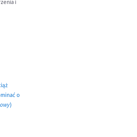
zenia i
ciąż
ominać o
howy
)