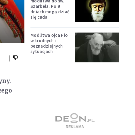
modlitwa do św.
Szarbela. Po 9
dniach mogą dziać
się cuda
Modlitwa ojca Pio
w trudnych i
beznadziejnych
sytuacjach
yny.
żego