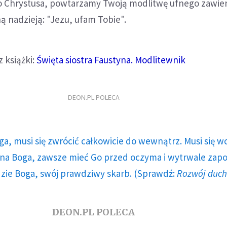
Chrystusa, powtarzamy Twoją modlitwę ufnego zawier
 nadzieją: "Jezu, ufam Tobie".
 książki:
Święta siostra Faustyna. Modlitewnik
DEON.PL POLECA
ga, musi się zwrócić całkowicie do wewnątrz. Musi się w
a Boga, zawsze mieć Go przed oczyma i wytrwale zap
dzie Boga, swój prawdziwy skarb. (Sprawdź:
Rozwój duc
DEON.PL POLECA