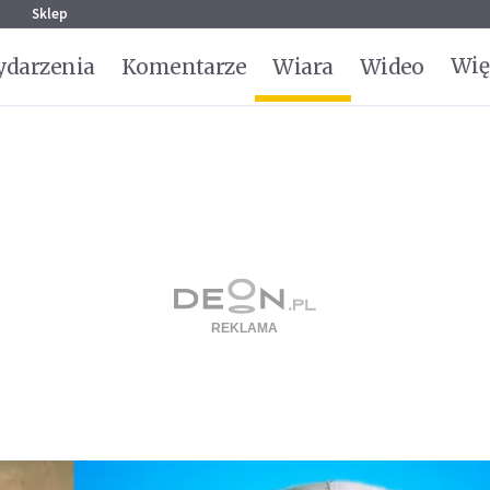
g
Sklep
Wię
darzenia
Komentarze
Wiara
Wideo