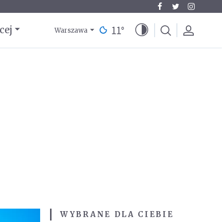
11
°
cej
Warszawa
WYBRANE DLA CIEBIE