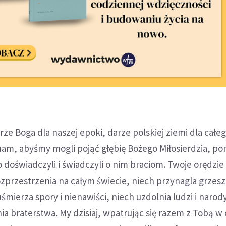
rze Boga dla naszej epoki, darze polskiej ziemi dla całe
 nam, abyśmy mogli pojąć głębię Bożego Miłosierdzia, p
 doświadczyli i świadczyli o nim braciom. Twoje orędzie 
 rozprzestrzenia na całym świecie, niech przynagla grze
śmierza spory i nienawiści, niech uzdolnia ludzi i narod
 braterstwa. My dzisiaj, wpatrując się razem z Tobą w 