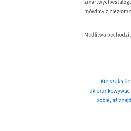
zmartwychwstałego 
mówimy z niezłomną
Modlitwa pochodzi z
Kto szuka Bo
ukierunkowywać n
sobie, aż znaj