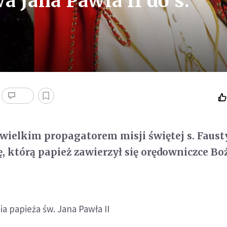
 Jana Pawła II do s.
ł wielkim propagatorem misji świętej s. Faust
, którą papież zawierzył się orędowniczce Bo
a papieża św. Jana Pawła II