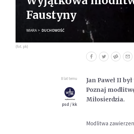
Wyjątkowa modlitwa
Faustyny
WIARA
DUCHOWOŚĆ
(fot. pk)
8 lat temu
Jan Paweł II by
Poznaj modlitwę
Miłosierdzia.
psd / kk
Modlitwa zawierzeni