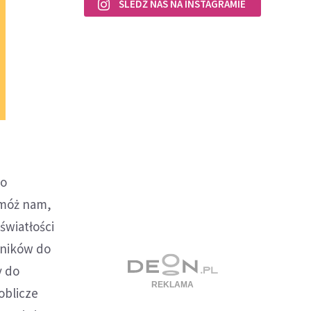
ŚLEDŹ NAS NA INSTAGRAMIE
go
omóż nam,
światłości
szników do
y do
oblicze