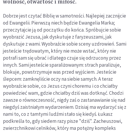
wolność, otwartość i miłość.
Dobrze jest czytać Biblię w samotności. Najlepiej zacznijcie
od Ewangelii. Pierwszą niech będzie Ewangelia Marka;
przeczytajcie ją od początku do końca. Spróbujcie sobie
wyobrazić Jezusa, jak dyskutuje z faryzeuszami, jak
dyskutuje z wami. Wyobraźcie sobie sceny uzdrowień. Sami
jesteście trędowatym, który nie może wstać, który nie
potrafi sam się ubrać i dlatego czuje się odrzucony przez
innych. Sami jesteście sparaliżowanym: strach paraliżuje,
blokuje, powstrzymuje was przed wyjściem. Jesteście
ślepcem: zamknęliście oczy na siebie samych. A teraz
wyobraźcie sobie, co Jezus czyni choremu i co chciałby
powiedzieć wam, gdzie chciałby dziś was dotknąć. Chodzi
zawsze o równoczesność, nigdy zaś o zastanawianie się nad
niegdyś zaistniałym wydarzeniem. Dzisiaj ma wydarzyć się z
nami to, co z tamtymi ludźmi stało się kiedyś. Łukasz
podkreśla to, gdy siedem razy pisze "dziś". Zacheuszowi,
zwierzchnikowi celników, który ma potężny kompleks