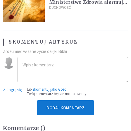
Ministerstwo Zdrowia alarmuje
po doświadczeniach z czerwca
DUCHOWOŚĆ
SKOMENTUJ ARTYKUŁ
Zrozumieć własne życie dzięki Biblii
Zaloguj się
lub
skomentuj jako Gość
Twój komentarz będzie moderowany
DODAJ KOMENTARZ
Komentarze (
)