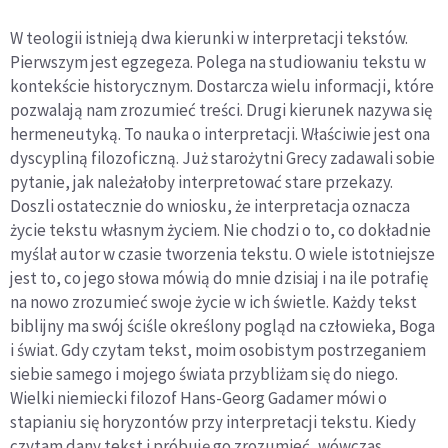
W teologii istnieją dwa kierunki w interpretacji tekstów.
Pierwszym jest egzegeza. Polega na studiowaniu tekstu w
kontekście historycznym. Dostarcza wielu informacji, które
pozwalają nam zrozumieć treści. Drugi kierunek nazywa się
hermeneutyką. To nauka o interpretacji. Właściwie jest ona
dyscypliną filozoficzną. Już starożytni Grecy zadawali sobie
pytanie, jak należałoby interpretować stare przekazy.
Doszli ostatecznie do wniosku, że interpretacja oznacza
życie tekstu własnym życiem. Nie chodzi o to, co dokładnie
myślał autor w czasie tworzenia tekstu. O wiele istotniejsze
jest to, co jego słowa mówią do mnie dzisiaj i na ile potrafię
na nowo zrozumieć swoje życie w ich świetle. Każdy tekst
biblijny ma swój ściśle określony pogląd na człowieka, Boga
i świat. Gdy czytam tekst, moim osobistym postrzeganiem
siebie samego i mojego świata przybliżam się do niego.
Wielki niemiecki filozof Hans-Georg Gadamer mówi o
stapianiu się horyzontów przy interpretacji tekstu. Kiedy
czytam dany tekst i próbuję go zrozumieć, wówczas