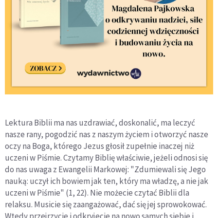
Lektura Biblii ma nas uzdrawiać, doskonalić, ma leczyć
nasze rany, pogodzić nas z naszym życiem i otworzyć nasze
oczy na Boga, którego Jezus głosił zupełnie inaczej niż
uczeni w Piśmie. Czytamy Biblię właściwie, jeżeli odnosi się
do nas uwaga z Ewangelii Markowej: "Zdumiewali się Jego
nauką: uczył ich bowiem jak ten, który ma władzę, a nie jak
uczeni w Piśmie" (1, 22). Nie możecie czytać Biblii dla
relaksu. Musicie się zaangażować, dać się jej sprowokować.
Wtedy przejrzycie i odkryjecie na nowo samych siebie i