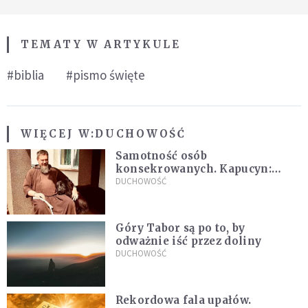
TEMATY W ARTYKULE
#biblia
#pismo święte
WIĘCEJ W:
DUCHOWOŚĆ
Samotność osób
konsekrowanych. Kapucyn:
Życie w pojedynkę rzadko jest
DUCHOWOŚĆ
sielanką
Góry Tabor są po to, by
odważnie iść przez doliny
DUCHOWOŚĆ
Rekordowa fala upałów.