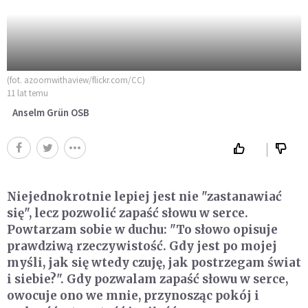
(fot. azoomwithaview/flickr.com/CC)
11 lat temu
Anselm Grün OSB
Niejednokrotnie lepiej jest nie "zastanawiać
się", lecz pozwolić zapaść słowu w serce.
Powtarzam sobie w duchu: "To słowo opisuje
prawdziwą rzeczywistość. Gdy jest po mojej
myśli, jak się wtedy czuję, jak postrzegam świat
i siebie?". Gdy pozwalam zapaść słowu w serce,
owocuje ono we mnie, przynosząc pokój i