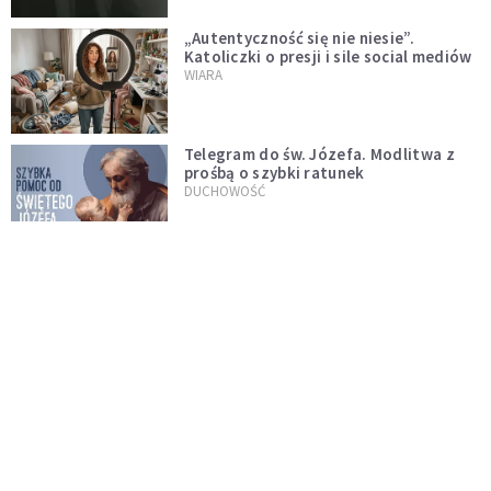
„Autentyczność się nie niesie”.
Katoliczki o presji i sile social mediów
WIARA
Telegram do św. Józefa. Modlitwa z
prośbą o szybki ratunek
DUCHOWOŚĆ
Tę modlitwę Jan Paweł II odmawiał
codziennie aż do śmierci. Podyktował
mu ją ojciec
DUCHOWOŚĆ
Modlitwa do Matki Bożej od spraw
niemożliwych. Odmawiaj ją, gdy
wszystko idzie źle
DUCHOWOŚĆ