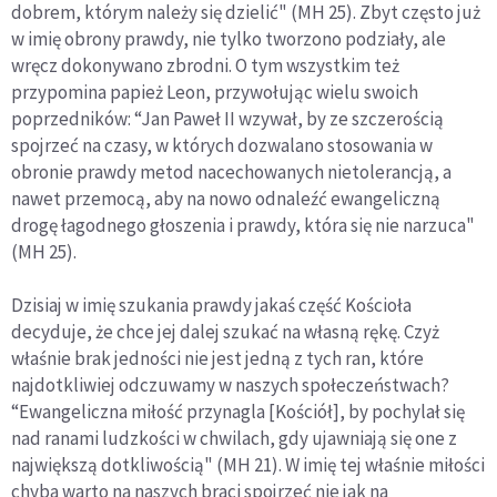
dobrem, którym należy się dzielić" (MH 25). Zbyt często już
w imię obrony prawdy, nie tylko tworzono podziały, ale
wręcz dokonywano zbrodni. O tym wszystkim też
przypomina papież Leon, przywołując wielu swoich
poprzedników: “Jan Paweł II wzywał, by ze szczerością
spojrzeć na czasy, w których dozwalano stosowania w
obronie prawdy metod nacechowanych nietolerancją, a
nawet przemocą, aby na nowo odnaleźć ewangeliczną
drogę łagodnego głoszenia i prawdy, która się nie narzuca"
(MH 25).
Dzisiaj w imię szukania prawdy jakaś część Kościoła
decyduje, że chce jej dalej szukać na własną rękę. Czyż
właśnie brak jedności nie jest jedną z tych ran, które
najdotkliwiej odczuwamy w naszych społeczeństwach?
“Ewangeliczna miłość przynagla [Kościół], by pochylał się
nad ranami ludzkości w chwilach, gdy ujawniają się one z
największą dotkliwością" (MH 21). W imię tej właśnie miłości
chyba warto na naszych braci spojrzeć nie jak na