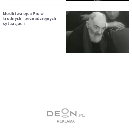
Modlitwa ojca Pio w
trudnych i beznadziejnych
sytuacjach