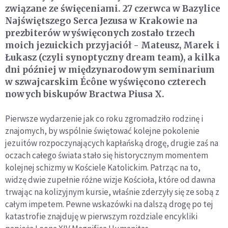
związane ze święceniami. 27 czerwca w Bazylice
Najświętszego Serca Jezusa w Krakowie na
prezbiterów wyświęconych zostało trzech
moich jezuickich przyjaciół - Mateusz, Marek i
Łukasz (czyli synoptyczny dream team), a kilka
dni później w międzynarodowym seminarium
w szwajcarskim Écône wyświęcono czterech
nowych biskupów Bractwa Piusa X.
Pierwsze wydarzenie jak co roku zgromadziło rodzinę i
znajomych, by wspólnie świętować kolejne pokolenie
jezuitów rozpoczynających kapłańską drogę, drugie zaś na
oczach całego świata stało się historycznym momentem
kolejnej schizmy w Kościele Katolickim. Patrząc na to,
widzę dwie zupełnie różne wizje Kościoła, które od dawna
trwając na kolizyjnym kursie, właśnie zderzyły się ze sobą z
całym impetem. Pewne wskazówki na dalszą drogę po tej
katastrofie znajduję w pierwszym rozdziale encykliki