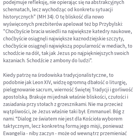
podejmuje refleksję, nie opierając się na abstrakcyjnych
schematach, lecz wychodząc od konkretu sytuacji
historycznych" (MH 34). O tę bliskość dla nowo
wyświęconych prezbiterów apelował też bp Przybylski:
"Choćbyście bracia wsiedli na największe katedry naukowe,
choćbyście osiągnęli największe kaznodziejskie szczyty,
choćbyście osiągnęli największą popularność w mediach, to
schodźcie na dół, tak jak Jezus po najpiękniejszych swoich
kazaniach. Schodźcie z ambony do ludzi".
Kiedy patrzę na środowiska tradycjonalistyczne, to
podobnie jak Leon XIV, widzę ogromną dbałość o liturgię,
pielęgnowanie sacrum, wierność Świętej Tradycji i gorliwość
apostolską. Brakuje mi jednak właśnie bliskości, czułości i
zasiadania przy stołach z grzesznikami. Nie ma przecież
wątpliwości, że Jezus właśnie taki był. Emmanuel. Bóg z
nami. “Dialog ze światem nie jest dla Kościoła wyborem
taktycznym, lecz konkretną formą jego misji, ponieważ
Ewangelia - niby zaczyn - może od wewnątrz przemieniać