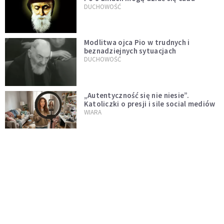
DUCHOWOŚĆ
Modlitwa ojca Pio w trudnych i
beznadziejnych sytuacjach
DUCHOWOŚĆ
„Autentyczność się nie niesie”.
Katoliczki o presji i sile social mediów
WIARA
Telegram do św. Józefa. Modlitwa z
prośbą o szybki ratunek
DUCHOWOŚĆ
Tę modlitwę Jan Paweł II odmawiał
codziennie aż do śmierci. Podyktował
mu ją ojciec
DUCHOWOŚĆ