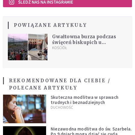
ŚLEDŹ NAS NA INSTAGRAMIE
POWIĄZANE ARTYKUŁY
Gwałtowna burza podczas
święceń biskupich u
lefebrystów. "Moment o
KOŚCIÓŁ
uderzającej symbolice"
REKOMENDOWANE DLA CIEBIE /
POLECANE ARTYKUŁY
Skuteczna modlitwa w sprawach
trudnych i beznadziejnych
DUCHOWOŚĆ
Niezawodna modlitwa do św. Szarbela.
Po 9 dniach mogą dziać się cuda