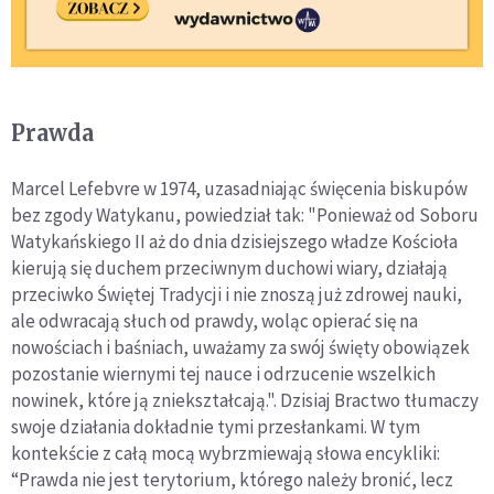
Prawda
Marcel Lefebvre w 1974, uzasadniając święcenia biskupów
bez zgody Watykanu, powiedział tak: "Ponieważ od Soboru
Watykańskiego II aż do dnia dzisiejszego władze Kościoła
kierują się duchem przeciwnym duchowi wiary, działają
przeciwko Świętej Tradycji i nie znoszą już zdrowej nauki,
ale odwracają słuch od prawdy, woląc opierać się na
nowościach i baśniach, uważamy za swój święty obowiązek
pozostanie wiernymi tej nauce i odrzucenie wszelkich
nowinek, które ją zniekształcają.". Dzisiaj Bractwo tłumaczy
swoje działania dokładnie tymi przesłankami. W tym
kontekście z całą mocą wybrzmiewają słowa encykliki:
“Prawda nie jest terytorium, którego należy bronić, lecz