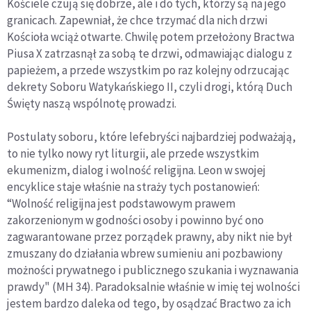
Kościele czują się dobrze, ale i do tych, którzy są na jego
granicach. Zapewniał, że chce trzymać dla nich drzwi
Kościoła wciąż otwarte. Chwilę potem przełożony Bractwa
Piusa X zatrzasnął za sobą te drzwi, odmawiając dialogu z
papieżem, a przede wszystkim po raz kolejny odrzucając
dekrety Soboru Watykańskiego II, czyli drogi, którą Duch
Święty naszą wspólnotę prowadzi.
Postulaty soboru, które lefebryści najbardziej podważają,
to nie tylko nowy ryt liturgii, ale przede wszystkim
ekumenizm, dialog i wolność religijna. Leon w swojej
encyklice staje właśnie na straży tych postanowień:
“Wolność religijna jest podstawowym prawem
zakorzenionym w godności osoby i powinno być ono
zagwarantowane przez porządek prawny, aby nikt nie był
zmuszany do działania wbrew sumieniu ani pozbawiony
możności prywatnego i publicznego szukania i wyznawania
prawdy" (MH 34). Paradoksalnie właśnie w imię tej wolności
jestem bardzo daleka od tego, by osądzać Bractwo za ich