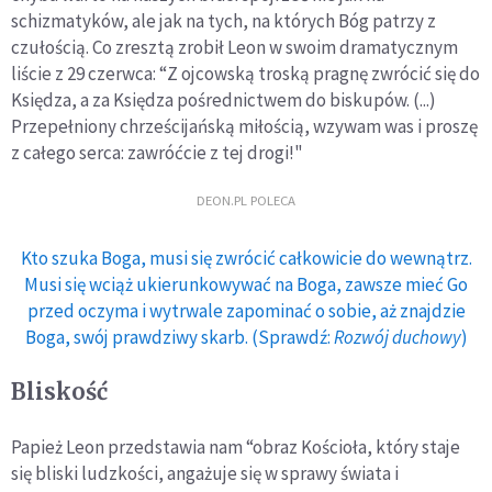
schizmatyków, ale jak na tych, na których Bóg patrzy z
czułością. Co zresztą zrobił Leon w swoim dramatycznym
liście z 29 czerwca: “Z ojcowską troską pragnę zwrócić się do
Księdza, a za Księdza pośrednictwem do biskupów. (...)
Przepełniony chrześcijańską miłością, wzywam was i proszę
z całego serca: zawróćcie z tej drogi!"
DEON.PL POLECA
Kto szuka Boga, musi się zwrócić całkowicie do wewnątrz.
Musi się wciąż ukierunkowywać na Boga, zawsze mieć Go
przed oczyma i wytrwale zapominać o sobie, aż znajdzie
Boga, swój prawdziwy skarb. (Sprawdź:
Rozwój duchowy
)
Bliskość
Papież Leon przedstawia nam “obraz Kościoła, który staje
się bliski ludzkości, angażuje się w sprawy świata i