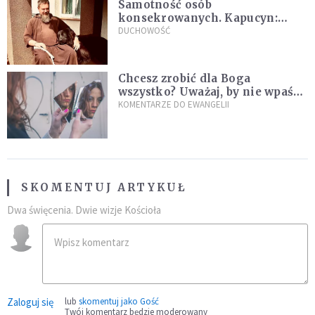
Samotność osób
konsekrowanych. Kapucyn:
Życie w pojedynkę rzadko jest
DUCHOWOŚĆ
sielanką
Chcesz zrobić dla Boga
wszystko? Uważaj, by nie wpaść
w groźną pułapkę
KOMENTARZE DO EWANGELII
SKOMENTUJ ARTYKUŁ
Dwa święcenia. Dwie wizje Kościoła
Zaloguj się
lub
skomentuj jako Gość
Twój komentarz będzie moderowany