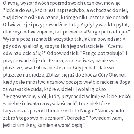
Oliwną, wysłał dwóch spośród swoich uczniów, mówiąc:
"Idźcie do wsi, która jest naprzeciwko, a wchodząc do niej,
znajdziecie oślę uwiązane, którego nikt jeszcze nie dosiadł.
Odwiążcie je i przyprowadźcie tutaj. A gdyby was kto pytał,
dlaczego odwiązujecie, tak powiecie: «Pan go potrzebuje»".
Wysłani poszli i znaleźli wszystko tak, jak im powiedział. A
gdy odwiązali oślę, zapytali ich jego właściciele: "Czemu
odwiązujecie oślę?" Odpowiedzieli: "Pan go potrzebuje". I
przyprowadzili je do Jezusa, a zarzuciwszy na nie swe
płaszcze, wsadzili na nie Jezusa. Gdy jechał, słali swe
płaszcze na drodze. Zbliżał się już do zbocza Góry Oliwnej,
kiedy całe mnóstwo uczniów poczęło wielbić radośnie Boga
za wszystkie cuda, które widzieli. I wołali głośno:
"Błogosławiony Król, który przychodzi w imię Pańskie. Pokój
w niebie i chwała na wysokościach". Lecz niektórzy
faryzeusze spośród tłumu rzekli do Niego: "Nauczycielu,
zabroń tego swoim uczniom". Odrzekł: "Powiadam wam,
jeśli ci umilkną, kamienie wołać będą".