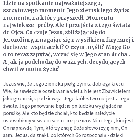
Idzie na spotkanie najważniejszego,
szczytowego momentu Jego ziemskiego życia:
momentu, na który przyszedł. Momentu
największej próby. Ale i przejścia z tego świata
do Ojca. Co czuje Jezus, zbliżając się do
Jerozolimy, zmagając się z wysiłkiem fizycznej i
duchowej wspinaczki? O czym myśli? Mogę Go
o to teraz zapytać, wczuć się w Jego stan ducha…
A jak ja podchodzę do ważnych, decydujących
chwil w moim życiu?
Jezus wie, że Jego ziemska pielgrzymka dobiega kresu.
Wie, że zawiedzie oczekiwania wielu. Nie jest Zbawicielem,
jakiego oni się spodziewają. Jego królestwo nie jest z tego
świata. Jego panowanie będzie po ludzku wyglądać na
porażkę. Ale kto będzie chciał, kto będzie należycie
usposobiony w swoim sercu, rozpozna w Nim Tego, kim jest
On naprawdę. Tym, którzy znają Boże słowo i żyją nim, On
sam, Jezus, da znaki, po których Go rozpoznają - dzięki