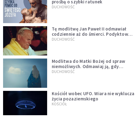
prośbą o szybki ratunek
DUCHOWOŚĆ
Tę modlitwę Jan Paweł II odmawiał
codziennie aż do śmierci. Podyktował
mu ją ojciec
DUCHOWOŚĆ
Modlitwa do Matki Bożej od spraw
niemożliwych. Odmawiaj ją, gdy
wszystko idzie źle
DUCHOWOŚĆ
Kościół wobec UFO. Wiara nie wyklucza
życia pozaziemskiego
KOŚCIÓŁ