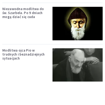
Niezawodna modlitwa do
św. Szarbela. Po 9 dniach
mogą dziać się cuda
Modlitwa ojca Pio w
trudnych i beznadziejnych
sytuacjach