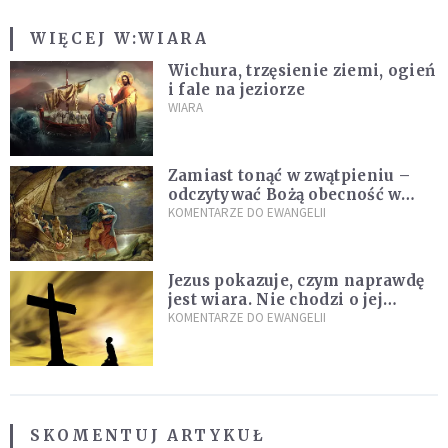
WIĘCEJ W:
WIARA
Wichura, trzęsienie ziemi, ogień
i fale na jeziorze
WIARA
Zamiast tonąć w zwątpieniu –
odczytywać Bożą obecność w
burzach codziennego życia
KOMENTARZE DO EWANGELII
Jezus pokazuje, czym naprawdę
jest wiara. Nie chodzi o jej
wielkość
KOMENTARZE DO EWANGELII
SKOMENTUJ ARTYKUŁ