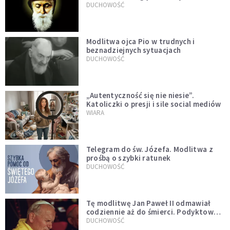
DUCHOWOŚĆ
Modlitwa ojca Pio w trudnych i
beznadziejnych sytuacjach
DUCHOWOŚĆ
„Autentyczność się nie niesie”.
Katoliczki o presji i sile social mediów
WIARA
Telegram do św. Józefa. Modlitwa z
prośbą o szybki ratunek
DUCHOWOŚĆ
Tę modlitwę Jan Paweł II odmawiał
codziennie aż do śmierci. Podyktował
mu ją ojciec
DUCHOWOŚĆ