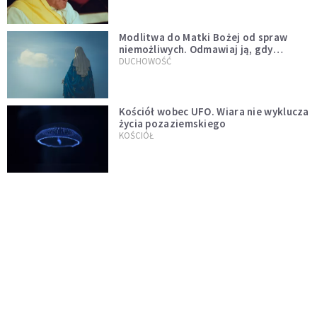
Modlitwa do Matki Bożej od spraw
niemożliwych. Odmawiaj ją, gdy
wszystko idzie źle
DUCHOWOŚĆ
Kościół wobec UFO. Wiara nie wyklucza
życia pozaziemskiego
KOŚCIÓŁ