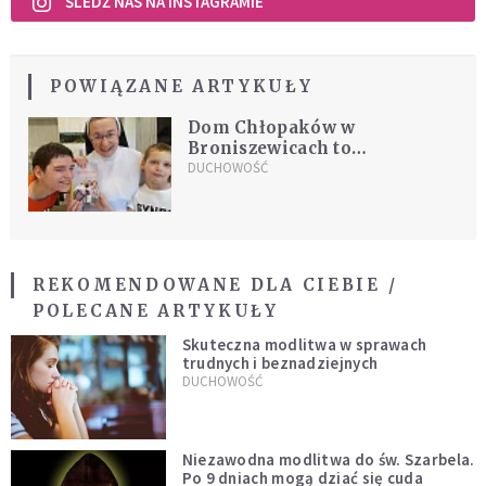
ŚLEDŹ NAS NA INSTAGRAMIE
POWIĄZANE ARTYKUŁY
Dom Chłopaków w
Broniszewicach to
najpiękniejsza parafia Jezusa
DUCHOWOŚĆ
REKOMENDOWANE DLA CIEBIE /
POLECANE ARTYKUŁY
Skuteczna modlitwa w sprawach
trudnych i beznadziejnych
DUCHOWOŚĆ
Niezawodna modlitwa do św. Szarbela.
Po 9 dniach mogą dziać się cuda