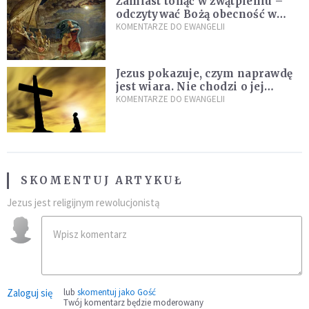
Zamiast tonąć w zwątpieniu –
odczytywać Bożą obecność w
burzach codziennego życia
KOMENTARZE DO EWANGELII
Jezus pokazuje, czym naprawdę
jest wiara. Nie chodzi o jej
wielkość
KOMENTARZE DO EWANGELII
SKOMENTUJ ARTYKUŁ
Jezus jest religijnym rewolucjonistą
Zaloguj się
lub
skomentuj jako Gość
Twój komentarz będzie moderowany