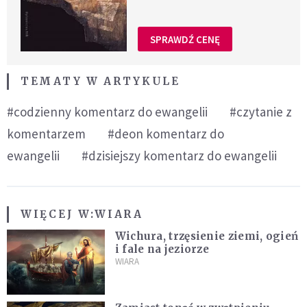
SPRAWDŹ CENĘ
TEMATY W ARTYKULE
#codzienny komentarz do ewangelii
#czytanie z
komentarzem
#deon komentarz do
ewangelii
#dzisiejszy komentarz do ewangelii
WIĘCEJ W:
WIARA
Wichura, trzęsienie ziemi, ogień
i fale na jeziorze
WIARA