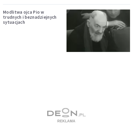
Modlitwa ojca Pio w
trudnych i beznadziejnych
sytuacjach