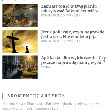
Zamiast tonąć w zwątpieniu –
odczytywać Bożą obecność w
burzach codziennego życia
KOMENTARZE DO EWANGELII
Jezus pokazuje, czym naprawdę
jest wiara. Nie chodzi o jej
wielkość
KOMENTARZE DO EWANGELII
Aplikacja albo wykluczenie. Czy
jeszcze naprawdę mamy wybór?
WIARA
SKOMENTUJ ARTYKUŁ
Karolina Korwin Piotrowska: Polaków najbardziej uderzyło to, że
ludzie w sutannach nie ponoszą kary