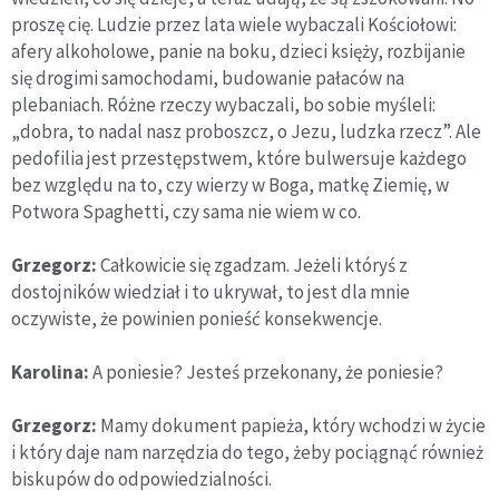
proszę cię. Ludzie przez lata wiele wybaczali Kościołowi:
afery alkoholowe, panie na boku, dzieci księży, rozbijanie
się drogimi samochodami, budowanie pałaców na
plebaniach. Różne rzeczy wybaczali, bo sobie myśleli:
„dobra, to nadal nasz proboszcz, o Jezu, ludzka rzecz”. Ale
pedofilia jest przestępstwem, które bulwersuje każdego
bez względu na to, czy wierzy w Boga, matkę Ziemię, w
Potwora Spaghetti, czy sama nie wiem w co.
Grzegorz:
Całkowicie się zgadzam. Jeżeli któryś z
dostojników wiedział i to ukrywał, to jest dla mnie
oczywiste, że powinien ponieść konsekwencje.
Karolina:
A poniesie? Jesteś przekonany, że poniesie?
Grzegorz:
Mamy dokument papieża, który wchodzi w życie
i który daje nam narzędzia do tego, żeby pociągnąć również
biskupów do odpowiedzialności.