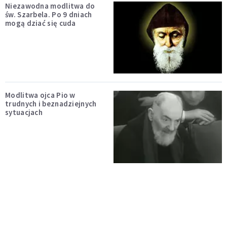
Niezawodna modlitwa do
św. Szarbela. Po 9 dniach
mogą dziać się cuda
Modlitwa ojca Pio w
trudnych i beznadziejnych
sytuacjach