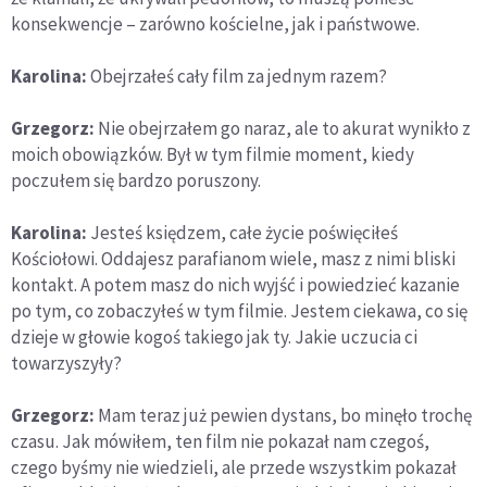
konsekwencje – zarówno kościelne, jak i państwowe.
Karolina:
Obejrzałeś cały film za jednym razem?
Grzegorz:
Nie obejrzałem go naraz, ale to akurat wynikło z
moich obowiązków. Był w tym filmie moment, kiedy
poczułem się bardzo poruszony.
Karolina:
Jesteś księdzem, całe życie poświęciłeś
Kościołowi. Oddajesz parafianom wiele, masz z nimi bliski
kontakt. A potem masz do nich wyjść i powiedzieć kazanie
po tym, co zobaczyłeś w tym filmie. Jestem ciekawa, co się
dzieje w głowie kogoś takiego jak ty. Jakie uczucia ci
towarzyszyły?
Grzegorz:
Mam teraz już pewien dystans, bo minęło trochę
czasu. Jak mówiłem, ten film nie pokazał nam czegoś,
czego byśmy nie wiedzieli, ale przede wszystkim pokazał