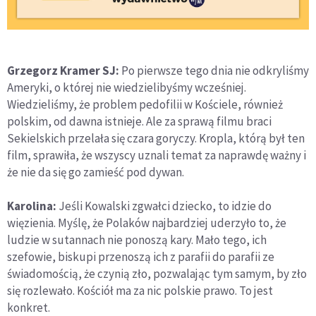
Grzegorz Kramer SJ:
Po pierwsze tego dnia nie odkryliśmy
Ameryki, o której nie wiedzielibyśmy wcześniej.
Wiedzieliśmy, że problem pedofilii w Kościele, również
polskim, od dawna istnieje. Ale za sprawą filmu braci
Sekielskich przelała się czara goryczy. Kropla, którą był ten
film, sprawiła, że wszyscy uznali temat za naprawdę ważny i
że nie da się go zamieść pod dywan.
Karolina:
Jeśli Kowalski zgwałci dziecko, to idzie do
więzienia. Myślę, że Polaków najbardziej uderzyło to, że
ludzie w sutannach nie ponoszą kary. Mało tego, ich
szefowie, biskupi przenoszą ich z parafii do parafii ze
świadomością, że czynią zło, pozwalając tym samym, by zło
się rozlewało. Kościół ma za nic polskie prawo. To jest
konkret.