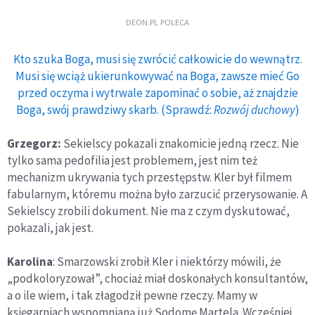
DEON.PL POLECA
Kto szuka Boga, musi się zwrócić całkowicie do wewnątrz.
Musi się wciąż ukierunkowywać na Boga, zawsze mieć Go
przed oczyma i wytrwale zapominać o sobie, aż znajdzie
Boga, swój prawdziwy skarb. (Sprawdź:
Rozwój duchowy
)
Grzegorz:
Sekielscy pokazali znakomicie jedną rzecz. Nie
tylko sama pedofilia jest problemem, jest nim też
mechanizm ukrywania tych przestępstw. Kler był filmem
fabularnym, któremu można było zarzucić przerysowanie. A
Sekielscy zrobili dokument. Nie ma z czym dyskutować,
pokazali, jak jest.
Karolina
: Smarzowski zrobił Kler i niektórzy mówili, że
„podkoloryzował”, chociaż miał doskonałych konsultantów,
a o ile wiem, i tak złagodził pewne rzeczy. Mamy w
księgarniach wspomnianą już Sodomę Martela. Wcześniej