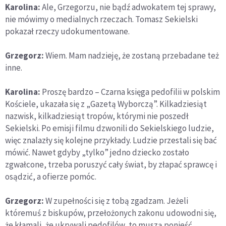
Karolina:
Ale, Grzegorzu, nie bądź adwokatem tej sprawy,
nie mówimy o medialnych rzeczach. Tomasz Sekielski
pokazał rzeczy udokumentowane.
Grzegorz:
Wiem. Mam nadzieję, że zostaną przebadane też
inne.
Karolina:
Proszę bardzo – Czarna księga pedofilii w polskim
Kościele, ukazała się z „Gazetą Wyborczą”. Kilkadziesiąt
nazwisk, kilkadziesiąt tropów, którymi nie poszedł
Sekielski. Po emisji filmu dzwonili do Sekielskiego ludzie,
więc znalazły się kolejne przykłady. Ludzie przestali się bać
mówić. Nawet gdyby „tylko” jedno dziecko zostało
zgwałcone, trzeba poruszyć cały świat, by złapać sprawcę i
osądzić, a ofierze pomóc.
Grzegorz:
W zupełności się z tobą zgadzam. Jeżeli
któremuś z biskupów, przełożonych zakonu udowodni się,
że kłamali, że ukrywali pedofilów, to muszą ponieść