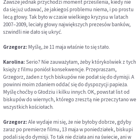
Zawsze jednak przychodzi moment przesilenia, kiedy nie
da się już udawać, że jakiegoś problemu niema, i po prostu
lecą głowy. Tak było w czasie wielkiego kryzysu w latach
2007–2009, leciały głowy największych prezesów banków,
szwindli nie dało się ukryć.
Grzegorz:
Myślę, że 11 maja właśnie to się stało.
Karolina:
Serio? Nie zauważyłam, żeby którykolwiek z tych
księży z filmu poniósł konsekwencje. Przepraszam,
Grzegorz, żaden z tych biskupów nie podał się do dymisji. A
powinni moim zdaniem oddać się do dyspozycji papieża.
Myślę choćby o Głodziu i kilku innych. OK, powstał list od
biskupów do wiernych, którego zresztą nie przeczytano we
wszystkich kościołach.
Grzegorz:
Ale wydaje mi się, że nie byłoby dobrze, gdyby
zaraz po premierze filmu, 13 maja w poniedziałek, biskupi
podali się do dymisji. To tak nie działa ani na świecie, ani w