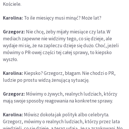
Kościele.
Karolina:
To ile miesięcy musi minąć? Może lat?
Grzegorz:
Nie chcę, żeby mijały miesiące czy lata. W
mediach zapewne nie widzimy tego, co się dzieje, ale
wydaje mi się, że na zapleczu dzieje się dużo. Choć, jeżeli
mówimy o PR-owej części tej całej sprawy, to kiepsko
wyszło.
Karolina:
Kiepsko? Grzegorz, błagam. Nie chodzi o PR,
ludzie po prostu widzą żenującą sytuację.
Grzegorz:
Mówimy o żywych, realnych ludziach, którzy
mają swoje sposoby reagowania na konkretne sprawy.
Karolina:
Mówisz dokoła jak polityk albo celebryta.
Grzegorz, mówimy o realnych ludziach, którzy przez lata
wiedzieli, co się dzieje, a teraz udają, że są zszokowani. No