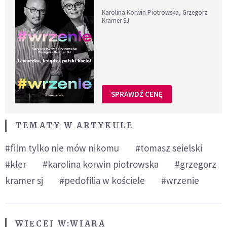
Karolina Korwin Piotrowska, Grzegorz
Kramer SJ
SPRAWDŹ CENĘ
TEMATY W ARTYKULE
#film tylko nie mów nikomu
#tomasz seielski
#kler
#karolina korwin piotrowska
#grzegorz
kramer sj
#pedofilia w kościele
#wrzenie
WIĘCEJ W:
WIARA