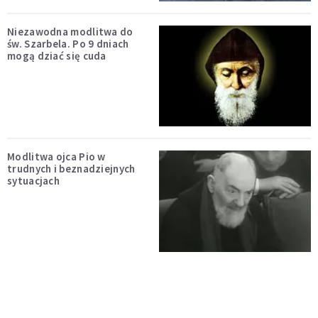
Niezawodna modlitwa do
św. Szarbela. Po 9 dniach
mogą dziać się cuda
Modlitwa ojca Pio w
trudnych i beznadziejnych
sytuacjach