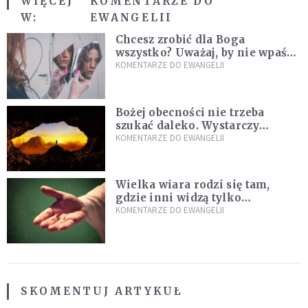
WIĘCEJ
KOMENTARZE DO
W:
EWANGELII
Chcesz zrobić dla Boga
wszystko? Uważaj, by nie wpaść
w groźną pułapkę
KOMENTARZE DO EWANGELII
Bożej obecności nie trzeba
szukać daleko. Wystarczy
nauczyć się słuchać
KOMENTARZE DO EWANGELII
Wielka wiara rodzi się tam,
gdzie inni widzą tylko
przeszkody
KOMENTARZE DO EWANGELII
SKOMENTUJ ARTYKUŁ