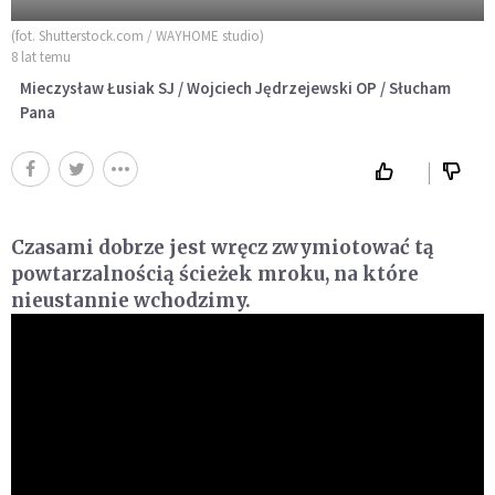
(fot. Shutterstock.com / WAYHOME studio)
8 lat temu
Mieczysław Łusiak SJ / Wojciech Jędrzejewski OP / Słucham
Pana
Czasami dobrze jest wręcz zwymiotować tą
powtarzalnością ścieżek mroku, na które
nieustannie wchodzimy.