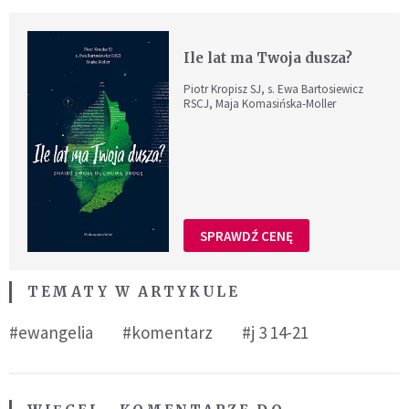
Ile lat ma Twoja dusza?
Piotr Kropisz SJ, s. Ewa Bartosiewicz
RSCJ, Maja Komasińska-Moller
SPRAWDŹ CENĘ
TEMATY W ARTYKULE
#ewangelia
#komentarz
#j 3 14-21