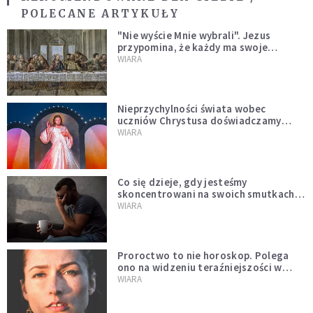
POLECANE ARTYKUŁY
"Nie wyście Mnie wybrali". Jezus
przypomina, że każdy ma swoje
miejsce i swoją misję
WIARA
Nieprzychylności świata wobec
uczniów Chrystusa doświadczamy
wszyscy, również dzisiaj
WIARA
Co się dzieje, gdy jesteśmy
skoncentrowani na swoich smutkach?
Mówi o tym św. Jan
WIARA
Proroctwo to nie horoskop. Polega
ono na widzeniu teraźniejszości w
świetle przeszłości Jezusa
WIARA