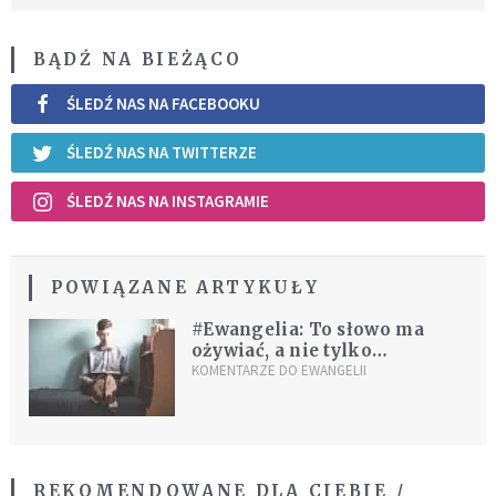
BĄDŹ NA BIEŻĄCO
ŚLEDŹ NAS NA FACEBOOKU
ŚLEDŹ NAS NA TWITTERZE
ŚLEDŹ NAS NA INSTAGRAMIE
POWIĄZANE ARTYKUŁY
#Ewangelia: To słowo ma
ożywiać, a nie tylko
informować
KOMENTARZE DO EWANGELII
REKOMENDOWANE DLA CIEBIE /