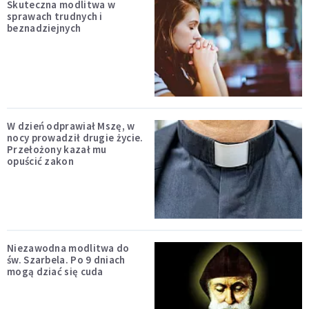
Skuteczna modlitwa w
sprawach trudnych i
beznadziejnych
W dzień odprawiał Mszę, w
nocy prowadził drugie życie.
Przełożony kazał mu
opuścić zakon
Niezawodna modlitwa do
św. Szarbela. Po 9 dniach
mogą dziać się cuda