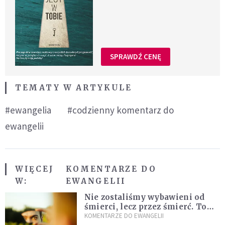
SPRAWDŹ CENĘ
TEMATY W ARTYKULE
#ewangelia
#codzienny komentarz do
ewangelii
WIĘCEJ
KOMENTARZE DO
W:
EWANGELII
Nie zostaliśmy wybawieni od
śmierci, lecz przez śmierć. To
jedna z największych tajemnic
KOMENTARZE DO EWANGELII