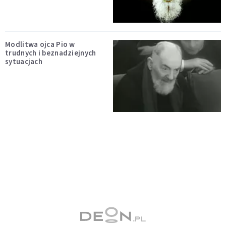
Modlitwa ojca Pio w
trudnych i beznadziejnych
sytuacjach