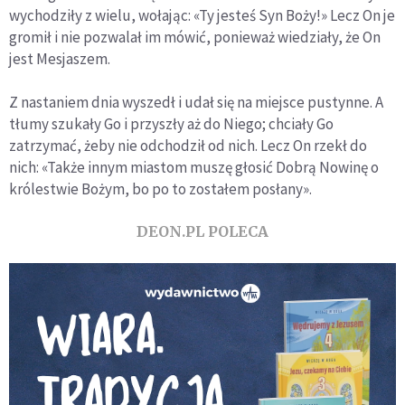
wychodziły z wielu, wołając: «Ty jesteś Syn Boży!» Lecz On je
gromił i nie pozwalał im mówić, ponieważ wiedziały, że On
jest Mesjaszem.
Z nastaniem dnia wyszedł i udał się na miejsce pustynne. A
tłumy szukały Go i przyszły aż do Niego; chciały Go
zatrzymać, żeby nie odchodził od nich. Lecz On rzekł do
nich: «Także innym miastom muszę głosić Dobrą Nowinę o
królestwie Bożym, bo po to zostałem posłany».
DEON.PL POLECA