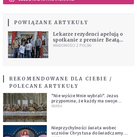
POWIĄZANE ARTYKUŁY
Lekarze rezydenci apelują o
spotkanie z premier Beatą
Szydło. Trwa protest głodowy
WIADOMOŚCI Z POLSKI
REKOMENDOWANE DLA CIEBIE /
POLECANE ARTYKUŁY
"Nie wyście Mnie wybrali". Jezus
przypomina, że każdy ma swoje
miejsce i swoją misję
WIARA
Nieprzychylności świata wobec
uczniów Chrystusa doświadczamy