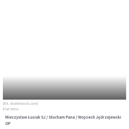
(fot. shutterstock.com)
8 lat temu
Mieczysław Łusiak SJ / Słucham Pana / Wojciech Jędrzejewski
OP