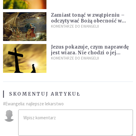
chrześcijaństwa
Zamiast tonąć w zwątpieniu –
odczytywać Bożą obecność w
burzach codziennego życia
KOMENTARZE DO EWANGELII
Jezus pokazuje, czym naprawdę
jest wiara. Nie chodzi o jej
wielkość
KOMENTARZE DO EWANGELII
SKOMENTUJ ARTYKUŁ
#Ewangelia: najlepsze lekarstwo