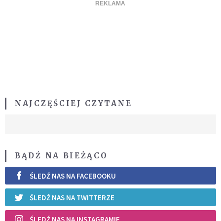
NAJCZĘŚCIEJ CZYTANE
BĄDŹ NA BIEŻĄCO
ŚLEDŹ NAS NA FACEBOOKU
ŚLEDŹ NAS NA TWITTERZE
ŚLEDŹ NAS NA INSTAGRAMIE