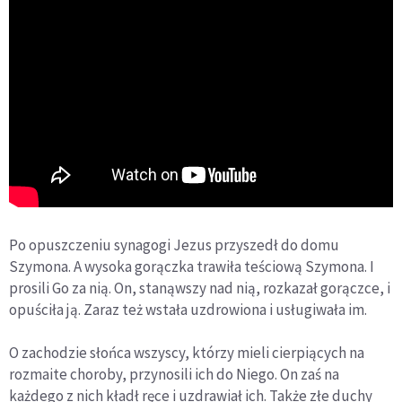
Po opuszczeniu synagogi Jezus przyszedł do domu
Szymona. A wysoka gorączka trawiła teściową Szymona. I
prosili Go za nią. On, stanąwszy nad nią, rozkazał gorączce, i
opuściła ją. Zaraz też wstała uzdrowiona i usługiwała im.
O zachodzie słońca wszyscy, którzy mieli cierpiących na
rozmaite choroby, przynosili ich do Niego. On zaś na
każdego z nich kładł ręce i uzdrawiał ich. Także złe duchy