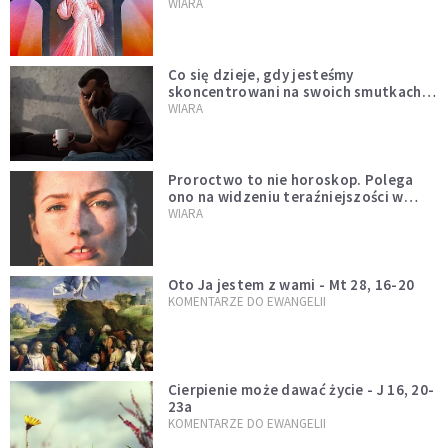
wszyscy, również dzisiaj
WIARA
Co się dzieje, gdy jesteśmy
skoncentrowani na swoich smutkach?
Mówi o tym św. Jan
WIARA
Proroctwo to nie horoskop. Polega
ono na widzeniu teraźniejszości w
świetle przeszłości Jezusa
WIARA
Oto Ja jestem z wami - Mt 28, 16-20
KOMENTARZE DO EWANGELII
Cierpienie może dawać życie - J 16, 20-
23a
KOMENTARZE DO EWANGELII