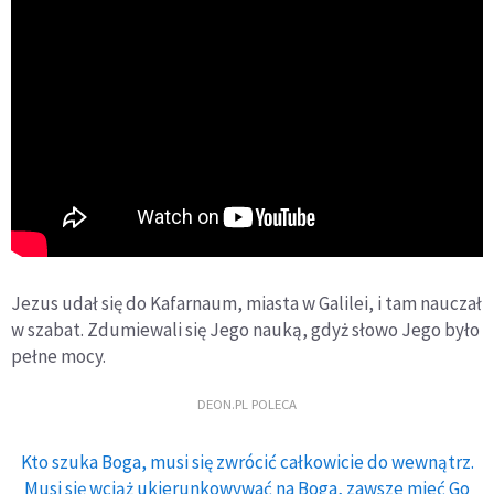
Jezus udał się do Kafarnaum, miasta w Galilei, i tam nauczał
w szabat. Zdumiewali się Jego nauką, gdyż słowo Jego było
pełne mocy.
DEON.PL POLECA
Kto szuka Boga, musi się zwrócić całkowicie do wewnątrz.
Musi się wciąż ukierunkowywać na Boga, zawsze mieć Go