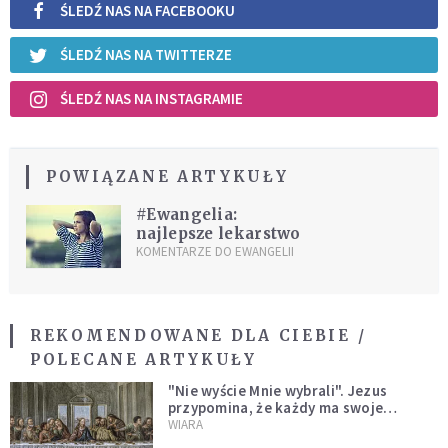
ŚLEDŹ NAS NA FACEBOOKU
ŚLEDŹ NAS NA TWITTERZE
ŚLEDŹ NAS NA INSTAGRAMIE
POWIĄZANE ARTYKUŁY
#Ewangelia:
najlepsze lekarstwo
KOMENTARZE DO EWANGELII
REKOMENDOWANE DLA CIEBIE /
POLECANE ARTYKUŁY
"Nie wyście Mnie wybrali". Jezus
przypomina, że każdy ma swoje
miejsce i swoją misję
WIARA