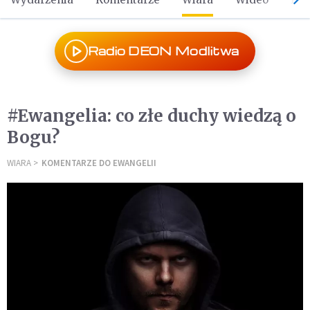
Radio DEON Modlitwa
#Ewangelia: co złe duchy wiedzą o
Bogu?
WIARA
KOMENTARZE DO EWANGELII