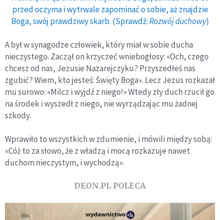
przed oczyma i wytrwale zapominać o sobie, aż znajdzie
Boga, swój prawdziwy skarb. (Sprawdź:
Rozwój duchowy
)
A był w synagodze człowiek, który miał w sobie ducha
nieczystego. Zaczął on krzyczeć wniebogłosy: «Och, czego
chcesz od nas, Jezusie Nazarejczyku? Przyszedłeś nas
zgubić? Wiem, kto jesteś: Święty Boga». Lecz Jezus rozkazał
mu surowo: «Milcz i wyjdź z niego!» Wtedy zły duch rzucił go
na środek i wyszedł z niego, nie wyrządzając mu żadnej
szkody.
Wprawiło to wszystkich w zdumienie, i mówili między sobą:
«Cóż to za słowo, że z władzą i mocą rozkazuje nawet
duchom nieczystym, i wychodzą».
DEON.PL POLECA