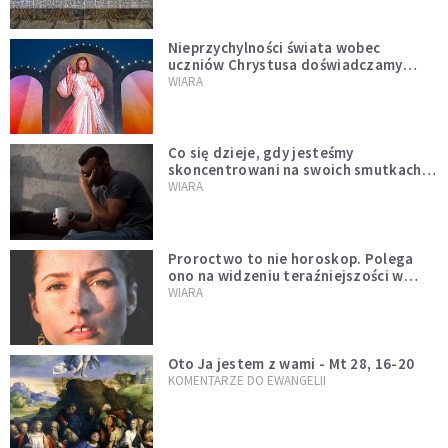
Nieprzychylności świata wobec
uczniów Chrystusa doświadczamy
wszyscy, również dzisiaj
WIARA
Co się dzieje, gdy jesteśmy
skoncentrowani na swoich smutkach?
Mówi o tym św. Jan
WIARA
Proroctwo to nie horoskop. Polega
ono na widzeniu teraźniejszości w
świetle przeszłości Jezusa
WIARA
Oto Ja jestem z wami - Mt 28, 16-20
KOMENTARZE DO EWANGELII