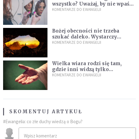
wszystko? Uważaj, by nie wpaść
w groźną pułapkę
KOMENTARZE DO EWANGELII
Bożej obecności nie trzeba
szukać daleko. Wystarczy
nauczyć się słuchać
KOMENTARZE DO EWANGELII
Wielka wiara rodzi się tam,
gdzie inni widzą tylko
przeszkody
KOMENTARZE DO EWANGELII
SKOMENTUJ ARTYKUŁ
#Ewangelia: co złe duchy wiedzą o Bogu?