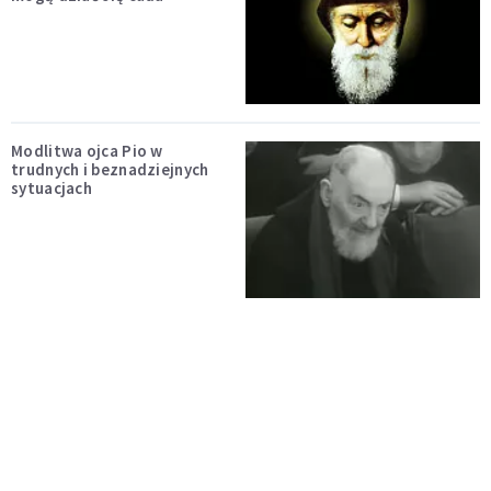
Modlitwa ojca Pio w
trudnych i beznadziejnych
sytuacjach