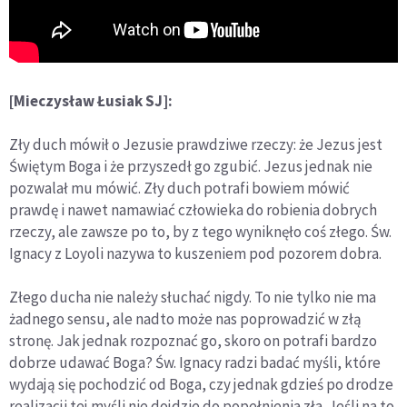
[Mieczysław Łusiak SJ]:
Zły duch mówił o Jezusie prawdziwe rzeczy: że Jezus jest
Świętym Boga i że przyszedł go zgubić. Jezus jednak nie
pozwalał mu mówić. Zły duch potrafi bowiem mówić
prawdę i nawet namawiać człowieka do robienia dobrych
rzeczy, ale zawsze po to, by z tego wyniknęło coś złego. Św.
Ignacy z Loyoli nazywa to kuszeniem pod pozorem dobra.
Złego ducha nie należy słuchać nigdy. To nie tylko nie ma
żadnego sensu, ale nadto może nas poprowadzić w złą
stronę. Jak jednak rozpoznać go, skoro on potrafi bardzo
dobrze udawać Boga? Św. Ignacy radzi badać myśli, które
wydają się pochodzić od Boga, czy jednak gdzieś po drodze
realizacji tej myśli nie dojdzie do popełnienia zła. Jeśli na to