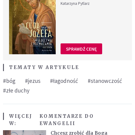
Katarzyna Pytlarz
SPRAWDŹ CENĘ
TEMATY W ARTYKULE
#bóg
#jezus
#łagodność
#stanowczość
#złe duchy
WIĘCEJ
KOMENTARZE DO
W:
EWANGELII
Chcesz zrobić dla Boga