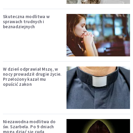
Skuteczna modlitwa w
sprawach trudnych i
beznadziejnych
W dzień odprawiał Mszę, w
nocy prowadził drugie życie.
Przełożony kazał mu
opuścić zakon
Niezawodna modlitwa do
św. Szarbela. Po 9 dniach
mogą dziać się cuda