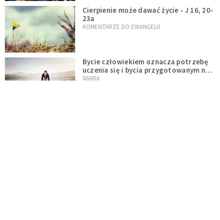
Cierpienie może dawać życie - J 16, 20-
23a
KOMENTARZE DO EWANGELII
Bycie człowiekiem oznacza potrzebę
uczenia się i bycia przygotowanym na
nowość każdej sytuacji
WIARA
Boskie wyznanie miłości - J 15, 9-17
KOMENTARZE DO EWANGELII