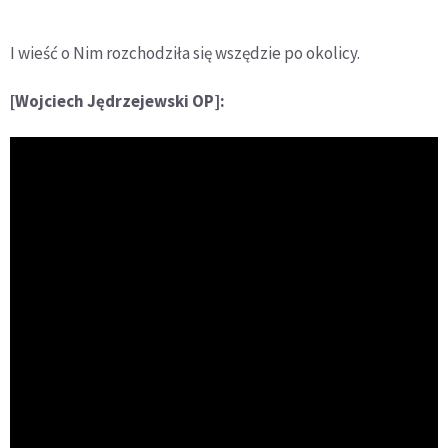
I wieść o Nim rozchodziła się wszędzie po okolicy.
[Wojciech Jędrzejewski OP]: