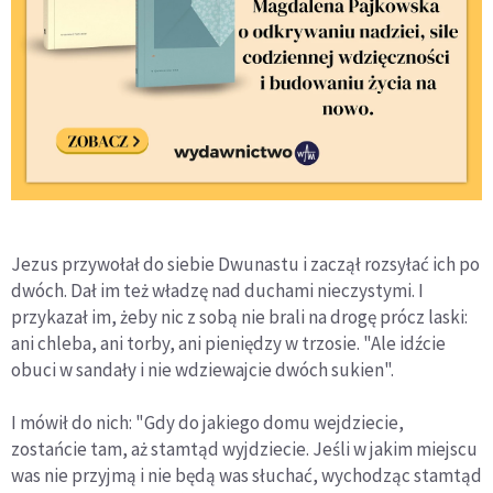
Jezus przywołał do siebie Dwunastu i zaczął rozsyłać ich po
dwóch. Dał im też władzę nad duchami nieczystymi. I
przykazał im, żeby nic z sobą nie brali na drogę prócz laski:
ani chleba, ani torby, ani pieniędzy w trzosie. "Ale idźcie
obuci w sandały i nie wdziewajcie dwóch sukien".
I mówił do nich: "Gdy do jakiego domu wejdziecie,
zostańcie tam, aż stamtąd wyjdziecie. Jeśli w jakim miejscu
was nie przyjmą i nie będą was słuchać, wychodząc stamtąd