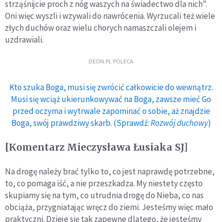
strząśnijcie proch z nóg waszych na świadectwo dla nich".
Oni więc wyszli i wzywali do nawrócenia. Wyrzucali też wiele
złych duchów oraz wielu chorych namaszczali olejem i
uzdrawiali.
DEON.PL POLECA
Kto szuka Boga, musi się zwrócić całkowicie do wewnątrz.
Musi się wciąż ukierunkowywać na Boga, zawsze mieć Go
przed oczyma i wytrwale zapominać o sobie, aż znajdzie
Boga, swój prawdziwy skarb. (Sprawdź:
Rozwój duchowy
)
[Komentarz Mieczysława Łusiaka SJ]
Na drogę należy brać tylko to, co jest naprawdę potrzebne,
to, co pomaga iść, a nie przeszkadza. My niestety często
skupiamy się na tym, co utrudnia drogę do Nieba, co nas
obciąża, przygniatając wręcz do ziemi. Jesteśmy więc mało
praktyczni. Dzieje się tak zapewne dlatego, że jesteśmy