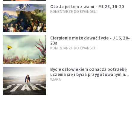
Oto Ja jestem z wami - Mt 28, 16-20
KOMENTARZE DO EWANGELII
Cierpienie może dawać życie - J 16, 20-
23a
KOMENTARZE DO EWANGELII
Bycie człowiekiem oznacza potrzebę
uczenia się i bycia przygotowanym na
nowość każdej sytuacji
WIARA
Boskie wyznanie miłości - J 15, 9-17
KOMENTARZE DO EWANGELII