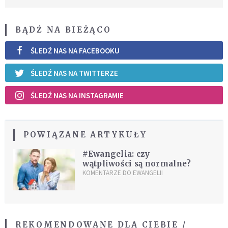
BĄDŹ NA BIEŻĄCO
ŚLEDŹ NAS NA FACEBOOKU
ŚLEDŹ NAS NA TWITTERZE
ŚLEDŹ NAS NA INSTAGRAMIE
POWIĄZANE ARTYKUŁY
#Ewangelia: czy
wątpliwości są normalne?
KOMENTARZE DO EWANGELII
REKOMENDOWANE DLA CIEBIE /