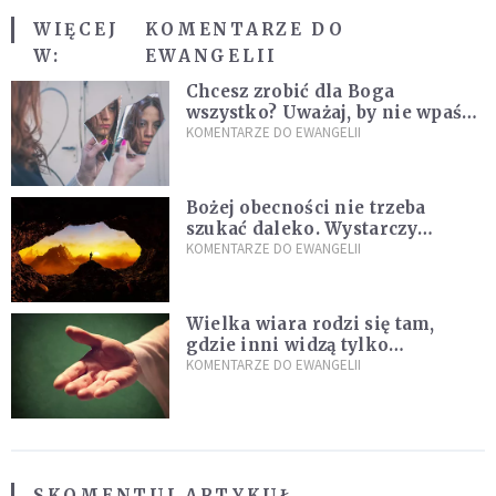
WIĘCEJ
KOMENTARZE DO
W:
EWANGELII
Chcesz zrobić dla Boga
wszystko? Uważaj, by nie wpaść
w groźną pułapkę
KOMENTARZE DO EWANGELII
Bożej obecności nie trzeba
szukać daleko. Wystarczy
nauczyć się słuchać
KOMENTARZE DO EWANGELII
Wielka wiara rodzi się tam,
gdzie inni widzą tylko
przeszkody
KOMENTARZE DO EWANGELII
SKOMENTUJ ARTYKUŁ