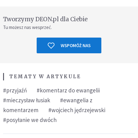
Tworzymy DEON.pl dla Ciebie
Tu możesz nas wesprzeć.
WSPOMÓŻ NAS
TEMATY W ARTYKULE
#przyjaźń
#komentarz do ewangelii
#mieczysław łusiak
#ewangelia z
komentarzem
#wojciech jędrzejewski
#posyłanie we dwóch