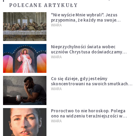
POLECANE ARTYKUŁY
"Nie wyście Mnie wybrali". Jezus
przypomina, że każdy ma swoje
miejsce i swoją misję
WIARA
Nieprzychylności świata wobec
uczniów Chrystusa doświadczamy
wszyscy, również dzisiaj
WIARA
Co się dzieje, gdy jesteśmy
skoncentrowani na swoich smutkach?
Mówi o tym św. Jan
WIARA
Proroctwo to nie horoskop. Polega
ono na widzeniu teraźniejszości w
świetle przeszłości Jezusa
WIARA