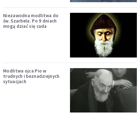
Niezawodna modlitwa do
św. Szarbela. Po 9 dniach
mogą dziać się cuda
Modlitwa ojca Pio w
trudnych i beznadziejnych
sytuacjach