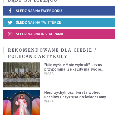
BĄDŹ NA BIEŻĄCO
ŚLEDŹ NAS NA FACEBOOKU
ŚLEDŹ NAS NA TWITTERZE
ŚLEDŹ NAS NA INSTAGRAMIE
REKOMENDOWANE DLA CIEBIE /
POLECANE ARTYKUŁY
"Nie wyście Mnie wybrali". Jezus
przypomina, że każdy ma swoje
miejsce i swoją misję
WIARA
Nieprzychylności świata wobec
uczniów Chrystusa doświadczamy
wszyscy, również dzisiaj
WIARA