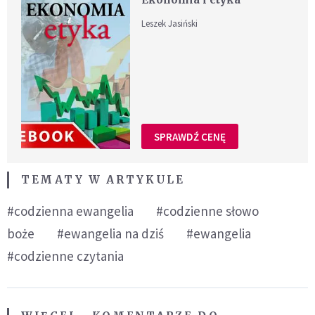
Leszek Jasiński
SPRAWDŹ CENĘ
TEMATY W ARTYKULE
#codzienna ewangelia
#codzienne słowo
boże
#ewangelia na dziś
#ewangelia
#codzienne czytania