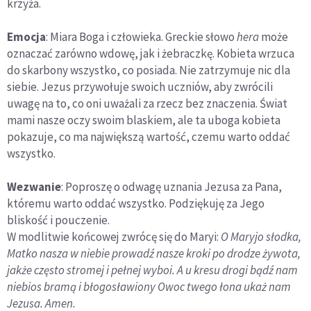
krzyża.
Emocja
: Miara Boga i człowieka. Greckie słowo
hera
może
oznaczać zarówno wdowę, jak i żebraczkę. Kobieta wrzuca
do skarbony wszystko, co posiada. Nie zatrzymuje nic dla
siebie. Jezus przywołuje swoich uczniów, aby zwrócili
uwagę na to, co oni uważali za rzecz bez znaczenia. Świat
mami nasze oczy swoim blaskiem, ale ta uboga kobieta
pokazuje, co ma największą wartość, czemu warto oddać
wszystko.
Wezwanie
: Poproszę o odwagę uznania Jezusa za Pana,
któremu warto oddać wszystko. Podziękuję za Jego
bliskość i pouczenie.
W modlitwie końcowej zwrócę się do Maryi:
O Maryjo słodka,
Matko nasza w niebie prowadź nasze kroki po drodze żywota,
jakże często stromej i pełnej wyboi. A u kresu drogi bądź nam
niebios bramą i błogosławiony Owoc twego łona ukaż nam
Jezusa. Amen.