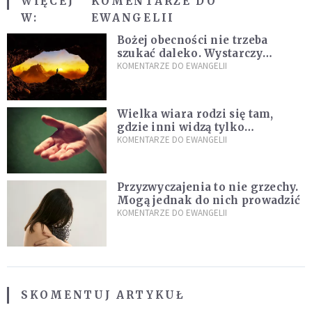
WIĘCEJ
KOMENTARZE DO
W:
EWANGELII
Bożej obecności nie trzeba
szukać daleko. Wystarczy
nauczyć się słuchać
KOMENTARZE DO EWANGELII
Wielka wiara rodzi się tam,
gdzie inni widzą tylko
przeszkody
KOMENTARZE DO EWANGELII
Przyzwyczajenia to nie grzechy.
Mogą jednak do nich prowadzić
KOMENTARZE DO EWANGELII
SKOMENTUJ ARTYKUŁ