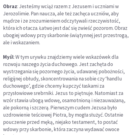
Obraz
: Jesteśmy wciąż razem z Jezusem i uczniami w
Jerozolimie. Pan naucza, ale też zachęca uczniów, aby
mądrze i ze zrozumieniem odczytywali rzeczywistość,
która ich otacza. Łatwo jest dać się zwieść pozorom. Obraz
ubogiej wdowy przy skarbonie świątynnej jest przestrogą,
ale i wskazaniem.
Myśl
: W tym urywku znajdziemy wiele wskazówek dla
rozwoju naszego życia duchowego. Jest zachęta do
wystrzegania się pozornego życia, udawanej pobożności,
religijnej obłudy, skoncentrowania na sobie czy ‘handlu
duchowego’, gdzie chcemy kupczyć łaskami za
przysłowiowe srebrniki. Jezus to piętnuje. Natomiast za
wzór stawia ubogą wdowę, osamotnioną i niezauważaną,
ale pokorną i szczerą. Pierwszym cudem Jezusa było
uzdrowienie teściowej Piotra, by mogła służyć. Ostatnie
pouczenie przed męką, niejako testament, to postać
wdowy przy skarbonie, która zaczyna wydawać owoce