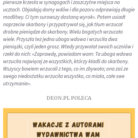
pierwsze krzesła w synagogach i zaszczytne miejsca na
ucztach. Objadają domy wdów i dla pozoru odprawiają długie
modlitwy. Ci tym surowszy dostaną wyrok». Potem usiadł
naprzeciw skarbony i przypatrywał się, jak tłum wrzucał
drobne pieniądze do skarbony. Wielu bogatych wrzucało
wiele. Przyszła też jedna uboga wdowa i wrzuciła dwa
pieniążki, czyli jeden grosz. Wtedy przywołał swoich uczniów i
rzekł do nich: «Zaprawdę, powiadam wam: Ta uboga wdowa
wrzuciła najwięcej ze wszystkich, którzy kładli do skarbony.
Wszyscy bowiem wrzucali z tego, co im zbywało; ona zaś ze
swego niedostatku wrzuciła wszystko, co miała, całe swe
utrzymanie».
DEON.PL POLECA