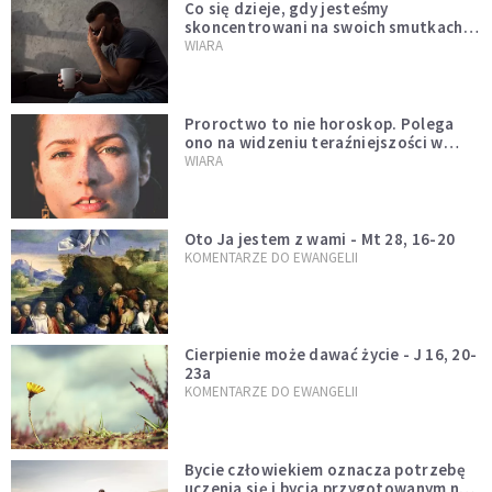
Co się dzieje, gdy jesteśmy
skoncentrowani na swoich smutkach?
Mówi o tym św. Jan
WIARA
Proroctwo to nie horoskop. Polega
ono na widzeniu teraźniejszości w
świetle przeszłości Jezusa
WIARA
Oto Ja jestem z wami - Mt 28, 16-20
KOMENTARZE DO EWANGELII
Cierpienie może dawać życie - J 16, 20-
23a
KOMENTARZE DO EWANGELII
Bycie człowiekiem oznacza potrzebę
uczenia się i bycia przygotowanym na