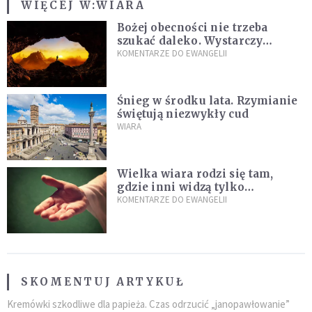
WIĘCEJ W:
WIARA
Bożej obecności nie trzeba
szukać daleko. Wystarczy
nauczyć się słuchać
KOMENTARZE DO EWANGELII
Śnieg w środku lata. Rzymianie
świętują niezwykły cud
WIARA
Wielka wiara rodzi się tam,
gdzie inni widzą tylko
przeszkody
KOMENTARZE DO EWANGELII
SKOMENTUJ ARTYKUŁ
Kremówki szkodliwe dla papieża. Czas odrzucić „janopawłowanie”