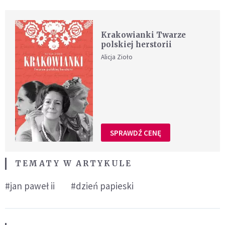
Krakowianki Twarze
polskiej herstorii
Alicja Zioło
SPRAWDŹ CENĘ
TEMATY W ARTYKULE
#jan paweł ii
#dzień papieski