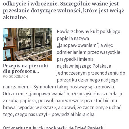
odkrycie i wdrożenie. Szczególnie ważne jest
przesłanie dotyczące wolności, które jest wciąż
aktualne.
Powierzchowny kult polskiego
papieża nazywa
„janopawłowaniem”, a więc
odmienianiem przez wszystkie
przypadki imienia
najsławniejszego Polaka, a
Przepis na pierniki
dla profesora
jednoczesnym przechodzeniu do
Wojtyły. Idealna
PO GODZINACH
porządku dziennego nad jego
przekąska na Dzień
nauczaniem. – Symbolem takiej postawy są kremówki.
Papieski
Odrzucenie „janopawłowania” może oczyścić nasze relacje
z osobą papieża, pozwoli nam wreszcie przestać bić mu
brawa i wpadać w ekstazę, a sprawi, że zaczniemy słuchać
tego, czego nas uczył – powiedział hierarcha.
Ordynariusz gliwicki podkreślił, że Dzień Papieski,