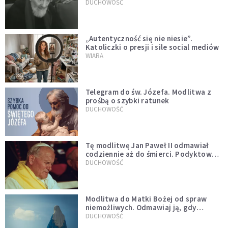
DUCHOWOŚĆ
„Autentyczność się nie niesie”.
Katoliczki o presji i sile social mediów
WIARA
Telegram do św. Józefa. Modlitwa z
prośbą o szybki ratunek
DUCHOWOŚĆ
Tę modlitwę Jan Paweł II odmawiał
codziennie aż do śmierci. Podyktował
mu ją ojciec
DUCHOWOŚĆ
Modlitwa do Matki Bożej od spraw
niemożliwych. Odmawiaj ją, gdy
wszystko idzie źle
DUCHOWOŚĆ