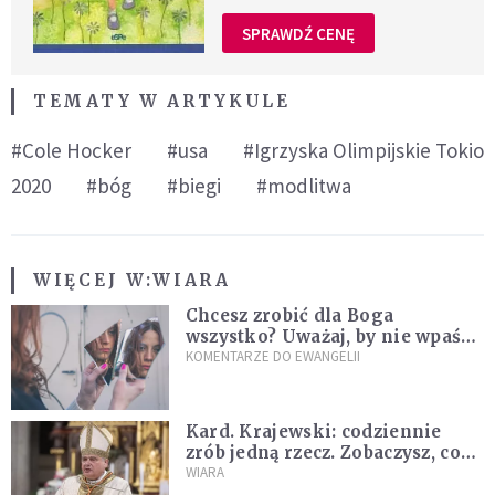
SPRAWDŹ CENĘ
TEMATY W ARTYKULE
#Cole Hocker
#usa
#Igrzyska Olimpijskie Tokio
2020
#bóg
#biegi
#modlitwa
WIĘCEJ W:
WIARA
Chcesz zrobić dla Boga
wszystko? Uważaj, by nie wpaść
w groźną pułapkę
KOMENTARZE DO EWANGELII
Kard. Krajewski: codziennie
zrób jedną rzecz. Zobaczysz, co
stanie się z twoim życiem
WIARA