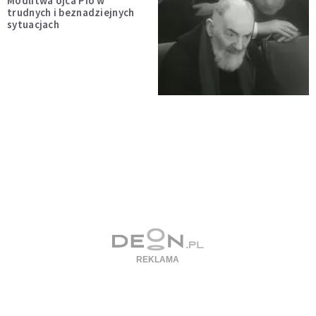
Modlitwa ojca Pio w
trudnych i beznadziejnych
sytuacjach