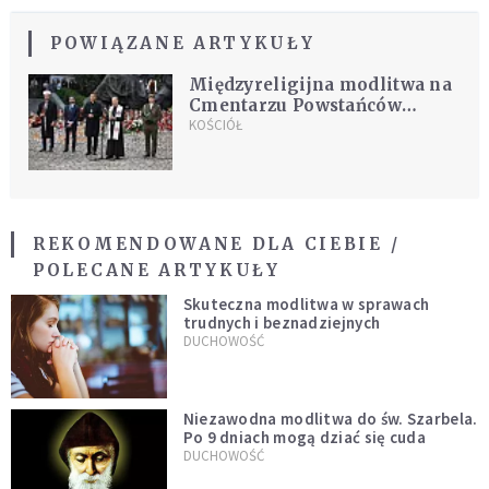
POWIĄZANE ARTYKUŁY
Międzyreligijna modlitwa na
Cmentarzu Powstańców
Warszawy
KOŚCIÓŁ
REKOMENDOWANE DLA CIEBIE /
POLECANE ARTYKUŁY
Skuteczna modlitwa w sprawach
trudnych i beznadziejnych
DUCHOWOŚĆ
Niezawodna modlitwa do św. Szarbela.
Po 9 dniach mogą dziać się cuda
DUCHOWOŚĆ