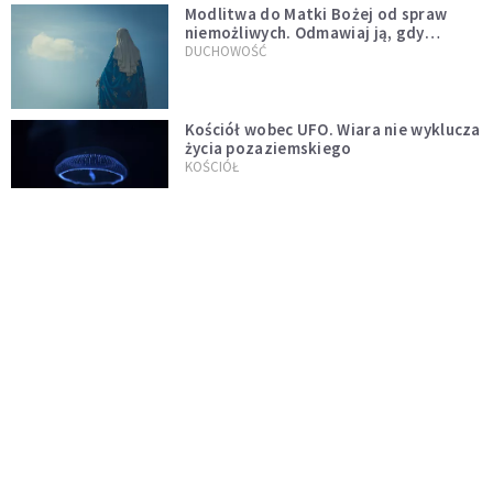
Modlitwa do Matki Bożej od spraw
niemożliwych. Odmawiaj ją, gdy
wszystko idzie źle
DUCHOWOŚĆ
Kościół wobec UFO. Wiara nie wyklucza
życia pozaziemskiego
KOŚCIÓŁ