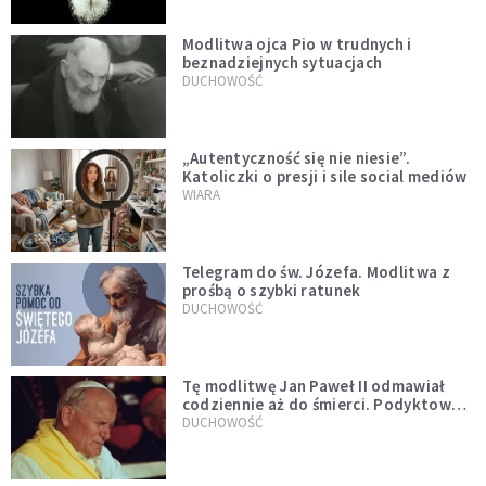
Modlitwa ojca Pio w trudnych i
beznadziejnych sytuacjach
DUCHOWOŚĆ
„Autentyczność się nie niesie”.
Katoliczki o presji i sile social mediów
WIARA
Telegram do św. Józefa. Modlitwa z
prośbą o szybki ratunek
DUCHOWOŚĆ
Tę modlitwę Jan Paweł II odmawiał
codziennie aż do śmierci. Podyktował
mu ją ojciec
DUCHOWOŚĆ