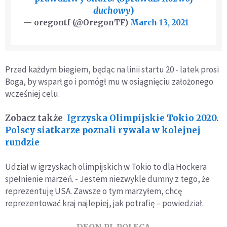
duchowy
)
— oregontf (@OregonTF)
March 13, 2021
Przed każdym biegiem, będąc na linii startu 20 - latek prosi
Boga, by wsparł go i pomógł mu w osiągnięciu założonego
wcześniej celu.
Zobacz także
Igrzyska Olimpijskie Tokio 2020.
Polscy siatkarze poznali rywala w kolejnej
rundzie
Udział w igrzyskach olimpijskich w Tokio to dla Hockera
spełnienie marzeń. - Jestem niezwykle dumny z tego, że
reprezentuję USA. Zawsze o tym marzyłem, chcę
reprezentować kraj najlepiej, jak potrafię – powiedział.
DEON.PL POLECA