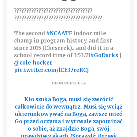
????????????????????????????????
????????????????????????????????????
The second
#NCAATF
indoor mile
champ in program history, and first
since 2015 (Cheserek)...and did it in a
school record time of 3:53.71
#GoDucks
|
@cole_hocker
pic.twitter.com/lEE37reRCJ
DEON.PL POLECA
Kto szuka Boga, musi się zwrócić
całkowicie do wewnątrz. Musi się wciąż
ukierunkowywać na Boga, zawsze mieć
Go przed oczyma i wytrwale zapominać
o sobie, aż znajdzie Boga, swój
prawdziwy skarb. (Sprawdź:
Rozwój