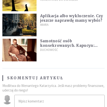
Aplikacja albo wykluczenie. Czy
jeszcze naprawdę mamy wybór?
WIARA
Samotność osób
konsekrowanych. Kapucyn:
Życie w pojedynkę rzadko jest
DUCHOWOŚĆ
sielanką
SKOMENTUJ ARTYKUŁ
Modlitwa do Wenantego Katarzyńca. Jeśli masz problemy finansowe,
uderzaj do niego!