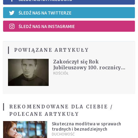
ŚLEDŹ NAS NA TWITTERZE
ŚLEDŹ NAS NA INSTAGRAMIE
POWIĄZANE ARTYKUŁY
Zakończył się Rok
Jubileuszowy 100. rocznicy
śmierci o. Wenantego
KOŚCIÓŁ
Katarzyńca
REKOMENDOWANE DLA CIEBIE /
POLECANE ARTYKUŁY
Skuteczna modlitwa w sprawach
trudnych i beznadziejnych
DUCHOWOŚĆ