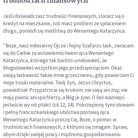
trudnościach finansowych
Jeśli doświadczasz trudności finansowych, starasz się o
kredyt na mieszkanie, lub masz problem ze spłaceniem
długu, pomódl się modlitwą do Wenantego Katarzyńca:
"Boże, nasz miłosierny Ojcze i hojny Szafarzu łask, zwracam
się do Ciebie za wstawiennictwem ojca Wenantego
Katarzyńca, którego tak bardzo umiłowałeś, że
błogosławiłeś wszystkim jego przedsięwzięciom. Okaż
swoją łaskawość także mnie grzesznemu, gdy powierzam Ci
moje troski materialne. Twój Syn, Jezus Chrystus,
powiedział: Przypatrzcie się krukom: nie sieją ani żną; nie
mają piwnic ani spichlerzy, a Bóg je żywi. O ileż ważniejsi
jesteście wy niż ptaki! (Łk 12, 24). Pokrzepiony tymi słowami
i pełną franciszkańskiego ubóstwa postawą ojca
Wenantego Katarzyńca proszę Cię, Boże, o pomoc w
trudnościach finansowych, z którymi się zmagam. Spraw,
abym dzięki swojej pracy i mądremu gospodarowaniu