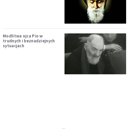
Modlitwa ojca Pio w
trudnych i beznadziejnych
sytuacjach