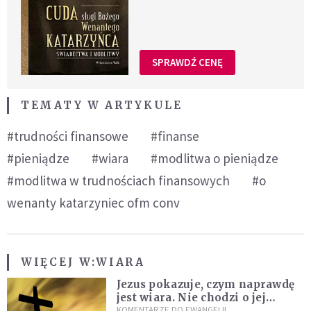
SPRAWDŹ CENĘ
TEMATY W ARTYKULE
#trudności finansowe
#finanse
#pieniądze
#wiara
#modlitwa o pieniądze
#modlitwa w trudnościach finansowych
#o
wenanty katarzyniec ofm conv
WIĘCEJ W:
WIARA
Jezus pokazuje, czym naprawdę
jest wiara. Nie chodzi o jej
wielkość
KOMENTARZE DO EWANGELII