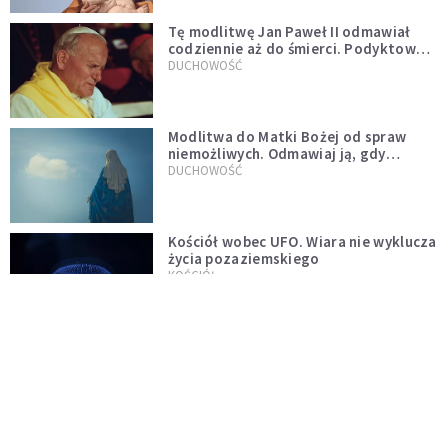
Tę modlitwę Jan Paweł II odmawiał
codziennie aż do śmierci. Podyktował
mu ją ojciec
DUCHOWOŚĆ
Modlitwa do Matki Bożej od spraw
niemożliwych. Odmawiaj ją, gdy
wszystko idzie źle
DUCHOWOŚĆ
Kościół wobec UFO. Wiara nie wyklucza
życia pozaziemskiego
KOŚCIÓŁ