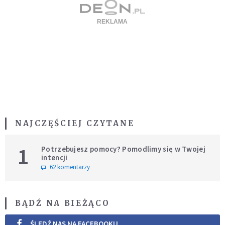
NAJCZĘŚCIEJ CZYTANE
1
Potrzebujesz pomocy? Pomodlimy się w Twojej
intencji
62 komentarzy
BĄDŹ NA BIEŻĄCO
ŚLEDŹ NAS NA FACEBOOKU