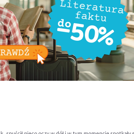
ik, spuścił nieco oczy w dół i w tym momencie spotkały 