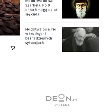
modlitwa do św.
Szarbela. Po 9
dniach mogą dziać
się cuda
Modlitwa ojca Pio
w trudnych i
beznadziejnych
sytuacjach