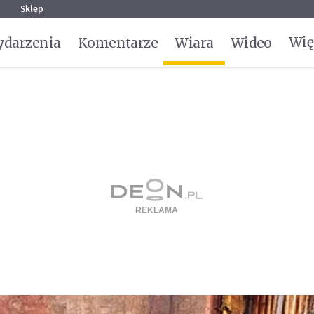
g
Sklep
Wię
darzenia
Komentarze
Wiara
Wideo