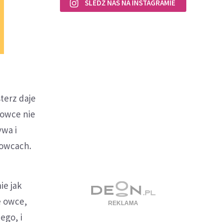
ŚLEDŹ NAS NA INSTAGRAMIE
terz daje
 owce nie
ywa i
 owcach.
ie jak
e owce,
ego, i