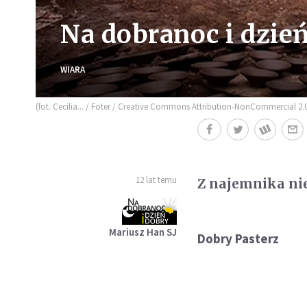
Na dobranoc i dzień 
WIARA
(fot. Cecilia... / Foter / Creative Commons Attribution-NonCommercial 2.0
12 lat temu
Z najemnika n
Mariusz Han SJ
Dobry Pasterz