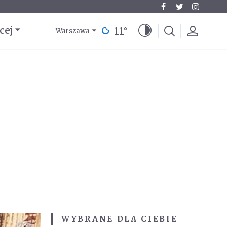
11
°
cej
Warszawa
WYBRANE DLA CIEBIE