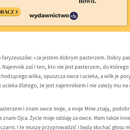
o faryzeuszów: «Ja jestem dobrym pasterzem. Dobry pas
. Najemnik zaś i ten, kto nie jest pasterzem, do którego
hodzącego wilka, opuszcza owce i ucieka, a wilk je por
 ucieka dlatego, że jest najemnikiem i nie zależy mu na
asterzem i znam owce moje, a moje Mnie znają, podobn
Ja znam Ojca. Życie moje oddaję za owce. Mam także inn
wczarni. I te muszę przyprowadzić i będą słuchać głosu m