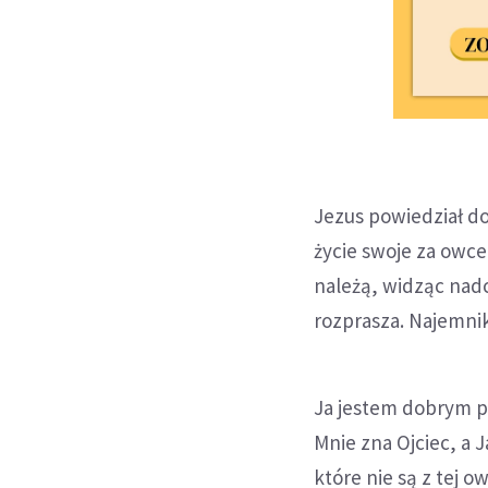
Jezus powiedział d
życie swoje za owce
należą, widząc nadc
rozprasza. Najemnik
Ja jestem dobrym p
Mnie zna Ojciec, a 
które nie są z tej o