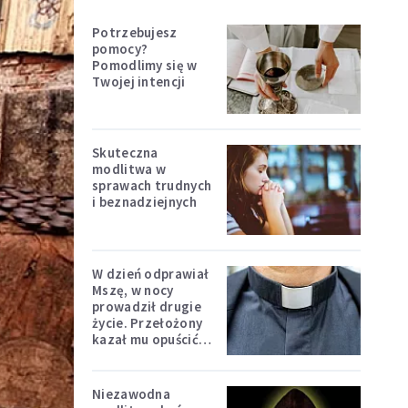
Potrzebujesz
pomocy?
Pomodlimy się w
Twojej intencji
Skuteczna
modlitwa w
sprawach trudnych
i beznadziejnych
W dzień odprawiał
Mszę, w nocy
prowadził drugie
życie. Przełożony
kazał mu opuścić
zakon
Niezawodna