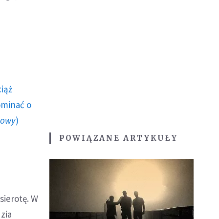
ciąż
ominać o
howy
)
POWIĄZANE ARTYKUŁY
sierotę. W
zia