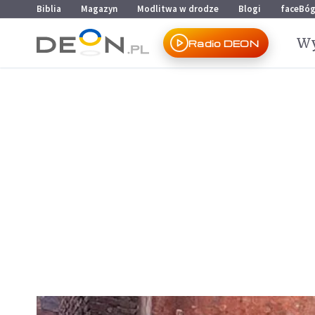
Przejdź do menu głównego
Przejdź do treści
Biblia
Magazyn
Modlitwa w drodze
Blogi
faceBó
Wy
Radio DEON