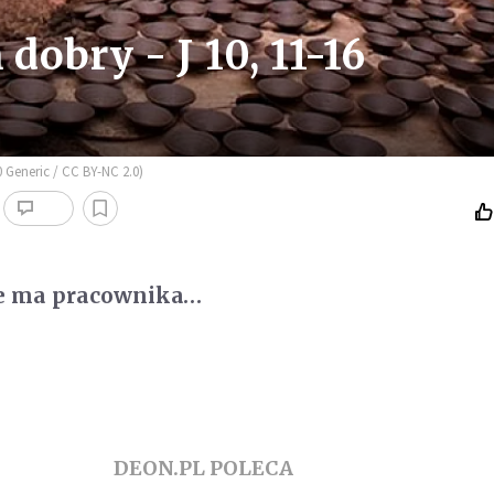
dobry - J 10, 11-16
 Generic / CC BY-NC 2.0)
ie ma pracownika…
DEON.PL POLECA