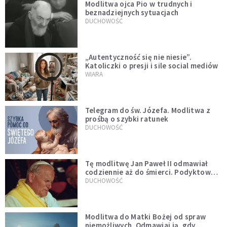
Modlitwa ojca Pio w trudnych i
beznadziejnych sytuacjach
DUCHOWOŚĆ
„Autentyczność się nie niesie”.
Katoliczki o presji i sile social mediów
WIARA
Telegram do św. Józefa. Modlitwa z
prośbą o szybki ratunek
DUCHOWOŚĆ
Tę modlitwę Jan Paweł II odmawiał
codziennie aż do śmierci. Podyktował
mu ją ojciec
DUCHOWOŚĆ
Modlitwa do Matki Bożej od spraw
niemożliwych. Odmawiaj ją, gdy