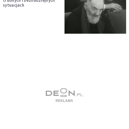
trudnych i beznadziejnych
sytuacjach