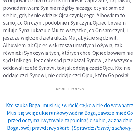
W odpowiedzi na to Jezus im mówił: Zaprawdę, zaprawdę,
powiadam wam: Syn nie mógłby niczego czynić sam od
siebie, gdyby nie widział Ojca czyniącego. Albowiem to
samo, co On czyni, podobnie i Syn czyni. Ojciec bowiem
miłuje Syna i ukazuje Mu to wszystko, co On sam czyni, i
jeszcze większe dzieła ukaże Mu, abyście się dziwili.
Albowiem jak Ojciec wskrzesza umarłych i ożywia, tak
również i Syn ożywia tych, których chce. Ojciec bowiem nie
sądzi nikogo, lecz cały sąd przekazał Synowi, aby wszyscy
oddawali cześć Synowi, tak jak oddają cześć Ojcu. Kto nie
oddaje czci Synowi, nie oddaje czci Ojcu, który Go posłał.
DEON.PL POLECA
Kto szuka Boga, musi się zwrócić całkowicie do wewnątrz.
Musi się wciąż ukierunkowywać na Boga, zawsze mieć Go
przed oczyma i wytrwale zapominać o sobie, aż znajdzie
Boga, swój prawdziwy skarb. (Sprawdź:
Rozwój duchowy
)