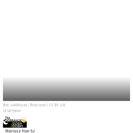
(fot. cobblucas / flickr.com / CC BY 2.0)
11 lat temu
Mariusz Han SJ