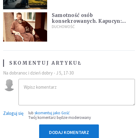
Samotność osób
konsekrowanych. Kapucyn:
Życie w pojedynkę rzadko jest
DUCHOWOŚĆ
sielanką
SKOMENTUJ ARTYKUŁ
Na dobranoc i dzień dobry - J 5, 17-30
Zaloguj się
lub
skomentuj jako Gość
Twój komentarz będzie moderowany
DODAJ KOMENTARZ