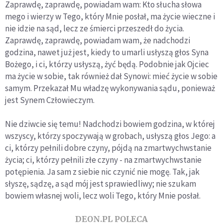
Zaprawdę, zaprawdę, powiadam wam: Kto słucha słowa
mego i wierzy w Tego, który Mnie posłał, ma życie wieczne i
nie idzie na sąd, lecz ze śmierci przeszedł do życia.
Zaprawdę, zaprawdę, powiadam wam, że nadchodzi
godzina, nawet już jest, kiedy to umarli usłyszą głos Syna
Bożego, i ci, którzy usłyszą, żyć będą. Podobnie jak Ojciec
ma życie w sobie, tak również dał Synowi: mieć życie w sobie
samym. Przekazał Mu władzę wykonywania sądu, ponieważ
jest Synem Człowieczym.
Nie dziwcie się temu! Nadchodzi bowiem godzina, w której
wszyscy, którzy spoczywają w grobach, usłyszą głos Jego: a
ci, którzy pełnili dobre czyny, pójdą na zmartwychwstanie
życia; ci, którzy pełnili złe czyny - na zmartwychwstanie
potępienia. Ja sam z siebie nic czynić nie mogę. Tak, jak
słyszę, sądzę, a sąd mój jest sprawiedliwy; nie szukam
bowiem własnej woli, lecz woli Tego, który Mnie posłał.
DEON.PL POLECA