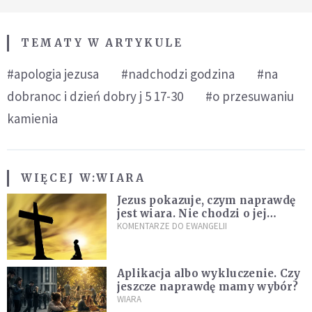
TEMATY W ARTYKULE
#apologia jezusa
#nadchodzi godzina
#na
dobranoc i dzień dobry j 5 17-30
#o przesuwaniu
kamienia
WIĘCEJ W:
WIARA
Jezus pokazuje, czym naprawdę
jest wiara. Nie chodzi o jej
wielkość
KOMENTARZE DO EWANGELII
Aplikacja albo wykluczenie. Czy
jeszcze naprawdę mamy wybór?
WIARA