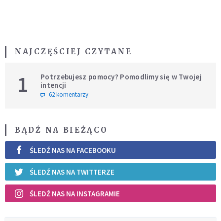
NAJCZĘŚCIEJ CZYTANE
1
Potrzebujesz pomocy? Pomodlimy się w Twojej
intencji
62 komentarzy
BĄDŹ NA BIEŻĄCO
ŚLEDŹ NAS NA FACEBOOKU
ŚLEDŹ NAS NA TWITTERZE
ŚLEDŹ NAS NA INSTAGRAMIE