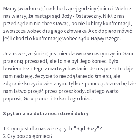
Mamy świadomość nadchodzącej godziny śmierci. Wielu z
nas wierzy, że nastąpi sąd Boży - Ostateczny. Nikt z nas
przed sądem nie chce stawać, bo nie lubimy konfrontacji,
zwłaszcza wobec drugiego człowieka. A co dopiero mówić
jeśli chodzi o konfrontację wobec sądu Najwyższego…
Jezus wie, że śmierć jest nieodzowna w naszym życiu. Sam
przez nią przeszedł, ale to nie był Jego koniec. Było
bowiem też i Jego Zmartwychwstanie. Jezus przez to daje
nam nadzieję, że życie to nie zdążanie do śmierci, ale
zdążanie ku życiu wiecznym. Tylko z pomocą Jezusa będzie
nam łatwo przejść przez przeszkody, dlatego warto
poprosić Go o pomoc i to każdego dnia…
3 pytania na dobranoc i dzień dobry
1. Czym jest dla nas wierzących: "Sąd Boży"?
2. Czy boisz się śmieci?