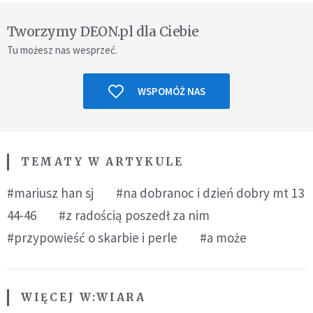
Tworzymy DEON.pl dla Ciebie
Tu możesz nas wesprzeć.
WSPOMÓŻ NAS
TEMATY W ARTYKULE
#mariusz han sj
#na dobranoc i dzień dobry mt 13
44-46
#z radością poszedł za nim
#przypowieść o skarbie i perle
#a może
WIĘCEJ W:
WIARA