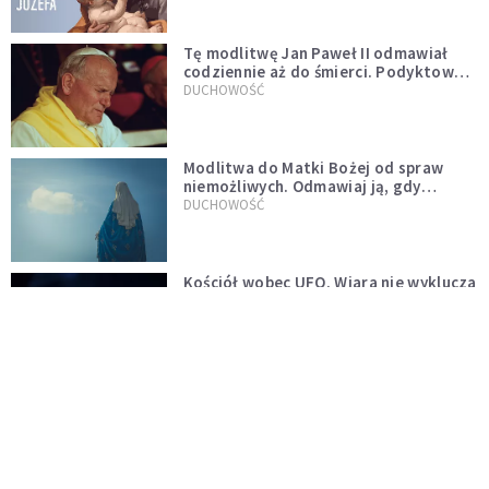
Tę modlitwę Jan Paweł II odmawiał
codziennie aż do śmierci. Podyktował
mu ją ojciec
DUCHOWOŚĆ
Modlitwa do Matki Bożej od spraw
niemożliwych. Odmawiaj ją, gdy
wszystko idzie źle
DUCHOWOŚĆ
Kościół wobec UFO. Wiara nie wyklucza
życia pozaziemskiego
KOŚCIÓŁ