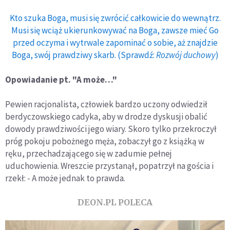
Kto szuka Boga, musi się zwrócić całkowicie do wewnątrz.
Musi się wciąż ukierunkowywać na Boga, zawsze mieć Go
przed oczyma i wytrwale zapominać o sobie, aż znajdzie
Boga, swój prawdziwy skarb. (Sprawdź:
Rozwój duchowy
)
Opowiadanie pt. "A może…"
Pewien racjonalista, człowiek bardzo uczony odwiedził
berdyczowskiego cadyka, aby w drodze dyskusji obalić
dowody prawdziwości jego wiary. Skoro tylko przekroczył
próg pokoju pobożnego męża, zobaczył go z książką w
ręku, przechadzającego się w zadumie pełnej
uduchowienia. Wreszcie przystanął, popatrzył na gościa i
rzekł: - A może jednak to prawda.
DEON.PL POLECA