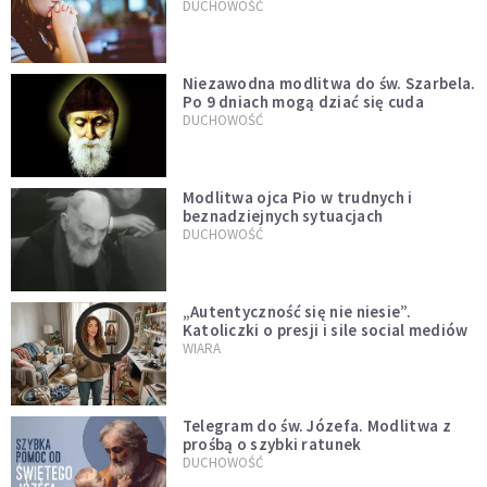
DUCHOWOŚĆ
Niezawodna modlitwa do św. Szarbela.
Po 9 dniach mogą dziać się cuda
DUCHOWOŚĆ
Modlitwa ojca Pio w trudnych i
beznadziejnych sytuacjach
DUCHOWOŚĆ
„Autentyczność się nie niesie”.
Katoliczki o presji i sile social mediów
WIARA
Telegram do św. Józefa. Modlitwa z
prośbą o szybki ratunek
DUCHOWOŚĆ