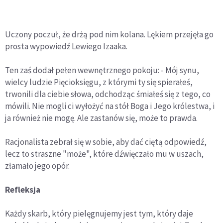
Uczony poczuł, że drżą pod nim kolana. Lękiem przejęła go
prosta wypowiedź Lewiego Izaaka.
Ten zaś dodał pełen wewnętrznego pokoju: - Mój synu,
wielcy ludzie Pięcioksięgu, z którymi ty się spierałeś,
trwonili dla ciebie słowa, odchodząc śmiałeś się z tego, co
mówili. Nie mogli ci wyłożyć na stół Boga i Jego królestwa, i
ja również nie mogę. Ale zastanów się, może to prawda.
Racjonalista zebrał się w sobie, aby dać ciętą odpowiedź,
lecz to straszne "może", które dźwięczało mu w uszach,
złamało jego opór.
Refleksja
Każdy skarb, który pielęgnujemy jest tym, który daje