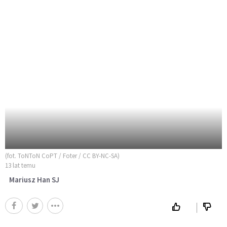
(fot. ToNToN CoPT / Foter / CC BY-NC-SA)
13 lat temu
Mariusz Han SJ