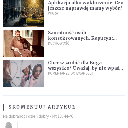
Aplikacja albo wykluczenie. Czy
jeszcze naprawdę mamy wybór?
WIARA
Samotność osób
konsekrowanych. Kapucyn:
Życie w pojedynkę rzadko jest
DUCHOWOŚĆ
sielanką
Chcesz zrobić dla Boga
wszystko? Uważaj, by nie wpaść
w groźną pułapkę
KOMENTARZE DO EWANGELII
SKOMENTUJ ARTYKUŁ
Na dobranoc i dzień dobry - Mt 13, 44-46