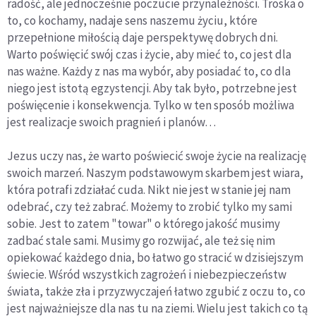
radość, ale jednocześnie poczucie przynależności. Troska o
to, co kochamy, nadaje sens naszemu życiu, które
przepełnione miłością daje perspektywę dobrych dni.
Warto poświęcić swój czas i życie, aby mieć to, co jest dla
nas ważne. Każdy z nas ma wybór, aby posiadać to, co dla
niego jest istotą egzystencji. Aby tak było, potrzebne jest
poświęcenie i konsekwencja. Tylko w ten sposób możliwa
jest realizacje swoich pragnień i planów…
Jezus uczy nas, że warto poświecić swoje życie na realizację
swoich marzeń. Naszym podstawowym skarbem jest wiara,
która potrafi zdziałać cuda. Nikt nie jest w stanie jej nam
odebrać, czy też zabrać. Możemy to zrobić tylko my sami
sobie. Jest to zatem "towar" o którego jakość musimy
zadbać stale sami. Musimy go rozwijać, ale też się nim
opiekować każdego dnia, bo łatwo go stracić w dzisiejszym
świecie. Wśród wszystkich zagrożeń i niebezpieczeństw
świata, także zła i przyzwyczajeń łatwo zgubić z oczu to, co
jest najważniejsze dla nas tu na ziemi. Wielu jest takich co tą