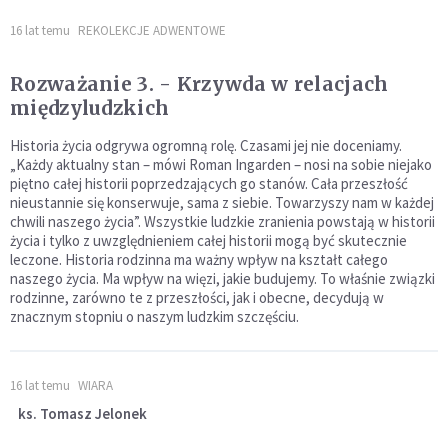
16 lat temu
REKOLEKCJE ADWENTOWE
Rozważanie 3. - Krzywda w relacjach
międzyludzkich
Historia życia odgrywa ogromną rolę. Czasami jej nie doceniamy.
„Każdy aktualny stan – mówi Roman Ingarden – nosi na sobie niejako
piętno całej historii poprzedzających go stanów. Cała przeszłość
nieustannie się konserwuje, sama z siebie. Towarzyszy nam w każdej
chwili naszego życia”. Wszystkie ludzkie zranienia powstają w historii
życia i tylko z uwzględnieniem całej historii mogą być skutecznie
leczone. Historia rodzinna ma ważny wpływ na kształt całego
naszego życia. Ma wpływ na więzi, jakie budujemy. To właśnie związki
rodzinne, zarówno te z przeszłości, jak i obecne, decydują w
znacznym stopniu o naszym ludzkim szczęściu.
16 lat temu
WIARA
ks. Tomasz Jelonek