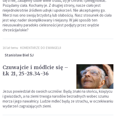
się o nie, zadajemy sobie wiele trudu, by je chronić i pielęgnować.
Pożądamy ciała. Kochamy je. Z drugiej strony, nasze ciało jest
niejednokrotnie źródłem udręk i upokorzeń. Nie akceptujemy go.
Mierzi nas ono swoją brzydotą lub słabością. Nasz stosunek do ciała
jest więc nader skomplikowany i niejasny. W jaki sposób ten
nieusuwalny paradoks cielesności jest podjęty przez orędzie
chrześcijańskie?
16 lat temu
KOMENTARZE DO EWANGELII
Stanisław Biel SJ
Czuwajcie i módlcie się –
Łk 21, 25-28.34-36
Jezus powiedział do swoich uczniów: Będą znaki na słońcu, księżycu
i gwiazdach, a na ziemi trwoga narodów bezradnych wobec szumu
morza i jego nawałnicy. Ludzie mdleć będą ze strachu, w oczekiwaniu
wydarzeń zagrażających ziemi.