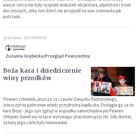
wasze serca nie były ociężałe wskutek obżarstwa, pijaństwa i trosk
doczesnych, żeby ten dzień nie przypadł na was znienacka jak
potrzask.
16 lat temu
DUCHOWOŚĆ
Zuzanna Grębecka/Przegląd Powszechny
Boża kara i dziedziczenie
winy przodków
Pewien człowiek, jeszcze za czasów Związku Radzieckiego,
zniszczył na polecenie władz przydrożną kapliczkę. Dosięgła go za to
kara Boża - jego syn zginął w wypadku samochodowym.Pewien
chłopiec bawił się na łące wyrywając ptaszkom języczki. Gdy dorósł,
za karę jego córki były niemowami.