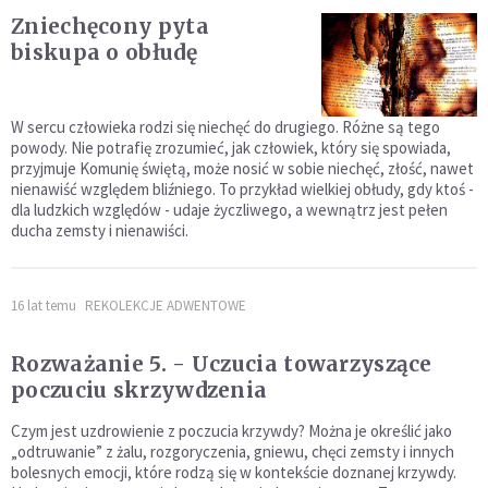
Zniechęcony pyta
biskupa o obłudę
W sercu człowieka rodzi się niechęć do drugiego. Różne są tego
powody. Nie potrafię zrozumieć, jak człowiek, który się spowiada,
przyjmuje Komunię świętą, może nosić w sobie nie­chęć, złość, nawet
nienawiść względem bliźniego. To przykład wielkiej obłudy, gdy ktoś -
dla ludzkich względów - udaje życz­liwego, a wewnątrz jest pełen
ducha zemsty i nienawiści.
16 lat temu
REKOLEKCJE ADWENTOWE
Rozważanie 5. - Uczucia towarzyszące
poczuciu skrzywdzenia
Czym jest uzdrowienie z poczucia krzywdy? Można je określić jako
„odtruwanie” z żalu, rozgoryczenia, gniewu, chęci zemsty i innych
bolesnych emocji, które rodzą się w kontekście doznanej krzywdy.