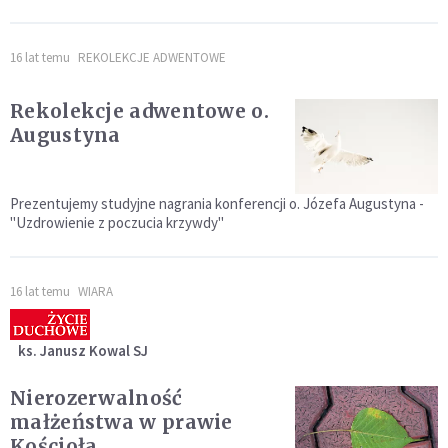
16 lat temu
REKOLEKCJE ADWENTOWE
Rekolekcje adwentowe o.
Augustyna
Prezentujemy studyjne nagrania konferencji o. Józefa Augustyna -
"Uzdrowienie z poczucia krzywdy"
16 lat temu
WIARA
ks. Janusz Kowal SJ
Nierozerwalność
małżeństwa w prawie
Kościoła