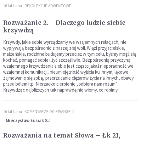
16 lat temu
REKOLEKCJE ADWENTOWE
Rozważanie 2. - Dlaczego ludzie siebie
krzywdzą
Krzywdy, jakie sobie wyrządzamy we wzajemnych relacjach, nie
wypływają bezpośrednio z naszej złej woli. Więzi przyjacielskie,
małżeńskie, rodzinne budujemy przecież w tym celu, byśmy mogli się
kochać, pomagać sobie i żyć szczęśliwie. Bezpośrednią przyczyną
wzajemnego krzywdzenia siebie jest często jakaś nieporadność we
wzajemnej komunikacji, nieumiejętność wyjścia ku innym, lękowe
zajmowanie się sobą, przerzucanie ciężarów życia na innych, obawy
przed bólem itp. Nierzadko cierpienie „odbiera nam rozum”.
Krzywdząc najbliższych tak naprawdę nie wiemy, co robimy.
16 lat temu
KOMENTARZE DO EWANGELII
Mieczysław Łusiak SJ
Rozważania na temat Słowa – Łk 21,