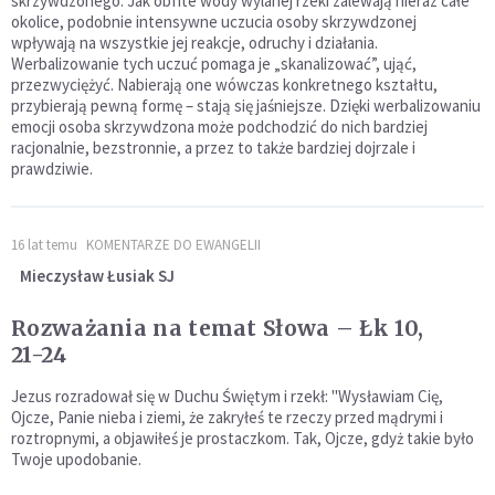
skrzywdzonego. Jak obfite wody wylanej rzeki zalewają nieraz całe
okolice, podobnie intensywne uczucia osoby skrzywdzonej
wpływają na wszystkie jej reakcje, odruchy i działania.
Werbalizowanie tych uczuć pomaga je „skanalizować”, ująć,
przezwyciężyć. Nabierają one wówczas konkretnego kształtu,
przybierają pewną formę – stają się jaśniejsze. Dzięki werbalizowaniu
emocji osoba skrzywdzona może podchodzić do nich bardziej
racjonalnie, bezstronnie, a przez to także bardziej dojrzale i
prawdziwie.
16 lat temu
KOMENTARZE DO EWANGELII
Mieczysław Łusiak SJ
Rozważania na temat Słowa – Łk 10,
21-24
Jezus rozradował się w Duchu Świętym i rzekł: "Wysławiam Cię,
Ojcze, Panie nieba i ziemi, że zakryłeś te rzeczy przed mądrymi i
roztropnymi, a objawiłeś je prostaczkom. Tak, Ojcze, gdyż takie było
Twoje upodobanie.