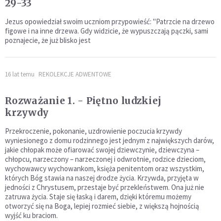
29-33
Jezus opowiedział swoim uczniom przypowieść: "Patrzcie na drzewo
figowe i na inne drzewa. Gdy widzicie, że wypuszczają pączki, sami
poznajecie, że już blisko jest
16 lat temu
REKOLEKCJE ADWENTOWE
Rozważanie 1. - Piętno ludzkiej
krzywdy
Przekroczenie, pokonanie, uzdrowienie poczucia krzywdy
wyniesionego z domu rodzinnego jest jednym z największych darów,
jakie chłopak może ofiarować swojej dziewczynie, dziewczyna –
chłopcu, narzeczony – narzeczonej i odwrotnie, rodzice dzieciom,
wychowawcy wychowankom, księża penitentom oraz wszystkim,
których Bóg stawia na naszej drodze życia. Krzywda, przyjęta w
jedności z Chrystusem, przestaje być przekleństwem. Ona już nie
zatruwa życia. Staje się łaską i darem, dzięki któremu możemy
otworzyć się na Boga, lepiej rozmieć siebie, z większą hojnością
wyjść ku braciom.