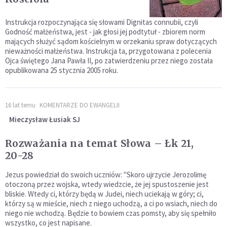
Instrukcja rozpoczynająca się słowami Dignitas connubii, czyli
Godność małżeństwa, jest - jak głosi jej podtytuł - zbiorem norm
mających służyć sądom kościelnym w orzekaniu spraw dotyczących
nieważności małżeństwa. Instrukcja ta, przygotowana z polecenia
Ojca świętego Jana Pawła II, po zatwierdzeniu przez niego została
opublikowana 25 stycznia 2005 roku.
16 lat temu
KOMENTARZE DO EWANGELII
Mieczysław Łusiak SJ
Rozważania na temat Słowa – Łk 21,
20-28
Jezus powiedział do swoich uczniów: "Skoro ujrzycie Jerozolimę
otoczoną przez wojska, wtedy wiedzcie, że jej spustoszenie jest
bliskie. Wtedy ci, którzy będą w Judei, niech uciekają w góry; ci,
którzy są w mieście, niech z niego uchodzą, a ci po wsiach, niech do
niego nie wchodzą. Będzie to bowiem czas pomsty, aby się spełniło
wszystko, co jest napisane.