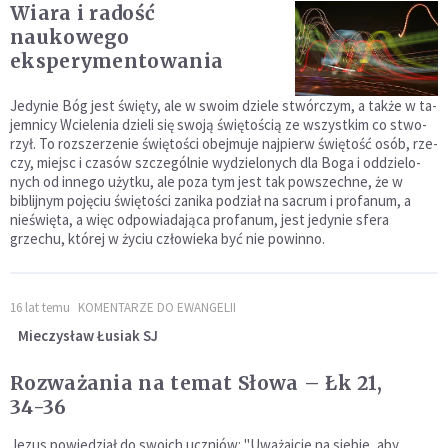
Wiara i radość
naukowego
eksperymentowania
Jedynie Bóg jest święty, ale w swoim dziele stwórczym, a także w ta­
jemnicy Wcielenia dzieli się swoją świętością ze wszystkim co stwo­
rzył. To rozszerzenie świętości obejmuje najpierw świętość osób, rze­
czy, miejsc i czasów szczególnie wydzielonych dla Boga i oddzielo­
nych od innego użytku, ale poza tym jest tak powszechne, że w
biblijnym pojęciu świętości zanika podział na sacrum i profanum, a
nieświęta, a więc odpowiadająca profanum, jest jedynie sfera
grzechu, której w życiu człowieka być nie powinno.
16 lat temu
KOMENTARZE DO EWANGELII
Mieczysław Łusiak SJ
Rozważania na temat Słowa – Łk 21,
34-36
Jezus powiedział do swoich uczniów: "Uważajcie na siebie, aby