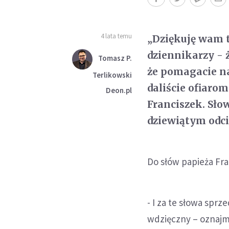
4 lata temu
„Dziękuję wam t
dziennikarzy - ż
Tomasz P.
że pomagacie na
Terlikowski
daliście ofiarom
Deon.pl
Franciszek. Sło
dziewiątym odci
Do słów papieża Fra
- I za te słowa spr
wdzięczny – oznajmi