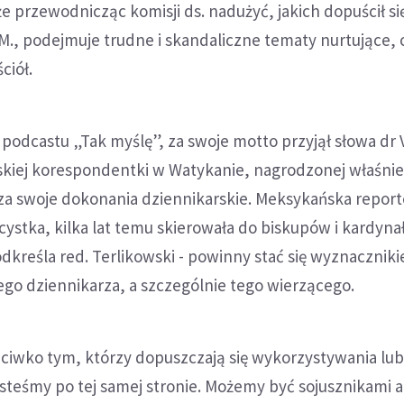
że przewodnicząc komisji ds. nadużyć, jakich dopuścił si
M., podejmuje trudne i skandaliczne tematy nurtujące, 
ciół.
 podcastu „Tak myślę”, za swoje motto przyjął słowa dr 
skiej korespondentki w Watykanie, nagrodzonej właśnie
za swoje dokonania dziennikarskie. Meksykańska report
cystka, kilka lat temu skierowała do biskupów i kardyn
podkreśla red. Terlikowski - powinny stać się wyznacznik
go dziennikarza, a szczególnie tego wierzącego.
zeciwko tym, którzy dopuszczają się wykorzystywania lub
steśmy po tej samej stronie. Możemy być sojusznikami a