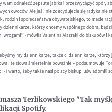
wam odnaleźć zepsute jabłka i przezwyciężyć opór, a
owych owoców. Ale jeśli nie zdecydujecie się radykalnie 
ek, rodzin i społeczeństwa obywatelskiego, to macie racj
my dziennikarze, którzy chcemy wspólnego dobra, będz
i wrogami” - mówiła Valentina Alazraki do biskupów i 
 żebyśmy my dziennikarze, także ci dziennikarze, którzy
towali te słowa śmiertelnie poważnie – podsumowuje T
: - I warto, żeby także nasi polscy biskupi uświadomili so
omasza Terlikowskiego "Tak myśl
likacji Spotify.