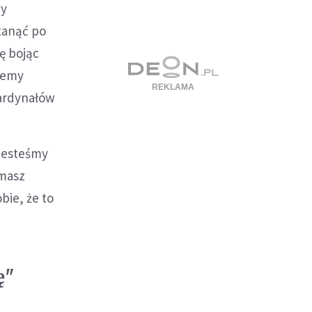
by
stanąć po
ę bojąc
iemy
kardynałów
 jesteśmy
omasz
bie, że to
ę"