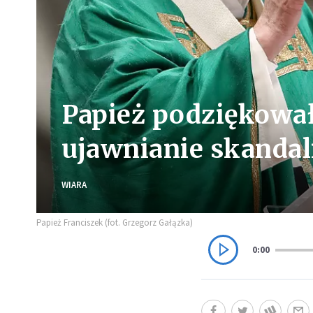
Papież podziękowa
ujawnianie skandal
WIARA
Papież Franciszek (fot. Grzegorz Gałązka)
0:00