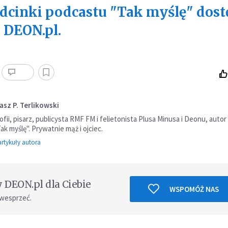
dcinki podcastu "Tak myślę" dos
u DEON.pl.
asz P. Terlikowski
ofii, pisarz, publicysta RMF FM i felietonista Plusa Minusa i Deonu, autor
k myślę". Prywatnie mąż i ojciec.
rtykuły autora
DEON.pl dla Ciebie
WSPOMÓŻ NAS
 wesprzeć.