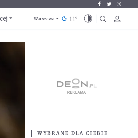
11
°
cej
Warszawa
WYBRANE DLA CIEBIE