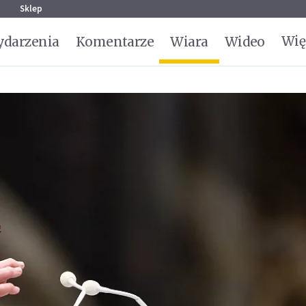
g
Sklep
Wię
darzenia
Komentarze
Wiara
Wideo