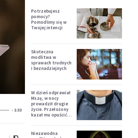
Potrzebujesz
pomocy?
Pomodlimy się w
Twojej intencji
Skuteczna
modlitwa w
sprawach trudnych
i beznadziejnych
W dzień odprawiał
Mszę, w nocy
prowadził drugie
życie. Przełożony
- 1:33
kazał mu opuścić
zakon
Niezawodna