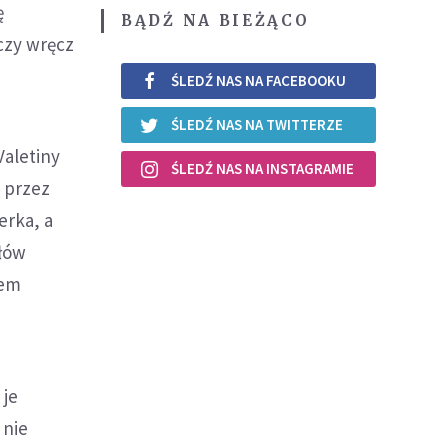
ę
BĄDŹ NA BIEŻĄCO
czy wręcz
ŚLEDŹ NAS NA FACEBOOKU
ŚLEDŹ NAS NA TWITTERZE
Valetiny
ŚLEDŹ NAS NA INSTAGRAMIE
 przez
erka, a
ałów
iem
 je
 nie