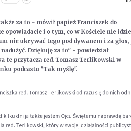
akże za to - mówił papież Franciszek do
e opowiadacie i o tym, co w Kościele nie idzie
m nie ukrywać tego pod dywanem i za głos, 
 nadużyć. Dziękuję za to” - powiedział
wa te przytacza red. Tomasz Terlikowski w
nku podcastu "Tak myślę".
nciszka red. Tomasz Terlikowski od razu się do nich odno
zed kilku dni ja także jestem Ojcu Świętemu naprawdę ba
a red. Terlikowski, który w swojej działalności publicys