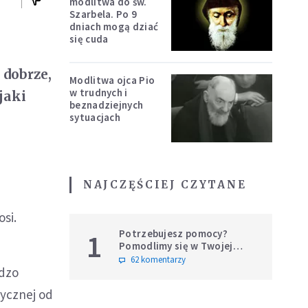
modlitwa do św.
Szarbela. Po 9
dniach mogą dziać
się cuda
 dobrze,
Modlitwa ojca Pio
w trudnych i
jaki
beznadziejnych
sytuacjach
NAJCZĘŚCIEJ CZYTANE
si.
Potrzebujesz pomocy?
1
Pomodlimy się w Twojej
intencji
62 komentarzy
rdzo
tycznej od