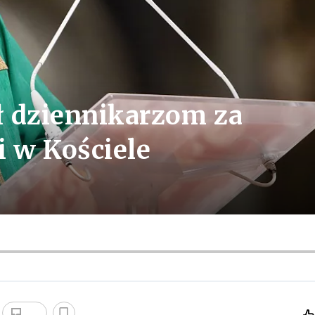
ł dziennikarzom za
i w Kościele