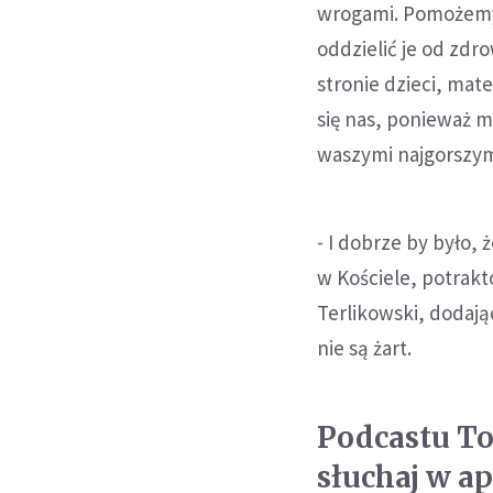
wrogami. Pomożemy 
oddzielić je od zdr
stronie dzieci, mat
się nas, ponieważ 
waszymi najgorszym
- I dobrze by było,
w Kościele, potrak
Terlikowski, dodając
nie są żart.
Podcastu T
słuchaj w ap