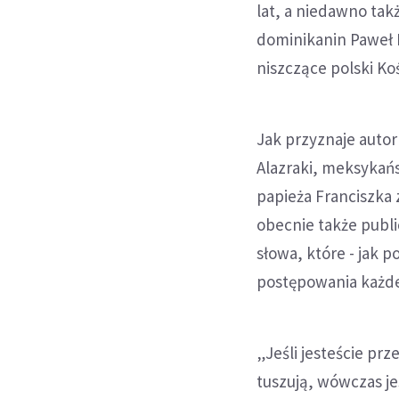
lat, a niedawno tak
dominikanin Paweł 
niszczące polski Koś
Jak przyznaje autor
Alazraki, meksykań
papieża Franciszka 
obecnie także publi
słowa, które - jak 
postępowania każde
„Jeśli jesteście pr
tuszują, wówczas je