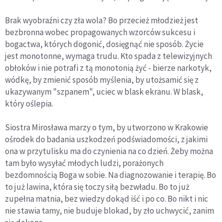
Brak wyobraźni czy zła wola? Bo przecież młodzież jest
bezbronna wobec propagowanych wzorców sukcesu i
bogactwa, których dogonić, dosięgnąć nie sposób. Życie
jest monotonne, wymaga trudu. Kto spada z telewizyjnych
obłoków i nie potrafi z tą monotonią żyć - bierze narkotyk,
wódkę, by zmienić sposób myślenia, by utożsamić się z
ukazywanym "szpanem", uciec w blask ekranu. W blask,
który oślepia.
Siostra Mirosława marzy o tym, by utworzono w Krakowie
ośrodek do badania uszkodzeń podświadomości, z jakimi
ona w przytulisku ma do czynienia na co dzień. Żeby można
tam było wysyłać młodych ludzi, porażonych
bezdomnością Boga w sobie. Na diagnozowanie i terapię. Bo
to już lawina, która się toczy siłą bezwładu. Bo to już
zupełna matnia, bez wiedzy dokąd iść i po co. Bo nikt i nic
nie stawia tamy, nie buduje blokad, by zło uchwycić, zanim