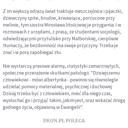
Z im większą odrazą świat traktuje nieszczęśnice i pijaczki,
dziewczyny spite, brudne, krwawiące, porzucone przy
melinie, tym siostra Mirosława litościwiej je przygarnia. I w
rozmowach z urzędami, z prasą, ze studentami socjologii,
odwiedzającymi przytulisko przy Malborskiej, cierpliwie
tłumaczy, że bezdomność ma swoje przyczyny. Trzeba je
znać i w porę zapobiegać złu.
Nie wystarczą prasowe alarmy, statystyki zamarzniętych,
społeczne przerażenie skutkami patologii. "Dzisiejszemu
człowiekowi - mówi albertynka - powinno się równolegle
udzielać pomocy materialnej, psychicznej i duchowej.
Dzisiaj trzeba być z człowiekiem, mieć dla niego czas,
wysłuchać go i przyjąć takim, jakim jest, oraz wskazać drogę
godnego życia, objawioną w Ewangelii".
DEON.PL POLECA