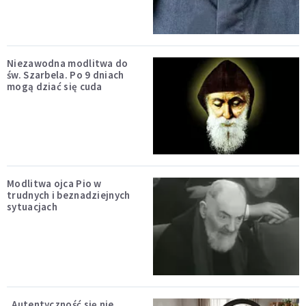
Niezawodna modlitwa do
św. Szarbela. Po 9 dniach
mogą dziać się cuda
Modlitwa ojca Pio w
trudnych i beznadziejnych
sytuacjach
„Autentyczność się nie