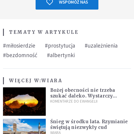
WSPOMÓŻ NAS
TEMATY W ARTYKULE
#miłosierdzie
#prostytucja
#uzależnienia
#bezdomność
#albertynki
WIĘCEJ W:
WIARA
Bożej obecności nie trzeba
szukać daleko. Wystarczy
nauczyć się słuchać
KOMENTARZE DO EWANGELII
Śnieg w środku lata. Rzymianie
świętują niezwykły cud
WIARA