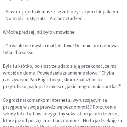
- Siostro, ja jednak muszę się zobaczyć z tym chłopakiem.
- No to idź - usłyszała. - Ale bez złudzeń...
Wróciła prędzej, niż było umówione.
- On wcale nie myśli o małżeństwie! On mnie potrzebował
tylko dla seksu.
Była tu krótko, bo siostrze udało się ją przekonać, że ma
wrócić do domu. Powiedziała znamienne słowa: "Chyba
rzeczywiście Pan Bóg istnieje, skoro znalazł mi to
przytulisko, najlepsze miejsce, jakie mogło mnie spotkać".
Co grozi narkomankom Internetu, wyruszającym za
przygodą w swoją prawdziwą bezdomność? Porzucenie
szkoły lub studiów, przygodny seks, aborcja lub dziecko,
które już od poczęcia jest bezdomne? "No to ja dziękuję za