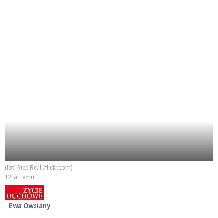
(fot. Rice Reul./flickr.com)
12 lat temu
Ewa Owsiany