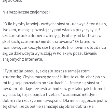
się dokona.
Niebezpieczne znajomości
"O ile byłoby łatwiej - wzdycha siostra - uchwycić ten dzień,
tydzień, miesiąc pozostający pod władzą przyczyny, niż
szukać ratunku dopiero wtedy, gdy ofiary od lat tkwią w
skutkach, czasem już nie do uratowania". Ostatnio, w
rozmowie, zaskoczyło siostrę absolutne novum: oto zdarza
się, że dziewczęta wyruszają w Polskę w poszukiwaniu
znajomych z Internetu.
"Tyle już lat pracuję, a ciągle jeszcze sama jestem
studentką. Chyba muszę poznać bliżej to cudo, choć po co
mi to, już je poznałam po skutkach!" - śmieje się siostra. "I
uważam - dodaje - że jeśli wchodzą w grę takie jak Internet
wynalazki, to jak bardzo trzeba uświadamiać młodym
dobre i złe rzeczy z nimi związane. Dla mnie najgorsze jest w
tej chwili, że zupełnie zamazuje się obraz dobra i zła.