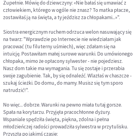
Zupełnie. Mówię do dziewczyny: «Nie bałaś się umawiać z
człowiekiem, którego w ogóle nie znasz? To matka płacze,
zostawiłaś ją na święta, a ty jeździsz za chłopakami...»".
Siostra energicznym ruchem odrzuca welon nasuwający się
na twarz: "Wprawdzie po Internecie nie wiedziałam jak
pracować (tu filuterny uśmiech), więc zdałam się na
intuicję. Postawiłam małej surowe warunki. Do umówionego
chłopaka, mimo że opłacony sylwester - nie pojedziesz.
Nasz dom takie ma wymagania. Tu się zostaje i przerabia
swoje zagubienie. Tak, by się odnaleźć. Wlazłaś w chaszcze -
szukaj ścieżki. Do domu, do mamy. Musisz się tym sporo
natrudzić!".
No więc... dobrze. Warunki na pewno miała tutaj gorsze.
Spała na korytarzu. Przyjęła pracochłonne dyżury.
Wspaniale spędziła święta, piękna, zdolna i pełna
młodzieńczej radości prowadziła sylwestra w przytulisku.
Przyszła po jakimś czasie: