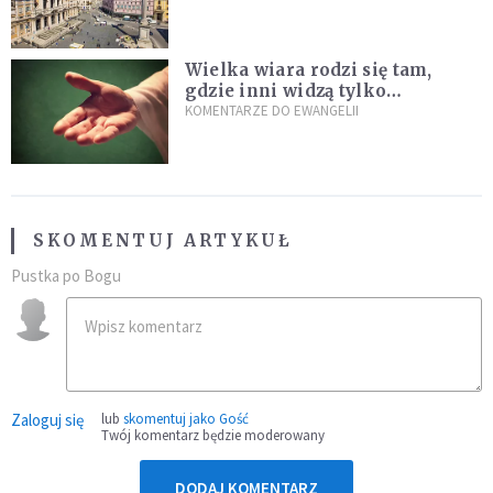
Wielka wiara rodzi się tam,
gdzie inni widzą tylko
przeszkody
KOMENTARZE DO EWANGELII
SKOMENTUJ ARTYKUŁ
Pustka po Bogu
Zaloguj się
lub
skomentuj jako Gość
Twój komentarz będzie moderowany
DODAJ KOMENTARZ