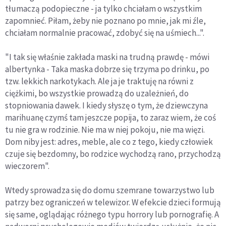
tłumaczą podopieczne - ja tylko chciałam o wszystkim
zapomnieć. Piłam, żeby nie poznano po mnie, jak mi źle,
chciałam normalnie pracować, zdobyć się na uśmiech...".
"I tak się właśnie zakłada maski na trudną prawdę - mówi
albertynka - Taka maska dobrze się trzyma po drinku, po
tzw. lekkich narkotykach. Ale ja je traktuję na równi z
ciężkimi, bo wszystkie prowadzą do uzależnień, do
stopniowania dawek. I kiedy słyszę o tym, że dziewczyna
marihuanę czymś tam jeszcze popija, to zaraz wiem, że coś
tu nie gra w rodzinie. Nie ma w niej pokoju, nie ma więzi.
Dom niby jest: adres, meble, ale co z tego, kiedy człowiek
czuje się bezdomny, bo rodzice wychodzą rano, przychodzą
wieczorem".
Wtedy sprowadza się do domu szemrane towarzystwo lub
patrzy bez ograniczeń w telewizor. W efekcie dzieci formują
się same, oglądając różnego typu horrory lub pornografię. A