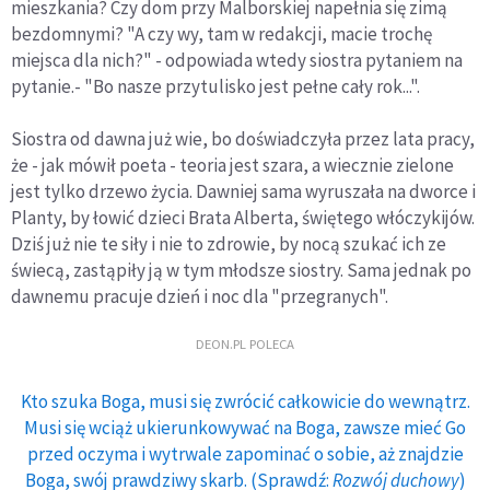
mieszkania? Czy dom przy Malborskiej napełnia się zimą
bezdomnymi? "A czy wy, tam w redakcji, macie trochę
miejsca dla nich?" - odpowiada wtedy siostra pytaniem na
pytanie.- "Bo nasze przytulisko jest pełne cały rok...".
Siostra od dawna już wie, bo doświadczyła przez lata pracy,
że - jak mówił poeta - teoria jest szara, a wiecznie zielone
jest tylko drzewo życia. Dawniej sama wyruszała na dworce i
Planty, by łowić dzieci Brata Alberta, świętego włóczykijów.
Dziś już nie te siły i nie to zdrowie, by nocą szukać ich ze
świecą, zastąpiły ją w tym młodsze siostry. Sama jednak po
dawnemu pracuje dzień i noc dla "przegranych".
DEON.PL POLECA
Kto szuka Boga, musi się zwrócić całkowicie do wewnątrz.
Musi się wciąż ukierunkowywać na Boga, zawsze mieć Go
przed oczyma i wytrwale zapominać o sobie, aż znajdzie
Boga, swój prawdziwy skarb. (Sprawdź:
Rozwój duchowy
)