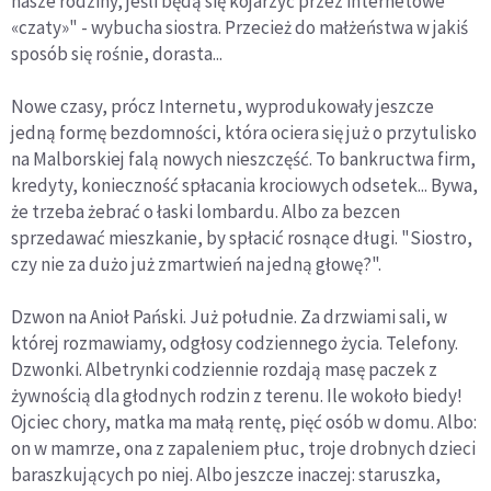
nasze rodziny, jeśli będą się kojarzyć przez internetowe
«czaty»" - wybucha siostra. Przecież do małżeństwa w jakiś
sposób się rośnie, dorasta...
Nowe czasy, prócz Internetu, wyprodukowały jeszcze
jedną formę bezdomności, która ociera się już o przytulisko
na Malborskiej falą nowych nieszczęść. To bankructwa firm,
kredyty, konieczność spłacania krociowych odsetek... Bywa,
że trzeba żebrać o łaski lombardu. Albo za bezcen
sprzedawać mieszkanie, by spłacić rosnące długi. "Siostro,
czy nie za dużo już zmartwień na jedną głowę?".
Dzwon na Anioł Pański. Już południe. Za drzwiami sali, w
której rozmawiamy, odgłosy codziennego życia. Telefony.
Dzwonki. Albetrynki codziennie rozdają masę paczek z
żywnością dla głodnych rodzin z terenu. Ile wokoło biedy!
Ojciec chory, matka ma małą rentę, pięć osób w domu. Albo:
on w mamrze, ona z zapaleniem płuc, troje drobnych dzieci
baraszkujących po niej. Albo jeszcze inaczej: staruszka,