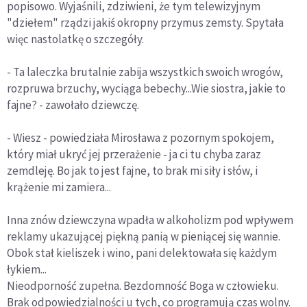
popisowo. Wyjaśnili, zdziwieni, że tym telewizyjnym
"dziełem" rządzi jakiś okropny przymus zemsty. Spytała
więc nastolatkę o szczegóły.
- Ta laleczka brutalnie zabija wszystkich swoich wrogów,
rozpruwa brzuchy, wyciąga bebechy...Wie siostra, jakie to
fajne? - zawołało dziewczę.
- Wiesz - powiedziała Mirosława z pozornym spokojem,
który miał ukryć jej przerażenie - ja ci tu chyba zaraz
zemdleję. Bo jak to jest fajne, to brak mi siły i słów, i
krążenie mi zamiera...
Inna znów dziewczyna wpadła w alkoholizm pod wpływem
reklamy ukazującej piękną panią w pieniącej się wannie.
Obok stał kieliszek i wino, pani delektowała się każdym
łykiem...
Nieodporność zupełna. Bezdomność Boga w człowieku.
Brak odpowiedzialności u tych, co programują czas wolny.