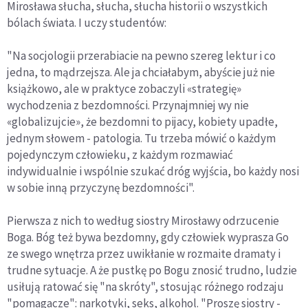
Mirosława słucha, słucha, słucha historii o wszystkich
bólach świata. I uczy studentów:
"Na socjologii przerabiacie na pewno szereg lektur i co
jedna, to mądrzejsza. Ale ja chciałabym, abyście już nie
książkowo, ale w praktyce zobaczyli «strategię»
wychodzenia z bezdomności. Przynajmniej wy nie
«globalizujcie», że bezdomni to pijacy, kobiety upadłe,
jednym słowem - patologia. Tu trzeba mówić o każdym
pojedynczym człowieku, z każdym rozmawiać
indywidualnie i wspólnie szukać dróg wyjścia, bo każdy nosi
w sobie inną przyczynę bezdomności".
Pierwsza z nich to według siostry Mirosławy odrzucenie
Boga. Bóg też bywa bezdomny, gdy człowiek wyprasza Go
ze swego wnętrza przez uwikłanie w rozmaite dramaty i
trudne sytuacje. A że pustkę po Bogu znosić trudno, ludzie
usiłują ratować się "na skróty", stosując różnego rodzaju
"pomagacze": narkotyki, seks, alkohol. "Proszę siostry -