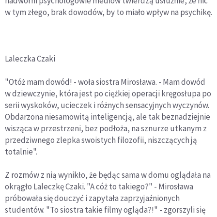
nadworni psychologowie mediów twierdzą usłużnie, że nic
w tym złego, brak dowodów, by to miało wpływ na psychikę.
Laleczka Czaki
"Otóż mam dowód! - woła siostra Mirosława. - Mam dowód
w dziewczynie, która jest po ciężkiej operacji kręgosłupa po
serii wyskoków, ucieczek i różnych sensacyjnych wyczynów.
Obdarzona niesamowitą inteligencją, ale tak beznadziejnie
wisząca w przestrzeni, bez podłoża, na sznurze utkanym z
przedziwnego zlepka swoistych filozofii, niszczących ją
totalnie".
Z rozmów z nią wynikło, że będąc sama w domu oglądała na
okrągło Laleczkę Czaki. "A cóż to takiego?" - Mirosława
próbowała się douczyć i zapytała zaprzyjaźnionych
studentów. "To siostra takie filmy ogląda?!" - zgorszyli się