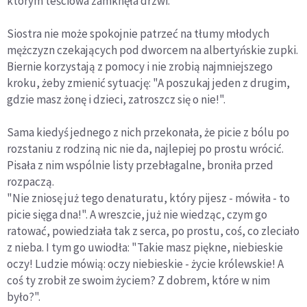
którym teściowa zamknęła drzwi.
Siostra nie może spokojnie patrzeć na tłumy młodych
mężczyzn czekających pod dworcem na albertyńskie zupki.
Biernie korzystają z pomocy i nie zrobią najmniejszego
kroku, żeby zmienić sytuację: "A poszukaj jeden z drugim,
gdzie masz żonę i dzieci, zatroszcz się o nie!".
Sama kiedyś jednego z nich przekonała, że picie z bólu po
rozstaniu z rodziną nic nie da, najlepiej po prostu wrócić.
Pisała z nim wspólnie listy przebłagalne, broniła przed
rozpaczą.
"Nie zniosę już tego denaturatu, który pijesz - mówiła - to
picie sięga dna!". A wreszcie, już nie wiedząc, czym go
ratować, powiedziała tak z serca, po prostu, coś, co zleciało
z nieba. I tym go uwiodła: "Takie masz piękne, niebieskie
oczy! Ludzie mówią: oczy niebieskie - życie królewskie! A
coś ty zrobił ze swoim życiem? Z dobrem, które w nim
było?".