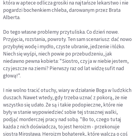
która w aptece odlicza grosiki na najtańsze lekarstwo i nie
pogardzi bochenkiem chleba, darowanym przez Brata
Alberta.
Do tego własne problemy przytuliska. Co dzień nowe.
Przyjęcia, rozstania, powroty. Ten sam scenariusz: dać nowo
przybyłej wodę i mydło, czyste ubranie, jedzenie i łóżko.
Niech się wyśpi, niech powie po przebudzeniu, jak
niedawno pewna kobieta: "Siostro, czy ja w niebie jestem,
czy jeszcze na ziemi? Pierwszy raz od lat widzę sufit nad
głową!".
I nie wolno tracić otuchy, wiary w działanie Boga w ludzkich
duszach. Nawet wtedy, gdy trzeba uznać z pokorą, że nie
wszystko się udało. Że są i takie podopieczne, które nie
były w stanie wypowiedzieć sobie tej strasznej walki,
podjąć morderczej pracy nad sobą. "Bo to, czego tutaj
każda z nich doświadcza, to jest heroizm - przekonuje
siostra Mirosława. Heroizm bohaterek, które walczą o coś