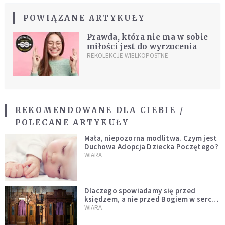
POWIĄZANE ARTYKUŁY
Prawda, która nie ma w sobie
miłości jest do wyrzucenia
REKOLEKCJE WIELKOPOSTNE
REKOMENDOWANE DLA CIEBIE /
POLECANE ARTYKUŁY
Mała, niepozorna modlitwa. Czym jest
Duchowa Adopcja Dziecka Poczętego?
WIARA
Dlaczego spowiadamy się przed
księdzem, a nie przed Bogiem w sercu?
Dariusz Piórkowski SJ odpowiada
WIARA