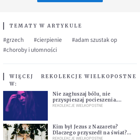
TEMATY W ARTYKULE
#grzech
#cierpienie
#adam szustak op
#choroby i ułomności
WIĘCEJ
REKOLEKCJE WIELKOPOSTNE
W:
Nie zagłuszaj bólu, nie
przyspieszaj pocieszenia.
Przyjmij ciszę zamiast rzucać się
REKOLEKCJE WIELKOPOSTNE
w działanie [Siedem Boleści]
Kim był Jezus z Nazaretu?
Dlaczego przyszedł na świat?
I dlaczego umarł?
REKOLEKCJE WIELKOPOSTNE