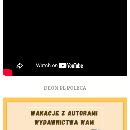
DEON.PL POLECA