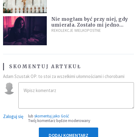
Nie mogłam być przy niej, gdy
umierała. Zostało mi jedno
wspomnienie [Siedem Boleści]
REKOLEKCJE WIELKOPOSTNE
SKOMENTUJ ARTYKUŁ
Adam Szustak OP: to stoi za wszelkimi ułomnościami i chorobami
Zaloguj się
lub
skomentuj jako Gość
Twój komentarz będzie moderowany
DODAJ KOMENTARZ