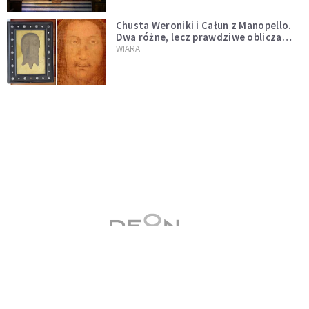
Chusta Weroniki i Całun z Manopello.
Dwa różne, lecz prawdziwe oblicza
Chrystusa
WIARA