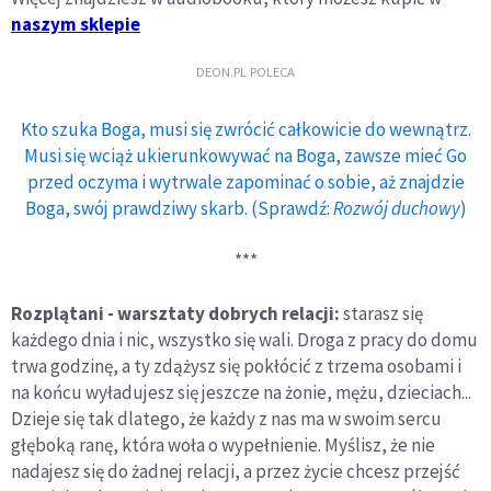
naszym sklepie
DEON.PL POLECA
Kto szuka Boga, musi się zwrócić całkowicie do wewnątrz.
Musi się wciąż ukierunkowywać na Boga, zawsze mieć Go
przed oczyma i wytrwale zapominać o sobie, aż znajdzie
Boga, swój prawdziwy skarb. (Sprawdź:
Rozwój duchowy
)
***
Rozplątani - warsztaty dobrych relacji:
starasz się
każdego dnia i nic, wszystko się wali. Droga z pracy do domu
trwa godzinę, a ty zdążysz się pokłócić z trzema osobami i
na końcu wyładujesz się jeszcze na żonie, mężu, dzieciach...
Dzieje się tak dlatego, że każdy z nas ma w swoim sercu
głęboką ranę, która woła o wypełnienie. Myślisz, że nie
nadajesz się do żadnej relacji, a przez życie chcesz przejść