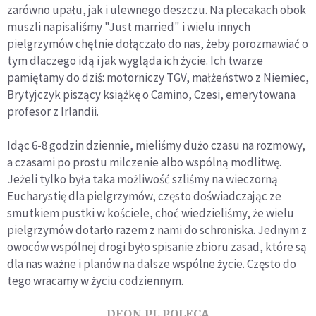
zarówno upału, jak i ulewnego deszczu. Na plecakach obok
muszli napisaliśmy "Just married" i wielu innych
pielgrzymów chętnie dołączało do nas, żeby porozmawiać o
tym dlaczego idą i jak wygląda ich życie. Ich twarze
pamiętamy do dziś: motorniczy TGV, małżeństwo z Niemiec,
Brytyjczyk piszący książkę o Camino, Czesi, emerytowana
profesor z Irlandii.
Idąc 6-8 godzin dziennie, mieliśmy dużo czasu na rozmowy,
a czasami po prostu milczenie albo wspólną modlitwę.
Jeżeli tylko była taka możliwość szliśmy na wieczorną
Eucharystię dla pielgrzymów, często doświadczając ze
smutkiem pustki w kościele, choć wiedzieliśmy, że wielu
pielgrzymów dotarło razem z nami do schroniska. Jednym z
owoców wspólnej drogi było spisanie zbioru zasad, które są
dla nas ważne i planów na dalsze wspólne życie. Często do
tego wracamy w życiu codziennym.
DEON.PL POLECA