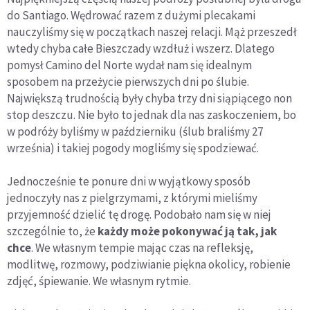
do Santiago. Wędrować razem z dużymi plecakami
nauczyliśmy się w początkach naszej relacji. Mąż przeszedł
wtedy chyba całe Bieszczady wzdłuż i wszerz. Dlatego
pomysł Camino del Norte wydał nam się idealnym
sposobem na przeżycie pierwszych dni po ślubie.
Największą trudnością były chyba trzy dni siąpiącego non
stop deszczu. Nie było to jednak dla nas zaskoczeniem, bo
w podróży byliśmy w październiku (ślub braliśmy 27
września) i takiej pogody mogliśmy się spodziewać.
Jednocześnie te ponure dni w wyjątkowy sposób
jednoczyły nas z pielgrzymami, z którymi mieliśmy
przyjemność dzielić tę drogę. Podobało nam się w niej
szczególnie to, że
każdy może pokonywać ją tak, jak
chce
. We własnym tempie mając czas na refleksję,
modlitwę, rozmowy, podziwianie piękna okolicy, robienie
zdjęć, śpiewanie. We własnym rytmie.