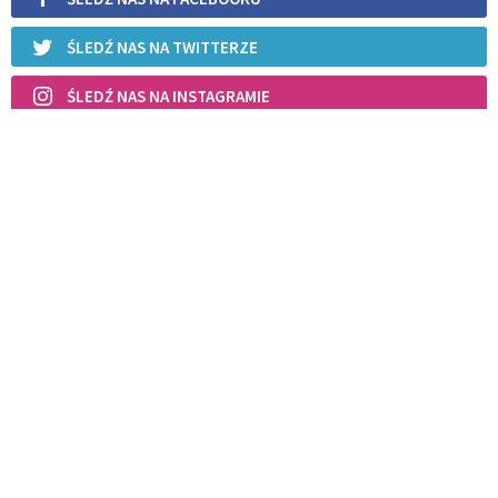
ŚLEDŹ NAS NA TWITTERZE
ŚLEDŹ NAS NA INSTAGRAMIE
POWIĄZANE ARTYKUŁY
Przeżyli razem 75 lat. Każdej
niedzieli byli w kościele
ŚLUB
REKOMENDOWANE DLA CIEBIE /
POLECANE ARTYKUŁY
Modlitwa do św. Józefa o dobrego
męża i dobrą żonę
ŚLUB