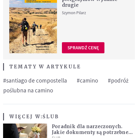
drugie
Szymon Pilarz
SPRAWDŹ CENĘ
TEMATY W ARTYKULE
#santiago de compostella
#camino
#podróż
poślubna na camino
WIĘCEJ W:
ŚLUB
Poradnik dla narzeczonych.
Jakie dokumenty są potrzebne
ŚLUB