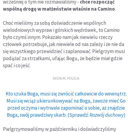
wcześniej o tym nie rozmawialiśmy -
chce rozpocząć
wspólną drogę w małżeństwie właśnie na Camino
.
Choć mieliśmy za sobą doświadczenie wspólnych
wielodniowych wypraw i górskich wędrówek, to Camino
było czymś innym. Pokazało nam jak niewielu rzeczy
człowiek potrzebuje, jak niewiele od nas zależy i że nie da
się wszystkiego przewidzieć i zaplanować. Pielgrzym musi
podążać za strzałkami, ufając Bogu, że będzie miał gdzie
spać i co jeść.
DEON.PL POLECA
Kto szuka Boga, musi się zwrócić całkowicie do wewnątrz.
Musi się wciąż ukierunkowywać na Boga, zawsze mieć Go
przed oczyma i wytrwale zapominać o sobie, aż znajdzie
Boga, swój prawdziwy skarb. (Sprawdź:
Rozwój duchowy
)
Pielgrzymowaliśmy w październiku i doświadczyliśmy