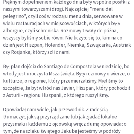
Pięknym dopełnieniem każdego dnia były wspólne posiłki z
naszymi towarzyszami drogi. Najczęściej "menu del
pelegrino", czyli coś w rodzaju menu dnia, serwowane w
wielu restauracjach w miejscowościach, w których były
albergue, czyli schroniska. Rozmowy trwały do późna,
wszyscy byliśmy sobie równi. Nie liczyło się to, kim na co
dzień jest Hiszpan, Holender, Niemka, Szwajcarka, Austriak
czy Rosjanka, którzy szli z nami.
Był plan dojścia do Santiago de Compostela w niedzielę, bo
wtedy jest uroczysta Msza święta. Były rozmowy o wierze, o
kulturze, o regionie, który przemierzaliśmy. Mieliśmy to
szczęście, że był wśród nas Javier, Hiszpan, który pochodził
z Asturii - regionu Hiszpanii, z którego ruszyliśmy.
Opowiadał nam wiele, jak przewodnik. Z radością
tłumaczył, jak są przyrządzane lub jak zjadać lokalne
przysmaki i każdemu z ojcowską wręcz dumą opowiadał o
tym, że na szlaku świętego Jakuba jesteśmy w podróży