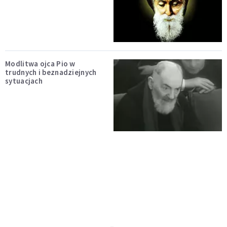
Modlitwa ojca Pio w
trudnych i beznadziejnych
sytuacjach