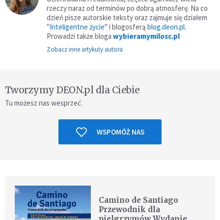
rzeczy naraz od terminów po dobrą atmosferę. Na co
dzień pisze autorskie teksty oraz zajmuje się działem
"
Inteligentne życie
" i blogosferą
blog.deon.pl
.
Prowadzi także bloga
wybieramymilosc.pl
Zobacz inne artykuły autora
Tworzymy DEON.pl dla Ciebie
Tu możesz nas wesprzeć.
WSPOMÓŻ NAS
Camino de Santiago
Przewodnik dla
pielgrzymów Wydanie