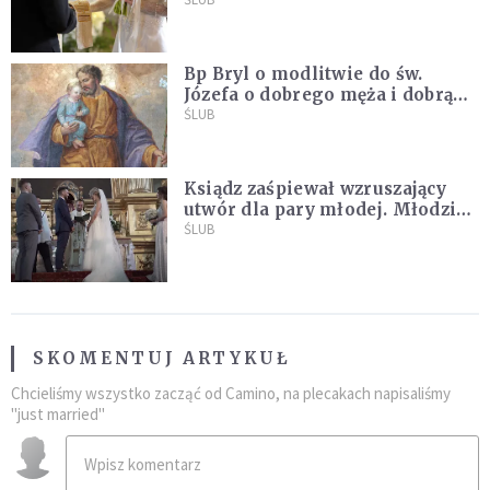
do ślubu konkordatowego?
Bp Bryl o modlitwie do św.
Józefa o dobrego męża i dobrą
żonę: Nie bójmy się wołać do
ŚLUB
Boga tak, jak potrafimy
Ksiądz zaśpiewał wzruszający
utwór dla pary młodej. Młodzi
nie kryli wzruszenia [MUZYKA]
ŚLUB
SKOMENTUJ ARTYKUŁ
Chcieliśmy wszystko zacząć od Camino, na plecakach napisaliśmy
"just married"