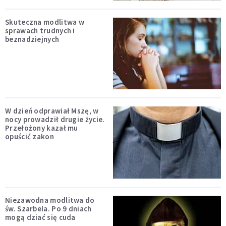
Skuteczna modlitwa w
sprawach trudnych i
beznadziejnych
W dzień odprawiał Mszę, w
nocy prowadził drugie życie.
Przełożony kazał mu
opuścić zakon
Niezawodna modlitwa do
św. Szarbela. Po 9 dniach
mogą dziać się cuda