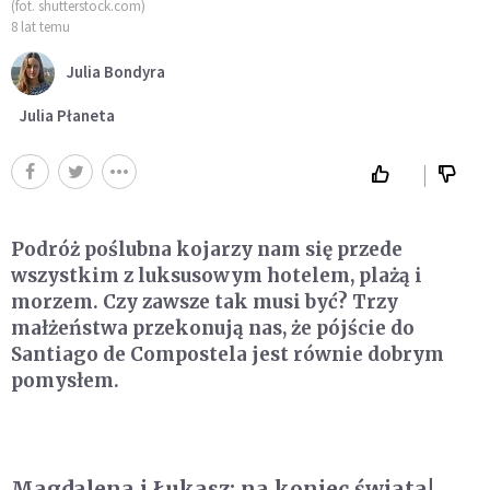
(fot. shutterstock.com)
8 lat temu
Julia Bondyra
Julia Płaneta
Podróż poślubna kojarzy nam się przede
wszystkim z luksusowym hotelem, plażą i
morzem. Czy zawsze tak musi być? Trzy
małżeństwa przekonują nas, że pójście do
Santiago de Compostela jest równie dobrym
pomysłem.
Magdalena i Łukasz: na koniec świata!