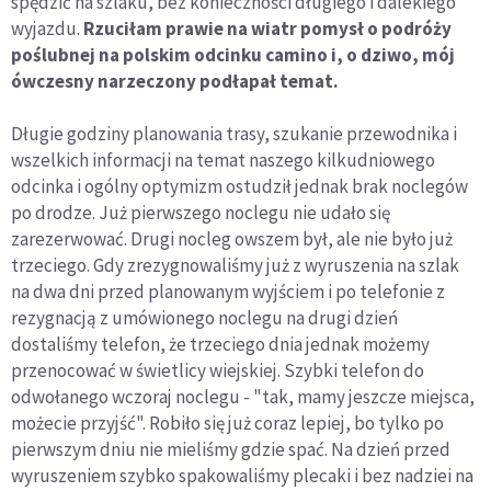
spędzić na szlaku, bez konieczności długiego i dalekiego
wyjazdu.
Rzuciłam prawie na wiatr pomysł o podróży
poślubnej na polskim odcinku camino i, o dziwo, mój
ówczesny narzeczony podłapał temat.
Długie godziny planowania trasy, szukanie przewodnika i
wszelkich informacji na temat naszego kilkudniowego
odcinka i ogólny optymizm ostudził jednak brak noclegów
po drodze. Już pierwszego noclegu nie udało się
zarezerwować. Drugi nocleg owszem był, ale nie było już
trzeciego. Gdy zrezygnowaliśmy już z wyruszenia na szlak
na dwa dni przed planowanym wyjściem i po telefonie z
rezygnacją z umówionego noclegu na drugi dzień
dostaliśmy telefon, że trzeciego dnia jednak możemy
przenocować w świetlicy wiejskiej. Szybki telefon do
odwołanego wczoraj noclegu - "tak, mamy jeszcze miejsca,
możecie przyjść". Robiło się już coraz lepiej, bo tylko po
pierwszym dniu nie mieliśmy gdzie spać. Na dzień przed
wyruszeniem szybko spakowaliśmy plecaki i bez nadziei na