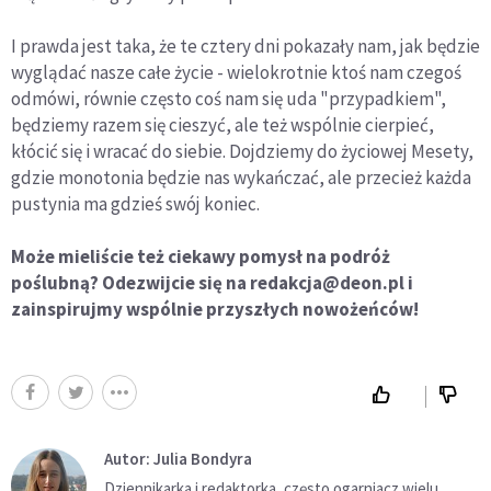
I prawda jest taka, że te cztery dni pokazały nam, jak będzie
wyglądać nasze całe życie - wielokrotnie ktoś nam czegoś
odmówi, równie często coś nam się uda "przypadkiem",
będziemy razem się cieszyć, ale też wspólnie cierpieć,
kłócić się i wracać do siebie. Dojdziemy do życiowej Mesety,
gdzie monotonia będzie nas wykańczać, ale przecież każda
pustynia ma gdzieś swój koniec.
Może mieliście też ciekawy pomysł na podróż
poślubną? Odezwijcie się na redakcja@deon.pl i
zainspirujmy wspólnie przyszłych nowożeńców!
Autor: Julia Bondyra
Dziennikarka i redaktorka, często ogarniacz wielu