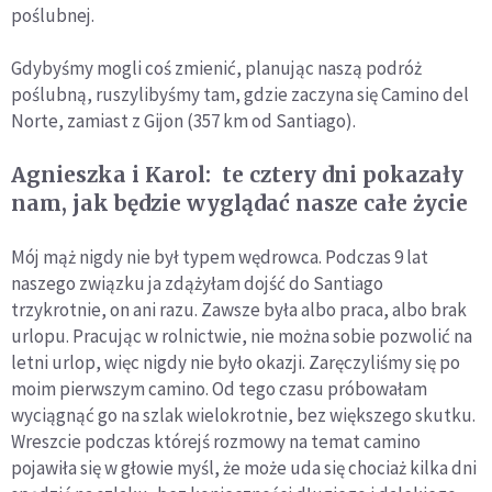
poślubnej.
Gdybyśmy mogli coś zmienić, planując naszą podróż
poślubną, ruszylibyśmy tam, gdzie zaczyna się Camino del
Norte, zamiast z Gijon (357 km od Santiago).
Agnieszka i Karol: te cztery dni pokazały
nam, jak będzie wyglądać nasze całe życie
Mój mąż nigdy nie był typem wędrowca. Podczas 9 lat
naszego związku ja zdążyłam dojść do Santiago
trzykrotnie, on ani razu. Zawsze była albo praca, albo brak
urlopu. Pracując w rolnictwie, nie można sobie pozwolić na
letni urlop, więc nigdy nie było okazji. Zaręczyliśmy się po
moim pierwszym camino. Od tego czasu próbowałam
wyciągnąć go na szlak wielokrotnie, bez większego skutku.
Wreszcie podczas którejś rozmowy na temat camino
pojawiła się w głowie myśl, że może uda się chociaż kilka dni