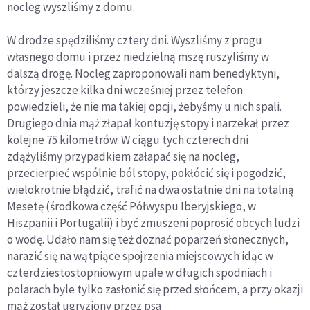
nocleg wyszliśmy z domu.
W drodze spędziliśmy cztery dni. Wyszliśmy z progu
własnego domu i przez niedzielną mszę ruszyliśmy w
dalszą drogę. Nocleg zaproponowali nam benedyktyni,
którzy jeszcze kilka dni wcześniej przez telefon
powiedzieli, że nie ma takiej opcji, żebyśmy u nich spali.
Drugiego dnia mąż złapał kontuzję stopy i narzekał przez
kolejne 75 kilometrów. W ciągu tych czterech dni
zdążyliśmy przypadkiem załapać się na nocleg,
przecierpieć wspólnie ból stopy, pokłócić się i pogodzić,
wielokrotnie błądzić, trafić na dwa ostatnie dni na totalną
Mesetę (środkowa część Półwyspu Iberyjskiego, w
Hiszpanii i Portugalii) i być zmuszeni poprosić obcych ludzi
o wodę. Udało nam się też doznać poparzeń słonecznych,
narazić się na wątpiące spojrzenia miejscowych idąc w
czterdziestostopniowym upale w długich spodniach i
polarach byle tylko zasłonić się przed słońcem, a przy okazji
mąż został ugryziony przez psa