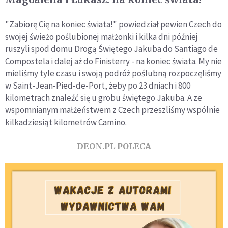
"Zabiorę Cię na koniec świata!" powiedział pewien Czech do
swojej świeżo poślubionej małżonki i kilka dni później
ruszyli spod domu Drogą Świętego Jakuba do Santiago de
Compostela i dalej aż do Finisterry - na koniec świata. My nie
mieliśmy tyle czasu i swoją podróż poślubną rozpoczęliśmy
w Saint-Jean-Pied-de-Port, żeby po 23 dniach i 800
kilometrach znaleźć się u grobu świętego Jakuba. A ze
wspomnianym małżeństwem z Czech przeszliśmy wspólnie
kilkadziesiąt kilometrów Camino.
DEON.PL POLECA