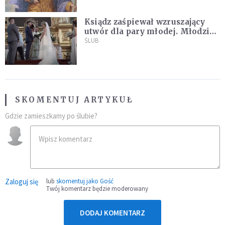
Ksiądz zaśpiewał wzruszający
utwór dla pary młodej. Młodzi
nie kryli wzruszenia [MUZYKA]
ŚLUB
SKOMENTUJ ARTYKUŁ
Gdzie zamieszkamy po ślubie?
Zaloguj się
lub
skomentuj jako Gość
Twój komentarz będzie moderowany
DODAJ KOMENTARZ