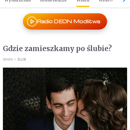
Radio DEON Modlitwa
Gdzie zamieszkamy po ślubie?
WIARA
ŚLUB