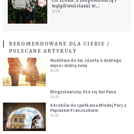
Co zrobić z niepewnością i
wątpliwościami w
narzeczeństwie?
ŚLUB
REKOMENDOWANE DLA CIEBIE /
POLECANE ARTYKUŁY
Modlitwa do św. Józefa o dobrego
męża i dobrą żonę
ŚLUB
Błogosławiony, kto się boi Pana
ŚLUB
6 kroków do spotkania Młodej Pary z
Papieżem Franciszkiem
ŚLUB