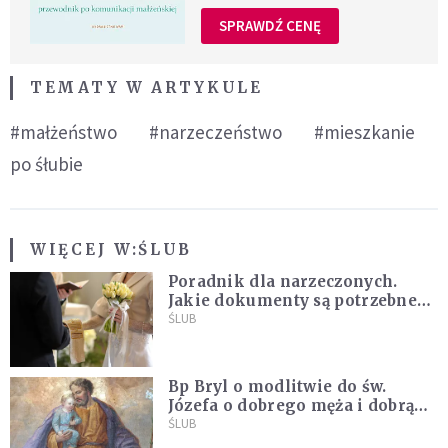
SPRAWDŹ CENĘ
TEMATY W ARTYKULE
#małżeństwo
#narzeczeństwo
#mieszkanie
po śłubie
WIĘCEJ W:
ŚLUB
Poradnik dla narzeczonych.
Jakie dokumenty są potrzebne
do ślubu konkordatowego?
ŚLUB
Bp Bryl o modlitwie do św.
Józefa o dobrego męża i dobrą
żonę: Nie bójmy się wołać do
ŚLUB
Boga tak, jak potrafimy