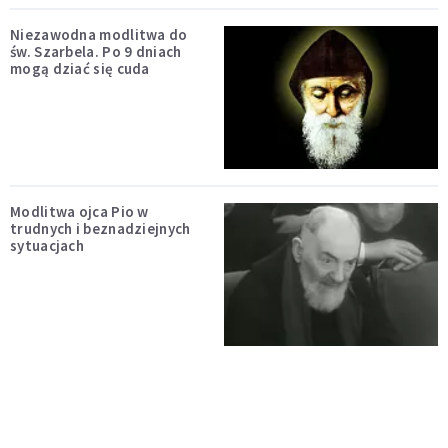
Niezawodna modlitwa do
św. Szarbela. Po 9 dniach
mogą dziać się cuda
Modlitwa ojca Pio w
trudnych i beznadziejnych
sytuacjach