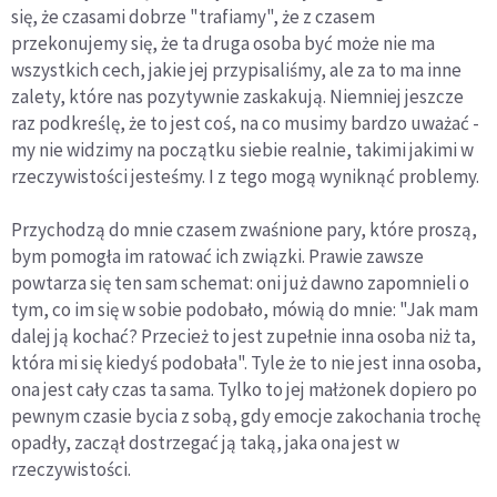
się, że czasami dobrze "trafiamy", że z czasem
przekonujemy się, że ta druga osoba być może nie ma
wszystkich cech, jakie jej przypisaliśmy, ale za to ma inne
zalety, które nas pozytywnie zaskakują. Niemniej jeszcze
raz podkreślę, że to jest coś, na co musimy bardzo uważać -
my nie widzimy na początku siebie realnie, takimi jakimi w
rzeczywistości jesteśmy. I z tego mogą wyniknąć problemy.
Przychodzą do mnie czasem zwaśnione pary, które proszą,
bym pomogła im ratować ich związki. Prawie zawsze
powtarza się ten sam schemat: oni już dawno zapomnieli o
tym, co im się w sobie podobało, mówią do mnie: "Jak mam
dalej ją kochać? Przecież to jest zupełnie inna osoba niż ta,
która mi się kiedyś podobała". Tyle że to nie jest inna osoba,
ona jest cały czas ta sama. Tylko to jej małżonek dopiero po
pewnym czasie bycia z sobą, gdy emocje zakochania trochę
opadły, zaczął dostrzegać ją taką, jaka ona jest w
rzeczywistości.