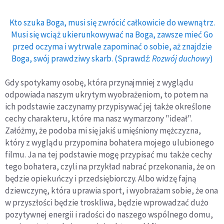
Kto szuka Boga, musi się zwrócić całkowicie do wewnątrz.
Musi się wciąż ukierunkowywać na Boga, zawsze mieć Go
przed oczyma i wytrwale zapominać o sobie, aż znajdzie
Boga, swój prawdziwy skarb. (Sprawdź:
Rozwój duchowy
)
Gdy spotykamy osobę, która przynajmniej z wyglądu
odpowiada naszym ukrytym wyobrażeniom, to potem na
ich podstawie zaczynamy przypisywać jej także określone
cechy charakteru, które ma nasz wymarzony "ideał".
Załóżmy, że podoba mi się jakiś umięśniony mężczyzna,
który z wyglądu przypomina bohatera mojego ulubionego
filmu. Ja na tej podstawie mogę przypisać mu także cechy
tego bohatera, czyli na przykład nabrać przekonania, że on
będzie opiekuńczy i przedsiębiorczy. Albo widzę fajną
dziewczynę, która uprawia sport, i wyobrażam sobie, że ona
w przyszłości będzie troskliwa, będzie wprowadzać dużo
pozytywnej energii i radości do naszego wspólnego domu,