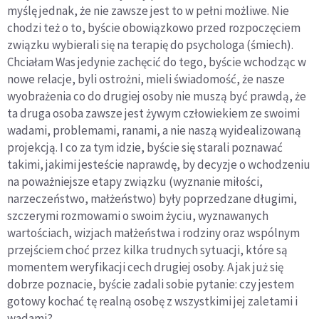
myślę jednak, że nie zawsze jest to w pełni możliwe. Nie
chodzi też o to, byście obowiązkowo przed rozpoczęciem
związku wybierali się na terapię do psychologa (śmiech).
Chciałam Was jedynie zachęcić do tego, byście wchodząc w
nowe relacje, byli ostrożni, mieli świadomość, że nasze
wyobrażenia co do drugiej osoby nie muszą być prawdą, że
ta druga osoba zawsze jest żywym człowiekiem ze swoimi
wadami, problemami, ranami, a nie naszą wyidealizowaną
projekcją. I co za tym idzie, byście się starali poznawać
takimi, jakimi jesteście naprawdę, by decyzje o wchodzeniu
na poważniejsze etapy związku (wyznanie miłości,
narzeczeństwo, małżeństwo) były poprzedzane długimi,
szczerymi rozmowami o swoim życiu, wyznawanych
wartościach, wizjach małżeństwa i rodziny oraz wspólnym
przejściem choć przez kilka trudnych sytuacji, które są
momentem weryfikacji cech drugiej osoby. A jak już się
dobrze poznacie, byście zadali sobie pytanie: czy jestem
gotowy kochać tę realną osobę z wszystkimi jej zaletami i
wadami?