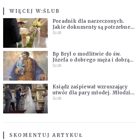
WIĘCEJ W:
ŚLUB
Poradnik dla narzeczonych.
Jakie dokumenty są potrzebne
do ślubu konkordatowego?
ŚLUB
Bp Bryl o modlitwie do św.
Józefa o dobrego męża i dobrą
żonę: Nie bójmy się wołać do
ŚLUB
Boga tak, jak potrafimy
Ksiądz zaśpiewał wzruszający
utwór dla pary młodej. Młodzi
nie kryli wzruszenia [MUZYKA]
ŚLUB
SKOMENTUJ ARTYKUŁ