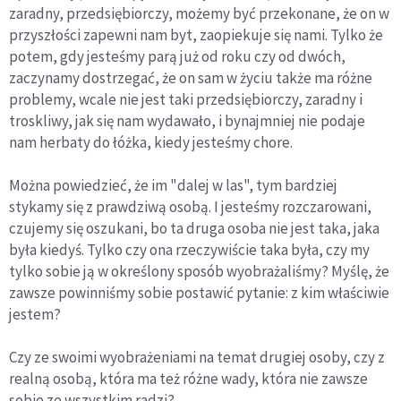
zaradny, przedsiębiorczy, możemy być przekonane, że on w
przyszłości zapewni nam byt, zaopiekuje się nami. Tylko że
potem, gdy jesteśmy parą już od roku czy od dwóch,
zaczynamy dostrzegać, że on sam w życiu także ma różne
problemy, wcale nie jest taki przedsiębiorczy, zaradny i
troskliwy, jak się nam wydawało, i bynajmniej nie podaje
nam herbaty do łóżka, kiedy jesteśmy chore.
Można powiedzieć, że im "dalej w las", tym bardziej
stykamy się z prawdziwą osobą. I jesteśmy rozczarowani,
czujemy się oszukani, bo ta druga osoba nie jest taka, jaka
była kiedyś. Tylko czy ona rzeczywiście taka była, czy my
tylko sobie ją w określony sposób wyobrażaliśmy? Myślę, że
zawsze powinniśmy sobie postawić pytanie: z kim właściwie
jestem?
Czy ze swoimi wyobrażeniami na temat drugiej osoby, czy z
realną osobą, która ma też różne wady, która nie zawsze
sobie ze wszystkim radzi?