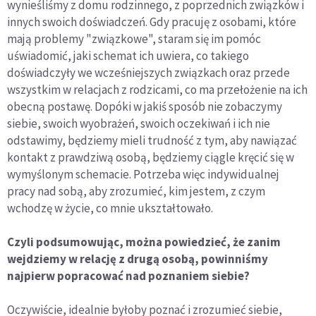
wynieśliśmy z domu rodzinnego, z poprzednich związków i
innych swoich doświadczeń. Gdy pracuję z osobami, które
mają problemy "związkowe", staram się im pomóc
uświadomić, jaki schemat ich uwiera, co takiego
doświadczyły we wcześniejszych związkach oraz przede
wszystkim w relacjach z rodzicami, co ma przełożenie na ich
obecną postawę. Dopóki w jakiś sposób nie zobaczymy
siebie, swoich wyobrażeń, swoich oczekiwań i ich nie
odstawimy, będziemy mieli trudność z tym, aby nawiązać
kontakt z prawdziwą osobą, będziemy ciągle kręcić się w
wymyślonym schemacie. Potrzeba więc indywidualnej
pracy nad sobą, aby zrozumieć, kim jestem, z czym
wchodzę w życie, co mnie ukształtowało.
Czyli podsumowując, można powiedzieć, że zanim
wejdziemy w relację z drugą osobą, powinniśmy
najpierw popracować nad poznaniem siebie?
Oczywiście, idealnie byłoby poznać i zrozumieć siebie,