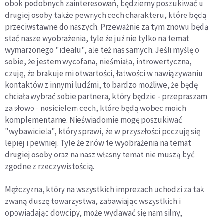
obok podobnych zainteresowań, będziemy poszukiwać u
drugiej osoby także pewnych cech charakteru, które będą
przeciwstawne do naszych. Przeważnie za tym znowu będą
stać nasze wyobrażenia, tyle że już nie tylko na temat
wymarzonego "ideału", ale też nas samych. Jeśli myślę o
sobie, że jestem wycofana, nieśmiała, introwertyczna,
czuję, że brakuje mi otwartości, łatwości w nawiązywaniu
kontaktów z innymi ludźmi, to bardzo możliwe, że będę
chciała wybrać sobie partnera, który będzie - przepraszam
za słowo - nosicielem cech, które będą wobec moich
komplementarne. Nieświadomie mogę poszukiwać
"wybawiciela", który sprawi, że w przyszłości poczuję się
lepiej i pewniej. Tyle że znów te wyobrażenia na temat
drugiej osoby oraz na nasz własny temat nie muszą być
zgodne z rzeczywistością.
Mężczyzna, który na wszystkich imprezach uchodzi za tak
zwaną duszę towarzystwa, zabawiając wszystkich i
opowiadając dowcipy, może wydawać się nam silny,