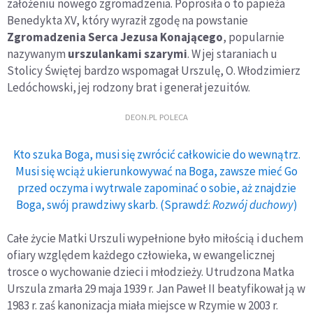
założeniu nowego zgromadzenia. Poprosiła o to papieża
Benedykta XV, który wyraził zgodę na powstanie
Zgromadzenia Serca Jezusa Konającego
, popularnie
nazywanym
urszulankami szarymi
. W jej staraniach u
Stolicy Świętej bardzo wspomagał Urszulę, O. Włodzimierz
Ledóchowski, jej rodzony brat i generał jezuitów.
DEON.PL POLECA
Kto szuka Boga, musi się zwrócić całkowicie do wewnątrz.
Musi się wciąż ukierunkowywać na Boga, zawsze mieć Go
przed oczyma i wytrwale zapominać o sobie, aż znajdzie
Boga, swój prawdziwy skarb. (Sprawdź:
Rozwój duchowy
)
Całe życie Matki Urszuli wypełnione było miłością i duchem
ofiary względem każdego człowieka, w ewangelicznej
trosce o wychowanie dzieci i młodzieży. Utrudzona Matka
Urszula zmarła 29 maja 1939 r. Jan Paweł II beatyfikował ją w
1983 r. zaś kanonizacja miała miejsce w Rzymie w 2003 r.