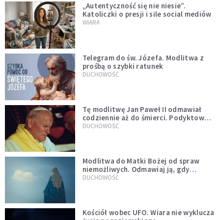
„Autentyczność się nie niesie”.
Katoliczki o presji i sile social mediów
WIARA
Telegram do św. Józefa. Modlitwa z
prośbą o szybki ratunek
DUCHOWOŚĆ
Tę modlitwę Jan Paweł II odmawiał
codziennie aż do śmierci. Podyktował
mu ją ojciec
DUCHOWOŚĆ
Modlitwa do Matki Bożej od spraw
niemożliwych. Odmawiaj ją, gdy
wszystko idzie źle
DUCHOWOŚĆ
Kościół wobec UFO. Wiara nie wyklucza