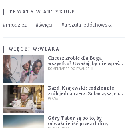
TEMATY W ARTYKULE
#młodzież
#święci
#urszula ledóchowska
WIĘCEJ W:
WIARA
Chcesz zrobić dla Boga
wszystko? Uważaj, by nie wpaść
w groźną pułapkę
KOMENTARZE DO EWANGELII
Kard. Krajewski: codziennie
zrób jedną rzecz. Zobaczysz, co
stanie się z twoim życiem
WIARA
Góry Tabor są po to, by
odważnie iść przez doliny