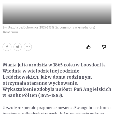
Św. Urszula Ledóchowska (1865-1939) (źr. commons.wikimedia.org)
16 lat temu
Maria Julia urodziła w 1865 roku w Loosdorf k.
Wiednia w wielodzietnej rodzinie
Ledóchowskich. Już w domu rodzinnym
otrzymała staranne wychowanie.
Wykształcenie zdobyła u sióstr Pań Angielskich
w Sankt Pölten (1874-1883).
Urszulę rozpierało pragnienie niesienia Ewangelii siostrom i
braciom w odległych stronach. Już w nowicjacie odkryła