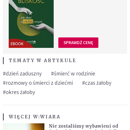
SPRAWDŹ CENĘ
TEMATY W ARTYKULE
#dzień zaduszny
#śmierć w rodzinie
#rozmowy o śmierci z dziećmi
#czas żałoby
#okres żałoby
WIĘCEJ W:
WIARA
Nie zostaliśmy wybawieni od