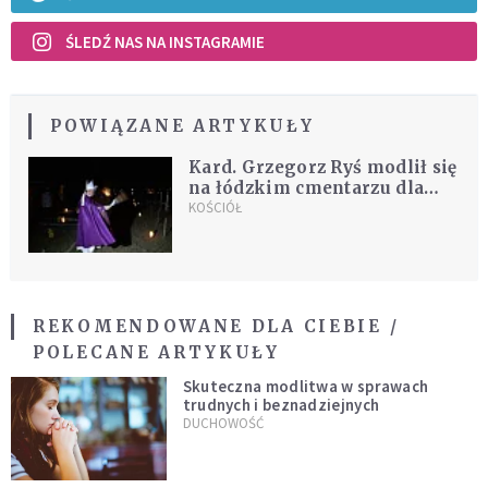
ŚLEDŹ NAS NA INSTAGRAMIE
POWIĄZANE ARTYKUŁY
Kard. Grzegorz Ryś modlił się
na łódzkim cmentarzu dla
bezdomnych
KOŚCIÓŁ
REKOMENDOWANE DLA CIEBIE /
POLECANE ARTYKUŁY
Skuteczna modlitwa w sprawach
trudnych i beznadziejnych
DUCHOWOŚĆ