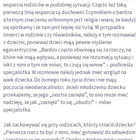
wsparcia rodziców w podobnej sytuacji. Często też taką
pierwszą linią wsparcia są duchowni. Czynnikiem o bardzo
istotnym znaczeniu ochronnym jest religia i wiara, że kiedyś
się spotkamy i że tam jest lepiej niż tutaj. W przypadku
śmierci w rodzinie czy rówieśników, należy o tym rozmawiać
z dziećmi, ponieważ dzieci mają pewne myślenie
egocentryczne. „Bardzo często obwiniają się za rzeczy, na
które nie mają wpływu, a ponieważ nie rozumieją sytuacji i
nikt z nimi o tym nie mówi, to czują się winne” – podkreśla
specjalistka. W rozmowie należy jednak mieć wzgląd na
wiek dziecka. Do ósmego roku życia dzieci nie mają
poczucia nieodwracalności. Jeżeli młodszemu dziecku
przekażemy, że jego „siostra zasnęła”, to ono może mieć
nadzieję, że jak „zasnęła” to się „obudzi” – mówi
specjalistka.
Jak zachowywać się przy rodzicach, którzy stracili dziecko?
„Pierwsza rzecz to być z nimi, mieć gotowość do odwiedzin
i zapytania co im potrzeba”. Chodzi o drobne gesty: pomoc