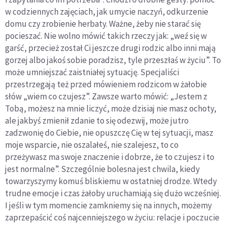
w codziennych zajęciach, jak umycie naczyń, odkurzenie
domu czy zrobienie herbaty. Ważne, żeby nie starać się
pocieszać. Nie wolno mówić takich rzeczy jak: „weź się w
garść, przecież został Ci jeszcze drugi rodzic albo inni mają
gorzej albo jakoś sobie poradzisz, tyle przeszłaś w życiu”. To
może umniejszać zaistniałej sytuację. Specjaliści
przestrzegają też przed mówieniem rodzicom w żałobie
słów „wiem co czujesz”. Zawsze warto mówić: „Jestem z
Tobą, możesz na mnie liczyć, może dzisiaj nie masz ochoty,
ale jakbyś zmienił zdanie to się odezwij, może jutro
zadzwonię do Ciebie, nie opuszczę Cię w tej sytuacji, masz
moje wsparcie, nie oszalałeś, nie szalejesz, to co
przeżywasz ma swoje znaczenie i dobrze, że to czujesz i to
jest normalne”. Szczególnie bolesna jest chwila, kiedy
towarzyszymy komuś bliskiemu w ostatniej drodze. Wtedy
trudne emocje i czas żałoby uruchamiają się dużo wcześniej.
I jeśli w tym momencie zamkniemy się na innych, możemy
zaprzepaścić coś najcenniejszego w życiu: relacje i poczucie