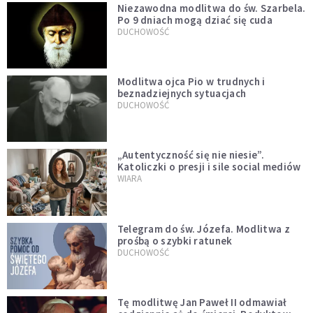
Niezawodna modlitwa do św. Szarbela.
Po 9 dniach mogą dziać się cuda
DUCHOWOŚĆ
Modlitwa ojca Pio w trudnych i
beznadziejnych sytuacjach
DUCHOWOŚĆ
„Autentyczność się nie niesie”.
Katoliczki o presji i sile social mediów
WIARA
Telegram do św. Józefa. Modlitwa z
prośbą o szybki ratunek
DUCHOWOŚĆ
Tę modlitwę Jan Paweł II odmawiał