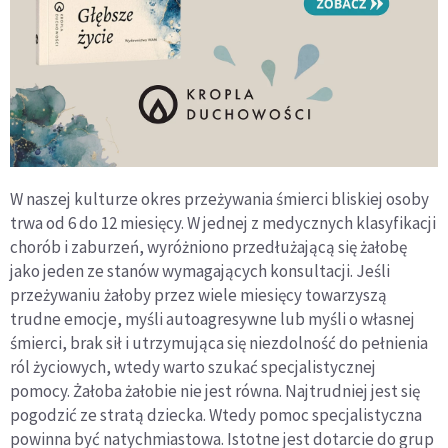
W naszej kulturze okres przeżywania śmierci bliskiej osoby
trwa od 6 do 12 miesięcy. W jednej z medycznych klasyfikacji
chorób i zaburzeń, wyróżniono przedłużającą się żałobę
jako jeden ze stanów wymagających konsultacji. Jeśli
przeżywaniu żałoby przez wiele miesięcy towarzyszą
trudne emocje, myśli autoagresywne lub myśli o własnej
śmierci, brak sił i utrzymująca się niezdolność do pełnienia
ról życiowych, wtedy warto szukać specjalistycznej
pomocy. Żałoba żałobie nie jest równa. Najtrudniej jest się
pogodzić ze stratą dziecka. Wtedy pomoc specjalistyczna
powinna być natychmiastowa. Istotne jest dotarcie do grup