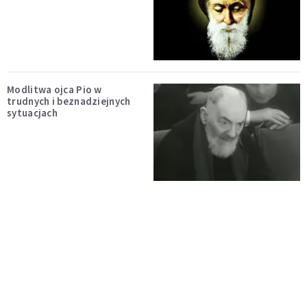
Modlitwa ojca Pio w
trudnych i beznadziejnych
sytuacjach