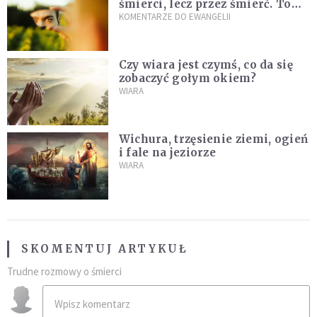
śmierci, lecz przez śmierć. To
jedna z największych tajemnic
KOMENTARZE DO EWANGELII
chrześcijaństwa
Czy wiara jest czymś, co da się
zobaczyć gołym okiem?
WIARA
Wichura, trzęsienie ziemi, ogień
i fale na jeziorze
WIARA
SKOMENTUJ ARTYKUŁ
Trudne rozmowy o śmierci