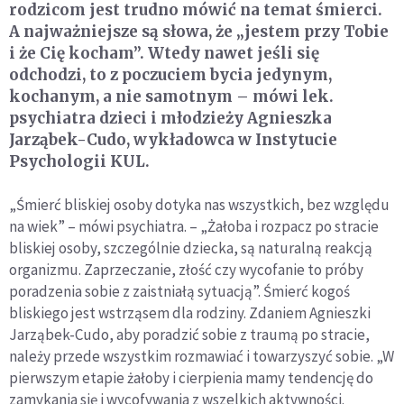
rodzicom jest trudno mówić na temat śmierci.
A najważniejsze są słowa, że „jestem przy Tobie
i że Cię kocham”. Wtedy nawet jeśli się
odchodzi, to z poczuciem bycia jedynym,
kochanym, a nie samotnym – mówi lek.
psychiatra dzieci i młodzieży Agnieszka
Jarząbek-Cudo, wykładowca w Instytucie
Psychologii KUL.
„Śmierć bliskiej osoby dotyka nas wszystkich, bez względu
na wiek” – mówi psychiatra. – „Żałoba i rozpacz po stracie
bliskiej osoby, szczególnie dziecka, są naturalną reakcją
organizmu. Zaprzeczanie, złość czy wycofanie to próby
poradzenia sobie z zaistniałą sytuacją”. Śmierć kogoś
bliskiego jest wstrząsem dla rodziny. Zdaniem Agnieszki
Jarząbek-Cudo, aby poradzić sobie z traumą po stracie,
należy przede wszystkim rozmawiać i towarzyszyć sobie. „W
pierwszym etapie żałoby i cierpienia mamy tendencję do
zamykania się i wycofywania z wszelkich aktywności.