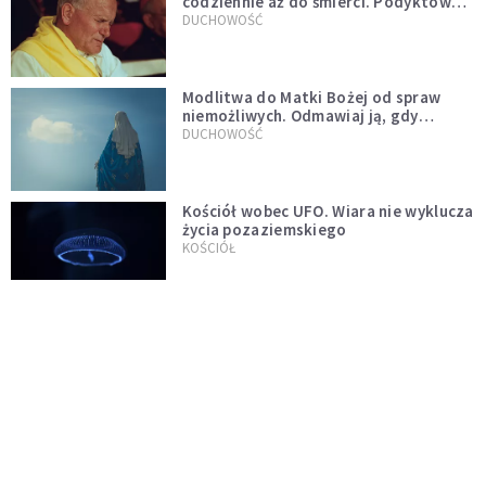
codziennie aż do śmierci. Podyktował
mu ją ojciec
DUCHOWOŚĆ
Modlitwa do Matki Bożej od spraw
niemożliwych. Odmawiaj ją, gdy
wszystko idzie źle
DUCHOWOŚĆ
Kościół wobec UFO. Wiara nie wyklucza
życia pozaziemskiego
KOŚCIÓŁ