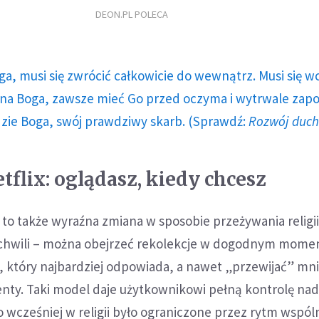
DEON.PL POLECA
ga, musi się zwrócić całkowicie do wewnątrz. Musi się w
a Boga, zawsze mieć Go przed oczyma i wytrwale zap
dzie Boga, swój prawdziwy skarb. (Sprawdź:
Rozwój duc
tflix: oglądasz, kiedy chcesz
 to także wyraźna zmiana w sposobie przeżywania religii.
chwili – można obejrzeć rekolekcje w dogodnym mome
 który najbardziej odpowiada, a nawet „przewijać” mni
enty. Taki model daje użytkownikowi pełną kontrolę na
wcześniej w religii było ograniczone przez rytm wspóln