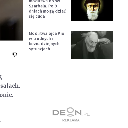
modlitwa do św.
Szarbela. Po 9
dniach mogą dziać
się cuda
Modlitwa ojca Pio
w trudnych i
beznadziejnych
sytuacjach
,
salach.
onie.
t