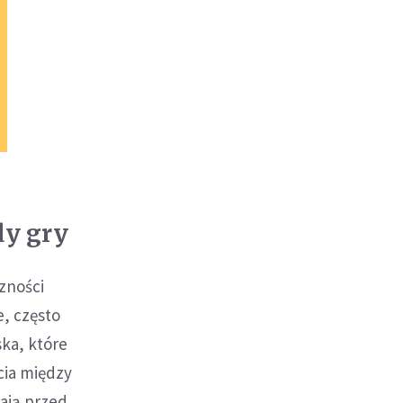
dy gry
zności
e, często
ska, które
cia między
tają przed