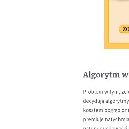
Algorytm w
Problem w tym, że w
decydują algorytmy,
kosztem pogłębionej 
premiuje natychmias
naturą duchowości a