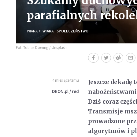
Szukamy duchowych
parafialnych rekole
WIARA
WIARA I SPOŁECZEŃSTWO
Fot. Tobias Doering / Unsplash
4 miesiące temu
Jeszcze dekadę t
nabożeństwami d
DEON.pl / red
Dziś coraz częś
Transmisje msz
prowadzone prze
algorytmów i pla