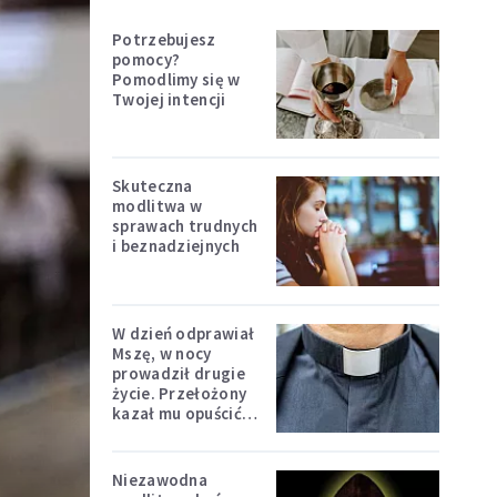
Potrzebujesz
pomocy?
Pomodlimy się w
Twojej intencji
Skuteczna
modlitwa w
sprawach trudnych
i beznadziejnych
W dzień odprawiał
Mszę, w nocy
prowadził drugie
życie. Przełożony
kazał mu opuścić
zakon
Niezawodna