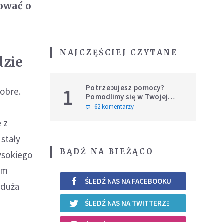
rować o
NAJCZĘŚCIEJ CZYTANE
dzie
Potrzebujesz pomocy?
1
dobre.
Pomodlimy się w Twojej
intencji
62 komentarzy
e z
 stały
BĄDŹ NA BIEŻĄCO
wysokiego
am
ŚLEDŹ NAS NA FACEBOOKU
 duża
ŚLEDŹ NAS NA TWITTERZE