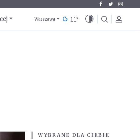
11
°
cej
Warszawa
WYBRANE DLA CIEBIE