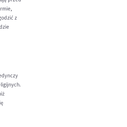
ormie,
godzić z
gdzie
jedynczy
ligijnych.
niż
ię