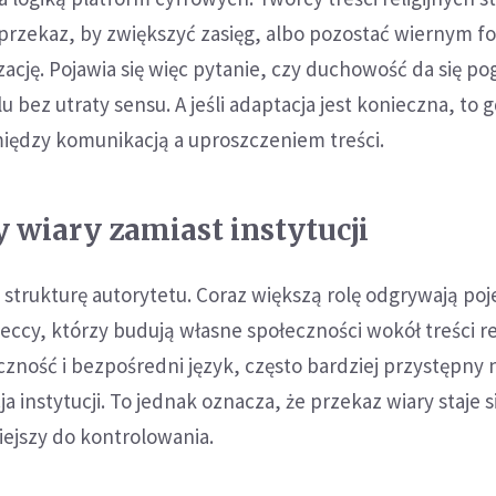
przekaz, by zwiększyć zasięg, albo pozostać wiernym f
zację. Pojawia się więc pytanie, czy duchowość da się po
 bez utraty sensu. A jeśli adaptacja jest konieczna, to 
między komunikacją a uproszczeniem treści.
y wiary zamiast instytucji
ż strukturę autorytetu. Coraz większą rolę odgrywają po
ieccy, którzy budują własne społeczności wokół treści re
yczność i bezpośredni język, często bardziej przystępny 
a instytucji. To jednak oznacza, że przekaz wiary staje s
iejszy do kontrolowania.