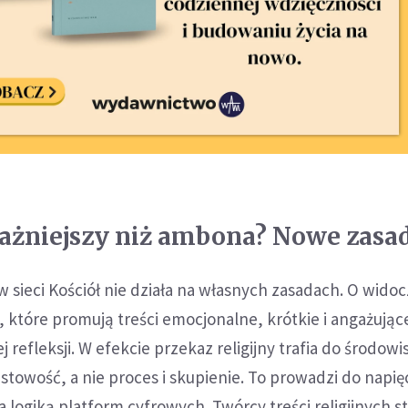
ażniejszy niż ambona? Nowe zasa
 sieci Kościół nie działa na własnych zasadach. O widoc
 które promują treści emocjonalne, krótkie i angażując
refleksji. W efekcie przekaz religijny trafia do środowi
towość, a nie proces i skupienie. To prowadzi do napię
 logiką platform cyfrowych. Twórcy treści religijnych s