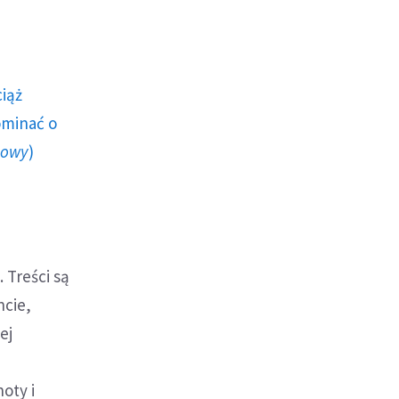
ciąż
ominać o
howy
)
 Treści są
ncie,
ej
d
oty i