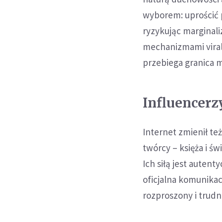
wyborem: uprościć 
ryzykując marginali
mechanizmami viralu
przebiega granica 
Influencerz
Internet zmienił te
twórcy – księża i św
Ich siłą jest autent
oficjalna komunikacj
rozproszony i trudn