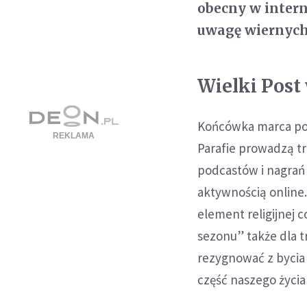
obecny w intern
uwagę wiernych
Wielki Post 
Końcówka marca poka
Parafie prowadzą t
podcastów i nagrań 
aktywnością online.
element religijnej c
sezonu” także dla t
rezygnować z bycia 
część naszego życi