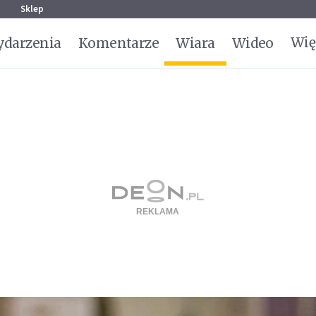
g
Sklep
Wię
darzenia
Komentarze
Wiara
Wideo