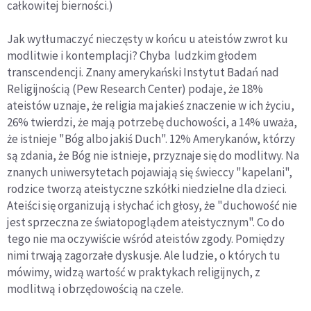
całkowitej bierności.)
Jak wytłumaczyć nieczęsty w końcu u ateistów zwrot ku
modlitwie i kontemplacji? Chyba ludzkim głodem
transcendencji. Znany amerykański Instytut Badań nad
Religijnością (Pew Research Center) podaje, że 18%
ateistów uznaje, że religia ma jakieś znaczenie w ich życiu,
26% twierdzi, że mają potrzebę duchowości, a 14% uważa,
że istnieje "Bóg albo jakiś Duch". 12% Amerykanów, którzy
są zdania, że Bóg nie istnieje, przyznaje się do modlitwy. Na
znanych uniwersytetach pojawiają się świeccy "kapelani",
rodzice tworzą ateistyczne szkółki niedzielne dla dzieci.
Ateiści się organizują i słychać ich głosy, że "duchowość nie
jest sprzeczna ze światopoglądem ateistycznym". Co do
tego nie ma oczywiście wśród ateistów zgody. Pomiędzy
nimi trwają zagorzałe dyskusje. Ale ludzie, o których tu
mówimy, widzą wartość w praktykach religijnych, z
modlitwą i obrzędowością na czele.