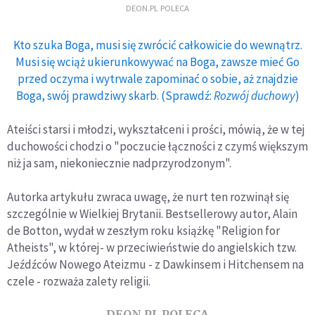
DEON.PL POLECA
Kto szuka Boga, musi się zwrócić całkowicie do wewnątrz.
Musi się wciąż ukierunkowywać na Boga, zawsze mieć Go
przed oczyma i wytrwale zapominać o sobie, aż znajdzie
Boga, swój prawdziwy skarb. (Sprawdź:
Rozwój duchowy
)
Ateiści starsi i młodzi, wykształceni i prości, mówią, że w tej
duchowości chodzi o "poczucie łączności z czymś większym
niż ja sam, niekoniecznie nadprzyrodzonym".
Autorka artykułu zwraca uwagę, że nurt ten rozwinął się
szczególnie w Wielkiej Brytanii. Bestsellerowy autor, Alain
de Botton, wydał w zeszłym roku książkę "Religion for
Atheists", w której- w przeciwieństwie do angielskich tzw.
Jeźdźców Nowego Ateizmu - z Dawkinsem i Hitchensem na
czele - rozważa zalety religii.
DEON.PL POLECA