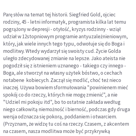
Parę słów na temat tej historii. Siegfried Gold, ojciec
rodziny, 45 - letni informatyk, programista kilka lat temu
pogrążony w depresji - otyłość, kryzys rodzinny - wziął
udział w 12stopniowym programie antyuzależnieniowym,
który, jak wiele innych tego typu, odwołuje się do Boga i
modlitwy. Wtedy wydarzył się swoisty cud. Życie Golda
uległo zdecydowanej zmianie na lepsze. Jako ateista nie
pogodził się z istnieniem uznanego - takiego czy innego -
Boga, ale stworzył na własny użytek bóstwo, o cechach
notabene kobiecych. Zaczął się modlić, choć też nieco
inaczej. Używa bowiem sformułowania "powinienem mieć
spokój co do rzeczy, których nie mogę zmienić", a nie
"Udziel mi pokoju itd", bo to ostatnie zakłada według
niego całkowitą niemożność i bierność, podczas gdy druga
wersja odznacza się pokorą, poddaniem i otwarciem.
(Przyznam, że widzę tu coś na rzeczy. Czasem, z akcentem
na czasem, nasza modlitwa może być przykrywką