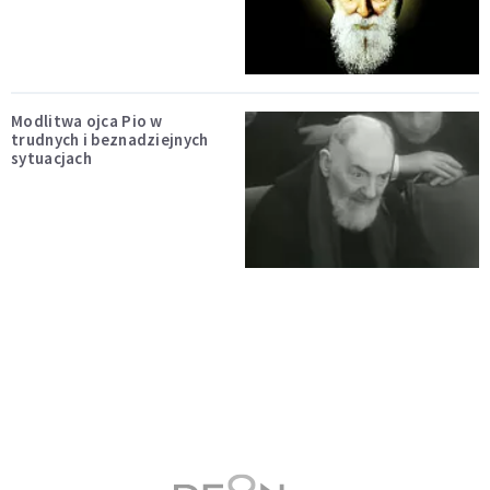
Modlitwa ojca Pio w
trudnych i beznadziejnych
sytuacjach