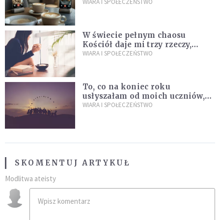
mediów
WIARA I SPOŁECZEŃSTWO
W świecie pełnym chaosu
Kościół daje mi trzy rzeczy,
których wszystkim dziś bardzo
WIARA I SPOŁECZEŃSTWO
brakuje
To, co na koniec roku
usłyszałam od moich uczniów,
idealnie tłumaczy nową
WIARA I SPOŁECZEŃSTWO
encyklikę Leona XIV
SKOMENTUJ ARTYKUŁ
Modlitwa ateisty