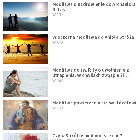
Modlitwa o uzdrowienie do Archanioła
Rafała
WIARA
Wieczorna modlitwa do Anioła Stróża
WIARA
Modlitwa do św. Rity o uwolnienie z
utrapienia. W chwilach zwątpień i
trudności
WIARA
Modlitwa powierzenia się św. Józefowi
WIARA
Czy w Sokółce miał miejsce cud?