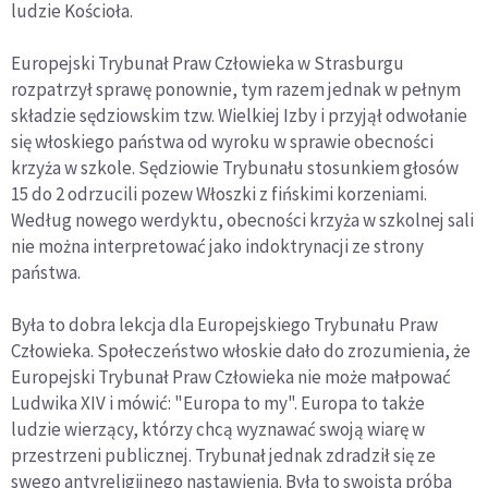
ludzie Kościoła.
Europejski Trybunał Praw Człowieka w Strasburgu
rozpatrzył sprawę ponownie, tym razem jednak w pełnym
składzie sędziowskim tzw. Wielkiej Izby i przyjął odwołanie
się włoskiego państwa od wyroku w sprawie obecności
krzyża w szkole. Sędziowie Trybunału stosunkiem głosów
15 do 2 odrzucili pozew Włoszki z fińskimi korzeniami.
Według nowego werdyktu, obecności krzyża w szkolnej sali
nie można interpretować jako indoktrynacji ze strony
państwa.
Była to dobra lekcja dla Europejskiego Trybunału Praw
Człowieka. Społeczeństwo włoskie dało do zrozumienia, że
Europejski Trybunał Praw Człowieka nie może małpować
Ludwika XIV i mówić: "Europa to my". Europa to także
ludzie wierzący, którzy chcą wyznawać swoją wiarę w
przestrzeni publicznej. Trybunał jednak zdradził się ze
swego antyreligijnego nastawienia. Była to swoista próba