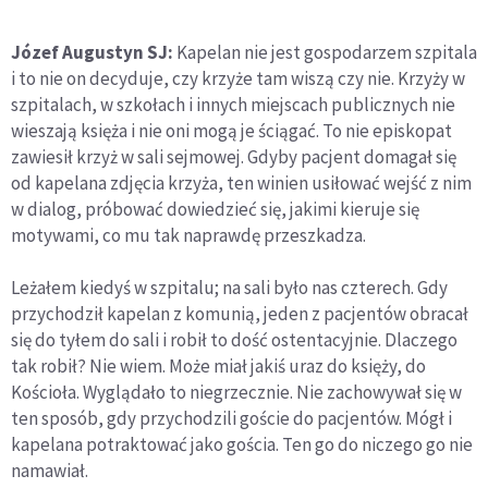
Józef Augustyn SJ:
Kapelan nie jest gospodarzem szpitala
i to nie on decyduje, czy krzyże tam wiszą czy nie. Krzyży w
szpitalach, w szkołach i innych miejscach publicznych nie
wieszają księża i nie oni mogą je ściągać. To nie episkopat
zawiesił krzyż w sali sejmowej. Gdyby pacjent domagał się
od kapelana zdjęcia krzyża, ten winien usiłować wejść z nim
w dialog, próbować dowiedzieć się, jakimi kieruje się
motywami, co mu tak naprawdę przeszkadza.
Leżałem kiedyś w szpitalu; na sali było nas czterech. Gdy
przychodził kapelan z komunią, jeden z pacjentów obracał
się do tyłem do sali i robił to dość ostentacyjnie. Dlaczego
tak robił? Nie wiem. Może miał jakiś uraz do księży, do
Kościoła. Wyglądało to niegrzecznie. Nie zachowywał się w
ten sposób, gdy przychodzili goście do pacjentów. Mógł i
kapelana potraktować jako gościa. Ten go do niczego go nie
namawiał.