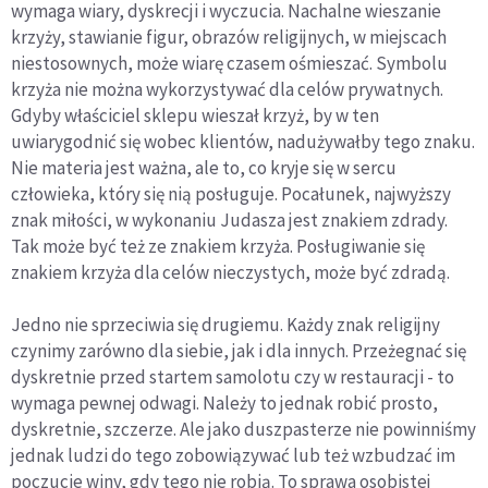
wymaga wiary, dyskrecji i wyczucia. Nachalne wieszanie
krzyży, stawianie figur, obrazów religijnych, w miejscach
niestosownych, może wiarę czasem ośmieszać. Symbolu
krzyża nie można wykorzystywać dla celów prywatnych.
Gdyby właściciel sklepu wieszał krzyż, by w ten
uwiarygodnić się wobec klientów, nadużywałby tego znaku.
Nie materia jest ważna, ale to, co kryje się w sercu
człowieka, który się nią posługuje. Pocałunek, najwyższy
znak miłości, w wykonaniu Judasza jest znakiem zdrady.
Tak może być też ze znakiem krzyża. Posługiwanie się
znakiem krzyża dla celów nieczystych, może być zdradą.
Jedno nie sprzeciwia się drugiemu. Każdy znak religijny
czynimy zarówno dla siebie, jak i dla innych. Przeżegnać się
dyskretnie przed startem samolotu czy w restauracji - to
wymaga pewnej odwagi. Należy to jednak robić prosto,
dyskretnie, szczerze. Ale jako duszpasterze nie powinniśmy
jednak ludzi do tego zobowiązywać lub też wzbudzać im
poczucie winy, gdy tego nie robią. To sprawa osobistej