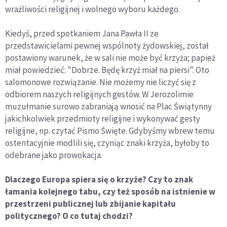
wrażliwości religijnej i wolnego wyboru każdego.
Kiedyś, przed spotkaniem Jana Pawła II ze
przedstawicielami pewnej wspólnoty żydowskiej, został
postawiony warunek, że w sali nie może być krzyża; papież
miał powiedzieć: "Dobrze. Będę krzyż miał na piersi". Oto
salomonowe rozwiązanie. Nie możemy nie liczyć się z
odbiorem naszych religijnych gestów. W Jerozolimie
muzułmanie surowo zabraniają wnosić na Plac Świątynny
jakichkolwiek przedmioty religijne i wykonywać gesty
religijne, np. czytać Pismo Święte. Gdybyśmy wbrew temu
ostentacyjnie modlili się, czyniąc znaki krzyża, byłoby to
odebrane jako prowokacja.
Dlaczego Europa spiera się o krzyże? Czy to znak
łamania kolejnego tabu, czy też sposób na istnienie w
przestrzeni publicznej lub zbijanie kapitału
politycznego? O co tutaj chodzi?