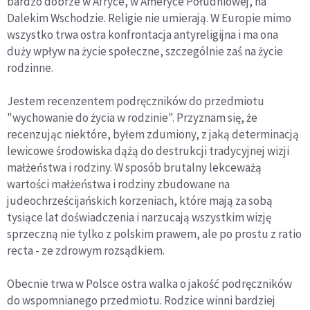
bardzo dobrze w Afryce, w Ameryce Południowej, na
Dalekim Wschodzie. Religie nie umierają. W Europie mimo
wszystko trwa ostra konfrontacja antyreligijna i ma ona
duży wpływ na życie społeczne, szczególnie zaś na życie
rodzinne.
Jestem recenzentem podręczników do przedmiotu
"wychowanie do życia w rodzinie". Przyznam się, że
recenzując niektóre, byłem zdumiony, z jaką determinacją
lewicowe środowiska dążą do destrukcji tradycyjnej wizji
małżeństwa i rodziny. W sposób brutalny lekceważą
wartości małżeństwa i rodziny zbudowane na
judeochrześcijańskich korzeniach, które mają za sobą
tysiące lat doświadczenia i narzucają wszystkim wizję
sprzeczną nie tylko z polskim prawem, ale po prostu z ratio
recta - ze zdrowym rozsądkiem.
Obecnie trwa w Polsce ostra walka o jakość podręczników
do wspomnianego przedmiotu. Rodzice winni bardziej