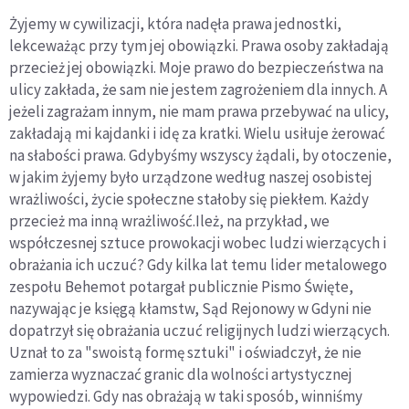
Żyjemy w cywilizacji, która nadęła prawa jednostki,
lekceważąc przy tym jej obowiązki. Prawa osoby zakładają
przecież jej obowiązki. Moje prawo do bezpieczeństwa na
ulicy zakłada, że sam nie jestem zagrożeniem dla innych. A
jeżeli zagrażam innym, nie mam prawa przebywać na ulicy,
zakładają mi kajdanki i idę za kratki. Wielu usiłuje żerować
na słabości prawa. Gdybyśmy wszyscy żądali, by otoczenie,
w jakim żyjemy było urządzone według naszej osobistej
wrażliwości, życie społeczne stałoby się piekłem. Każdy
przecież ma inną wrażliwość.Ileż, na przykład, we
współczesnej sztuce prowokacji wobec ludzi wierzących i
obrażania ich uczuć? Gdy kilka lat temu lider metalowego
zespołu Behemot potargał publicznie Pismo Święte,
nazywając je księgą kłamstw, Sąd Rejonowy w Gdyni nie
dopatrzył się obrażania uczuć religijnych ludzi wierzących.
Uznał to za "swoistą formę sztuki" i oświadczył, że nie
zamierza wyznaczać granic dla wolności artystycznej
wypowiedzi. Gdy nas obrażają w taki sposób, winniśmy