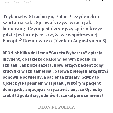
Trybunał w Strasburgu, Pałac Prezydencki i
szpitalna sala. Sprawa krzyża wraca jak
bumerang. Czym jest dzisiejszy spór o krzyż i
gdzie jest miejsce krzyża we współczesnej
Europie? Rozmowa z o. Józefem Augustynem SJ.
DEON.pl: Kilka dni temu "Gazeta Wyborcza" opisała
incydent, do jakiego doszło w jednym z polskich
szpitali. Jak pisze gazeta, niewierzący
pacjent zdjął
krucyfiks w szpitalnej sali. Salowa z pielęgniarką krzyż
ponownie powiesiły, a pacjenta zrugały.
Gdyby to
Ojciec był kapelanem w szpitalu, w którym pacjent
domagałby się zdjęcia krzyża ze ściany, co Ojciec by
zrobił? Zgodził się, odmówił, szukał porozumienia?
DEON.PL POLECA