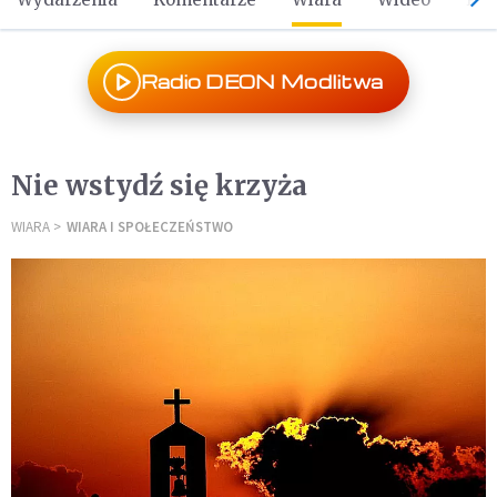
Radio DEON Modlitwa
Nie wstydź się krzyża
WIARA
WIARA I SPOŁECZEŃSTWO