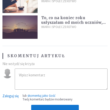
których wszystkim dziś bardzo
WIARA I SPOŁECZEŃSTWO
brakuje
To, co na koniec roku
usłyszałam od moich uczniów,
idealnie tłumaczy nową
WIARA I SPOŁECZEŃSTWO
encyklikę Leona XIV
SKOMENTUJ ARTYKUŁ
Nie wstydź się krzyża
Zaloguj się
lub
skomentuj jako Gość
Twój komentarz będzie moderowany