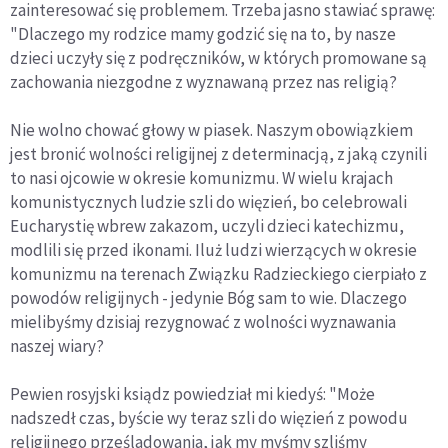
zainteresować się problemem. Trzeba jasno stawiać sprawę:
"Dlaczego my rodzice mamy godzić się na to, by nasze
dzieci uczyły się z podręczników, w których promowane są
zachowania niezgodne z wyznawaną przez nas religią?
Nie wolno chować głowy w piasek. Naszym obowiązkiem
jest bronić wolności religijnej z determinacją, z jaką czynili
to nasi ojcowie w okresie komunizmu. W wielu krajach
komunistycznych ludzie szli do więzień, bo celebrowali
Eucharystię wbrew zakazom, uczyli dzieci katechizmu,
modlili się przed ikonami. Iluż ludzi wierzących w okresie
komunizmu na terenach Związku Radzieckiego cierpiało z
powodów religijnych - jedynie Bóg sam to wie. Dlaczego
mielibyśmy dzisiaj rezygnować z wolności wyznawania
naszej wiary?
Pewien rosyjski ksiądz powiedział mi kiedyś: "Może
nadszedł czas, byście wy teraz szli do więzień z powodu
religijnego prześladowania, jak my myśmy szliśmy