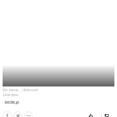
(fot .bernat... / flickr.com)
14 lat temu
DEON.pl