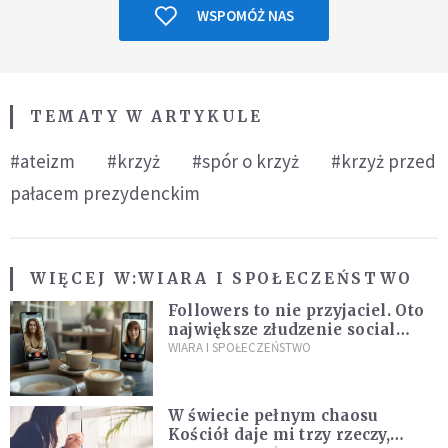
WSPOMÓŻ NAS
TEMATY W ARTYKULE
#ateizm
#krzyż
#spór o krzyż
#krzyż przed
pałacem prezydenckim
WIĘCEJ W:
WIARA I SPOŁECZEŃSTWO
Followers to nie przyjaciel. Oto
największe złudzenie social
mediów
WIARA I SPOŁECZEŃSTWO
W świecie pełnym chaosu
Kościół daje mi trzy rzeczy,