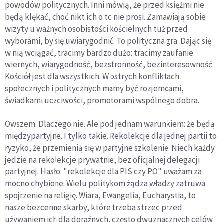
powodów politycznych. Inni mówią, że przed księżmi nie
będą klękać, choć nikt ich o to nie prosi. Zamawiają sobie
wizyty u ważnych osobistości kościelnych tuż przed
wyborami, by się uwiarygodnić. To polityczna gra. Dając się
w nią wciągać, tracimy bardzo dużo: tracimy zaufanie
wiernych, wiarygodność, bezstronność, bezinteresowność.
Kościół jest dla wszystkich. W ostrych konfliktach
społecznych i politycznych mamy być rozjemcami,
świadkami uczciwości, promotorami wspólnego dobra.
Owszem. Dlaczego nie. Ale pod jednam warunkiem: że będą
międzypartyjne. I tylko takie. Rekolekcje dla jednej partii to
ryzyko, że przemienią się w partyjne szkolenie. Niech każdy
jedzie na rekolekcje prywatnie, bez oficjalnej delegacji
partyjnej. Hasło: "rekolekcje dla PIS czy PO" uważam za
mocno chybione. Wielu politykom żądza władzy zatruwa
spojrzenie na religię. Wiara, Ewangelia, Eucharystia, to
nasze bezcenne skarby, które trzeba strzec przed
używaniem ich dla doraźnych, często dwuznacznych celów