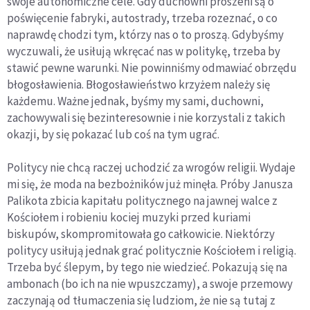
swoje autonomiczne cele. Gdy duchowni proszeni są o
poświęcenie fabryki, autostrady, trzeba rozeznać, o co
naprawdę chodzi tym, którzy nas o to proszą. Gdybyśmy
wyczuwali, że usiłują wkręcać nas w politykę, trzeba by
stawić pewne warunki. Nie powinniśmy odmawiać obrzędu
błogosławienia. Błogosławieństwo krzyżem należy się
każdemu. Ważne jednak, byśmy my sami, duchowni,
zachowywali się bezinteresownie i nie korzystali z takich
okazji, by się pokazać lub coś na tym ugrać.
Politycy nie chcą raczej uchodzić za wrogów religii. Wydaje
mi się, że moda na bezbożników już minęła. Próby Janusza
Palikota zbicia kapitału politycznego na jawnej walce z
Kościołem i robieniu kociej muzyki przed kuriami
biskupów, skompromitowała go całkowicie. Niektórzy
politycy usiłują jednak grać politycznie Kościołem i religią.
Trzeba być ślepym, by tego nie wiedzieć. Pokazują się na
ambonach (bo ich na nie wpuszczamy), a swoje przemowy
zaczynają od tłumaczenia się ludziom, że nie są tutaj z