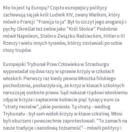
Kto to jest tą Europą? Często europejscy politycy
zachowują się jak król Ludwik XIV, zwany Wielkim, który
mówił o Francji: "Francja to ja". Był to szczyt jego arogancji i
pychy. Określał też siebie jako "Król Słońce". Podobnie
mówił Napoleon, Stalin o Związku Radzieckim, Hitler o III
Rzeszy i wielu innych tyranów, którzy zostawiali po sobie
stosy trupów.
Europejski Trybunał Praw Człowieka w Strasburgu
wypowiadał się dwa razy w sprawie krzyży w szkołach
włoskich. Pierwszy raz kiedy pewna Włoszka fińskiego
pochodzenia, poskarżyła się, że krzyż w klasach szkolnych
narusza jej osobiste prawa. Sąd nakazał rządowi włoskiemu
zdjęcie krzyża i zapłacenie kobiecie pięć tysięcy euro za
"straty moralne", jakie poniosła. Tą stratą - według
Trybunału - był sam widok krzyży w klasie szkolnej. Włosi
byli oburzeni i powszechnie zaprotestowali. "To zamach na
nasze tradycje i narodową tożsamość" - mówili politycy i