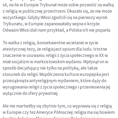
sił, na ile w Europie Trybunał może sobie pozwolić na walkę
z religią w publicznej przestrzeni. Okazało się, że nie może
wszystkiego. Gdyby Włosi zgodzili się na pierwszy wyrok
Trybunału, w Europie zapanowałaby wojna o krzyże.
Odważni Włosi dali nam przykład, a Polska ich nie poparła.
To walka z religią, konsekwentne wcielanie w życie
ateistycznej tezy, że religia jest opium dla ludu. Istotne
znaczenie w usuwaniu religii z życia społecznego w XX w.
miał socjalizm w marksistowskim wydaniu. Wpłynął on w
sposób decydujący nie tylko na politykę, ale także
stosunek do religii. Współczesna kultura europejska jest
przesiąknięta antyreligijnym myśleniem, które dąży do
wyrugowania religii z życia społecznego i przeniesienia jej
wyłącznie do sfery prywatnej.
Ale nie martwiłby się zbytnio tym, co wyprawia się z religią
w Europie czy też Ameryce Północnej: religia ma się bowiem