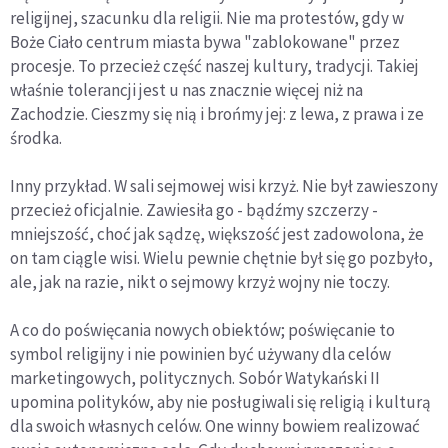
religijnej, szacunku dla religii. Nie ma protestów, gdy w
Boże Ciało centrum miasta bywa "zablokowane" przez
procesje. To przecież część naszej kultury, tradycji. Takiej
właśnie tolerancji jest u nas znacznie więcej niż na
Zachodzie. Cieszmy się nią i brońmy jej: z lewa, z prawa i ze
środka.
Inny przykład. W sali sejmowej wisi krzyż. Nie był zawieszony
przecież oficjalnie. Zawiesiła go - bądźmy szczerzy -
mniejszość, choć jak sądzę, większość jest zadowolona, że
on tam ciągle wisi. Wielu pewnie chętnie był się go pozbyło,
ale, jak na razie, nikt o sejmowy krzyż wojny nie toczy.
A co do poświęcania nowych obiektów; poświęcanie to
symbol religijny i nie powinien być używany dla celów
marketingowych, politycznych. Sobór Watykański II
upomina polityków, aby nie posługiwali się religią i kulturą
dla swoich własnych celów. One winny bowiem realizować