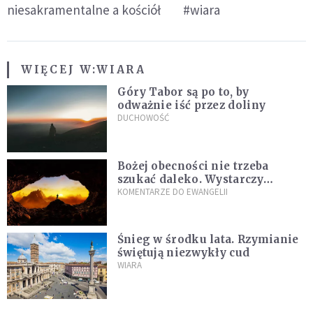
niesakramentalne a kościół
#wiara
WIĘCEJ W:
WIARA
Góry Tabor są po to, by
odważnie iść przez doliny
DUCHOWOŚĆ
Bożej obecności nie trzeba
szukać daleko. Wystarczy
nauczyć się słuchać
KOMENTARZE DO EWANGELII
Śnieg w środku lata. Rzymianie
świętują niezwykły cud
WIARA