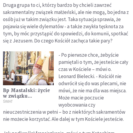
Druga grupa to ci, którzy bardzo by chcieli zawrzeć
sakramentalny związek małżeński, ale nie mogą, bo jedna z
osób już w takim związku jest. Taka sytuacja sprawia, że
pojawia się wiele dylematów - a także zwykła tęsknota za
tym, by móc przystąpić do spowiedzi, do komunii, spotkać
się z Jezusem. Do czego Kościół zachęca takie pary?
- Po pierwsze chce, żebyście
pamiętali o tym, że jesteście cały
czas w Kościele – mówi o.
Leonard Bielecki. - Kościół nie
odwrócił się do was plecami, nie
mówi, że nie ma dla was miejsca.
Bp Mastalski: życie
w związku
Może macie poczucie
niesakramentalnym
ŚWIAT
wyobcowania czy
nie oznacza bycia
nieuczestniczenia w pełni – bo z niektórych sakramentów
gorszym
nie możecie korzystać. Ale dalej w tym Kościele jesteście.