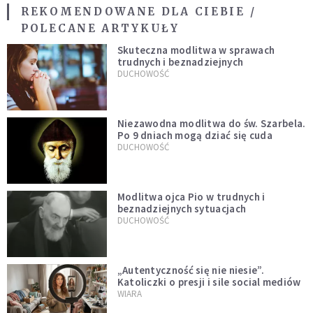
REKOMENDOWANE DLA CIEBIE /
POLECANE ARTYKUŁY
Skuteczna modlitwa w sprawach
trudnych i beznadziejnych
DUCHOWOŚĆ
Niezawodna modlitwa do św. Szarbela.
Po 9 dniach mogą dziać się cuda
DUCHOWOŚĆ
Modlitwa ojca Pio w trudnych i
beznadziejnych sytuacjach
DUCHOWOŚĆ
„Autentyczność się nie niesie”.
Katoliczki o presji i sile social mediów
WIARA