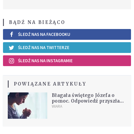
BĄDŹ NA BIEŻĄCO
ŚLEDŹ NAS NA FACEBOOKU
ŚLEDŹ NAS NA TWITTERZE
ŚLEDŹ NAS NA INSTAGRAMIE
POWIĄZANE ARTYKUŁY
Błagała świętego Józefa o
pomoc. Odpowiedź przyszła
szybciej, niż się spodziewała
WIARA
[ŚWIADECTWO]