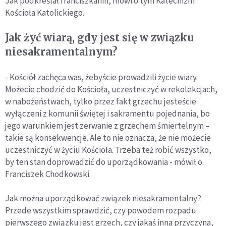
Jak podkreślał franciszkanin, mówi o tym Katechizm
Kościoła Katolickiego.
Jak żyć wiarą, gdy jest się w związku
niesakramentalnym?
- Kościół zachęca was, żebyście prowadzili życie wiary.
Możecie chodzić do Kościoła, uczestniczyć w rekolekcjach,
w nabożeństwach, tylko przez fakt grzechu jesteście
wyłączeni z komunii świętej i sakramentu pojednania, bo
jego warunkiem jest zerwanie z grzechem śmiertelnym –
takie są konsekwencje. Ale to nie oznacza, że nie możecie
uczestniczyć w życiu Kościoła. Trzeba też robić wszystko,
by ten stan doprowadzić do uporządkowania - mówił o.
Franciszek Chodkowski.
Jak można uporządkować związek niesakramentalny?
Przede wszystkim sprawdzić, czy powodem rozpadu
pierwszego związku jest grzech, czy jakaś inna przyczyna,