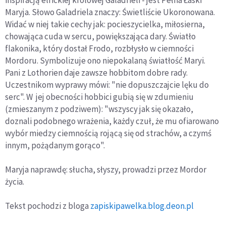
Maryja. Słowo Galadriela znaczy: Świetliście Ukoronowana.
Widać w niej takie cechy jak: pocieszycielka, miłosierna,
chowająca cuda w sercu, powiększająca dary. Światło
flakonika, który dostał Frodo, rozbłysło w ciemności
Mordoru. Symbolizuje ono niepokalaną światłość Maryi.
Pani z Lothorien daje zawsze hobbitom dobre rady.
Uczestnikom wyprawy mówi: "nie dopuszczajcie lęku do
serc". W jej obecności hobbici gubią się w zdumieniu
(zmieszanym z podziwem): "wszyscy jak się okazało,
doznali podobnego wrażenia, każdy czuł, że mu ofiarowano
wybór miedzy ciemnością rojącą się od strachów, a czymś
innym, pożądanym gorąco".
Maryja naprawdę: słucha, słyszy, prowadzi przez Mordor
życia.
Tekst pochodzi z bloga
zapiskipawelka.blog.deon.pl