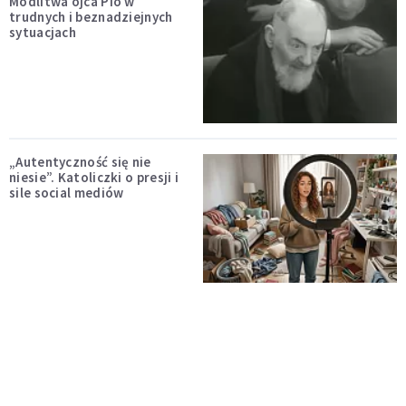
Modlitwa ojca Pio w
trudnych i beznadziejnych
sytuacjach
„Autentyczność się nie
niesie”. Katoliczki o presji i
sile social mediów