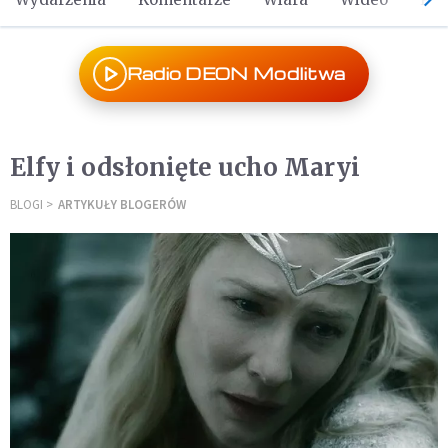
Radio DEON Modlitwa
Elfy i odsłonięte ucho Maryi
BLOGI
ARTYKUŁY BLOGERÓW