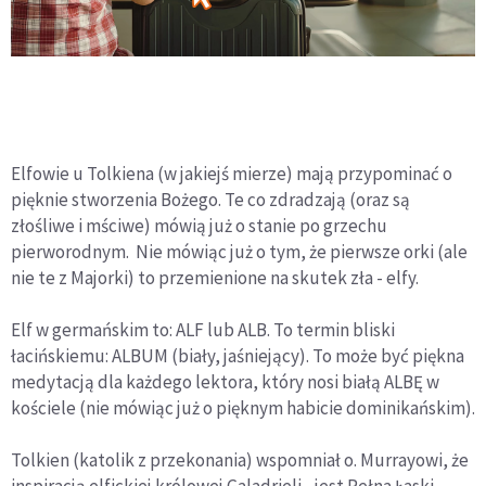
Elfowie u Tolkiena (w jakiejś mierze) mają przypominać o
pięknie stworzenia Bożego. Te co zdradzają (oraz są
złośliwe i mściwe) mówią już o stanie po grzechu
pierworodnym. Nie mówiąc już o tym, że pierwsze orki (ale
nie te z Majorki) to przemienione na skutek zła - elfy.
Elf w germańskim to: ALF lub ALB. To termin bliski
łacińskiemu: ALBUM (biały, jaśniejący). To może być piękna
medytacją dla każdego lektora, który nosi białą ALBĘ w
kościele (nie mówiąc już o pięknym habicie dominikańskim).
Tolkien (katolik z przekonania) wspomniał o. Murrayowi, że
inspiracją elfickiej królowej Galadrieli - jest Pełna Łaski