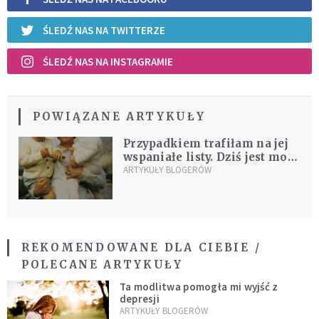
ŚLEDŹ NAS NA TWITTERZE
ŚLEDŹ NAS NA INSTAGRAMIE
POWIĄZANE ARTYKUŁY
Przypadkiem trafiłam na jej
wspaniałe listy. Dziś jest moją
patronką z bierzmowania
ARTYKUŁY BLOGERÓW
REKOMENDOWANE DLA CIEBIE /
POLECANE ARTYKUŁY
Ta modlitwa pomogła mi wyjść z
depresji
ARTYKUŁY BLOGERÓW