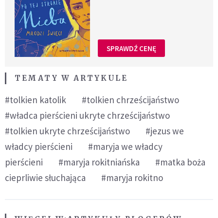
SPRAWDŹ CENĘ
TEMATY W ARTYKULE
#tolkien katolik
#tolkien chrześcijaństwo
#władca pierścieni ukryte chrześcijaństwo
#tolkien ukryte chrześcijaństwo
#jezus we
władcy pierścieni
#maryja we władcy
pierścieni
#maryja rokitniańska
#matka boża
cieprliwie słuchająca
#maryja rokitno