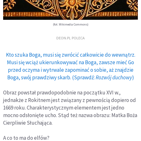
(fot. Wikimedia Commons)
DEON.PL POLECA
Kto szuka Boga, musi się zwrócić całkowicie do wewnątrz.
Musi się wciąż ukierunkowywać na Boga, zawsze mieć Go
przed oczyma i wytrwale zapominać o sobie, aż znajdzie
Boga, swój prawdziwy skarb. (Sprawdź:
Rozwój duchowy
)
Obraz powstał prawdopodobnie na początku XVI w.,
jednakże z Rokitnem jest związany z pewnością dopiero od
1669 roku. Charakterystycznym elementem jest jedno
mocno odsłonięte ucho. Stąd też nazwa obrazu: Matka Boża
Cierpliwie Słuchająca.
A co to ma do elfów?