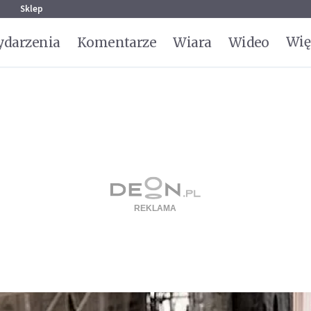
g
Sklep
Wię
darzenia
Komentarze
Wiara
Wideo