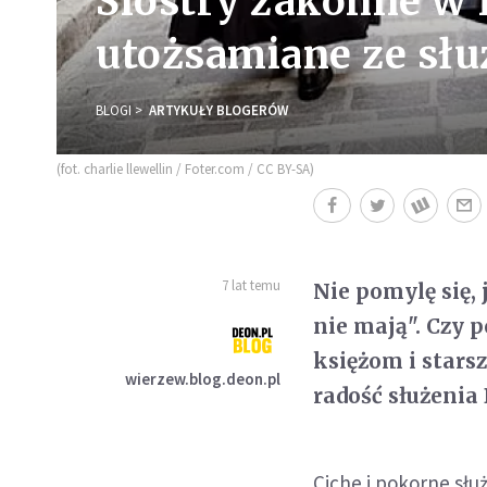
Siostry zakonne w P
utożsamiane ze sł
BLOGI
ARTYKUŁY BLOGERÓW
(fot. charlie llewellin / Foter.com / CC BY-SA)
7 lat temu
Nie pomylę się, 
nie mają". Czy p
księżom i star
wierzew.blog.deon.pl
radość służenia
Ciche i pokorne słu