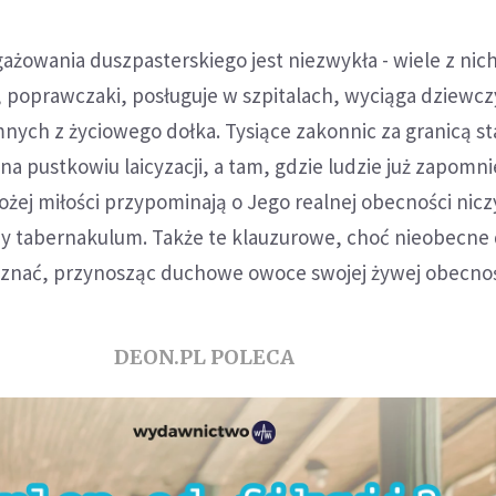
ażowania duszpasterskiego jest niezwykła - wiele z nic
, poprawczaki, posługuje w szpitalach, wyciąga dziewcz
mnych z życiowego dołka. Tysiące zakonnic za granicą s
na pustkowiu laicyzacji, a tam, gdzie ludzie już zapomnie
ożej miłości przypominają o Jego realnej obecności nic
y tabernakulum. Także te klauzurowe, choć nieobecne 
e znać, przynosząc duchowe owoce swojej żywej obecnoś
DEON.PL POLECA