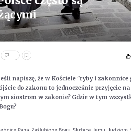
olsce często są
użącymi
jeśli napiszę, że w Kościele "ryby i zakonnice
ójście do zakonu to jednocześnie przyjęcie na
szym siostrom w zakonie? Gdzie w tym wszys
 Bogu?
żebnice Pana. Zaślubione Bogu. Służące Jemu i ludziom. 