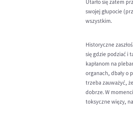
Utarło się zatem pr
swojej głupocie (pr
wszystkim.
Historyczne zaszłośc
się gdzie podziać i 
kapłanom na plebani
organach, dbały o pa
trzeba zauważyć, że
dobrze. W momencie
toksyczne więzy, n