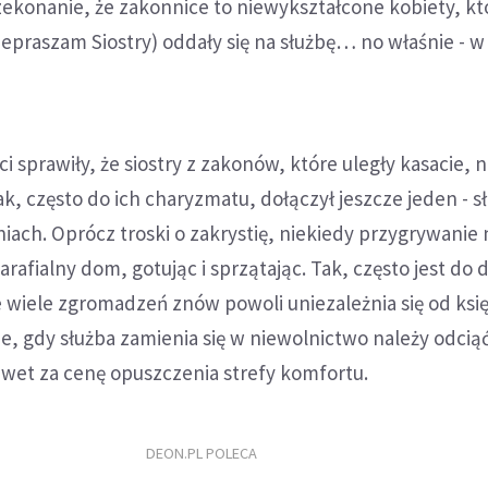
zekonanie, że zakonnice to niewykształcone kobiety, kt
zepraszam Siostry) oddały się na służbę… no właśnie - w
i sprawiły, że siostry z zakonów, które uległy kasacie, n
tak, często do ich charyzmatu, dołączył jeszcze jeden - s
ach. Oprócz troski o zakrystię, niekiedy przygrywanie 
rafialny dom, gotując i sprzątając. Tak, często jest do 
 wiele zgromadzeń znów powoli uniezależnia się od księż
, gdy służba zamienia się w niewolnictwo należy odcią
awet za cenę opuszczenia strefy komfortu.
DEON.PL POLECA