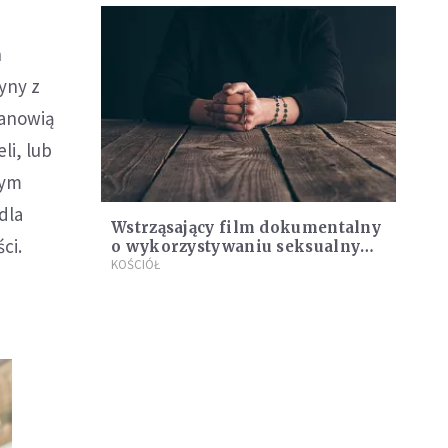
h
yny z
tanowią
li, lub
zym
dla
Wstrząsający film dokumentalny
ci.
o wykorzystywaniu seksualnym
zakonnic przez księży i innych
KOŚCIÓŁ
nadużyciach. Odpowiedział
Episkopat