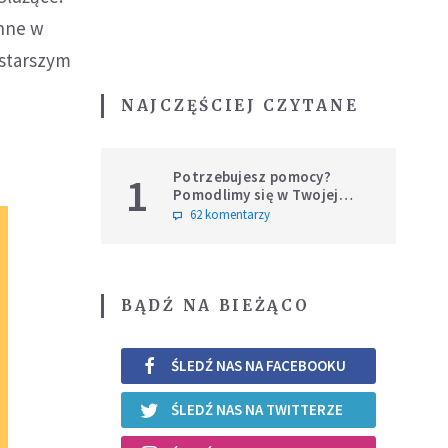
onne w
 starszym
NAJCZĘŚCIEJ CZYTANE
Potrzebujesz pomocy?
1
Pomodlimy się w Twojej
intencji
62 komentarzy
BĄDŹ NA BIEŻĄCO
ŚLEDŹ NAS NA FACEBOOKU
ŚLEDŹ NAS NA TWITTERZE