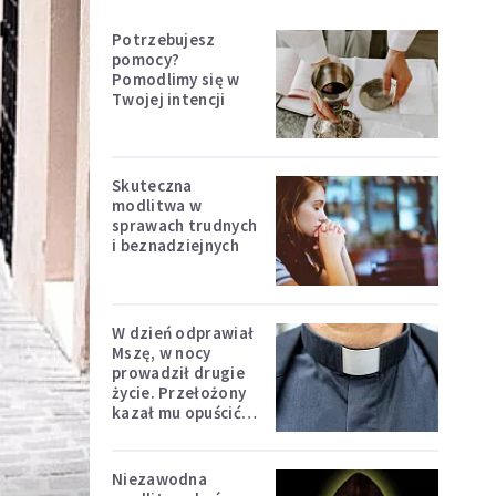
Potrzebujesz
pomocy?
Pomodlimy się w
Twojej intencji
Skuteczna
modlitwa w
sprawach trudnych
i beznadziejnych
W dzień odprawiał
Mszę, w nocy
prowadził drugie
życie. Przełożony
kazał mu opuścić
zakon
Niezawodna