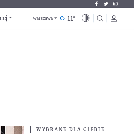
11
°
cej
Warszawa
WYBRANE DLA CIEBIE