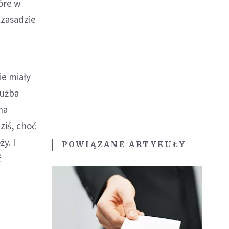
óre w
 zasadzie
ie miały
łużba
na
dziś, choć
y. I
POWIĄZANE ARTYKUŁY
ć