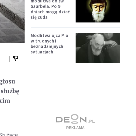
modlitwa do św.
Szarbela. Po 9
dniach mogą dziać
się cuda
Modlitwa ojca Pio
w trudnych i
beznadziejnych
sytuacjach
 głosu
 służbę
tkim
Służące.