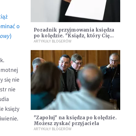
ciąż
ominać o
Poradnik przyjmowania księdza
howy
)
po kolędzie. "Ksiądz, który Cię
odwiedzi nie jest Konferencją
ARTYKUŁY BLOGERÓW
Episkopatu Polski"
k.
amotnej
y się nie
str nie
udia
le księży
iwienie.
"Zapoluj" na księdza po kolędzie.
Możesz zyskać przyjaciela
ARTYKUŁY BLOGERÓW