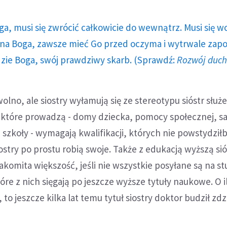
ga, musi się zwrócić całkowicie do wewnątrz. Musi się w
a Boga, zawsze mieć Go przed oczyma i wytrwale zap
dzie Boga, swój prawdziwy skarb. (Sprawdź:
Rozwój duc
lno, ale siostry wyłamują się ze stereotypu sióstr służe
 które prowadzą - domy dziecka, pomocy społecznej, s
 szkoły - wymagają kwalifikacji, których nie powstydziłb
ostry po prostu robią swoje. Także z edukacją wyższą sió
nakomita większość, jeśli nie wszystkie posyłane są na st
óre z nich sięgają po jeszcze wyższe tytuły naukowe. O i
to jeszcze kilka lat temu tytuł siostry doktor budził zdz