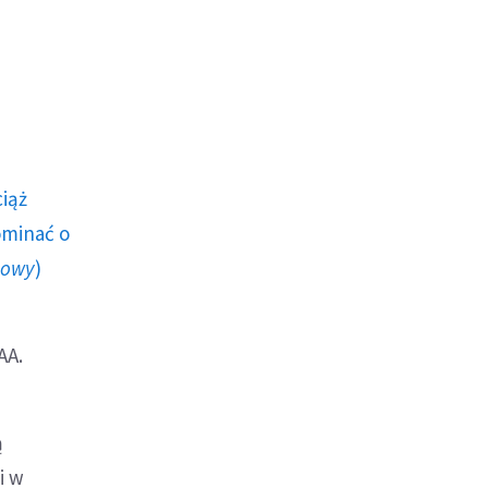
ciąż
ominać o
howy
)
AA.
ą
i w