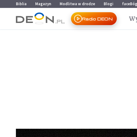
Przejdź do menu głównego
Przejdź do treści
Biblia
Magazyn
Modlitwa w drodze
Blogi
faceBó
Wy
Radio DEON