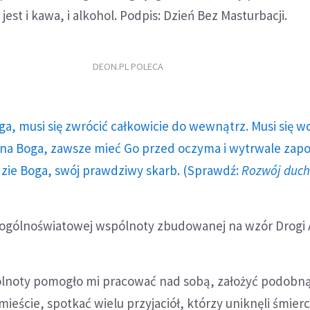
est i kawa, i alkohol. Podpis: Dzień Bez Masturbacji.
DEON.PL POLECA
ga, musi się zwrócić całkowicie do wewnątrz. Musi się w
a Boga, zawsze mieć Go przed oczyma i wytrwale zap
dzie Boga, swój prawdziwy skarb. (Sprawdź:
Rozwój duc
ą ogólnoświatowej wspólnoty zbudowanej na wzór Drogi 
lnoty pomogło mi pracować nad sobą, założyć podobn
eście, spotkać wielu przyjaciół, którzy uniknęli śmierc