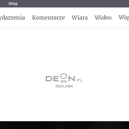
g
Sklep
Wię
darzenia
Komentarze
Wiara
Wideo