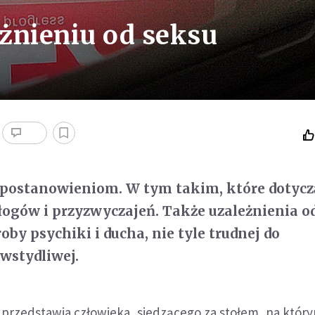
żnieniu od seksu
 postanowieniom. W tym takim, które dotycz
ogów i przyzwyczajeń. Także uzależnienia o
oby psychiki i ducha, nie tyle trudnej do
 wstydliwej.
przedstawia człowieka, siedzącego za stołem, na który