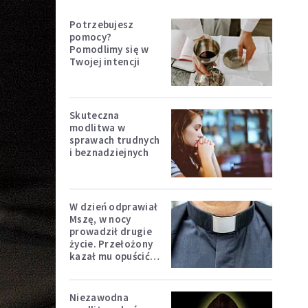
Potrzebujesz
pomocy?
Pomodlimy się w
Twojej intencji
Skuteczna
modlitwa w
sprawach trudnych
i beznadziejnych
W dzień odprawiał
Mszę, w nocy
prowadził drugie
życie. Przełożony
kazał mu opuścić
zakon
Niezawodna