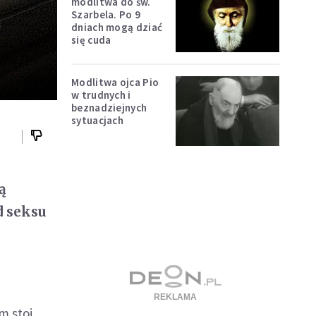
modlitwa do św.
Szarbela. Po 9
dniach mogą dziać
się cuda
Modlitwa ojca Pio
w trudnych i
beznadziejnych
sytuacjach
ą
d seksu
m stoi