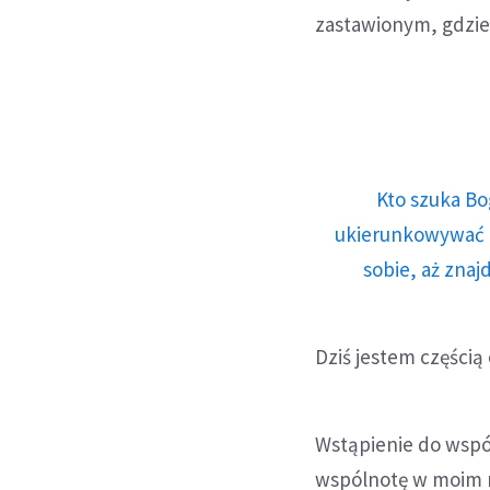
zastawionym, gdzie j
Kto szuka Bo
ukierunkowywać n
sobie, aż znaj
Dziś jestem części
Wstąpienie do wspó
wspólnotę w moim mi