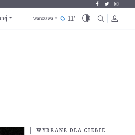
11
°
cej
Warszawa
WYBRANE DLA CIEBIE