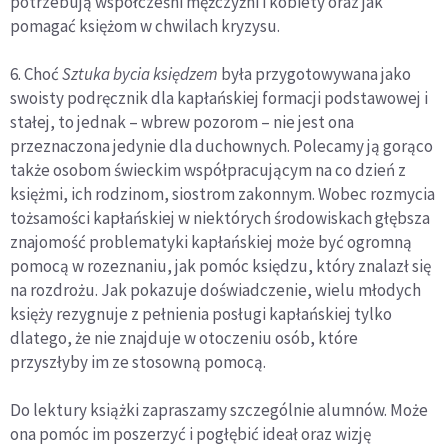
potrzebują współcześni mężczyźni i kobiety oraz jak
pomagać księżom w chwilach kryzysu.
6. Choć
Sztuka bycia księdzem
była przygotowywana jako
swoisty podręcznik dla kapłańskiej formacji podstawowej i
stałej, to jednak – wbrew pozorom – nie jest ona
przeznaczona jedynie dla duchownych. Polecamy ją gorąco
także osobom świeckim współpracującym na co dzień z
księżmi, ich rodzinom, siostrom zakonnym. Wobec rozmycia
tożsamości kapłańskiej w niektórych środowiskach głębsza
znajomość problematyki kapłańskiej może być ogromną
pomocą w rozeznaniu, jak pomóc księdzu, który znalazł się
na rozdrożu. Jak pokazuje doświadczenie, wielu młodych
księży rezygnuje z pełnienia posługi kapłańskiej tylko
dlatego, że nie znajduje w otoczeniu osób, które
przyszłyby im ze stosowną pomocą.
Do lektury książki zapraszamy szczególnie alumnów. Może
ona pomóc im poszerzyć i pogłębić ideał oraz wizję