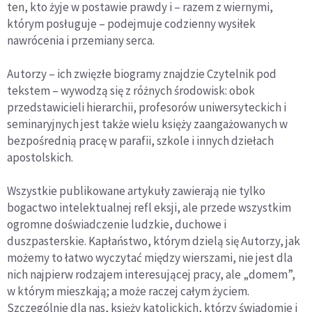
ten, kto żyje w postawie prawdy i – razem z wiernymi,
którym posługuje – podejmuje codzienny wysiłek
nawrócenia i przemiany serca.
Autorzy – ich zwięzłe biogramy znajdzie Czytelnik pod
tekstem – wywodzą się z różnych środowisk: obok
przedstawicieli hierarchii, profesorów uniwersyteckich i
seminaryjnych jest także wielu księży zaangażowanych w
bezpośrednią pracę w parafii, szkole i innych dziełach
apostolskich.
Wszystkie publikowane artykuły zawierają nie tylko
bogactwo intelek­tualnej refl eksji, ale przede wszystkim
ogromne doświadczenie ludzkie, du­chowe i
duszpasterskie. Kapłaństwo, którym dzielą się Autorzy, jak
może­my to łatwo wyczytać między wierszami, nie jest dla
nich najpierw rodza­jem interesującej pracy, ale „domem”,
w którym mieszkają; a może raczej całym życiem.
Szczególnie dla nas, księży katolickich, którzy świadomie i