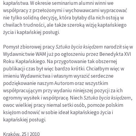
kapłaństwa. W okresie seminarium alumni winni we
współpracy z przełożonymi i wychowawcami wypracować
nie tylko solidną decyzję, która byłaby dla nich ostoją w
chwilach trud­ności, ale także szeroką wizję kapłańskiego
życia i kapłańskiej posługi.
Pomysł zbiorowej pracy
Sztuka bycia księdzem
narodził się w
Wydaw­nictwie WAM już po ogłoszeniu przez Benedykta XVI
Roku Kapłańskiego. Na przygotowanie tak obszernej
publikacji czas był więc bardzo krótki. Chciałbym więc w
imieniu Wydawnictwa i własnym wyrazić serdeczne
podziękowanie naszym Autorom oraz wszystkim
współpracującym przy wy­daniu niniejszej pozycji za ich
ogromny wysiłek i współpracę. Niech
Sztuka
bycia księdzem
,
owoc wielkiej pracy niemal setki osób, pomoże polskim
księżom odnowić w sobie ideał kapłańskiego życia i
kapłańskiej posługi.
Kraków, 25 I 2010