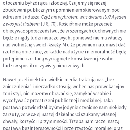
otoczeniu był zdrajca i złodziej. Czujemy się raczej
zbudowa­ni publicznym upomnieniem skierowanym pod
adresem Judasza:
Czyż nie wybrałem was dwunastu? A jeden
z was jest diabłem
(J 6, 70). Kościół nie może przecież
obiecywać społeczeństwu, że w szeregach duchownych nie
będzie nigdy ludzi nieuczciwych, ponieważ nie ma władzy
nad wolnością swoich księży. M o że powinien natomiast dać
rzetelną obietnicę, że każde nadużycie i niemoralność będą
potępione i zostaną wyciągnięte konsekwen­cje wobec
ludzi w sposób oczywisty nieuczciwych.
Nawet jeżeli niektóre wielkie media traktują nas „bez
znieczulenia” i nierzadko stosują wobec nas prowokacyjny
ton i styl, nie możemy obrażać się, zamykać w sobie i
wycofywać z przestrzeni publicznej i medialnej. Taką
postawą potwierdzalibyśmy jedynie czynione nam niekiedy
zarzuty, że w całej naszej działalności szukamy własnej
chwały, korzyści i przyjem­ności. Trzeba nam raczej naszą
postawą bezinteresowności i przejrzystości moralnej oraz