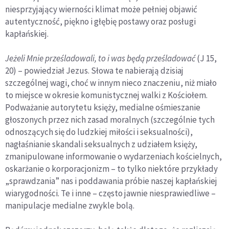
niesprzyjający wierności klimat może pełniej objawić
autentyczność, piękno i głębię postawy oraz posługi
kapłańskiej.
Je
żeli Mnie prześladowali, to i was będą prześladować
(J 15,
20) – powiedział Jezus. Słowa te nabierają dzisiaj
szczególnej wagi, choć w innym nieco znaczeniu, niż miało
to miejsce w okresie komunistycznej walki z Kościołem.
Podważanie autorytetu księży, medialne ośmieszanie
głoszonych przez nich zasad moralnych (szczególnie tych
odnoszących się do ludzkiej miłości i seksualności),
nagłaśnianie skandali seksualnych z udzia­łem księży,
zmanipulowane informowanie o wydarzeniach kościelnych,
oskarżanie o korporacjonizm – to tylko niektóre przykłady
„sprawdzania” nas i poddawania próbie naszej kapłańskiej
wiarygodności. Te i inne – często jawnie niesprawiedliwe –
manipulacje medialne zwykle bolą.