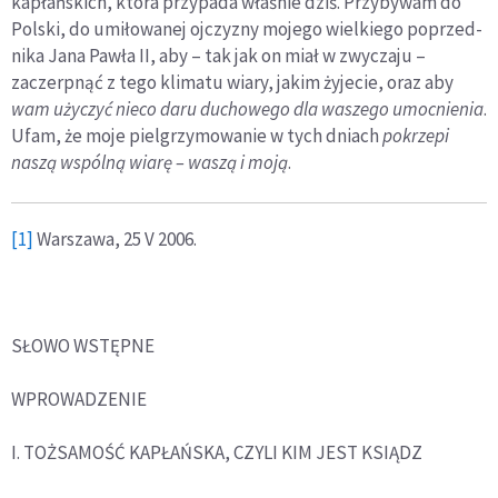
kapłańskich, która przypada właśnie dziś. Przybywam do
Polski, do umiłowanej ojczyzny mojego wielkiego poprzed­
nika Jana Pawła II, aby – tak jak on miał w zwyczaju –
zaczerpnąć z tego klimatu wiary, jakim żyjecie, oraz aby
wam użyczyć nieco daru duchowego
dla waszego umocnienia
.
Ufam, że moje pielgrzymowanie w tych dniach
pokrzepi
naszą wspólną wiarę – waszą i moją
.
[1]
Warszawa, 25 V 2006.
SŁOWO WSTĘPNE
WPROWADZENIE
I. TOŻSAMOŚĆ KAPŁAŃSKA, CZYLI KIM JEST KSIĄDZ