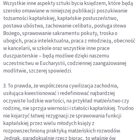
Wszystkie inne aspekty sztuki bycia księdzem, które będą
szeroko omawiane w niniejszej publikacji: poszukiwanie
tożsamości kapłańskiej, ka­płańskie posłuszeństwo,
postawa ubóstwa, zachowanie celibatu, posługa słowa
Bożego, sprawowanie sakramentu pokuty, troska o
ubogich, praca intelektualna, praca z młodzieżą, obecność
w kancelarii, w szkole oraz wszyst­kie inne prace
duszpasterskie – będą możliwe dzięki naszemu
uczestnictwu w Eucharystii, codziennej zaangażowanej
modlitwie, szczerej spowiedzi.
3. To prawda, że współczesna cywilizacja zachodnia,
usiłująca kwestionować i redefiniować najbardziej
oczywiste ludzkie wartości, na przykład małżeństwo czy
rodzinę, nie sprzyja wierności i stałości kapłańskiej. Trudno
nie kojarzyć łatwej rezygnacji ze sprawowania funkcji
kapłańskiej przez wielu młodych księży z
rozpowszechnioną praktyką małżeńskich rozwodów.
Jednak, paradoksalnie rzecz biorąc, to właśnie ów