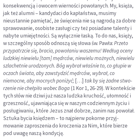
konsekwencją i owocem wierności powołanych. My, księża,
jak też alumni – kandydaci do kapłaństwa, musimy
nieustannie pamiętać, że święcenia nie są nagrodą za dobre
sprawowanie, osobiste zasługi czy też posiadane talenty i
nabyte umiejętności. Są wyłącznie łaską. To do nas, księży,
w szczególny sposób odnoszą się słowa św. Pawła:
Przeto
przy­patrzcie się, bracia, powołaniu waszemu! Według oceny
ludzkiej niewielu [tam] mędrców, niewielu możnych, niewielu
szlachetnie urodzonych. Bóg wybrał właśnie to, co głupie w
oczach świata, aby zawstydzić mędrców, wybrał, co
niemocne, aby mocnych poniżyć;
[…]
tak by się żadne stwo­
rzenie nie chełpiło wobec Boga
(1 Kor 1, 26-29). W kontekście
tych słów nie dziwi już nasza ludzka kruchość, ułomność i
grzeszność, ujawniająca się w naszym codziennym życiu i
posługiwaniu, które Jezus znał dobrze, zanim nas powołał.
Sztuka bycia księdzem – to najpierw pokorne przyj­
mowanie zaproszenia do kroczenia za Nim, które bierze
pod uwagę naszą kondycję.