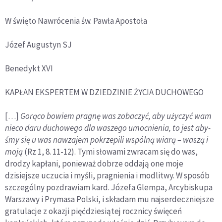
W święto Nawrócenia św. Pawła Apostoła
Józef Augustyn SJ
Benedykt XVI
KAPŁAN EKSPERTEM W DZIEDZINIE ŻYCIA DUCHOWEGO
[…]
Gorąco bowiem pragnę was zobaczyć, aby użyczyć wam
nieco daru duchowego dla waszego umocnienia, to jest aby­
śmy się u was nawzajem pokrzepili wspólną wiarą – waszą i
moją
(Rz 1, 8. 11-12). Tymi słowami zwracam się do was,
drodzy kapłani, ponieważ do­brze oddają one moje
dzisiejsze uczucia i myśli, pragnienia i modlitwy. W sposób
szczególny pozdrawiam kard. Józefa Glempa, Arcybiskupa
War­szawy i Prymasa Polski, i składam mu najserdeczniejsze
gratulacje z okazji pięćdziesiątej rocznicy święceń