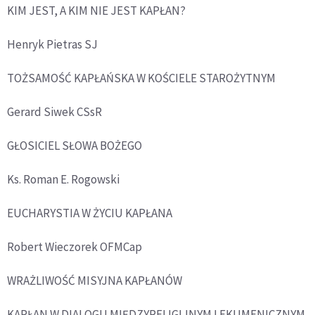
KIM JEST, A KIM NIE JEST KAPŁAN?
Henryk Pietras SJ
TOŻSAMOŚĆ KAPŁAŃSKA W KOŚCIELE STAROŻYTNYM
Gerard Siwek CSsR
GŁOSICIEL SŁOWA BOŻEGO
Ks. Roman E. Rogowski
EUCHARYSTIA W ŻYCIU KAPŁANA
Robert Wieczorek OFMCap
WRAŻLIWOŚĆ MISYJNA KAPŁANÓW
KAPŁAN W DIALOGU MIĘDZYRELIGIJNYM I EKUMENICZNYM