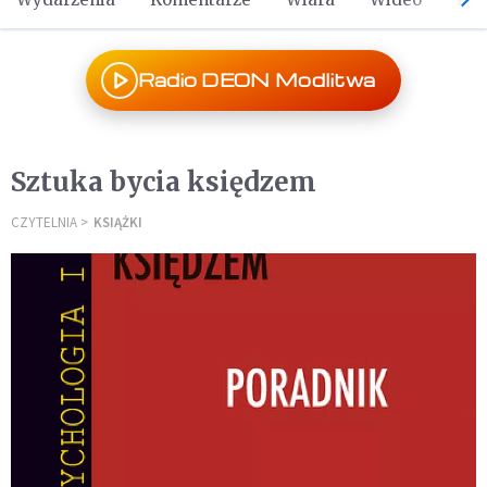
Radio DEON Modlitwa
Sztuka bycia księdzem
CZYTELNIA
KSIĄŻKI