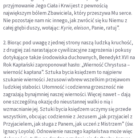
przyjmowanie Jego Ciała i Krwi jest z pewnością
największym bólem Zbawiciela, który przeszywa Mu serce.
Nie pozostaje nam nic innego, jak zwrócić się ku Niemu z
całej głębi duszy, wołając:
Kyrie, eleison
, Panie, ratuj”.
2. Biorąc pod uwagę z jednej strony naszą ludzką kruchość,
z drugiej zaś narastające cywilizacyjne zagrożenia i pokusy
dotykające także środowiska duchownych, Benedykt XVI na
Rok Kapłański zaproponował hasło: „Wierność Chrystusa –
wierność kapłana”. Sztuka bycia księdzem to najpierw
szukanie wierności Jezusowi wbrew wszelkim przejawom
ludzkiej słabości. Ułomność i codzienna grzeszność nie
zagrażają bynajmniej naszej wierności. Więcej nawet – dają
one szczególną okazję do nieustannej walki o nią i
wzmacnianie jej. Sztuki bycia księdzem uczymy się przede
wszystkim, obcując codziennie z Jezusem „jak przyjaciel z
Przyjacielem, jak sługa z Panem, jak uczeń z Mistrzem” (św.
Ignacy Loyola). Odnowienie naszego kapłaństwa może więc