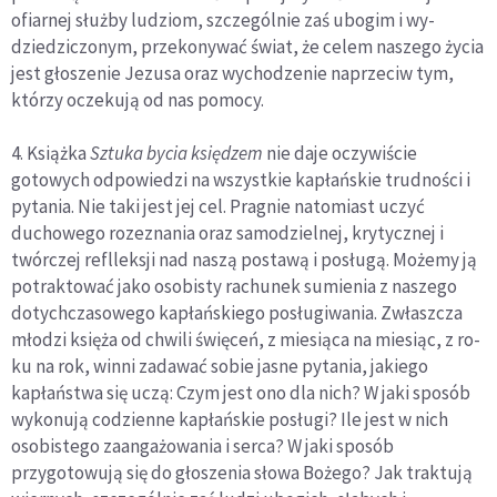
ofiarnej służby ludziom, szczególnie zaś ubogim i wy­
dziedziczonym, przekonywać świat, że celem naszego życia
jest głoszenie Jezusa oraz wychodzenie naprzeciw tym,
którzy oczekują od nas pomocy.
4. Książka
Sztuka bycia księdzem
nie daje oczywiście
gotowych odpowiedzi na wszystkie kapłańskie trudności i
pytania. Nie taki jest jej cel. Pragnie natomiast uczyć
duchowego rozeznania oraz samodzielnej, krytycznej i
twórczej reflleksji nad naszą postawą i posługą. Możemy ją
potraktować jako osobisty rachunek sumienia z naszego
dotychczasowego kapłańskiego posługiwania. Zwłaszcza
młodzi księża od chwili święceń, z miesiąca na miesiąc, z ro­
ku na rok, winni zadawać sobie jasne pytania, jakiego
kapłaństwa się uczą: Czym jest ono dla nich? W jaki sposób
wykonują codzienne kapłańskie posługi? Ile jest w nich
osobistego zaangażowania i serca? W jaki spo­sób
przygotowują się do głoszenia słowa Bożego? Jak traktują