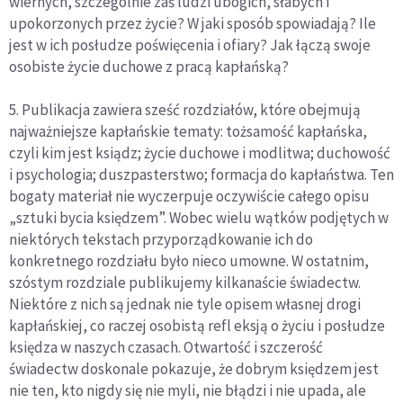
wiernych, szczególnie zaś ludzi ubogich, słabych i
upokorzonych przez życie? W jaki sposób spowiadają? Ile
jest w ich posłudze poświęcenia i ofiary? Jak łączą swoje
osobiste życie duchowe z pracą kapłańską?
5. Publikacja zawiera sześć rozdziałów, które obejmują
najważniejsze kapłańskie tematy: tożsamość kapłańska,
czyli kim jest ksiądz; życie du­chowe i modlitwa; duchowość
i psychologia; duszpasterstwo; formacja do kapłaństwa. Ten
bogaty materiał nie wyczerpuje oczywiście całego opisu
„sztuki bycia księdzem”. Wobec wielu wątków podjętych w
niektórych tekstach przyporządkowanie ich do
konkretnego rozdziału było nieco umowne. W ostatnim,
szóstym rozdziale publikujemy kilkanaście świadectw.
Niektóre z nich są jednak nie tyle opisem własnej drogi
kapłańskiej, co raczej osobistą refl eksją o życiu i posłudze
księdza w naszych czasach. Otwartość i szczerość
świadectw doskonale pokazuje, że dobrym księdzem jest
nie ten, kto nigdy się nie myli, nie błądzi i nie upada, ale