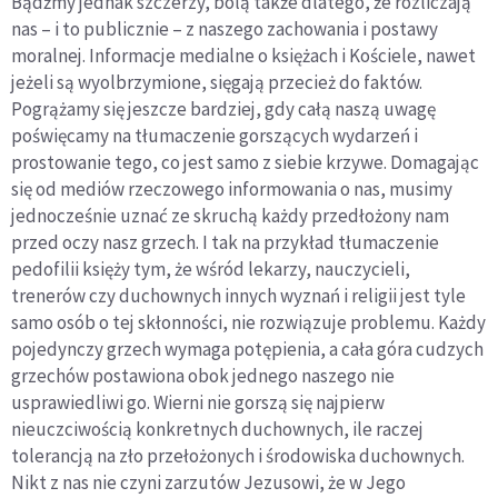
Bądźmy jednak szczerzy, bolą także dlatego, że rozliczają
nas – i to pub­licznie – z naszego zachowania i postawy
moralnej. Informacje medialne o księżach i Kościele, nawet
jeżeli są wyolbrzymione, sięgają przecież do faktów.
Pogrążamy się jeszcze bardziej, gdy całą naszą uwagę
poświęcamy na tłumaczenie gorszących wydarzeń i
prostowanie tego, co jest samo z sie­bie krzywe. Domagając
się od mediów rzeczowego informowania o nas, musimy
jednocześnie uznać ze skruchą każdy przedłożony nam
przed oczy nasz grzech. I tak na przykład tłumaczenie
pedofilii księży tym, że wśród lekarzy, nauczycieli,
trenerów czy duchownych innych wyznań i religii jest tyle
samo osób o tej skłonności, nie rozwiązuje problemu. Każdy
pojedyn­czy grzech wymaga potępienia, a cała góra cudzych
grzechów postawiona obok jednego naszego nie
usprawiedliwi go. Wierni nie gorszą się najpierw
nieuczciwością konkretnych duchownych, ile raczej
tolerancją na zło przełożonych i środowiska duchownych.
Nikt z nas nie czyni zarzutów Jezuso­wi, że w Jego