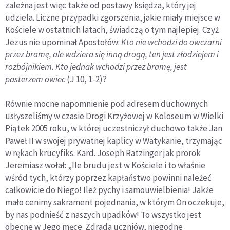
zależna jest więc także od po­stawy księdza, który jej
udziela. Liczne przypadki zgorszenia, jakie miały miejsce w
Kościele w ostatnich latach, świadczą o tym najlepiej. Czyż
Je­zus nie upominał Apostołów:
Kto nie wchodzi do owczarni
przez bramę, ale wdziera się inną drogą, ten jest złodziejem i
rozbójnikiem. Kto jednak wchodzi przez bramę, jest
pasterzem owiec
(J 10, 1-2)?
Równie mocne napomnienie pod adresem duchownych
usłyszeliśmy w czasie Drogi Krzyżowej w Koloseum w Wielki
Piątek 2005 roku, w któ­rej uczestniczył duchowo także Jan
Paweł II w swojej prywatnej kaplicy w Watykanie, trzymając
w rękach krucyfiks. Kard. Joseph Ratzinger jak prorok
Jeremiasz wołał: „Ile brudu jest w Kościele i to właśnie
wśród tych, którzy poprzez kapłaństwo powinni należeć
całkowicie do Niego! Ileż py­chy i samouwielbienia! Jakże
mało cenimy sakrament pojednania, w któ­rym On oczekuje,
by nas podnieść z naszych upadków! To wszystko jest
obecne w Jego męce. Zdrada uczniów, niegodne