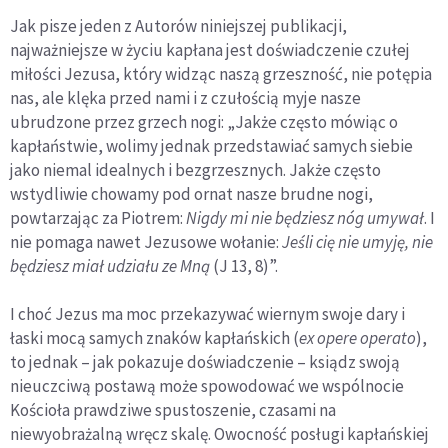
Jak pisze jeden z Autorów niniejszej publikacji,
najważniejsze w życiu kapłana jest doświadczenie czułej
miłości Jezusa, który widząc naszą grzeszność, nie potępia
nas, ale klęka przed nami i z czułością myje nasze
ubrudzone przez grzech nogi: „Jakże często mówiąc o
kapłaństwie, wolimy jednak przedstawiać samych siebie
jako niemal idealnych i bezgrzesznych. Jakże często
wstydliwie chowamy pod ornat nasze brudne nogi,
powtarzając za Piotrem:
Nigdy mi nie będziesz nóg umywał
. I
nie pomaga nawet Jezusowe wołanie:
Jeśli cię nie umyję, nie
będziesz miał udziału ze Mną
(J 13, 8)”.
I choć Jezus ma moc przekazywać wiernym swoje dary i
łaski mocą samych znaków kapłańskich (
ex opere operato
),
to jednak – jak pokazuje doświadczenie – ksiądz swoją
nieuczciwą postawą może spowodować we wspólnocie
Kościoła prawdziwe spustoszenie, czasami na
niewyobrażalną wręcz skalę. Owocność posługi kapłańskiej