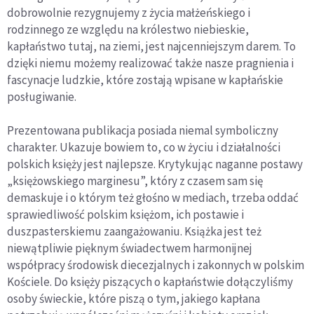
dobrowolnie rezygnujemy z życia małżeńskiego i
rodzinnego ze względu na królestwo niebieskie,
kapłaństwo tutaj, na ziemi, jest najcenniejszym darem. To
dzięki niemu możemy realizować także nasze pragnienia i
fascy­nacje ludzkie, które zostają wpisane w kapłańskie
posługiwanie.
Prezentowana publikacja posiada niemal symboliczny
charakter. Uka­zuje bowiem to, co w życiu i działalności
polskich księży jest najlepsze. Krytykując naganne postawy
„księżowskiego marginesu”, który z czasem sam się
demaskuje i o którym też głośno w mediach, trzeba oddać
sprawiedliwość polskim księżom, ich postawie i
duszpasterskiemu zaangażowaniu. Książka jest też
niewątpliwie pięknym świadectwem harmonijnej
współpracy środowisk diecezjalnych i zakonnych w polskim
Kościele. Do księży piszących o kapłaństwie dołączyliśmy
osoby świeckie, które piszą o tym, jakiego kapłana