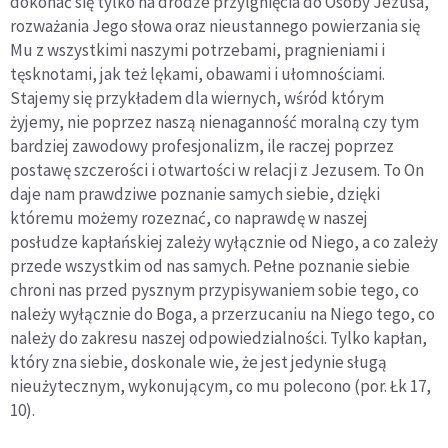
dokonać się tylko na drodze przylgnięcia do Oso­by Jezusa,
rozważania Jego słowa oraz nieustannego powierzania się
Mu z wszystkimi naszymi potrzebami, pragnieniami i
tęsknotami, jak też lęka­mi, obawami i ułomnościami.
Stajemy się przykładem dla wiernych, wśród którym
żyjemy, nie poprzez naszą nienaganność moralną czy tym
bardziej zawodowy profesjonalizm, ile raczej poprzez
postawę szczerości i otwar­tości w relacji z Jezusem. To On
daje nam prawdziwe poznanie samych siebie, dzięki
któremu możemy rozeznać, co naprawdę w naszej
posłudze kapłańskiej zależy wyłącznie od Niego, a co zależy
przede wszystkim od nas samych. Pełne poznanie siebie
chroni nas przed pysznym przypisywa­niem sobie tego, co
należy wyłącznie do Boga, a przerzucaniu na Niego te­go, co
należy do zakresu naszej odpowiedzialności. Tylko kapłan,
który zna siebie, doskonale wie, że jest jedynie sługą
nieużytecznym, wykonującym, co mu polecono (por. Łk 17,
10).