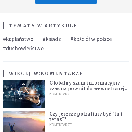
TEMATY W ARTYKULE
#kapłaństwo
#ksiądz
#kościół w polsce
#duchowieństwo
WIĘCEJ W:
KOMENTARZE
Globalny szum informacyjny –
czas na powrót do wewnętrznej
prawdy
KOMENTARZE
Czy jeszcze potrafimy być "tu i
teraz"?
KOMENTARZE