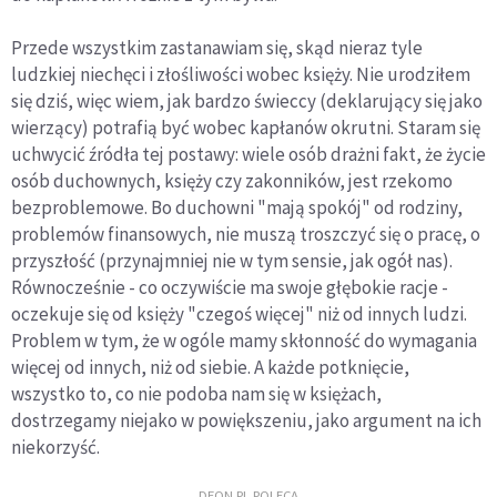
Przede wszystkim zastanawiam się, skąd nieraz tyle
ludzkiej niechęci i złośliwości wobec księży. Nie urodziłem
się dziś, więc wiem, jak bardzo świeccy (deklarujący się jako
wierzący) potrafią być wobec kapłanów okrutni. Staram się
uchwycić źródła tej postawy: wiele osób drażni fakt, że życie
osób duchownych, księży czy zakonników, jest rzekomo
bezproblemowe. Bo duchowni "mają spokój" od rodziny,
problemów finansowych, nie muszą troszczyć się o pracę, o
przyszłość (przynajmniej nie w tym sensie, jak ogół nas).
Równocześnie - co oczywiście ma swoje głębokie racje -
oczekuje się od księży "czegoś więcej" niż od innych ludzi.
Problem w tym, że w ogóle mamy skłonność do wymagania
więcej od innych, niż od siebie. A każde potknięcie,
wszystko to, co nie podoba nam się w księżach,
dostrzegamy niejako w powiększeniu, jako argument na ich
niekorzyść.
DEON.PL POLECA