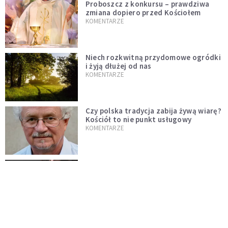
Proboszcz z konkursu – prawdziwa
zmiana dopiero przed Kościołem
KOMENTARZE
Niech rozkwitną przydomowe ogródki
i żyją dłużej od nas
KOMENTARZE
Czy polska tradycja zabija żywą wiarę?
Kościół to nie punkt usługowy
KOMENTARZE
"Jezus AI" i religijne chatboty. Czy
Leon XIV odpowie na duchowość epoki
sztucznej inteligencji?
KOMENTARZE
AI wyręcza nas i zabiera pracę. Mimo to
ludzkie myślenie nie przestaje być w