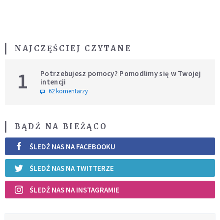
NAJCZĘŚCIEJ CZYTANE
1
Potrzebujesz pomocy? Pomodlimy się w Twojej
intencji
62 komentarzy
BĄDŹ NA BIEŻĄCO
ŚLEDŹ NAS NA FACEBOOKU
ŚLEDŹ NAS NA TWITTERZE
ŚLEDŹ NAS NA INSTAGRAMIE