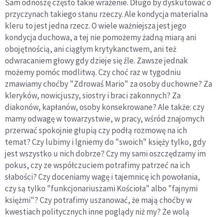
Sam odnoszę często takie wrażenie. Długo by dyskutować o
przyczynach takiego stanu rzeczy. Ale kondycja materialna
kleru to jest jedna rzecz. O wiele ważniejsza jest jego
kondycja duchowa, a tej nie pomożemy żadną miarą ani
obojętnością, ani ciągłym krytykanctwem, ani też
odwracaniem głowy gdy dzieje się źle. Zawsze jednak
możemy pomóc modlitwą. Czy choć raz w tygodniu
zmawiamy choćby "Zdrowaś Mario" za osoby duchowne? Za
kleryków, nowicjuszy, siostry i braci zakonnych? Za
diakonów, kapłanów, osoby konsekrowane? Ale także: czy
mamy odwagę w towarzystwie, w pracy, wśród znajomych
przerwać spokojnie głupią czy podłą rozmowę na ich
temat? Czy lubimy i lgniemy do "swoich" księży tylko, gdy
jest wszystko u nich dobrze? Czy my sami oszczędzamy im
pokus, czy ze współczuciem potrafimy patrzeć na ich
słabości? Czy doceniamy wagę i tajemnicę ich powołania,
czy są tylko "funkcjonariuszami Kościoła" albo "fajnymi
księżmi"? Czy potrafimy uszanować, że mają choćby w
kwestiach politycznych inne poglądy niż my? Że wolą