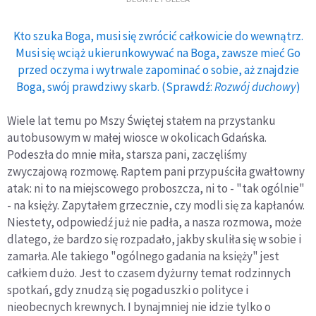
Kto szuka Boga, musi się zwrócić całkowicie do wewnątrz.
Musi się wciąż ukierunkowywać na Boga, zawsze mieć Go
przed oczyma i wytrwale zapominać o sobie, aż znajdzie
Boga, swój prawdziwy skarb. (Sprawdź:
Rozwój duchowy
)
Wiele lat temu po Mszy Świętej stałem na przystanku
autobusowym w małej wiosce w okolicach Gdańska.
Podeszła do mnie miła, starsza pani, zaczęliśmy
zwyczajową rozmowę. Raptem pani przypuściła gwałtowny
atak: ni to na miejscowego proboszcza, ni to - "tak ogólnie"
- na księży. Zapytałem grzecznie, czy modli się za kapłanów.
Niestety, odpowiedź już nie padła, a nasza rozmowa, może
dlatego, że bardzo się rozpadało, jakby skuliła się w sobie i
zamarła. Ale takiego "ogólnego gadania na księży" jest
całkiem dużo. Jest to czasem dyżurny temat rodzinnych
spotkań, gdy znudzą się pogaduszki o polityce i
nieobecnych krewnych. I bynajmniej nie idzie tylko o