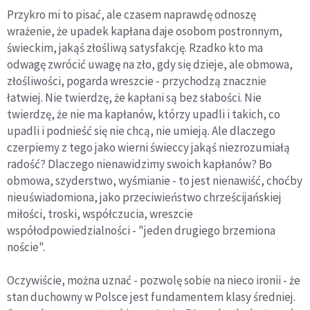
Przykro mi to pisać, ale czasem naprawdę odnoszę
wrażenie, że upadek kapłana daje osobom postronnym,
świeckim, jakąś złośliwą satysfakcję. Rzadko kto ma
odwagę zwrócić uwagę na zło, gdy się dzieje, ale obmowa,
złośliwości, pogarda wreszcie - przychodzą znacznie
łatwiej. Nie twierdzę, że kapłani są bez słabości. Nie
twierdzę, że nie ma kapłanów, którzy upadli i takich, co
upadli i podnieść się nie chcą, nie umieją. Ale dlaczego
czerpiemy z tego jako wierni świeccy jakąś niezrozumiałą
radość? Dlaczego nienawidzimy swoich kapłanów? Bo
obmowa, szyderstwo, wyśmianie - to jest nienawiść, choćby
nieuświadomiona, jako przeciwieństwo chrześcijańskiej
miłości, troski, współczucia, wreszcie
współodpowiedzialności - "jeden drugiego brzemiona
noście".
Oczywiście, można uznać - pozwolę sobie na nieco ironii - że
stan duchowny w Polsce jest fundamentem klasy średniej.