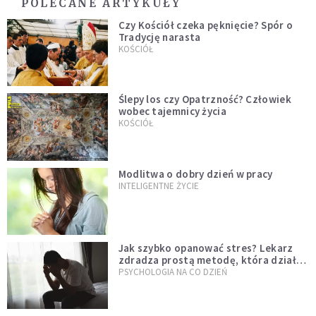
POLECANE ARTYKUŁY
Czy Kościół czeka pęknięcie? Spór o
Tradycję narasta
KOŚCIÓŁ
Ślepy los czy Opatrzność? Człowiek
wobec tajemnicy życia
KOŚCIÓŁ
Modlitwa o dobry dzień w pracy
INTELIGENTNE ŻYCIE
Jak szybko opanować stres? Lekarz
zdradza prostą metodę, która działa
od razu
PSYCHOLOGIA NA CO DZIEŃ