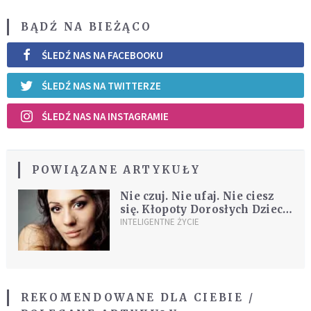
BĄDŹ NA BIEŻĄCO
ŚLEDŹ NAS NA FACEBOOKU
ŚLEDŹ NAS NA TWITTERZE
ŚLEDŹ NAS NA INSTAGRAMIE
POWIĄZANE ARTYKUŁY
Nie czuj. Nie ufaj. Nie ciesz
się. Kłopoty Dorosłych Dzieci
Alkoholików
INTELIGENTNE ŻYCIE
REKOMENDOWANE DLA CIEBIE /