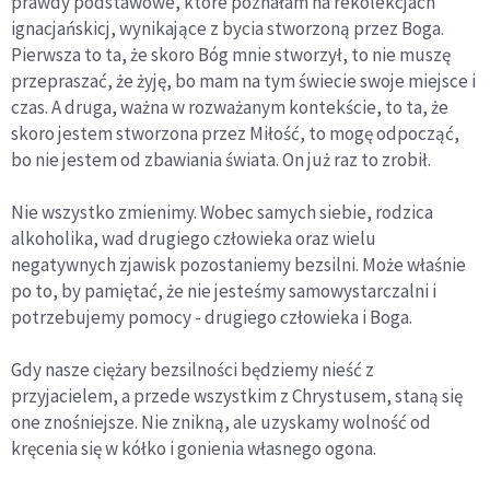
prawdy podstawowe, które poznałam na rekolekcjach
ignacjańskicj, wynikające z bycia stworzoną przez Boga.
Pierwsza to ta, że skoro Bóg mnie stworzył, to nie muszę
przepraszać, że żyję, bo mam na tym świecie swoje miejsce i
czas. A druga, ważna w rozważanym kontekście, to ta, że
skoro jestem stworzona przez Miłość, to mogę odpocząć,
bo nie jestem od zbawiania świata. On już raz to zrobił.
Nie wszystko zmienimy. Wobec samych siebie, rodzica
alkoholika, wad drugiego człowieka oraz wielu
negatywnych zjawisk pozostaniemy bezsilni. Może właśnie
po to, by pamiętać, że nie jesteśmy samowystarczalni i
potrzebujemy pomocy - drugiego człowieka i Boga.
Gdy nasze ciężary bezsilności będziemy nieść z
przyjacielem, a przede wszystkim z Chrystusem, staną się
one znośniejsze. Nie znikną, ale uzyskamy wolność od
kręcenia się w kółko i gonienia własnego ogona.