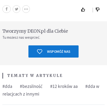
Tworzymy DEON.pl dla Ciebie
Tu możesz nas wesprzeć.
WSPOMÓŻ NAS
TEMATY W ARTYKULE
#dda
#bezsilność
#12 kroków aa
#dda w
relacjcach z innymi