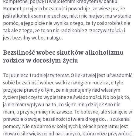
kompletnej porażki i wieloletnim kredytem w banku.
Moment przyjęcia bezsilności powoduje, że wiesz już, że
jeśli alkoholik sam nie zechce, nikt i nic nie jest mu w stanie
pomóc, a jego picie nie wynika z tego, że ty coś zrobiłeś nie
tak ale z tego, że to on nie radzi sobie z rzeczywistością i
jest bezsilny wobec nałogu.
Bezsilność wobec skutków alkoholizmu
rodzica w dorosłym życiu
To już nieco trudniejszy temat. O ile łatwiej jest uświadomić
sobie bezsilność wobec walki z nałogiem rodzica, o tyle
przyjęcie prawdy o tym, że nie panujemy nad własnym
życiem jest często wypierane ze świadomości. No bo jak to,
ja nie mam wpływu na to, co się ze mną dzieje? Ano nie
mam, a przynajmniej nie zawsze. To bolesne, ale stanięcie w
prawdzie o swojej bezsilności otwiera drogę do… szukania
pomocy. Nie na darmo w kolejnych krokach programu jest
mowa o sile większej od nas samych, która może przywrócić