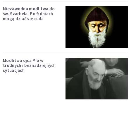
Niezawodna modlitwa do
św. Szarbela. Po 9 dniach
mogą dziać się cuda
Modlitwa ojca Pio w
trudnych i beznadziejnych
sytuacjach