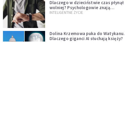
Dlaczego w dzieciństwie czas płynął
wolniej? Psychologowie znają
odpowiedź
INTELIGENTNE ŻYCIE
Dolina Krzemowa puka do Watykanu.
Dlaczego giganci AI słuchają księży?
KOŚCIÓŁ
Fatima przypomina – świat zmienia się
od nawróconego serca
KOŚCIÓŁ
Miała pomagać w górach, dziś coraz
częściej rani. Co stało się z
Tatromaniakami?
PO GODZINACH