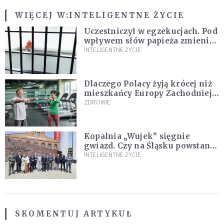
WIĘCEJ W:
INTELIGENTNE ŻYCIE
Uczestniczył w egzekucjach. Pod
wpływem słów papieża zmienił
zdanie
INTELIGENTNE ŻYCIE
Dlaczego Polacy żyją krócej niż
mieszkańcy Europy Zachodniej?
Ekspertka wskazuje główne
ZDROWIE
przyczyny
Kopalnia „Wujek” sięgnie
gwiazd. Czy na Śląsku powstanie
„Dolina Krzemowa”?
INTELIGENTNE ŻYCIE
SKOMENTUJ ARTYKUŁ