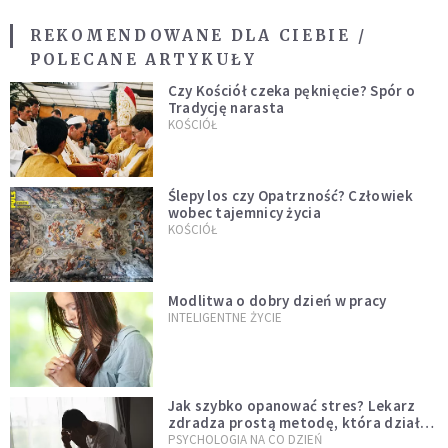
REKOMENDOWANE DLA CIEBIE /
POLECANE ARTYKUŁY
Czy Kościół czeka pęknięcie? Spór o
Tradycję narasta
KOŚCIÓŁ
Ślepy los czy Opatrzność? Człowiek
wobec tajemnicy życia
KOŚCIÓŁ
Modlitwa o dobry dzień w pracy
INTELIGENTNE ŻYCIE
Jak szybko opanować stres? Lekarz
zdradza prostą metodę, która działa
od razu
PSYCHOLOGIA NA CO DZIEŃ