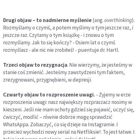
Drugi objaw – to nadmierne myślenie
(ang.
overthinking
).
Rozmyślamy o czymś, a potem myślimy o tym jeszcze raz, i
jeszcze raz. Czytamy o tym książkę - i znowu o tym
rozmyślamy. Jak to się kończy? - Osiem lat o czymś
rozmyślasz - ale nic nie zrobiłeś! - puentuje dr. Hartl.
Trzeci objaw to rezygnacja
. Nie wierzymy, że jesteśmy w
stanie coś zmienić. Jesteśmy zawstydzeni tym faktem,
zrezygnowani, przygnębieni, w depresji.
Czwarty objaw to rozproszenie uwagi.
- Żyjemy w erze
rozproszenia uwagi: nasz największy rozpraszacz nosimy w
kieszeni. Jeśli nie mam ochoty gdzieś się pojawić, uczyć się,
ćwiczyć, modlić – równie dobrze mogę sprawdzić
WhatsAppa. Zobaczyć, co się dzieje na Instagramie. I
przecież wychodzi nowy serial na Netfliksie!. To jest łatwe. I