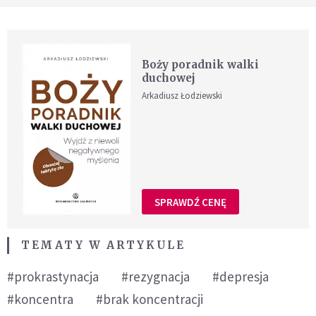
Boży poradnik walki
duchowej
Arkadiusz Łodziewski
SPRAWDŹ CENĘ
TEMATY W ARTYKULE
#prokrastynacja
#rezygnacja
#depresja
#koncentra
#brak koncentracji