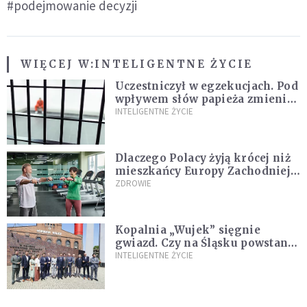
#podejmowanie decyzji
WIĘCEJ W:
INTELIGENTNE ŻYCIE
Uczestniczył w egzekucjach. Pod
wpływem słów papieża zmienił
zdanie
INTELIGENTNE ŻYCIE
Dlaczego Polacy żyją krócej niż
mieszkańcy Europy Zachodniej?
Ekspertka wskazuje główne
ZDROWIE
przyczyny
Kopalnia „Wujek” sięgnie
gwiazd. Czy na Śląsku powstanie
„Dolina Krzemowa”?
INTELIGENTNE ŻYCIE