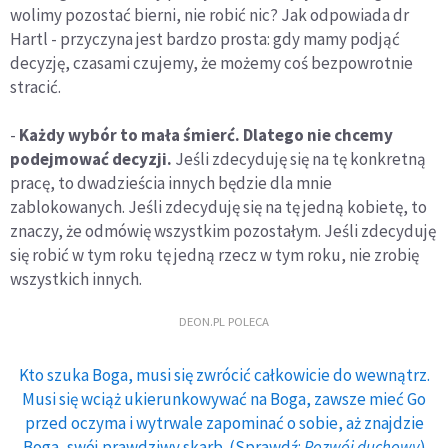
wolimy pozostać bierni, nie robić nic? Jak odpowiada dr
Hartl - przyczyna jest bardzo prosta: gdy mamy podjąć
decyzję, czasami czujemy, że możemy coś bezpowrotnie
stracić.
-
Każdy wybór to mała śmierć. Dlatego nie chcemy
podejmować decyzji.
Jeśli zdecyduję się na tę konkretną
pracę, to dwadzieścia innych będzie dla mnie
zablokowanych. Jeśli zdecyduję się na tę jedną kobietę, to
znaczy, że odmówię wszystkim pozostałym. Jeśli zdecyduję
się robić w tym roku tę jedną rzecz w tym roku, nie zrobię
wszystkich innych.
DEON.PL POLECA
Kto szuka Boga, musi się zwrócić całkowicie do wewnątrz.
Musi się wciąż ukierunkowywać na Boga, zawsze mieć Go
przed oczyma i wytrwale zapominać o sobie, aż znajdzie
Boga, swój prawdziwy skarb. (Sprawdź:
Rozwój duchowy
)