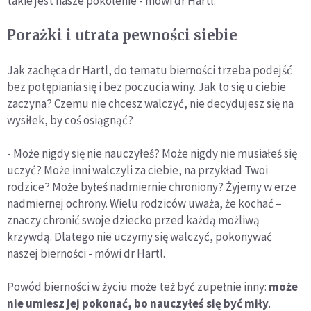
takie jest nasze pokolenie - mówi dr Hartl.
Porażki i utrata pewności siebie
Jak zachęca dr Hartl, do tematu bierności trzeba podejść
bez potępiania się i bez poczucia winy. Jak to się u ciebie
zaczyna? Czemu nie chcesz walczyć, nie decydujesz się na
wysiłek, by coś osiągnąć?
- Może nigdy się nie nauczyłeś? Może nigdy nie musiałeś się
uczyć? Może inni walczyli za ciebie, na przykład Twoi
rodzice? Może byłeś nadmiernie chroniony? Żyjemy w erze
nadmiernej ochrony. Wielu rodziców uważa, że kochać –
znaczy chronić swoje dziecko przed każdą możliwą
krzywdą. Dlatego nie uczymy się walczyć, pokonywać
naszej bierności - mówi dr Hartl.
Powód bierności w życiu może też być zupełnie inny:
może
nie umiesz jej pokonać, bo nauczyłeś się być miły
.