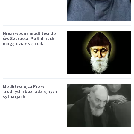
Niezawodna modlitwa do
św. Szarbela. Po 9 dniach
mogą dziać się cuda
Modlitwa ojca Pio w
trudnych i beznadziejnych
sytuacjach