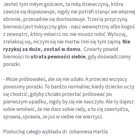
Jesteś tym miłym gościem, ta miłą dziewczyną, która
zawsze się dopasowuje, nigdy nie potrafi stanąć we własnej
obronie, przesadnie się dostosowuje. Trzecią przyczyną
bierności jest toksyczny głos - nasz wewnętrzny albo kogoś
z zewnątrz, który mówi ci: nic nie musisz robić. Wyluzuj,
zrelaksuj się, niczym się nie martw. Inni się tym zajmą.
Nie
ryzykuj za dużo, zostań w domu.
Czwarty powód
bierności to
utrata pewności siebie
, gdy doświadczamy
porażki.
- Może próbowałeś, ale się nie udało. A przecież wszyscy
ponosimy porażki. To bardzo normalne; kiedy dziecko uczy
się chodzić, gdyby chciało przestać próbować po
pierwszym upadku, nigdy by się nie nauczyło. Ale ty dajesz
sobie wmówić, że nie dasz sobie rady, a to cię zawstydza,
sprawia, sprawia, że już w siebie nie wierzysz.
Posłuchaj całego wykładu dr Johannesa Hartla: