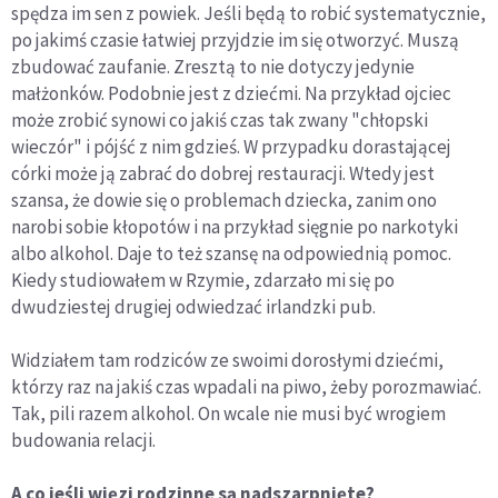
spędza im sen z powiek. Jeśli będą to robić systematycznie,
po jakimś czasie łatwiej przyjdzie im się otworzyć. Muszą
zbudować zaufanie. Zresztą to nie dotyczy jedynie
małżonków. Podobnie jest z dziećmi. Na przykład ojciec
może zrobić synowi co jakiś czas tak zwany "chłopski
wieczór" i pójść z nim gdzieś. W przypadku dorastającej
córki może ją zabrać do dobrej restauracji. Wtedy jest
szansa, że dowie się o problemach dziecka, zanim ono
narobi sobie kłopotów i na przykład sięgnie po narkotyki
albo alkohol. Daje to też szansę na odpowiednią pomoc.
Kiedy studiowałem w Rzymie, zdarzało mi się po
dwudziestej drugiej odwiedzać irlandzki pub.
Widziałem tam rodziców ze swoimi dorosłymi dziećmi,
którzy raz na jakiś czas wpadali na piwo, żeby porozmawiać.
Tak, pili razem alkohol. On wcale nie musi być wrogiem
budowania relacji.
A co jeśli więzi rodzinne są nadszarpnięte?