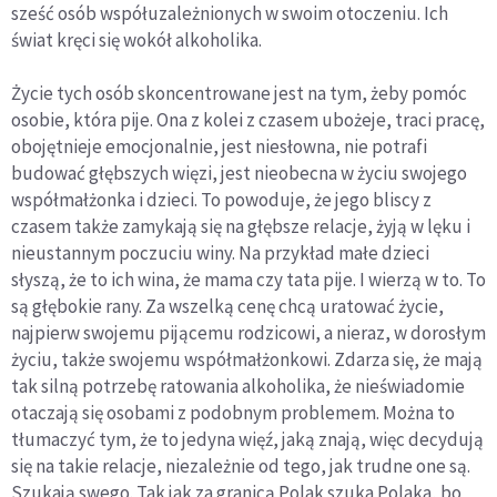
sześć osób współuzależnionych w swoim otoczeniu. Ich
świat kręci się wokół alkoholika.
Życie tych osób skoncentrowane jest na tym, żeby pomóc
osobie, która pije. Ona z kolei z czasem ubożeje, traci pracę,
obojętnieje emocjonalnie, jest niesłowna, nie potrafi
budować głębszych więzi, jest nieobecna w życiu swojego
współmałżonka i dzieci. To powoduje, że jego bliscy z
czasem także zamykają się na głębsze relacje, żyją w lęku i
nieustannym poczuciu winy. Na przykład małe dzieci
słyszą, że to ich wina, że mama czy tata pije. I wierzą w to. To
są głębokie rany. Za wszelką cenę chcą uratować życie,
najpierw swojemu pijącemu rodzicowi, a nieraz, w dorosłym
życiu, także swojemu współmałżonkowi. Zdarza się, że mają
tak silną potrzebę ratowania alkoholika, że nieświadomie
otaczają się osobami z podobnym problemem. Można to
tłumaczyć tym, że to jedyna więź, jaką znają, więc decydują
się na takie relacje, niezależnie od tego, jak trudne one są.
Szukają swego. Tak jak za granicą Polak szuka Polaka, bo