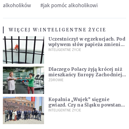
alkoholików
#jak pomóc alkoholikowi
WIĘCEJ W:
INTELIGENTNE ŻYCIE
Uczestniczył w egzekucjach. Pod
wpływem słów papieża zmienił
zdanie
INTELIGENTNE ŻYCIE
Dlaczego Polacy żyją krócej niż
mieszkańcy Europy Zachodniej?
Ekspertka wskazuje główne
ZDROWIE
przyczyny
Kopalnia „Wujek” sięgnie
gwiazd. Czy na Śląsku powstanie
„Dolina Krzemowa”?
INTELIGENTNE ŻYCIE