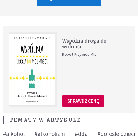
Wspólna droga do
wolności
Robert Krzywicki MIC
SPRAWDŹ CENĘ
TEMATY W ARTYKULE
#alkohol
#alkoholizm
#dda
#dorosłe dzieci