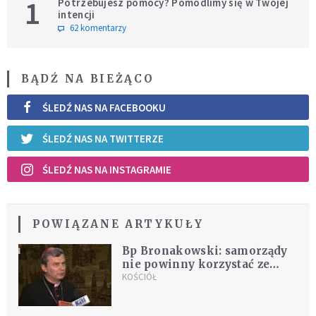
1
Potrzebujesz pomocy? Pomodlimy się w Twojej
intencji
62 komentarzy
BĄDŹ NA BIEŻĄCO
ŚLEDŹ NAS NA FACEBOOKU
ŚLEDŹ NAS NA TWITTERZE
ŚLEDŹ NAS NA INSTAGRAMIE
POWIĄZANE ARTYKUŁY
Bp Bronakowski: samorządy
nie powinny korzystać ze
sponsorowania festynów
KOŚCIÓŁ
przez browary