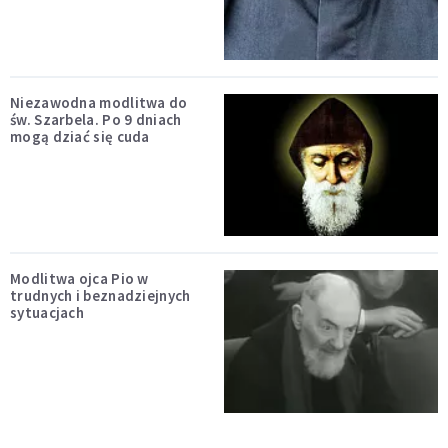
Niezawodna modlitwa do
św. Szarbela. Po 9 dniach
mogą dziać się cuda
Modlitwa ojca Pio w
trudnych i beznadziejnych
sytuacjach