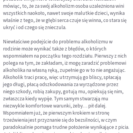
mówiąc, to, że za swój alkoholizm osoba uzależniona wini
wszystkich naokoło, nawet swoje malutkie dzieci, wynika
właśnie z tego, że w głębi serca czuje się winna, co stara się
ukryć i od czego się znieczula.
Niewłaściwe podejście do problemu alkoholizmu w
rodzinie może wynikać także z błędów, o których
wspomniałem na początku tego rozdziału. Pierwszy z nich
polega na tym, że zakładam, iż mogę zaradzić problemowi
alkoholika na własną ręką, zupełnie go w to nie angażując.
Alkoholik traci pracę, więc utrzymują go bliscy, spłacają
jego długi, płacą odszkodowania za wyrządzone przez
niego szkody, robią zakupy, gotują mu, opiekują się nim,
zwłaszcza kiedy wypije. Tym samym stwarzają mu
niezwykle komfortowe warunki, żeby… pił dalej.
Wspomniałem już, że pierwszym krokiem w stronę
trzeźwienia jest przyznanie się do bezsilności, w czym
paradoksalnie pomaga trudne położenie wynikające z picia.