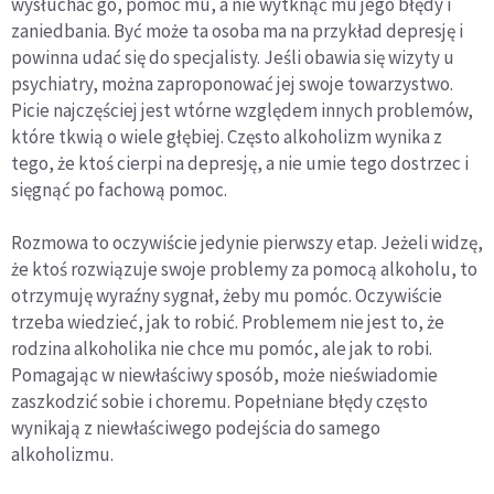
wysłuchać go, pomóc mu, a nie wytknąć mu jego błędy i
zaniedbania. Być może ta osoba ma na przykład depresję i
powinna udać się do specjalisty. Jeśli obawia się wizyty u
psychiatry, można zaproponować jej swoje towarzystwo.
Picie najczęściej jest wtórne względem innych problemów,
które tkwią o wiele głębiej. Często alkoholizm wynika z
tego, że ktoś cierpi na depresję, a nie umie tego dostrzec i
sięgnąć po fachową pomoc.
Rozmowa to oczywiście jedynie pierwszy etap. Jeżeli widzę,
że ktoś rozwiązuje swoje problemy za pomocą alkoholu, to
otrzymuję wyraźny sygnał, żeby mu pomóc. Oczywiście
trzeba wiedzieć, jak to robić. Problemem nie jest to, że
rodzina alkoholika nie chce mu pomóc, ale jak to robi.
Pomagając w niewłaściwy sposób, może nieświadomie
zaszkodzić sobie i choremu. Popełniane błędy często
wynikają z niewłaściwego podejścia do samego
alkoholizmu.