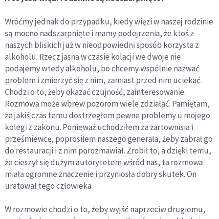
Wróćmy jednak do przypadku, kiedy więzi w naszej rodzinie
są mocno nadszarpnięte i mamy podejrzenia, że ktoś z
naszych bliskich już w nieodpowiedni sposób korzysta z
alkoholu. Rzecz jasna w czasie kolacji we dwoje nie
podajemy wtedy alkoholu, bo chcemy wspólnie nazwać
problem i zmierzyć się z nim, zamiast przed nim uciekać.
Chodzi o to, żeby okazać czujność, zainteresowanie.
Rozmowa może wbrew pozorom wiele zdziałać. Pamiętam,
że jakiś czas temu dostrzegłem pewne problemy u mojego
kolegi z zakonu. Ponieważ uchodziłem za żartownisia i
prześmiewcę, poprosiłem naszego generała, żeby zabrał go
do restauracji i z nim porozmawiał. Zrobił to, a dzięki temu,
że cieszył się dużym autorytetem wśród nas, ta rozmowa
miała ogromne znaczenie i przyniosła dobry skutek. On
uratował tego człowieka.
W rozmowie chodzi o to, żeby wyjść naprzeciw drugiemu,