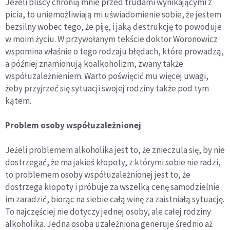
Jeżeli bliscy chronią mnie przed trudami wynikającymi z
picia, to uniemożliwiają mi uświadomienie sobie, że jestem
bezsilny wobec tego, że piję, i jaką destrukcję to powoduje
w moim życiu. W przywołanym tekście doktor Woronowicz
wspomina właśnie o tego rodzaju błędach, które prowadzą,
a później znamionują koalkoholizm, zwany także
współuzależnieniem. Warto poświęcić mu więcej uwagi,
żeby przyjrzeć się sytuacji swojej rodziny także pod tym
kątem.
Problem osoby współuzależnionej
Jeżeli problemem alkoholika jest to, że znieczula się, by nie
dostrzegać, że ma jakieś kłopoty, z którymi sobie nie radzi,
to problemem osoby współuzależnionej jest to, że
dostrzega kłopoty i próbuje za wszelką cenę samodzielnie
im zaradzić, biorąc na siebie całą winę za zaistniałą sytuację.
To najczęściej nie dotyczy jednej osoby, ale całej rodziny
alkoholika. Jedna osoba uzależniona generuje średnio aż