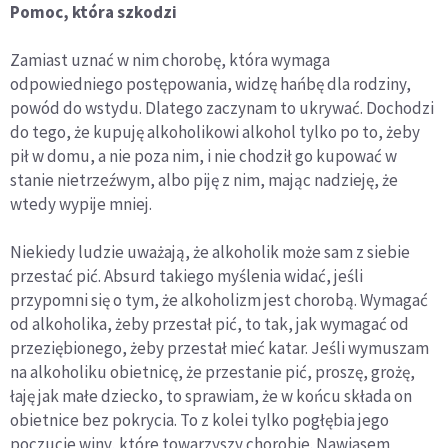
Pomoc, która szkodzi
Zamiast uznać w nim chorobę, która wymaga
odpowiedniego postępowania, widzę hańbę dla rodziny,
powód do wstydu. Dlatego zaczynam to ukrywać. Dochodzi
do tego, że kupuję alkoholikowi alkohol tylko po to, żeby
pił w domu, a nie poza nim, i nie chodził go kupować w
stanie nietrzeźwym, albo piję z nim, mając nadzieję, że
wtedy wypije mniej.
Niekiedy ludzie uważają, że alkoholik może sam z siebie
przestać pić. Absurd takiego myślenia widać, jeśli
przypomni się o tym, że alkoholizm jest chorobą. Wymagać
od alkoholika, żeby przestał pić, to tak, jak wymagać od
przeziębionego, żeby przestał mieć katar. Jeśli wymuszam
na alkoholiku obietnicę, że przestanie pić, proszę, grożę,
łaję jak małe dziecko, to sprawiam, że w końcu składa on
obietnice bez pokrycia. To z kolei tylko pogłębia jego
poczucie winy, które towarzyszy chorobie. Nawiasem