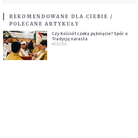
REKOMENDOWANE DLA CIEBIE /
POLECANE ARTYKUŁY
Czy Kościół czeka pęknięcie? Spór o
Tradycję narasta
KOŚCIÓŁ
Ślepy los czy Opatrzność? Człowiek
wobec tajemnicy życia
KOŚCIÓŁ
Modlitwa o dobry dzień w pracy
INTELIGENTNE ŻYCIE
Jak szybko opanować stres? Lekarz
zdradza prostą metodę, która działa