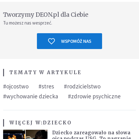
Tworzymy DEON.pl dla Ciebie
Tu możesz nas wesprzeć.
WSPOMÓŻ NAS
TEMATY W ARTYKULE
#ojcostwo
#stres
#rodzicielstwo
#wychowanie dziecka
#zdrowie psychiczne
WIĘCEJ W:
DZIECKO
Dziecko zareagowało na słowa
ojca podczas USG. To nagranie