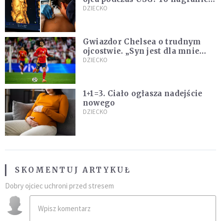
podbija sieć
DZIECKO
Gwiazdor Chelsea o trudnym
ojcostwie. „Syn jest dla mnie
ważniejszy niż sportowe trofea”
DZIECKO
1+1=3. Ciało ogłasza nadejście
nowego
DZIECKO
SKOMENTUJ ARTYKUŁ
Dobry ojciec uchroni przed stresem