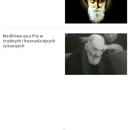
Modlitwa ojca Pio w
trudnych i beznadziejnych
sytuacjach