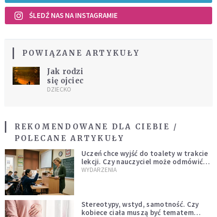
ŚLEDŹ NAS NA INSTAGRAMIE
POWIĄZANE ARTYKUŁY
Jak rodzi
się ojciec
DZIECKO
REKOMENDOWANE DLA CIEBIE /
POLECANE ARTYKUŁY
Uczeń chce wyjść do toalety w trakcie
lekcji. Czy nauczyciel może odmówić?
Jest jasne stanowisko
WYDARZENIA
Stereotypy, wstyd, samotność. Czy
kobiece ciała muszą być tematem