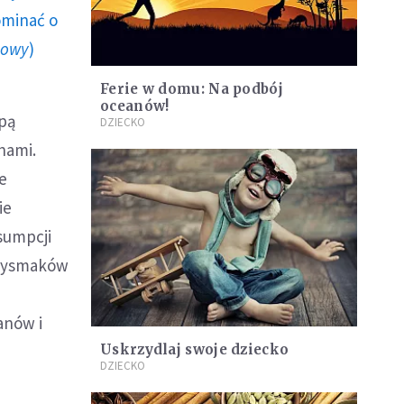
ominać o
howy
)
Ferie w domu: Na podbój
oceanów!
apą
DZIECKO
hami.
ze
ie
sumpcji
rzysmaków
anów i
Uskrzydlaj swoje dziecko
DZIECKO