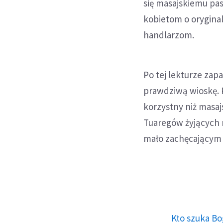
się masajskiemu pa
kobietom o orygina
handlarzom.
Po tej lekturze zapa
prawdziwą wioskę. P
korzystny niż masaj
Tuaregów żyjących 
mało zachęcającym 
Kto szuka Bo