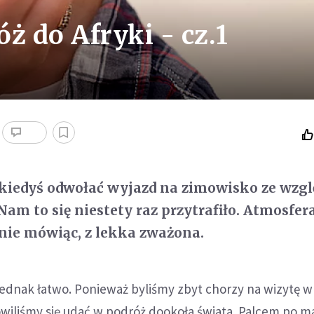
ż do Afryki - cz.1
 kiedyś odwołać wyjazd na zimowisko ze wzgl
 Nam to się niestety raz przytrafiło. Atmosfer
znie mówiąc, z lekka zważona.
jednak łatwo. Ponieważ byliśmy zbyt chorzy na wizytę w
iliśmy się udać w podróż dookoła świata. Palcem po ma