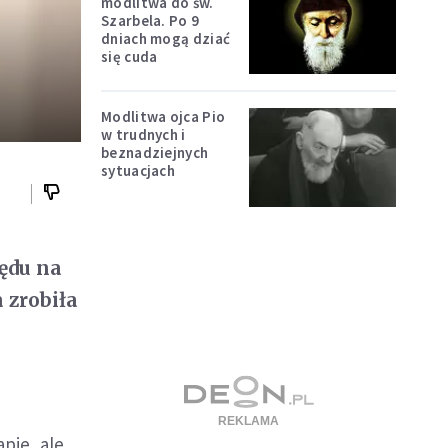
modlitwa do św.
Szarbela. Po 9
dniach mogą dziać
się cuda
Modlitwa ojca Pio
w trudnych i
beznadziejnych
sytuacjach
ędu na
a zrobiła
pie, ale