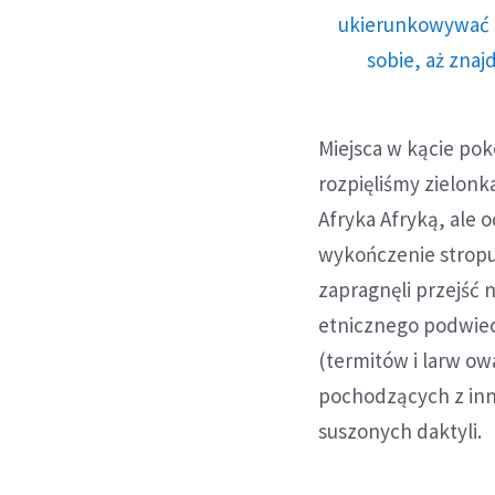
ukierunkowywać n
sobie, aż znaj
Miejsca w kącie pok
rozpięliśmy zielon
Afryka Afryką, ale 
wykończenie stropu
zapragnęli przejść
etnicznego podwiec
(termitów i larw ow
pochodzących z inn
suszonych daktyli.