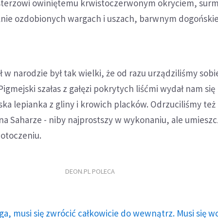
sterzowi owiniętemu krwistoczerwonym okryciem, surm
lnie ozdobionych wargach i uszach, barwnym dogońsk
ł w narodzie był tak wielki, że od razu urządziliśmy sob
igmejski szałas z gałęzi pokrytych liśćmi wydał nam się 
ska lepianka z gliny i krowich placków. Odrzuciliśmy też
na Saharze - niby najprostszy w wykonaniu, ale umiesz
otoczeniu.
DEON.PL POLECA
ga, musi się zwrócić całkowicie do wewnątrz. Musi się w