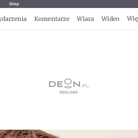
g
Sklep
Wię
darzenia
Komentarze
Wiara
Wideo