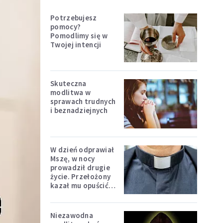
Potrzebujesz
pomocy?
Pomodlimy się w
Twojej intencji
Skuteczna
modlitwa w
sprawach trudnych
i beznadziejnych
W dzień odprawiał
Mszę, w nocy
prowadził drugie
życie. Przełożony
kazał mu opuścić
zakon
Niezawodna