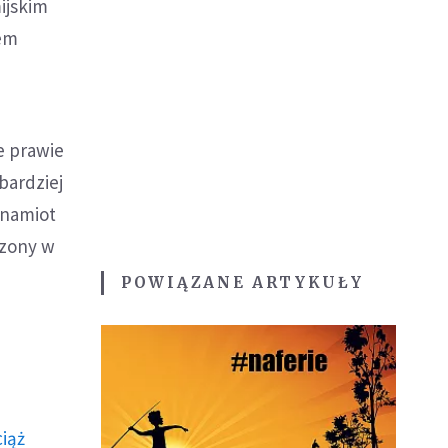
ijskim
iem
ie prawie
bardziej
 namiot
czony w
POWIĄZANE ARTYKUŁY
ciąż