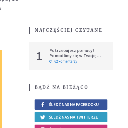
w
NAJCZĘŚCIEJ CZYTANE
Potrzebujesz pomocy?
1
Pomodlimy się w Twojej
intencji
62 komentarzy
BĄDŹ NA BIEŻĄCO
ŚLEDŹ NAS NA FACEBOOKU
ŚLEDŹ NAS NA TWITTERZE