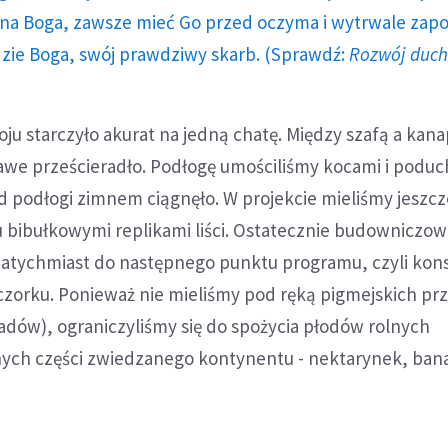
a Boga, zawsze mieć Go przed oczyma i wytrwale zap
dzie Boga, swój prawdziwy skarb. (Sprawdź:
Rozwój duc
oju starczyło akurat na jedną chatę. Między szafą a kan
kawe prześcieradło. Podłogę umościliśmy kocami i poduc
od podłogi zimnem ciągnęło. W projekcie mieliśmy jeszc
 bibułkowymi replikami liści. Ostatecznie budowniczow
 natychmiast do następnego punktu programu, czyli kon
zorku. Ponieważ nie mieliśmy pod ręką pigmejskich p
adów), ograniczyliśmy się do spożycia płodów rolnych
ych części zwiedzanego kontynentu - nektarynek, ban