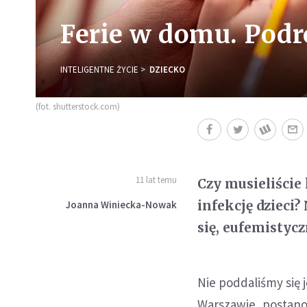
Ferie w domu. Podró
INTELIGENTNE ŻYCIE
DZIECKO
(fot. shutterstock.com)
11 lat temu
Czy musieliście
infekcję dzieci?
Joanna Winiecka-Nowak
się, eufemistyc
Nie poddaliśmy się 
Warszawie, postanow