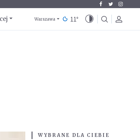
11
°
cej
Warszawa
WYBRANE DLA CIEBIE