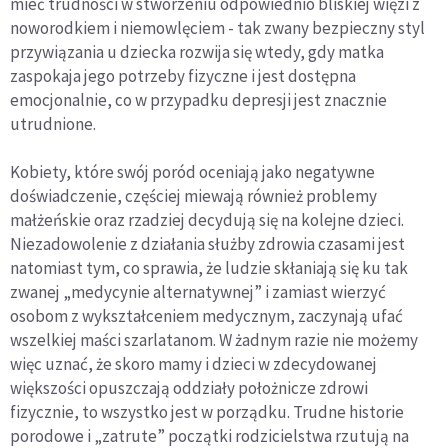
mieć trudności w stworzeniu odpowiednio bliskiej więzi z
noworodkiem i niemowlęciem - tak zwany bezpieczny styl
przywiązania u dziecka rozwija się wtedy, gdy matka
zaspokaja jego potrzeby fizyczne i jest dostępna
emocjonalnie, co w przypadku depresji jest znacznie
utrudnione.
Kobiety, które swój poród oceniają jako negatywne
doświadczenie, częściej miewają również problemy
małżeńskie oraz rzadziej decydują się na kolejne dzieci.
Niezadowolenie z działania służby zdrowia czasami jest
natomiast tym, co sprawia, że ludzie skłaniają się ku tak
zwanej „medycynie alternatywnej” i zamiast wierzyć
osobom z wykształceniem medycznym, zaczynają ufać
wszelkiej maści szarlatanom. W żadnym razie nie możemy
więc uznać, że skoro mamy i dzieci w zdecydowanej
większości opuszczają oddziały położnicze zdrowi
fizycznie, to wszystko jest w porządku. Trudne historie
porodowe i „zatrute” początki rodzicielstwa rzutują na