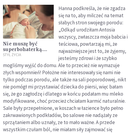
Hanna podkreśla, że nie zgadza
się na to, aby milczeć na temat
słabych stron swojego porodu:
„Odkąd urodziłam Antosia
wszyscy, zwłaszcza moja babcia i
teściowa, powtarzają mi, że
Nie muszę być
superbohaterką.
najważniejsze jest to, że żyjemy,
Mogę być zwyczajna,
STYL ŻYCIA
jesteśmy zdrowi i że szybko
zmęczona, bez
mogliśmy wyjść do domu. Ale to przecież nie wymazuje
humoru
złych wspomnień! Położne nie interesowały się nami nie
tylko podczas porodu, ale także na sali poporodowej, nikt
nie pomógł mi przystawiać dziecka do piersi, więc bałam
się, że go zagłodzę i dlatego w końcu podałam mu mleko
modyfikowane, choć przecież chciałam karmić naturalnie.
Sale były przepełnione, w koszach w łazience było pełno
zakrwawionych podkładów, bo salowe nie nadążały ze
sprzątaniem albo uznały, ze to mało ważne. A przede
wszystkim czułam ból, nie miałam siły zajmować się