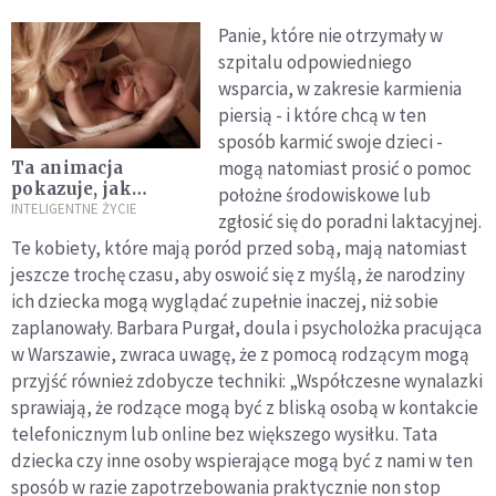
Panie, które nie otrzymały w
szpitalu odpowiedniego
wsparcia, w zakresie karmienia
piersią - i które chcą w ten
sposób karmić swoje dzieci -
mogą natomiast prosić o pomoc
Ta animacja
pokazuje, jak
położne środowiskowe lub
naprawdę wygląda
INTELIGENTNE ŻYCIE
zgłosić się do poradni laktacyjnej.
codzienność mamy
Te kobiety, które mają poród przed sobą, mają natomiast
[WIDEO]
jeszcze trochę czasu, aby oswoić się z myślą, że narodziny
ich dziecka mogą wyglądać zupełnie inaczej, niż sobie
zaplanowały. Barbara Purgał, doula i psycholożka pracująca
w Warszawie, zwraca uwagę, że z pomocą rodzącym mogą
przyjść również zdobycze techniki: „Współczesne wynalazki
sprawiają, że rodzące mogą być z bliską osobą w kontakcie
telefonicznym lub online bez większego wysiłku. Tata
dziecka czy inne osoby wspierające mogą być z nami w ten
sposób w razie zapotrzebowania praktycznie non stop