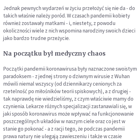
Jednak pewnych wydarzeń w życiu przełożyć się nie da - do
takich właśnie należy poród. W czasach pandemii kobiety
również zostawały matkami - i, niestety, z powodu
okoliczności wiele z nich wspomina narodziny swoich dzieci
jako bardzo trudne przeżycie.
Na początku był medyczny chaos
Początki pandemii koronawirusa były naznaczone swoistym
paradoksem - z jednej strony o dziwnym wirusie z Wuhan
mówili niemal wszyscy (od dziennikarzy cenionych za
rzetelność po miłośników teorii spiskowych), a z drugiej -
tak naprawdę nie wiedzieliśmy, z czym właściwie mamy do
czynienia. Lekarze różnych specjalizacji zastanawiali się, w
jaki sposób koronawirus może wpływać na funkcjonowanie
poszczególnych układów w naszym ciele oraz co jest w
stanie go pokonać - a z racji tego, że podczas pandemii
prawa natury nie ulegają zawieszeniu i także w czasie