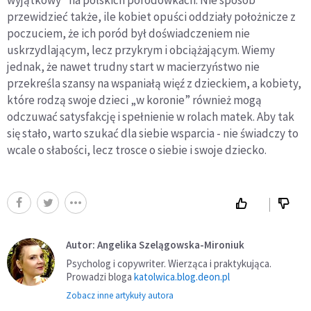
przewidzieć także, ile kobiet opuści oddziały położnicze z
poczuciem, że ich poród był doświadczeniem nie
uskrzydlającym, lecz przykrym i obciążającym. Wiemy
jednak, że nawet trudny start w macierzyństwo nie
przekreśla szansy na wspaniałą więź z dzieckiem, a kobiety,
które rodzą swoje dzieci „w koronie” również mogą
odczuwać satysfakcję i spełnienie w rolach matek. Aby tak
się stało, warto szukać dla siebie wsparcia - nie świadczy to
wcale o słabości, lecz trosce o siebie i swoje dziecko.
Autor: Angelika Szelągowska-Mironiuk
Psycholog i copywriter. Wierząca i praktykująca.
Prowadzi bloga
katolwica.blog.deon.pl
Zobacz inne artykuły autora