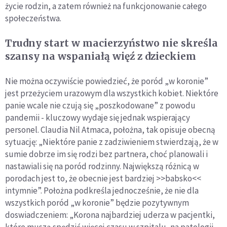
życie rodzin, a zatem również na funkcjonowanie całego
społeczeństwa.
Trudny start w macierzyństwo nie skreśla
szansy na wspaniałą więź z dzieckiem
Nie można oczywiście powiedzieć, że poród „w koronie”
jest przeżyciem urazowym dla wszystkich kobiet. Niektóre
panie wcale nie czują się „poszkodowane” z powodu
pandemii - kluczowy wydaje się jednak wspierający
personel. Claudia Nil Atmaca, położna, tak opisuje obecną
sytuację: „Niektóre panie z zadziwieniem stwierdzają, że w
sumie dobrze im się rodzi bez partnera, choć planowali i
nastawiali się na poród rodzinny. Największą różnicą w
porodach jest to, że obecnie jest bardziej >>babsko<<
intymnie”. Położna podkreśla jednocześnie, że nie dla
wszystkich poród „w koronie” będzie pozytywnym
doswiadczeniem: „Korona najbardziej uderza w pacjentki,
które muszą spędzić więcej czasu w szpitalu, na patologii