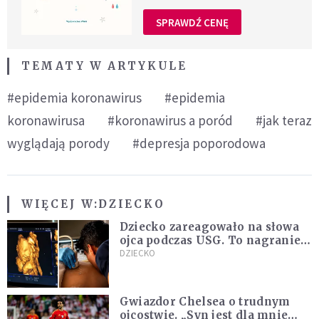
SPRAWDŹ CENĘ
TEMATY W ARTYKULE
#epidemia koronawirus
#epidemia
koronawirusa
#koronawirus a poród
#jak teraz
wyglądają porody
#depresja poporodowa
WIĘCEJ W:
DZIECKO
Dziecko zareagowało na słowa
ojca podczas USG. To nagranie
podbija sieć
DZIECKO
Gwiazdor Chelsea o trudnym
ojcostwie. „Syn jest dla mnie