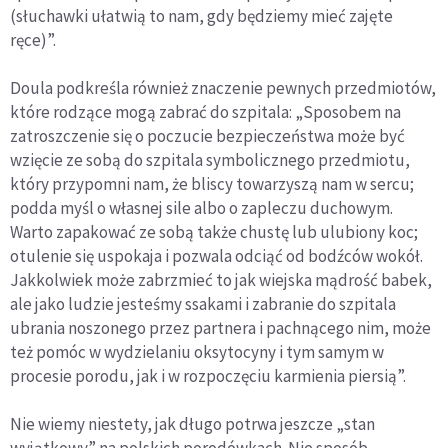
(słuchawki ułatwią to nam, gdy będziemy mieć zajęte
ręce)”.
Doula podkreśla również znaczenie pewnych przedmiotów,
które rodzące mogą zabrać do szpitala: „Sposobem na
zatroszczenie się o poczucie bezpieczeństwa może być
wzięcie ze sobą do szpitala symbolicznego przedmiotu,
który przypomni nam, że bliscy towarzyszą nam w sercu;
podda myśl o własnej sile albo o zapleczu duchowym.
Warto zapakować ze sobą także chustę lub ulubiony koc;
otulenie się uspokaja i pozwala odciąć od bodźców wokół.
Jakkolwiek może zabrzmieć to jak wiejska mądrość babek,
ale jako ludzie jesteśmy ssakami i zabranie do szpitala
ubrania noszonego przez partnera i pachnącego nim, może
też pomóc w wydzielaniu oksytocyny i tym samym w
procesie porodu, jak i w rozpoczęciu karmienia piersią”.
Nie wiemy niestety, jak długo potrwa jeszcze „stan
wyjątkowy” na polskich porodówkach. Nie sposób