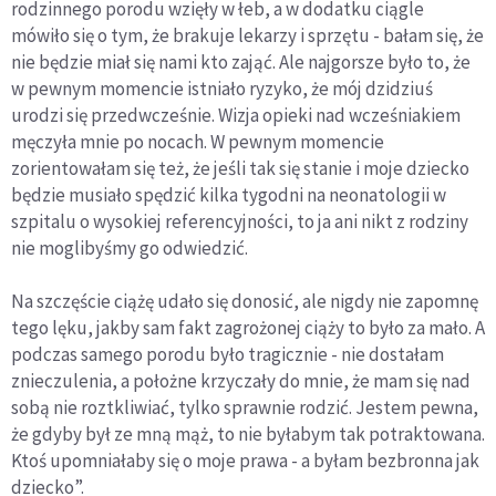
rodzinnego porodu wzięły w łeb, a w dodatku ciągle
mówiło się o tym, że brakuje lekarzy i sprzętu - bałam się, że
nie będzie miał się nami kto zająć. Ale najgorsze było to, że
w pewnym momencie istniało ryzyko, że mój dzidziuś
urodzi się przedwcześnie. Wizja opieki nad wcześniakiem
męczyła mnie po nocach. W pewnym momencie
zorientowałam się też, że jeśli tak się stanie i moje dziecko
będzie musiało spędzić kilka tygodni na neonatologii w
szpitalu o wysokiej referencyjności, to ja ani nikt z rodziny
nie moglibyśmy go odwiedzić.
Na szczęście ciążę udało się donosić, ale nigdy nie zapomnę
tego lęku, jakby sam fakt zagrożonej ciąży to było za mało. A
podczas samego porodu było tragicznie - nie dostałam
znieczulenia, a położne krzyczały do mnie, że mam się nad
sobą nie roztkliwiać, tylko sprawnie rodzić. Jestem pewna,
że gdyby był ze mną mąż, to nie byłabym tak potraktowana.
Ktoś upomniałaby się o moje prawa - a byłam bezbronna jak
dziecko”.