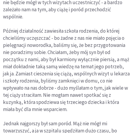
nie będzie mógł w tych wizytach uczestniczyć - a bardzo
zależało nam na tym, aby ciążę i poród przechodzić
wspólnie.
Później działalność zawiesiła szkoła rodzenia, do której
chcieliśmy uczęszczać - bo żadne z nas nie miało pojęcia o
pielęgnacji noworodka, baliśmy się, że bez przygotowania
nie poradzimy sobie. Chciałam, żeby mój syn był od
początku z nami, aby był karmiony wyłącznie piersią, a mąż
miał dokładnie taką samą wiedzę na temat jego potrzeb,
jak ja. Zamiast cieszenia się ciążą, wspólnych wizyt u lekarza
i szkoły rodzenia, byliśmy zamknięci w domu, co nie
wpływało na nas dobrze - dużo myślałam o tym, jak wiele w
tej ciąży straciłam. Nie mogłam nawet spotkać się z
kuzynką, która spodziewa się trzeciego dziecka i która
miała być dla mnie wsparciem.
Jednak najgorszy był sam poród. Mąż nie mógł mi
towarzyszyć, a ja w szpitalu spędziłam dużo czasu, bo