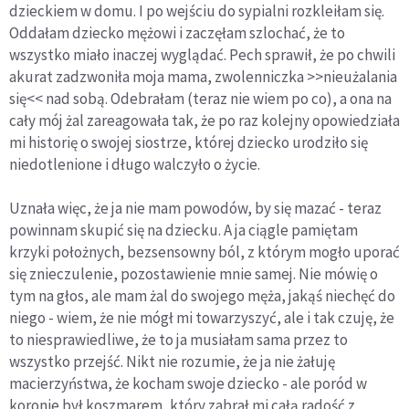
dzieckiem w domu. I po wejściu do sypialni rozkleiłam się.
Oddałam dziecko mężowi i zaczęłam szlochać, że to
wszystko miało inaczej wyglądać. Pech sprawił, że po chwili
akurat zadzwoniła moja mama, zwolenniczka >>nieużalania
się<< nad sobą. Odebrałam (teraz nie wiem po co), a ona na
cały mój żal zareagowała tak, że po raz kolejny opowiedziała
mi historię o swojej siostrze, której dziecko urodziło się
niedotlenione i długo walczyło o życie.
Uznała więc, że ja nie mam powodów, by się mazać - teraz
powinnam skupić się na dziecku. A ja ciągle pamiętam
krzyki położnych, bezsensowny ból, z którym mogło uporać
się znieczulenie, pozostawienie mnie samej. Nie mówię o
tym na głos, ale mam żal do swojego męża, jakąś niechęć do
niego - wiem, że nie mógł mi towarzyszyć, ale i tak czuję, że
to niesprawiedliwe, że to ja musiałam sama przez to
wszystko przejść. Nikt nie rozumie, że ja nie żałuję
macierzyństwa, że kocham swoje dziecko - ale poród w
koronie był koszmarem, który zabrał mi całą radość z