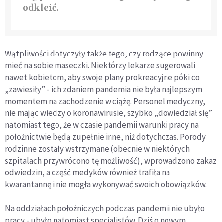
odkleić.
Wątpliwości dotyczyły także tego, czy rodzące powinny
mieć na sobie maseczki. Niektórzy lekarze sugerowali
nawet kobietom, aby swoje plany prokreacyjne póki co
„zawiesiły” - ich zdaniem pandemia nie była najlepszym
momentem na zachodzenie w ciążę. Personel medyczny,
nie mając wiedzy o koronawirusie, szybko „dowiedział się”
natomiast tego, że w czasie pandemii warunki pracy na
położnictwie będą zupełnie inne, niż dotychczas. Porody
rodzinne zostały wstrzymane (obecnie w niektórych
szpitalach przywrócono tę możliwość), wprowadzono zakaz
odwiedzin, a część medyków również trafiła na
kwarantannę i nie mogła wykonywać swoich obowiązków.
Na oddziałach położniczych podczas pandemii nie ubyło
pracy - ubyło natomiast specjalistów. Dziś o nowym