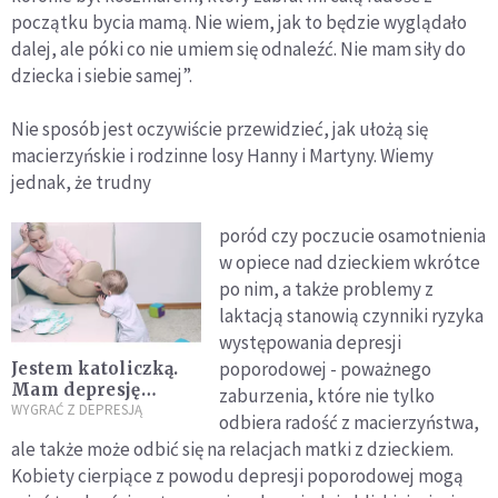
początku bycia mamą. Nie wiem, jak to będzie wyglądało
dalej, ale póki co nie umiem się odnaleźć. Nie mam siły do
dziecka i siebie samej”.
Nie sposób jest oczywiście przewidzieć, jak ułożą się
macierzyńskie i rodzinne losy Hanny i Martyny. Wiemy
jednak, że trudny
poród czy poczucie osamotnienia
w opiece nad dzieckiem wkrótce
po nim, a także problemy z
laktacją stanowią czynniki ryzyka
występowania depresji
poporodowej - poważnego
Jestem katoliczką.
Mam depresję
zaburzenia, które nie tylko
poporodową
WYGRAĆ Z DEPRESJĄ
odbiera radość z macierzyństwa,
ale także może odbić się na relacjach matki z dzieckiem.
Kobiety cierpiące z powodu depresji poporodowej mogą