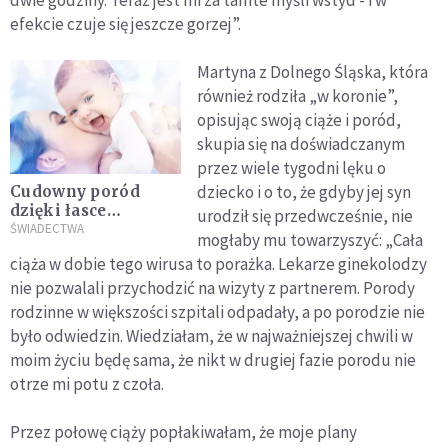
efekcie czuje się jeszcze gorzej”.
Martyna z Dolnego Śląska, która
również rodziła „w koronie”,
opisując swoją ciąże i poród,
skupia się na doświadczanym
przez wiele tygodni lęku o
dziecko i o to, że gdyby jej syn
Cudowny poród
dzięki łasce
urodził się przedwcześnie, nie
Nowenny
ŚWIADECTWA
mogłaby mu towarzyszyć: „Cała
Pompejańskiej
ciąża w dobie tego wirusa to porażka. Lekarze ginekolodzy
[ŚWIADECTWO]
nie pozwalali przychodzić na wizyty z partnerem. Porody
rodzinne w większości szpitali odpadały, a po porodzie nie
było odwiedzin. Wiedziałam, że w najważniejszej chwili w
moim życiu będę sama, że nikt w drugiej fazie porodu nie
otrze mi potu z czoła.
Przez połowę ciąży popłakiwałam, że moje plany