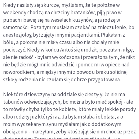
Kiedy nasilały się skurcze, myślałam, że te położne w
weekendy chodzą na chrzciny bratanków, piją piwo w
pubach i bawią się na weselach kuzynów, a ja rodzę w
samotności. Poza tym musiałam czekać na znieczulenie, bo
anestezjolog był zajęty innymi pacjentkami. Płakałam z
bólu, a położne nie miały czasu albo nie chciały mnie
pocieszyć. Kiedy w końcu Antoś się urodził, poczułam ulgę,
ale nie radość - byłam wykończona i przerażona tym, że nikt
nie będzie mógł mnie odwiedzić i pomoc mi w opiece nad
noworodkiem, a między innymi z powodu braku solidnej
szkoły rodzenia nie czułam się dobrze przygotowana.
Niektóre dziewczyny na oddziale się cieszyły, że nie ma
tabunów odwiedzających, bo można było mieć spokój - ale
to mówiły chyba tylko te kobiety, które miały lekkie porody
albo rodziły już któryś raz. Ja byłam słaba i obolała, a o
moim wyczekanym synu myślałam jak o dodatkowym
obciążeniu - marzyłam, żeby ktoś zajął się nim chociaż przez
dwie godziny. Teraz jest mi za tamte myśli wstyd - i w