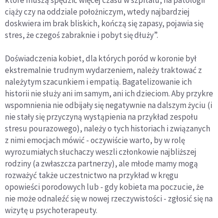
ciąży czy na oddziale położniczym, wtedy najbardziej
doskwiera im brak bliskich, kończą się zapasy, pojawia się
stres, że czegoś zabraknie i pobyt się dłuży”.
Doświadczenia kobiet, dla których poród w koronie był
ekstremalnie trudnym wydarzeniem, należy traktować z
należytym szacunkiem i empatią. Bagatelizowanie ich
historii nie służy ani im samym, ani ich dzieciom. Aby przykre
wspomnienia nie odbijały się negatywnie na dalszym życiu (i
nie stały się przyczyną wystąpienia na przykład zespołu
stresu pourazowego), należy o tych historiach i związanych
z nimi emocjach mówić - oczywiście warto, by w rolę
wyrozumiałych słuchaczy weszli członkowie najbliższej
rodziny (a zwłaszcza partnerzy), ale młode mamy mogą
rozważyć także uczestnictwo na przykład w kręgu
opowieści porodowych lub - gdy kobieta ma poczucie, że
nie może odnaleźć się w nowej rzeczywistości - zgłosić się na
wizytę u psychoterapeuty.