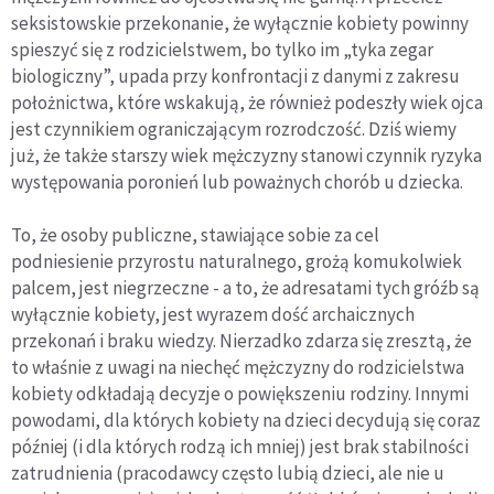
seksistowskie przekonanie, że wyłącznie kobiety powinny
spieszyć się z rodzicielstwem, bo tylko im „tyka zegar
biologiczny”, upada przy konfrontacji z danymi z zakresu
położnictwa, które wskakują, że również podeszły wiek ojca
jest czynnikiem ograniczającym rozrodczość. Dziś wiemy
już, że także starszy wiek mężczyzny stanowi czynnik ryzyka
występowania poronień lub poważnych chorób u dziecka.
To, że osoby publiczne, stawiające sobie za cel
podniesienie przyrostu naturalnego, grożą komukolwiek
palcem, jest niegrzeczne - a to, że adresatami tych gróźb są
wyłącznie kobiety, jest wyrazem dość archaicznych
przekonań i braku wiedzy. Nierzadko zdarza się zresztą, że
to właśnie z uwagi na niechęć mężczyzny do rodzicielstwa
kobiety odkładają decyzje o powiększeniu rodziny. Innymi
powodami, dla których kobiety na dzieci decydują się coraz
później (i dla których rodzą ich mniej) jest brak stabilności
zatrudnienia (pracodawcy często lubią dzieci, ale nie u