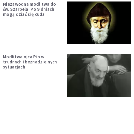
Niezawodna modlitwa do
św. Szarbela. Po 9 dniach
mogą dziać się cuda
Modlitwa ojca Pio w
trudnych i beznadziejnych
sytuacjach