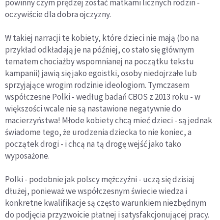
powinny czym prędzej zostać matkami licznych rodzin -
oczywiście dla dobra ojczyzny.
W takiej narracji te kobiety, które dzieci nie mają (bo na
przykład odkładają je na później, co stało się głównym
tematem chociażby wspomnianej na początku tekstu
kampanii) jawią się jako egoistki, osoby niedojrzałe lub
sprzyjające wrogim rodzinie ideologiom. Tymczasem
współczesne Polki - według badań CBOS z 2013 roku - w
większości wcale nie są nastawione negatywnie do
macierzyństwa! Młode kobiety chcą mieć dzieci - są jednak
świadome tego, że urodzenia dziecka to nie koniec, a
początek drogi - i chcą na tą drogę wejść jako tako
wyposażone.
Polki - podobnie jak polscy mężczyźni - uczą się dzisiaj
dłużej, ponieważ we współczesnym świecie wiedza i
konkretne kwalifikacje są często warunkiem niezbędnym
do podjęcia przyzwoicie płatnej i satysfakcjonującej pracy.