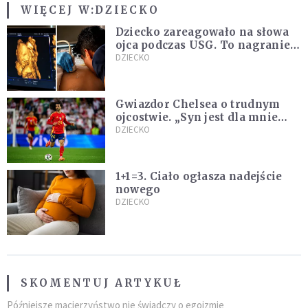
WIĘCEJ W:
DZIECKO
Dziecko zareagowało na słowa
ojca podczas USG. To nagranie
podbija sieć
DZIECKO
Gwiazdor Chelsea o trudnym
ojcostwie. „Syn jest dla mnie
ważniejszy niż sportowe trofea”
DZIECKO
1+1=3. Ciało ogłasza nadejście
nowego
DZIECKO
SKOMENTUJ ARTYKUŁ
Późniejsze macierzyństwo nie świadczy o egoizmie