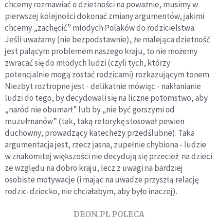
chcemy rozmawiać o dzietności na poważnie, musimy w
pierwszej kolejności dokonać zmiany argumentów, jakimi
chcemy „zachęcić” młodych Polaków do rodzicielstwa.
Jeśli uważamy (nie bezpodstawnie), że malejąca dzietność
jest palącym problemem naszego kraju, to nie możemy
zwracać się do młodych ludzi (czyli tych, którzy
potencjalnie mogą zostać rodzicami) rozkazującym tonem.
Niezbyt roztropne jest - delikatnie mówiąc - nakłanianie
ludzi do tego, by decydowali się na liczne potomstwo, aby
„naród nie obumarł” lub by „nie być gorszymi od
muzułmanów” (tak, taką retorykę stosował pewien
duchowny, prowadzący katechezy przedślubne). Taka
argumentacja jest, rzecz jasna, zupełnie chybiona - ludzie
w znakomitej większości nie decydują się przecież na dzieci
ze względu na dobro kraju, lecz z uwagi na bardziej
osobiste motywacje (i mając na uwadze przyszłą relację
rodzic-dziecko, nie chciałabym, aby było inaczej).
DEON.PL POLECA