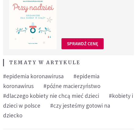
SPRAWDŹ CENĘ
TEMATY W ARTYKULE
#epidemia koronawirusa
#epidemia
koronawirus
#późne macierzyństwo
#dlaczego kobiety nie chcą mieć dzieci
#kobiety i
dzieci w polsce
#czy jesteśmy gotowi na
dziecko