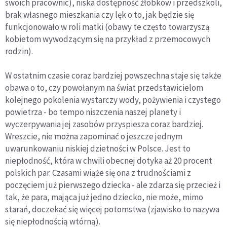
swoich pracownic), niska dostępność żłobków i przedszkoli,
brak własnego mieszkania czy lęk o to, jak będzie się
funkcjonowało w roli matki (obawy te często towarzyszą
kobietom wywodzącym się na przykład z przemocowych
rodzin).
W ostatnim czasie coraz bardziej powszechna staje się także
obawa o to, czy powołanym na świat przedstawicielom
kolejnego pokolenia wystarczy wody, pożywienia i czystego
powietrza - bo tempo niszczenia naszej planety i
wyczerpywania jej zasobów przyspiesza coraz bardziej.
Wreszcie, nie można zapominać o jeszcze jednym
uwarunkowaniu niskiej dzietności w Polsce. Jest to
niepłodność, która w chwili obecnej dotyka aż 20 procent
polskich par. Czasami wiąże się ona z trudnościami z
poczęciem już pierwszego dziecka - ale zdarza się przecież i
tak, że para, mająca już jedno dziecko, nie może, mimo
starań, doczekać się więcej potomstwa (zjawisko to nazywa
się niepłodnością wtórną).