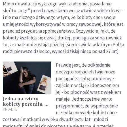
Mimo dewaluacji wyższego wykształcenia, posiadanie
skrótu „mgr” przed nazwiskiem wciąż otwiera wiele drzwi -
i nie ma niczego dziwnego w tym, że kobiety chcą swoje
umiejętności wykorzystywać w pracy zawodowej, która jest
przecież przydatna społeczeństwu. Oczywiście, fakt, że
kobiety kształcą się dzisiaj dłużej, pociąga za sobą również
to, że matkami zostają później (średni wiek, w którym Polka
rodzi pierwsze dziecko, wynosi dzisiaj nieco ponad 27 lat).
Prawdą jest, że odkładanie
decyzji o rodzicielstwie może
pociągać za sobą problemy z
zajściem w ciążę i donoszeniem
jej - bo płodność wraz z wiekiem
maleje. Jednocześnie warto
Jedna na cztery
kobiety poroniła. Ta
przypomnieć, że współcześnie
kampania pokazuje,
PRO-LIFE
nie tylko niewiele kobiet chce
czego nie powinny
zostawać matkami w wieku dwudziestu lat - młodzi
wtedy usłyszeć
mężczyźni również do ojcostwa się nie garną. A przecież