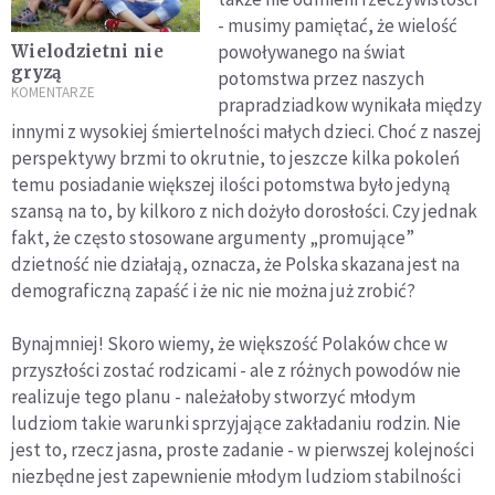
- musimy pamiętać, że wielość
powoływanego na świat
Wielodzietni nie
gryzą
potomstwa przez naszych
KOMENTARZE
prapradziadkow wynikała między
innymi z wysokiej śmiertelności małych dzieci. Choć z naszej
perspektywy brzmi to okrutnie, to jeszcze kilka pokoleń
temu posiadanie większej ilości potomstwa było jedyną
szansą na to, by kilkoro z nich dożyło dorosłości. Czy jednak
fakt, że często stosowane argumenty „promujące”
dzietność nie działają, oznacza, że Polska skazana jest na
demograficzną zapaść i że nic nie można już zrobić?
Bynajmniej! Skoro wiemy, że większość Polaków chce w
przyszłości zostać rodzicami - ale z różnych powodów nie
realizuje tego planu - należałoby stworzyć młodym
ludziom takie warunki sprzyjające zakładaniu rodzin. Nie
jest to, rzecz jasna, proste zadanie - w pierwszej kolejności
niezbędne jest zapewnienie młodym ludziom stabilności