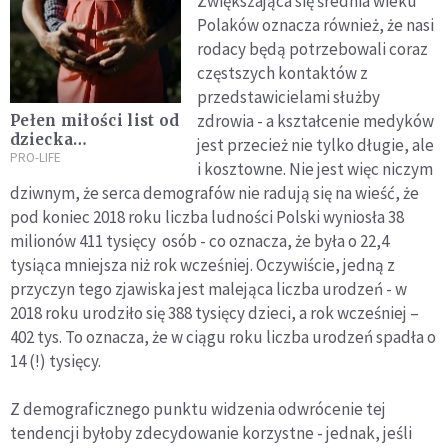
Zwiększająca się średnia wieku
Polaków oznacza również, że nasi
rodacy będą potrzebowali coraz
częstszych kontaktów z
przedstawicielami służby
zdrowia - a kształcenie medyków
Pełen miłości list od
dziecka
jest przecież nie tylko długie, ale
nienarodzonego do
PRO-LIFE
i kosztowne. Nie jest więc niczym
mamy i taty
dziwnym, że serca demografów nie radują się na wieść, że
pod koniec 2018 roku liczba ludności Polski wyniosła 38
milionów 411 tysięcy osób - co oznacza, że była o 22,4
tysiąca mniejsza niż rok wcześniej. Oczywiście, jedną z
przyczyn tego zjawiska jest malejąca liczba urodzeń - w
2018 roku urodziło się 388 tysięcy dzieci, a rok wcześniej –
402 tys. To oznacza, że w ciągu roku liczba urodzeń spadła o
14 (!) tysięcy.
Z demograficznego punktu widzenia odwrócenie tej
tendencji byłoby zdecydowanie korzystne - jednak, jeśli