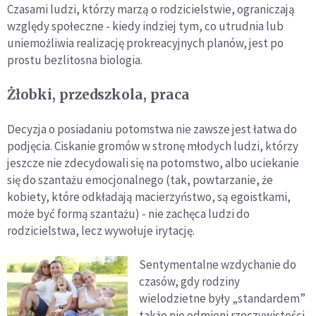
Czasami ludzi, którzy marzą o rodzicielstwie, ograniczają
względy społeczne - kiedy indziej tym, co utrudnia lub
uniemożliwia realizację prokreacyjnych planów, jest po
prostu bezlitosna biologia.
Żłobki, przedszkola, praca
Decyzja o posiadaniu potomstwa nie zawsze jest łatwa do
podjęcia. Ciskanie gromów w stronę młodych ludzi, którzy
jeszcze nie zdecydowali się na potomstwo, albo uciekanie
się do szantażu emocjonalnego (tak, powtarzanie, że
kobiety, które odkładają macierzyństwo, są egoistkami,
może być formą szantażu) - nie zachęca ludzi do
rodzicielstwa, lecz wywołuje irytację.
Sentymentalne wzdychanie do
czasów, gdy rodziny
wielodzietne były „standardem”
także nie odmieni rzeczywistości