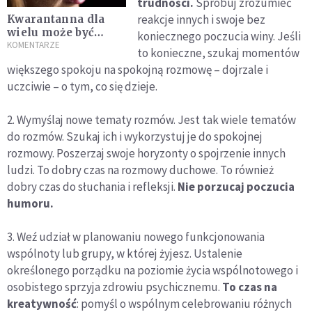
trudności.
Spróbuj zrozumieć
reakcje innych i swoje bez
Kwarantanna dla
wielu może być
koniecznego poczucia winy. Jeśli
prawdziwą tragedią
KOMENTARZE
to konieczne, szukaj momentów
większego spokoju na spokojną rozmowę – dojrzale i
uczciwie – o tym, co się dzieje.
2. Wymyślaj nowe tematy rozmów. Jest tak wiele tematów
do rozmów. Szukaj ich i wykorzystuj je do spokojnej
rozmowy. Poszerzaj swoje horyzonty o spojrzenie innych
ludzi. To dobry czas na rozmowy duchowe. To również
dobry czas do słuchania i refleksji.
Nie porzucaj poczucia
humoru.
3. Weź udział w planowaniu nowego funkcjonowania
wspólnoty lub grupy, w której żyjesz. Ustalenie
określonego porządku na poziomie życia wspólnotowego i
osobistego sprzyja zdrowiu psychicznemu.
To czas na
kreatywność
: pomyśl o wspólnym celebrowaniu różnych