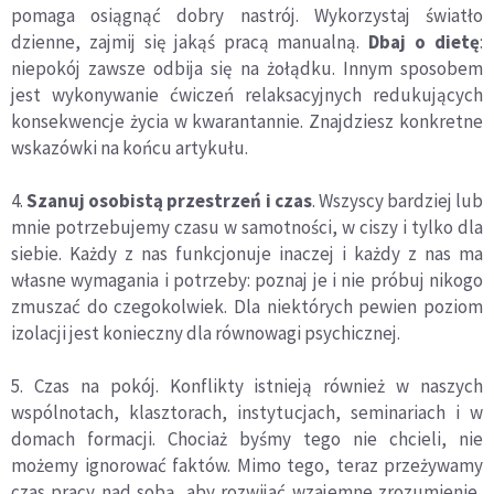
pomaga osiągnąć dobry nastrój. Wykorzystaj światło
dzienne, zajmij się jakąś pracą manualną.
Dbaj o dietę
:
niepokój zawsze odbija się na żołądku. Innym sposobem
jest wykonywanie ćwiczeń relaksacyjnych redukujących
konsekwencje życia w kwarantannie. Znajdziesz konkretne
wskazówki na końcu artykułu.
4.
Szanuj osobistą przestrzeń i czas
. Wszyscy bardziej lub
mnie potrzebujemy czasu w samotności, w ciszy i tylko dla
siebie. Każdy z nas funkcjonuje inaczej i każdy z nas ma
własne wymagania i potrzeby: poznaj je i nie próbuj nikogo
zmuszać do czegokolwiek. Dla niektórych pewien poziom
izolacji jest konieczny dla równowagi psychicznej.
5. Czas na pokój. Konflikty istnieją również w naszych
wspólnotach, klasztorach, instytucjach, seminariach i w
domach formacji. Chociaż byśmy tego nie chcieli, nie
możemy ignorować faktów. Mimo tego, teraz przeżywamy
czas pracy nad sobą, aby rozwijać wzajemne zrozumienie,