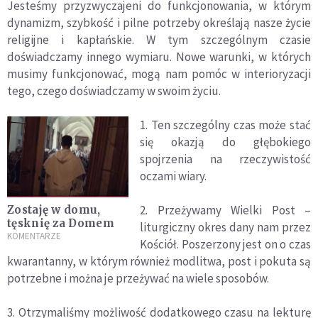
Jesteśmy przyzwyczajeni do funkcjonowania, w którym
dynamizm, szybkość i pilne potrzeby określają nasze życie
religijne i kapłańskie. W tym szczególnym czasie
doświadczamy innego wymiaru. Nowe warunki, w których
musimy funkcjonować, mogą nam pomóc w interioryzacji
tego, czego doświadczamy w swoim życiu.
1. Ten szczególny czas może stać
się okazją do głębokiego
spojrzenia na rzeczywistość
oczami wiary.
2. Przeżywamy Wielki Post –
Zostaję w domu,
tęsknię za Domem
liturgiczny okres dany nam przez
KOMENTARZE
Kościół. Poszerzony jest on o czas
kwarantanny, w którym również modlitwa, post i pokuta są
potrzebne i można je przeżywać na wiele sposobów.
3. Otrzymaliśmy możliwość dodatkowego czasu na lekturę