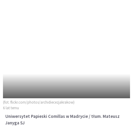
(fot. flickr.com/photos/archidiecezjakrakow)
6 lat temu
Uniwersytet Papieski Comillas w Madrycie / tłum. Mateusz
Janyga SJ