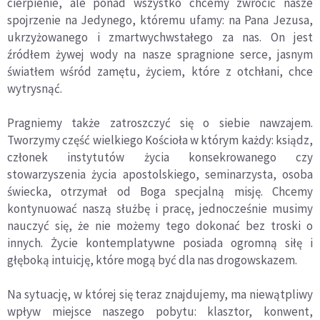
cierpienie, ale ponad wszystko chcemy zwrócić nasze
spojrzenie na Jedynego, któremu ufamy: na Pana Jezusa,
ukrzyżowanego i zmartwychwstałego za nas. On jest
źródłem żywej wody na nasze spragnione serce, jasnym
światłem wśród zamętu, życiem, które z otchłani, chce
wytrysnąć.
Pragniemy także zatroszczyć się o siebie nawzajem.
Tworzymy część wielkiego Kościoła w którym każdy: ksiądz,
członek instytutów życia konsekrowanego czy
stowarzyszenia życia apostolskiego, seminarzysta, osoba
świecka, otrzymał od Boga specjalną misję. Chcemy
kontynuować naszą służbę i pracę, jednocześnie musimy
nauczyć się, że nie możemy tego dokonać bez troski o
innych. Życie kontemplatywne posiada ogromną siłę i
głęboką intuicję, które mogą być dla nas drogowskazem.
Na sytuację, w której się teraz znajdujemy, ma niewątpliwy
wpływ miejsce naszego pobytu: klasztor, konwent,