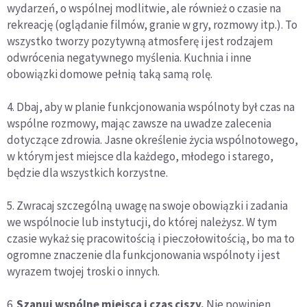
wydarzeń, o wspólnej modlitwie, ale również o czasie na
rekreację (oglądanie filmów, granie w gry, rozmowy itp.). To
wszystko tworzy pozytywną atmosferę i jest rodzajem
odwrócenia negatywnego myślenia. Kuchnia i inne
obowiązki domowe pełnią taką samą rolę.
4. Dbaj, aby w planie funkcjonowania wspólnoty był czas na
wspólne rozmowy, mając zawsze na uwadze zalecenia
dotyczące zdrowia. Jasne określenie życia wspólnotowego,
w którym jest miejsce dla każdego, młodego i starego,
będzie dla wszystkich korzystne.
5. Zwracaj szczególną uwagę na swoje obowiązki i zadania
we wspólnocie lub instytucji, do której należysz. W tym
czasie wykaż się pracowitością i pieczołowitością, bo ma to
ogromne znaczenie dla funkcjonowania wspólnoty i jest
wyrazem twojej troski o innych.
6.
Szanuj wspólne miejsca i czas ciszy.
Nie powinien