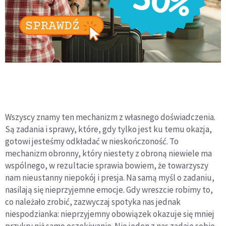
Wszyscy znamy ten mechanizm z własnego doświadczenia.
Są zadania i sprawy, które, gdy tylko jest ku temu okazja,
gotowi jesteśmy odkładać w nieskończoność. To
mechanizm obronny, który niestety z obroną niewiele ma
wspólnego, w rezultacie sprawia bowiem, że towarzyszy
nam nieustanny niepokój i presja. Na samą myśl o zadaniu,
nasilają się nieprzyjemne emocje. Gdy wreszcie robimy to,
co należało zrobić, zazwyczaj spotyka nas jednak
niespodzianka: nieprzyjemny obowiązek okazuje się mniej
przykry niż samo oczekiwanie. Nie jeden z nas zadaje sobie