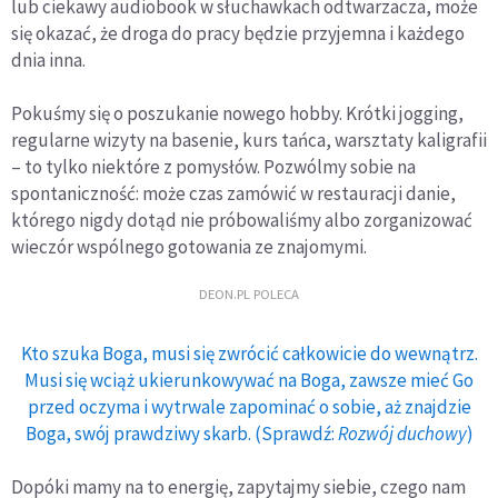
lub ciekawy audiobook w słuchawkach odtwarzacza, może
się okazać, że droga do pracy będzie przyjemna i każdego
dnia inna.
Pokuśmy się o poszukanie nowego hobby. Krótki jogging,
regularne wizyty na basenie, kurs tańca, warsztaty kaligrafii
– to tylko niektóre z pomysłów. Pozwólmy sobie na
spontaniczność: może czas zamówić w restauracji danie,
którego nigdy dotąd nie próbowaliśmy albo zorganizować
wieczór wspólnego gotowania ze znajomymi.
DEON.PL POLECA
Kto szuka Boga, musi się zwrócić całkowicie do wewnątrz.
Musi się wciąż ukierunkowywać na Boga, zawsze mieć Go
przed oczyma i wytrwale zapominać o sobie, aż znajdzie
Boga, swój prawdziwy skarb. (Sprawdź:
Rozwój duchowy
)
Dopóki mamy na to energię, zapytajmy siebie, czego nam