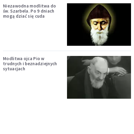
Niezawodna modlitwa do
św. Szarbela. Po 9 dniach
mogą dziać się cuda
Modlitwa ojca Pio w
trudnych i beznadziejnych
sytuacjach