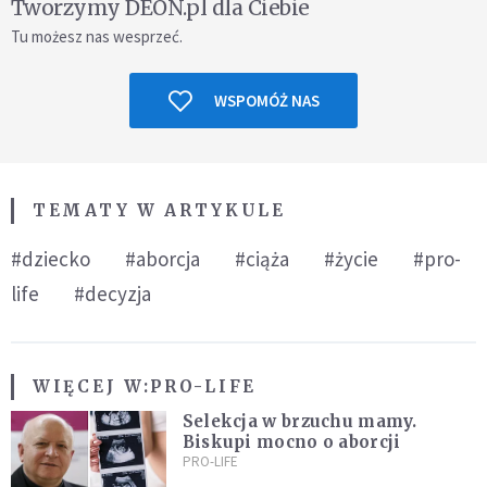
Tworzymy DEON.pl dla Ciebie
Tu możesz nas wesprzeć.
WSPOMÓŻ NAS
TEMATY W ARTYKULE
#dziecko
#aborcja
#ciąża
#życie
#pro-
life
#decyzja
WIĘCEJ W:
PRO-LIFE
Selekcja w brzuchu mamy.
Biskupi mocno o aborcji
PRO-LIFE