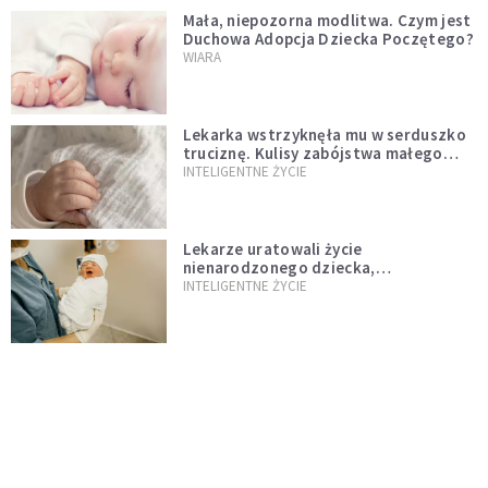
Mała, niepozorna modlitwa. Czym jest
Duchowa Adopcja Dziecka Poczętego?
WIARA
Lekarka wstrzyknęła mu w serduszko
truciznę. Kulisy zabójstwa małego
Felka w Oleśnicy
INTELIGENTNE ŻYCIE
Lekarze uratowali życie
nienarodzonego dziecka,
przeprowadzając ryzykowną operację
INTELIGENTNE ŻYCIE
przed jego przyjściem na świat