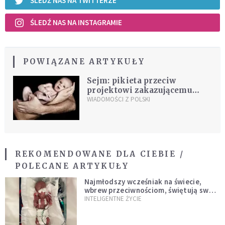
ŚLEDŹ NAS NA TWITTERZE
ŚLEDŹ NAS NA INSTAGRAMIE
POWIĄZANE ARTYKUŁY
Sejm: pikieta przeciw
projektowi zakazującemu
aborcji
WIADOMOŚCI Z POLSKI
REKOMENDOWANE DLA CIEBIE /
POLECANE ARTYKUŁY
Najmłodszy wcześniak na świecie,
wbrew przeciwnościom, świętują swoje
1. urodziny
INTELIGENTNE ŻYCIE