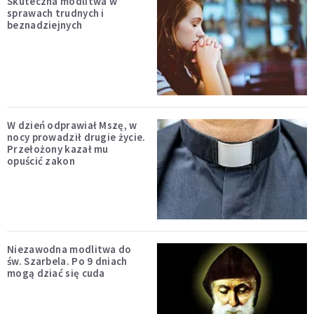
Skuteczna modlitwa w
sprawach trudnych i
beznadziejnych
W dzień odprawiał Mszę, w
nocy prowadził drugie życie.
Przełożony kazał mu
opuścić zakon
Niezawodna modlitwa do
św. Szarbela. Po 9 dniach
mogą dziać się cuda