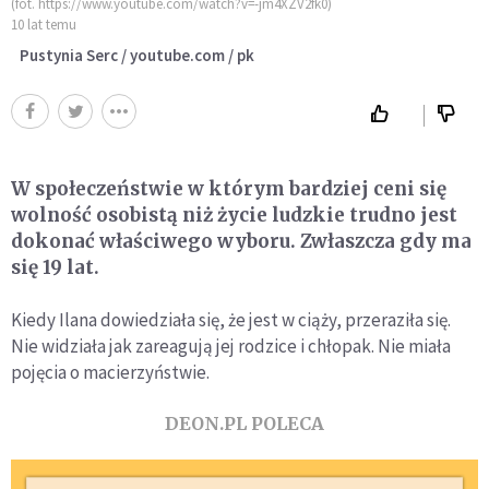
(fot. https://www.youtube.com/watch?v=-jm4XZV2fk0)
10 lat temu
Pustynia Serc / youtube.com / pk
W społeczeństwie w którym bardziej ceni się
wolność osobistą niż życie ludzkie trudno jest
dokonać właściwego wyboru. Zwłaszcza gdy ma
się 19 lat.
Kiedy Ilana dowiedziała się, że jest w ciąży, przeraziła się.
Nie widziała jak zareagują jej rodzice i chłopak. Nie miała
pojęcia o macierzyństwie.
DEON.PL POLECA