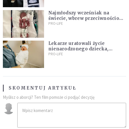
Najmłodszy wcześniak na
świecie, wbrew przeciwnościom,
świętują swoje 1. urodziny
PRO-LIFE
Lekarze uratowali życie
nienarodzonego dziecka,
przeprowadzając ryzykowną
PRO-LIFE
operację przed jego przyjściem
na świat
SKOMENTUJ ARTYKUŁ
Myślisz o aborcji? Ten film pomoże ci podjąć decyzję