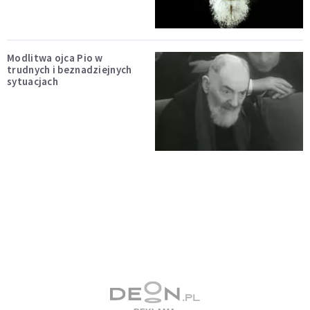
Modlitwa ojca Pio w
trudnych i beznadziejnych
sytuacjach