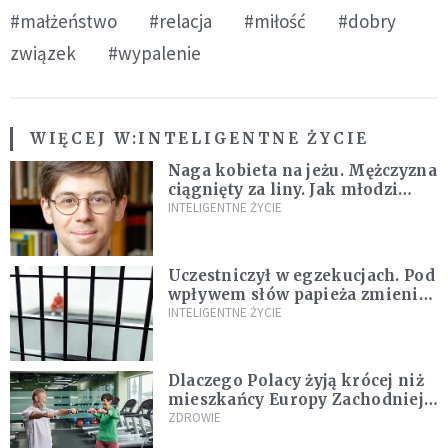
#małżeństwo
#relacja
#miłość
#dobry
związek
#wypalenie
WIĘCEJ W:
INTELIGENTNE ŻYCIE
Naga kobieta na jeżu. Mężczyzna
ciągnięty za liny. Jak młodzi
ludzie opisywali swoje
INTELIGENTNE ŻYCIE
doświadczenia i obawy w XVI i
XVII wieku? [WYWIAD]
Uczestniczył w egzekucjach. Pod
wpływem słów papieża zmienił
zdanie
INTELIGENTNE ŻYCIE
Dlaczego Polacy żyją krócej niż
mieszkańcy Europy Zachodniej?
Ekspertka wskazuje główne
ZDROWIE
przyczyny