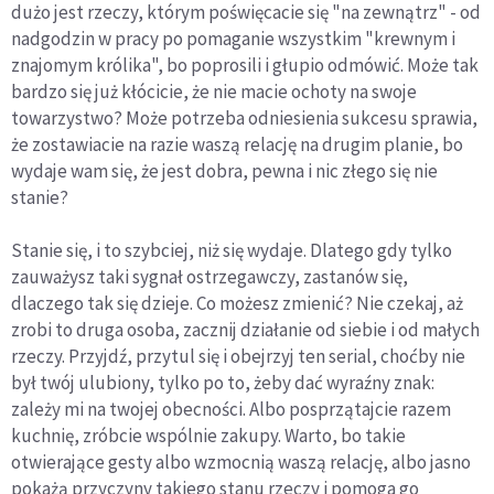
dużo jest rzeczy, którym poświęcacie się "na zewnątrz" - od
nadgodzin w pracy po pomaganie wszystkim "krewnym i
znajomym królika", bo poprosili i głupio odmówić. Może tak
bardzo się już kłócicie, że nie macie ochoty na swoje
towarzystwo? Może potrzeba odniesienia sukcesu sprawia,
że zostawiacie na razie waszą relację na drugim planie, bo
wydaje wam się, że jest dobra, pewna i nic złego się nie
stanie?
Stanie się, i to szybciej, niż się wydaje. Dlatego gdy tylko
zauważysz taki sygnał ostrzegawczy, zastanów się,
dlaczego tak się dzieje. Co możesz zmienić? Nie czekaj, aż
zrobi to druga osoba, zacznij działanie od siebie i od małych
rzeczy. Przyjdź, przytul się i obejrzyj ten serial, choćby nie
był twój ulubiony, tylko po to, żeby dać wyraźny znak:
zależy mi na twojej obecności. Albo posprzątajcie razem
kuchnię, zróbcie wspólnie zakupy. Warto, bo takie
otwierające gesty albo wzmocnią waszą relację, albo jasno
pokażą przyczyny takiego stanu rzeczy i pomoga go