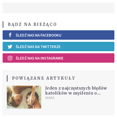
BĄDŹ NA BIEŻĄCO
ŚLEDŹ NAS NA FACEBOOKU
ŚLEDŹ NAS NA TWITTERZE
ŚLEDŹ NAS NA INSTAGRAMIE
POWIĄZANE ARTYKUŁY
Jeden z najczęstszych błędów
katolików w myśleniu o
seksie. Porzućmy go!
WIARA