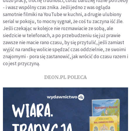
dużo pracy, trochę trudności, coraz bardziej różne potrzeby
- i wasz wspólny czas znika. Jeśli jedno z was ogląda
samotnie filmiki na YouTube w kuchni, a drugie ulubiony
serial w pokoju, to mocny sygnał, że coś tu zaczyna iść źle.
Jeśli czekając w kolejce nie rozmawiacie ze sobą, ale
siedzicie w telefonach, a po przebudzeniu się już prawie
zawsze nie macie rano czasu, by się przytulić, jeśli zamiast
wyjść na randkę wolicie spędzać czas oddzielnie, ze swoimi
znajomymi - pora się zastanowić, jak wrócić do czasu razem i
co jest przyczyną.
DEON.PL POLECA