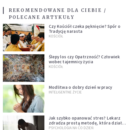
REKOMENDOWANE DLA CIEBIE /
POLECANE ARTYKUŁY
Czy Kościół czeka pęknięcie? Spór o
Tradycję narasta
KOŚCIÓŁ
Ślepy los czy Opatrzność? Człowiek
wobec tajemnicy życia
KOŚCIÓŁ
Modlitwa o dobry dzień w pracy
INTELIGENTNE ŻYCIE
Jak szybko opanować stres? Lekarz
zdradza prostą metodę, która działa
od razu
PSYCHOLOGIA NA CO DZIEŃ