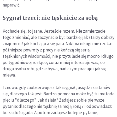
naprawić.
Sygnał trzeci: nie tęsknicie za sobą
Kochacie się, to jasne. Jesteście razem. Nie zamierzacie
tego zmieniać, ale zaczynacie być bardziej jak starzy dobrzy
znajomi niż jak kochająca się para. Nikt na nikogo nie czeka:
późniejsze powroty z pracy nie kończą się serią
stęsknionych wiadomości, nie przytulacie się mocno i długo
po tygodniowej rozłące, coraz mniej interesuje was, co
druga osoba robi, gdzie bywa, nad czym pracuje i jak się
miewa.
I znowu: gdy zaobserwujesz taki sygnał, usiądź i zastanów
się, dlaczego tak jest. Bardzo pomocna może być tu metoda
pięciu "dlaczego". Jak działa? Zadajesz sobie pierwsze
pytanie: dlaczego nie tęsknię za moją żoną? I odpowiadasz:
bo za dużo gada. A potem zadajesz kolejne pytanie,