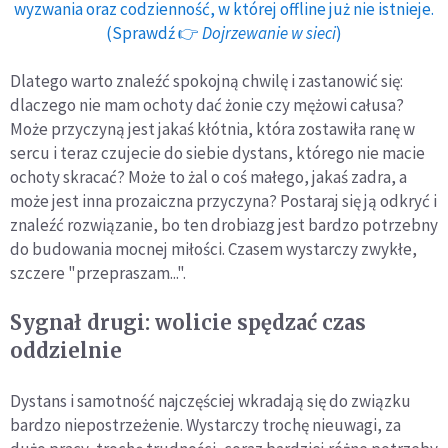
wyzwania oraz codzienność, w której offline już nie istnieje.
(Sprawdź 👉
Dojrzewanie w sieci
)
Dlatego warto znaleźć spokojną chwilę i zastanowić się:
dlaczego nie mam ochoty dać żonie czy mężowi całusa?
Może przyczyną jest jakaś kłótnia, która zostawiła ranę w
sercu i teraz czujecie do siebie dystans, którego nie macie
ochoty skracać? Może to żal o coś małego, jakaś zadra, a
może jest inna prozaiczna przyczyna? Postaraj się ją odkryć i
znaleźć rozwiązanie, bo ten drobiazg jest bardzo potrzebny
do budowania mocnej miłości. Czasem wystarczy zwykłe,
szczere "przepraszam...".
Sygnał drugi: wolicie spędzać czas
oddzielnie
Dystans i samotność najczęściej wkradają się do związku
bardzo niepostrzeżenie. Wystarczy trochę nieuwagi, za