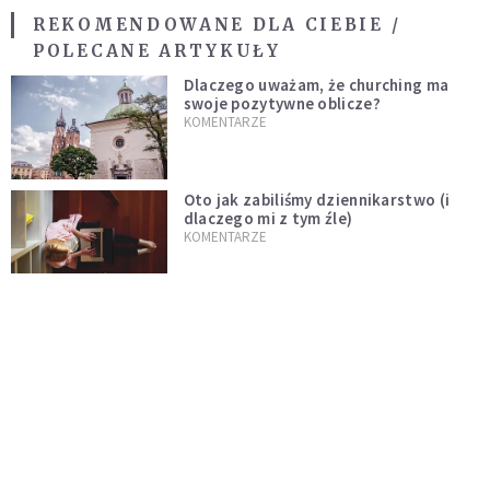
REKOMENDOWANE DLA CIEBIE /
POLECANE ARTYKUŁY
Dlaczego uważam, że churching ma
swoje pozytywne oblicze?
KOMENTARZE
Oto jak zabiliśmy dziennikarstwo (i
dlaczego mi z tym źle)
KOMENTARZE
Proboszcz z konkursu – prawdziwa
zmiana dopiero przed Kościołem
KOMENTARZE
Niech rozkwitną przydomowe ogródki
i żyją dłużej od nas
KOMENTARZE