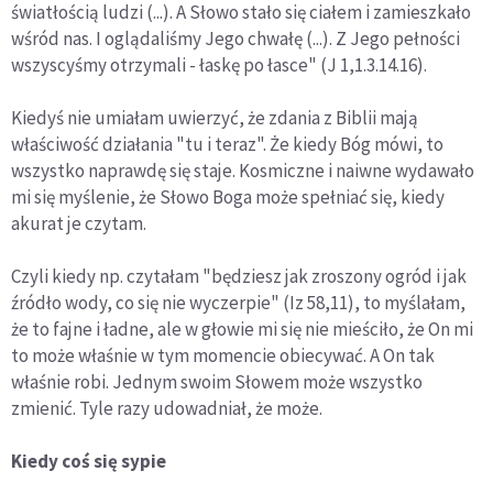
światłością ludzi (...). A Słowo stało się ciałem i zamieszkało
wśród nas. I oglądaliśmy Jego chwałę (...). Z Jego pełności
wszyscyśmy otrzymali - łaskę po łasce" (J 1,1.3.14.16).
Kiedyś nie umiałam uwierzyć, że zdania z Biblii mają
właściwość działania "tu i teraz". Że kiedy Bóg mówi, to
wszystko naprawdę się staje. Kosmiczne i naiwne wydawało
mi się myślenie, że Słowo Boga może spełniać się, kiedy
akurat je czytam.
Czyli kiedy np. czytałam "będziesz jak zroszony ogród i jak
źródło wody, co się nie wyczerpie" (Iz 58,11), to myślałam,
że to fajne i ładne, ale w głowie mi się nie mieściło, że On mi
to może właśnie w tym momencie obiecywać. A On tak
właśnie robi. Jednym swoim Słowem może wszystko
zmienić. Tyle razy udowadniał, że może.
Kiedy coś się sypie