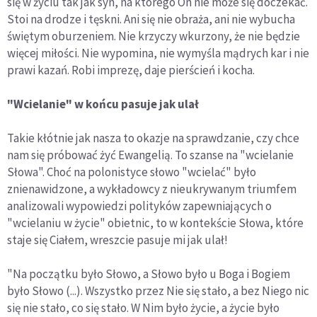
się w życiu tak jak syn, na którego On nie może się doczekać.
Stoi na drodze i tęskni. Ani się nie obraża, ani nie wybucha
świętym oburzeniem. Nie krzyczy wkurzony, że nie będzie
więcej miłości. Nie wypomina, nie wymyśla mądrych kar i nie
prawi kazań. Robi imprezę, daje pierścień i kocha.
"Wcielanie" w końcu pasuje jak ulał
Takie kłótnie jak nasza to okazje na sprawdzanie, czy chce
nam się próbować żyć Ewangelią. To szanse na "wcielanie
Słowa". Choć na polonistyce słowo "wcielać" było
znienawidzone, a wykładowcy z nieukrywanym triumfem
analizowali wypowiedzi polityków zapewniających o
"wcielaniu w życie" obietnic, to w kontekście Słowa, które
staje się Ciałem, wreszcie pasuje mi jak ulał!
"Na początku było Słowo, a Słowo było u Boga i Bogiem
było Słowo (...). Wszystko przez Nie się stało, a bez Niego nic
się nie stało, co się stało. W Nim było życie, a życie było