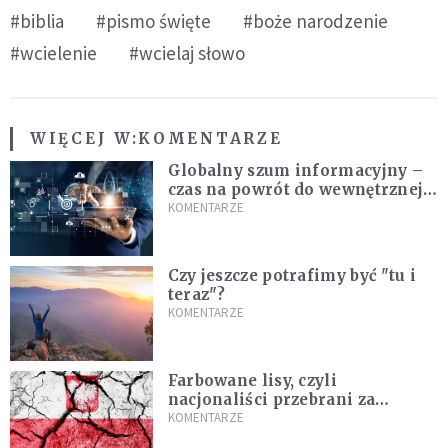
#biblia
#pismo święte
#boże narodzenie
#wcielenie
#wcielaj słowo
WIĘCEJ W:
KOMENTARZE
Globalny szum informacyjny –
czas na powrót do wewnętrznej
prawdy
KOMENTARZE
Czy jeszcze potrafimy być "tu i
teraz"?
KOMENTARZE
Farbowane lisy, czyli
nacjonaliści przebrani za
chrześcijan
KOMENTARZE