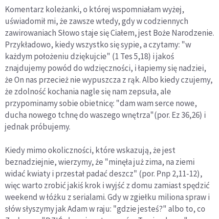
Komentarz koleżanki, o której wspomniałam wyżej,
uświadomił mi, że zawsze wtedy, gdy w codziennych
zawirowaniach Słowo staje się Ciałem, jest Boże Narodzenie.
Przykładowo, kiedy wszystko się sypie, a czytamy: "w
każdym położeniu dziękujcie" (1 Tes 5,18) i jakoś
znajdujemy powód do wdzięczności, i łapiemy się nadziei,
że On nas przecież nie wypuszcza z rąk. Albo kiedy czujemy,
że zdolność kochania nagle się nam zepsuła, ale
przypominamy sobie obietnicę: "dam wam serce nowe,
ducha nowego tchnę do waszego wnętrza"(por. Ez 36,26) i
jednak próbujemy.
Kiedy mimo okoliczności, które wskazują, że jest
beznadziejnie, wierzymy, że "minęła już zima, na ziemi
widać kwiaty i przestał padać deszcz" (por. Pnp 2,11-12),
więc warto zrobić jakiś krok i wyjść z domu zamiast spędzić
weekend w łóżku z serialami. Gdy w zgiełku miliona spraw i
słów słyszymy jak Adam w raju: "gdzie jesteś?" albo to, co