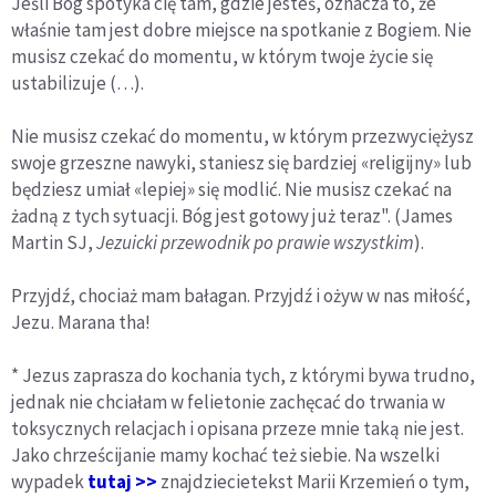
Jeśli Bóg spotyka cię tam, gdzie jesteś, oznacza to, że
właśnie tam jest dobre miejsce na spotkanie z Bogiem. Nie
musisz czekać do momentu, w którym twoje życie się
ustabilizuje (…).
Nie musisz czekać do momentu, w którym przezwyciężysz
swoje grzeszne nawyki, staniesz się bardziej «religijny» lub
będziesz umiał «lepiej» się modlić. Nie musisz czekać na
żadną z tych sytuacji. Bóg jest gotowy już teraz". (James
Martin SJ,
Jezuicki przewodnik po prawie wszystkim
).
Przyjdź, chociaż mam bałagan. Przyjdź i ożyw w nas miłość,
Jezu. Marana tha!
* Jezus zaprasza do kochania tych, z którymi bywa trudno,
jednak nie chciałam w felietonie zachęcać do trwania w
toksycznych relacjach i opisana przeze mnie taką nie jest.
Jako chrześcijanie mamy kochać też siebie. Na wszelki
wypadek
tutaj >>
znajdziecietekst Marii Krzemień o tym,