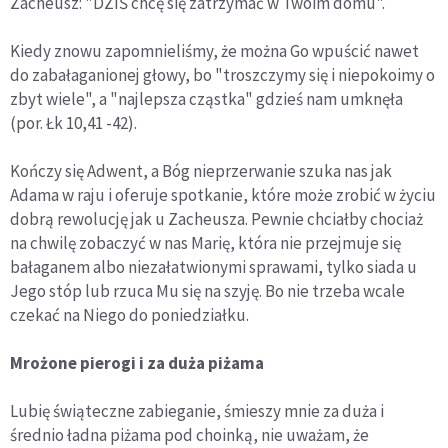
Zacheusz: "DZIŚ chcę się zatrzymać w Twoim domu".
Kiedy znowu zapomnieliśmy, że można Go wpuścić nawet
do zabałaganionej głowy, bo "troszczymy się i niepokoimy o
zbyt wiele", a "najlepsza cząstka" gdzieś nam umknęła
(por. Łk 10,41 -42).
Kończy się Adwent, a Bóg nieprzerwanie szuka nas jak
Adama w raju i oferuje spotkanie, które może zrobić w życiu
dobrą rewolucję jak u Zacheusza. Pewnie chciałby chociaż
na chwilę zobaczyć w nas Marię, która nie przejmuje się
bałaganem albo niezałatwionymi sprawami, tylko siada u
Jego stóp lub rzuca Mu się na szyję. Bo nie trzeba wcale
czekać na Niego do poniedziałku.
Mrożone pierogi i za duża piżama
Lubię świąteczne zabieganie, śmieszy mnie za duża i
średnio ładna piżama pod choinką, nie uważam, że