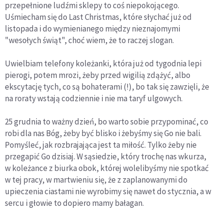
przepełnione ludźmi sklepy to coś niepokojącego.
Uśmiecham się do Last Christmas, które słychać już od
listopada i do wymienianego między nieznajomymi
"wesołych świąt", choć wiem, że to raczej slogan.
Uwielbiam telefony koleżanki, która już od tygodnia lepi
pierogi, potem mrozi, żeby przed wigilią zdążyć, albo
ekscytację tych, co są bohaterami (!), bo tak się zawzięli, że
na roraty wstają codziennie i nie ma taryf ulgowych.
25 grudnia to ważny dzień, bo warto sobie przypominać, co
robi dla nas Bóg, żeby być blisko i żebyśmy się Go nie bali.
Pomyśleć, jak rozbrajająca jest ta miłość. Tylko żeby nie
przegapić Go dzisiaj. W sąsiedzie, który trochę nas wkurza,
w koleżance z biurka obok, której wolelibyśmy nie spotkać
w tej pracy, w martwieniu się, że z zaplanowanymi do
upieczenia ciastami nie wyrobimy się nawet do stycznia, a w
sercu i głowie to dopiero mamy bałagan.