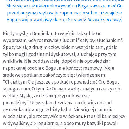
Musi się wciąż ukierunkowywać na Boga, zawsze mieć Go
przed oczyma i wytrwale zapominać o sobie, aż znajdzie
Boga, swój prawdziwy skarb. (Sprawdź:
Rozwój duchowy
)
Kiedy myślę o Dominiku, to właśnie tak sobie Go
wyobrażam. Gdy rozmawiał z ludźmi "cały był słuchaniem".
Spotykał się z drugim człowiekiem wszędzie tam, gdzie
tylko mógł i godzinami dyskutował, słuchając przy tym
wnikliwie. Nie poddawał się, dopóki nie opowiedział
napotkanej osobie o Bogu, nie kończył rozmowy. Moje
środowe spotkanie zakończyło się stwierdzeniem:
"
Chciałbym Cię jeszcze spotkać i opowiedzieć Ci o Bogu,
jakiego znam.
O tym, że On naprawdę z małych rzeczy robi
wielkie. Myślę, że dziś nieprzypadkowo się
poznaliśmy".
Usłyszałam te zdania na do widzenia od
człowieka ubranego w biały habit. Nic więcej o nim nie
wiedziałam, ale rzeczywiście wróciłam. Przez kilka miesięcy
widywaliśmy się regularnie, a obce mury bazyliki powoli