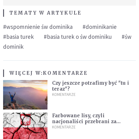
TEMATY W ARTYKULE
#wspomnienie św dominika
#dominikanie
#basia turek
#basia turek o św dominiku
#św
dominik
WIĘCEJ W:
KOMENTARZE
Czy jeszcze potrafimy być "tu i
teraz"?
KOMENTARZE
Farbowane lisy, czyli
nacjonaliści przebrani za
chrześcijan
KOMENTARZE