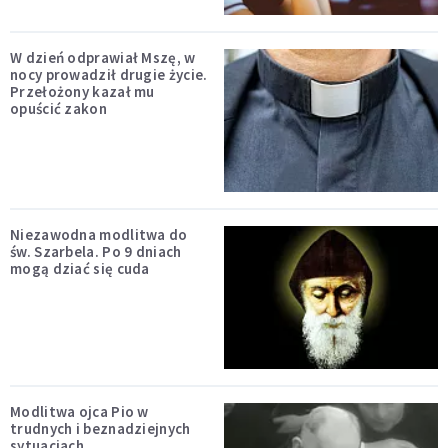
W dzień odprawiał Mszę, w
nocy prowadził drugie życie.
Przełożony kazał mu
opuścić zakon
Niezawodna modlitwa do
św. Szarbela. Po 9 dniach
mogą dziać się cuda
Modlitwa ojca Pio w
trudnych i beznadziejnych
sytuacjach