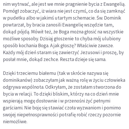
nim wytrwać, ale jest we mnie pragnienie bycia z Ewangelią.
Pomógł zobaczyć, iż wiara nie jest czymś, co da się zamknąć
w pudełku albo w jakimś utartym schemacie. Św. Dominik
powtarzał, by bracia zanosili Ewangelię wszędzie tam,
dokąd pójdą. Mówił też, że Boga można głosić na wszystkie
możliwe sposoby. Dzisiaj głoszenie to chyba mój ulubiony
sposób kochania Boga. A jak głoszę? Właściwie zawsze.
Każdy mój dzień staram się zawierzyć Jezusowi i proszę, by
posłał mnie, dokąd zechce. Reszta dzieje się sama.
Dzięki trzeciemu białemu (tak w skrócie nazywa się
dominikanów) zobaczyłam jak ważną rolę w życiu człowieka
odgrywa wspólnota. Odkryłam, że zostałam stworzona do
bycia w relacji. To dzięki bliskim, którzy na co dzień mnie
wspierają mogę dosłownie i w przenośni żyć pełnymi
garściami. Nie boję się stawiać czoła wyzwaniom i pomimo
swojej niepełnosprawności potrafię robić rzeczy pozornie
niemożliwe.