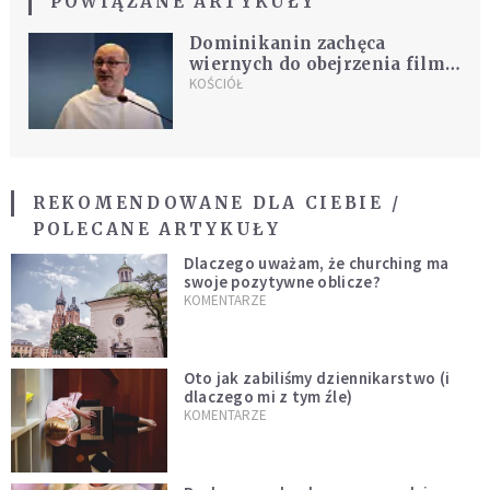
POWIĄZANE ARTYKUŁY
Dominikanin zachęca
wiernych do obejrzenia filmu
Sekielskiego i stawia trudne
KOŚCIÓŁ
pytania
REKOMENDOWANE DLA CIEBIE /
POLECANE ARTYKUŁY
Dlaczego uważam, że churching ma
swoje pozytywne oblicze?
KOMENTARZE
Oto jak zabiliśmy dziennikarstwo (i
dlaczego mi z tym źle)
KOMENTARZE