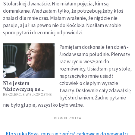
Stolarskiej dwanaście. Nie miałam pojęcia, kim są
dominikanie. Wiedziałam tylko, że potrzebuję żeby ktoś
znalazł dla mnie czas. Miałam wrażenie, że nigdzie nie
pasuje, a już na pewno nie do Kościoła. Nosiłam w sobie
sporo pytań i dużo mniej odpowiedzi.
Pamiętam doskonale ten dzień -
środa w samo południe. Pierwszy
raz w życiu weszłam do
rozmównicy. Usiadłam przy stole,
naprzeciwko mnie usiadł
człowiek o ciepłym wyrazie
Nie jestem
"dziewczyną na
twarzy. Dosłownie cały zdawał się
wózku". Jestem
REKOLEKCJE WIELKOPOSTNE
być słuchaniem. Żadne pytanie
kobietą
nie było głupie, wszystko było ważne.
DEON.PL POLECA
Kto szuka Boga, musi się zwrócić całkowicie do wewnątrz.