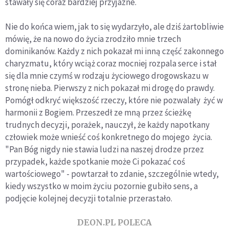
stawały się coraz bardziej przyjazne.
Nie do końca wiem, jak to się wydarzyło, ale dziś żartobliwie
mówię, że na nowo do życia zrodziło mnie trzech
dominikanów. Każdy z nich pokazał mi inną część zakonnego
charyzmatu, który wciąż coraz mocniej rozpala serce i stał
się dla mnie czymś w rodzaju życiowego drogowskazu w
stronę nieba. Pierwszy z nich pokazał mi drogę do prawdy.
Pomógł odkryć większość rzeczy, które nie pozwalały żyć w
harmonii z Bogiem. Przeszedł ze mną przez ścieżkę
trudnych decyzji, porażek, nauczył, że każdy napotkany
człowiek może wnieść coś konkretnego do mojego życia.
"
Pan Bóg nigdy nie stawia ludzi na naszej drodze przez
przypadek, każde spotkanie może Ci pokazać coś
wartościowego"
- powtarzał to zdanie, szczególnie wtedy,
kiedy wszystko w moim życiu pozornie gubiło sens, a
podjęcie kolejnej decyzji totalnie przerastało.
DEON.PL POLECA