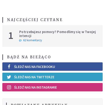
NAJCZĘŚCIEJ CZYTANE
1
Potrzebujesz pomocy? Pomodlimy się w Twojej
intencji
62 komentarzy
BĄDŹ NA BIEŻĄCO
ŚLEDŹ NAS NA FACEBOOKU
ŚLEDŹ NAS NA TWITTERZE
ŚLEDŹ NAS NA INSTAGRAMIE