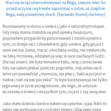
Musi się wciąż ukierunkowywać na Boga, zawsze mieć Go
przed oczyma i wytrwale zapominać o sobie, aż znajdzie
Boga, swój prawdziwy skarb. (Sprawdź:
Rozwój duchowy
)
Rozmawiamy w domu o śmierci, jako o naturalnym etapie.
Gdy moja mama znalazła się pod opieką hospicjum,
poprosiłam przyjaciół by porozmawiali z moimi synami o
tym, co dzieje się z człowiekiem, gdy umiera, gdy go już z
nami nie ma. Sama, tracąc ukochaną osobę, nie miałam siły
na taką rozmowę, oddałam ją więc w ręce zaufanych ludzi.
Dla nas śmierć nie była tematem tabu, wręcz przeciwnie.
Gdy zaczęłam płakać podczas pogrzebu, mój wówczas 6
letni syn powiedział „mamusia, nie płacz, babcia już jest w
niebie i tam na nas poczeka”. To była kwintesencja nie tylko
jego wiary w życie pozagrobowe, ale tego, że usłyszał
wcześniej o śmierci i wszystkim tym, co jest z nią związane.
Jako małe dziecko bardzo bałam się upiorów i zjaw. Nikt mi
nigdy nie wytłumaczył czym jest śmierć i dlaczego moja