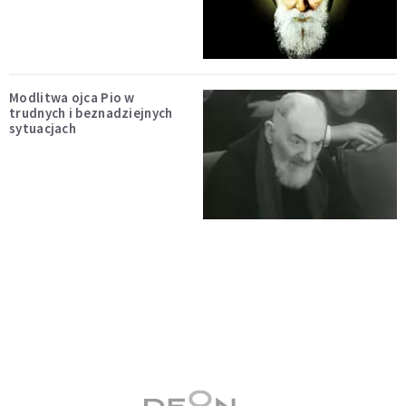
Modlitwa ojca Pio w
trudnych i beznadziejnych
sytuacjach