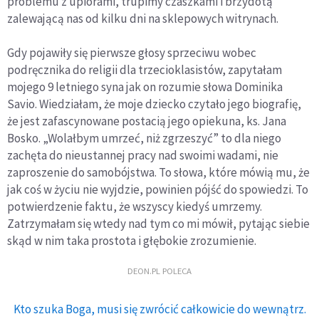
problemu z upiorami, trupimy czaszkami i brzydotą
zalewającą nas od kilku dni na sklepowych witrynach.
Gdy pojawiły się pierwsze głosy sprzeciwu wobec
podręcznika do religii dla trzecioklasistów, zapytałam
mojego 9 letniego syna jak on rozumie słowa Dominika
Savio. Wiedziałam, że moje dziecko czytało jego biografię,
że jest zafascynowane postacią jego opiekuna, ks. Jana
Bosko. „Wolałbym umrzeć, niż zgrzeszyć” to dla niego
zachęta do nieustannej pracy nad swoimi wadami, nie
zaproszenie do samobójstwa. To słowa, które mówią mu, że
jak coś w życiu nie wyjdzie, powinien pójść do spowiedzi. To
potwierdzenie faktu, że wszyscy kiedyś umrzemy.
Zatrzymałam się wtedy nad tym co mi mówił, pytając siebie
skąd w nim taka prostota i głębokie zrozumienie.
DEON.PL POLECA
Kto szuka Boga, musi się zwrócić całkowicie do wewnątrz.