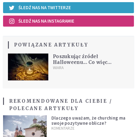
ŚLEDŹ NAS NA TWITTERZE
ŚLEDŹ NAS NA INSTAGRAMIE
POWIĄZANE ARTYKUŁY
Poszukując źródeł
Halloweenu... Co więc
oznaczają czaszki, piszczele,
WIARA
kościotrupy?
REKOMENDOWANE DLA CIEBIE /
POLECANE ARTYKUŁY
Dlaczego uważam, że churching ma
swoje pozytywne oblicze?
KOMENTARZE