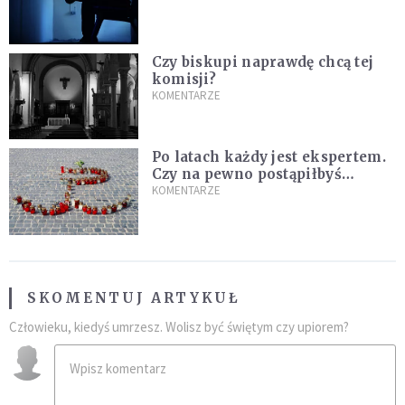
Czy biskupi naprawdę chcą tej
komisji?
KOMENTARZE
Po latach każdy jest ekspertem.
Czy na pewno postąpiłbyś
inaczej?
KOMENTARZE
SKOMENTUJ ARTYKUŁ
Człowieku, kiedyś umrzesz. Wolisz być świętym czy upiorem?