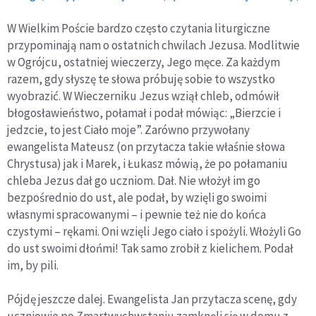
W Wielkim Poście bardzo często czytania liturgiczne
przypominają nam o ostatnich chwilach Jezusa. Modlitwie
w Ogrójcu, ostatniej wieczerzy, Jego męce. Za każdym
razem, gdy słyszę te słowa próbuję sobie to wszystko
wyobrazić. W Wieczerniku Jezus wziął chleb, odmówił
błogosławieństwo, połamał i podał mówiąc: „Bierzcie i
jedzcie, to jest Ciało moje”. Zarówno przywołany
ewangelista Mateusz (on przytacza takie właśnie słowa
Chrystusa) jak i Marek, i Łukasz mówią, że po połamaniu
chleba Jezus dał go uczniom. Dał. Nie włożył im go
bezpośrednio do ust, ale podał, by wzięli go swoimi
własnymi spracowanymi – i pewnie też nie do końca
czystymi – rękami. Oni wzięli Jego ciało i spożyli. Włożyli Go
do ust swoimi dłońmi! Tak samo zrobił z kielichem. Podał
im, by pili.
Pójdę jeszcze dalej. Ewangelista Jan przytacza scenę, gdy