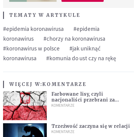
TEMATY W ARTYKULE
#epidemia koronawirusa
#epidemia
koronawirus
#chorzy na koronawirusa
#koronawirus w polsce
#jak uniknąć
koronawirusa
#komunia do ust czy na rękę
WIĘCEJ W:
KOMENTARZE
Farbowane lisy, czyli
nacjonaliści przebrani za
chrześcijan
KOMENTARZE
Trzeźwość zaczyna się w relacji
KOMENTARZE