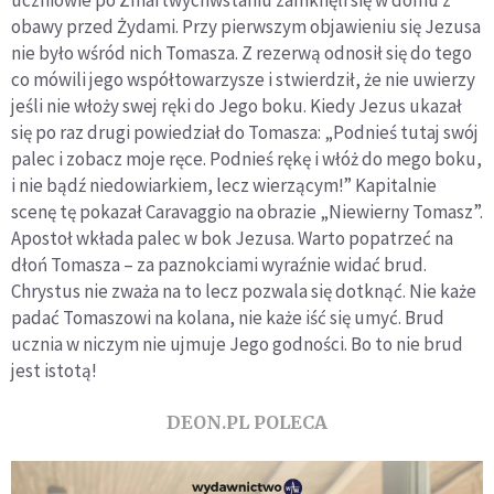
uczniowie po Zmartwychwstaniu zamknęli się w domu z
obawy przed Żydami. Przy pierwszym objawieniu się Jezusa
nie było wśród nich Tomasza. Z rezerwą odnosił się do tego
co mówili jego współtowarzysze i stwierdził, że nie uwierzy
jeśli nie włoży swej ręki do Jego boku. Kiedy Jezus ukazał
się po raz drugi powiedział do Tomasza: „Podnieś tutaj swój
palec i zobacz moje ręce. Podnieś rękę i włóż do mego boku,
i nie bądź niedowiarkiem, lecz wierzącym!” Kapitalnie
scenę tę pokazał Caravaggio na obrazie „Niewierny Tomasz”.
Apostoł wkłada palec w bok Jezusa. Warto popatrzeć na
dłoń Tomasza – za paznokciami wyraźnie widać brud.
Chrystus nie zważa na to lecz pozwala się dotknąć. Nie każe
padać Tomaszowi na kolana, nie każe iść się umyć. Brud
ucznia w niczym nie ujmuje Jego godności. Bo to nie brud
jest istotą!
DEON.PL POLECA