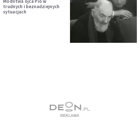
Modlitwa ojca Pio w
trudnych i beznadziejnych
sytuacjach