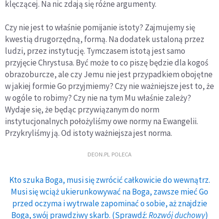
klęczącej. Na nic zdają się różne argumenty.
Czy nie jest to właśnie pomijanie istoty? Zajmujemy się
kwestią drugorzędną, formą. Na dodatek ustaloną przez
ludzi, przez instytucję. Tymczasem istotą jest samo
przyjęcie Chrystusa. Być może to co piszę będzie dla kogoś
obrazoburcze, ale czy Jemu nie jest przypadkiem obojętne
w jakiej formie Go przyjmiemy? Czy nie ważniejsze jest to, że
w ogóle to robimy? Czy nie na tym Mu właśnie zależy?
Wydaje się, że będąc przywiązanym do norm
instytucjonalnych położyliśmy owe normy na Ewangelii.
Przykryliśmy ją. Od istoty ważniejsza jest norma.
DEON.PL POLECA
Kto szuka Boga, musi się zwrócić całkowicie do wewnątrz.
Musi się wciąż ukierunkowywać na Boga, zawsze mieć Go
przed oczyma i wytrwale zapominać o sobie, aż znajdzie
Boga, swój prawdziwy skarb. (Sprawdź:
Rozwój duchowy
)