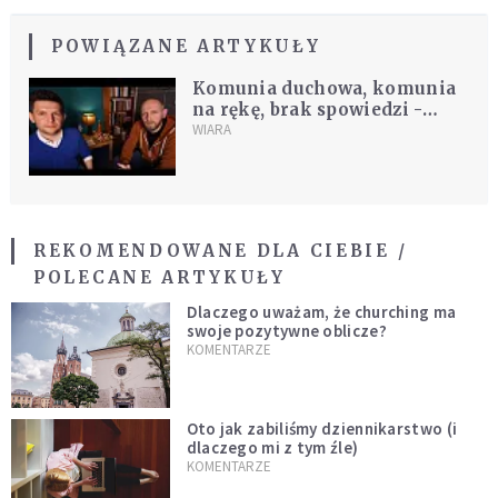
POWIĄZANE ARTYKUŁY
Komunia duchowa, komunia
na rękę, brak spowiedzi -
duchowy Q&A na czas
WIARA
epidemii
REKOMENDOWANE DLA CIEBIE /
POLECANE ARTYKUŁY
Dlaczego uważam, że churching ma
swoje pozytywne oblicze?
KOMENTARZE
Oto jak zabiliśmy dziennikarstwo (i
dlaczego mi z tym źle)
KOMENTARZE