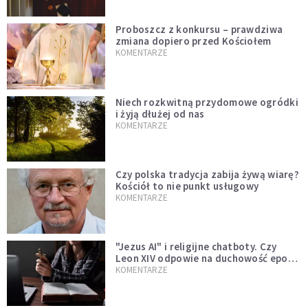
Proboszcz z konkursu – prawdziwa
zmiana dopiero przed Kościołem
KOMENTARZE
Niech rozkwitną przydomowe ogródki
i żyją dłużej od nas
KOMENTARZE
Czy polska tradycja zabija żywą wiarę?
Kościół to nie punkt usługowy
KOMENTARZE
"Jezus AI" i religijne chatboty. Czy
Leon XIV odpowie na duchowość epoki
sztucznej inteligencji?
KOMENTARZE