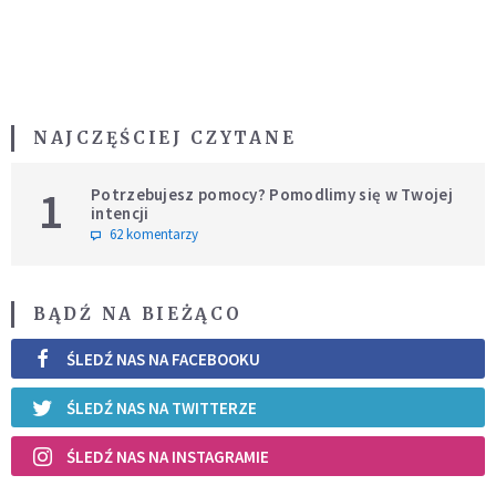
NAJCZĘŚCIEJ CZYTANE
1
Potrzebujesz pomocy? Pomodlimy się w Twojej
intencji
62 komentarzy
BĄDŹ NA BIEŻĄCO
ŚLEDŹ NAS NA FACEBOOKU
ŚLEDŹ NAS NA TWITTERZE
ŚLEDŹ NAS NA INSTAGRAMIE